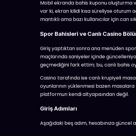
Mobil ekranda bahis kuponu oluşturma ve
var ki, ekran kilidi kısa süreliyse oturu
mantıklı ama bazı kullanıcılar için can sıkı
Spor Bahisleri ve Canlı Casino Böl
Giriş yaptıktan sonra ana menüden spor ba
maçlarında saniyeler içinde güncelleniyo
geçmediğini fark ettim; bu, canlı bahis o
Casino tarafında ise canlı krupiyeli mas
oyunlarının yüklenmesi bazen masalara 
platformun kendi altyapısından değil.
Giriş Adımları
Aşağıdaki beş adım, hesabınıza güncel adr