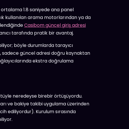
 ortalama 1.8 saniyede ana panel
sık kullanılan arama motorlarından ya da
llendiğinde
Casibom güncel giriş adresi
nıcı tarafında pratik bir avantaj.
biliyor; böyle durumlarda tarayıcı
n, sadece güncel adresi doğru kaynaktan
ğlayıcılarında ekstra doğrulama
stüyle neredeyse birebir örtüşüyordu.
'ları ve bakiye takibi uygulama üzerinden
cih ediliyordur). Kurulum sırasında
liyor.