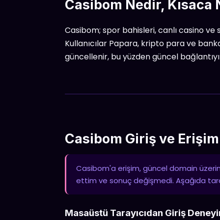
Casibom Nedir, Kısaca 
Casibom; spor bahisleri, canlı casino ve 
Kullanıcılar Papara, kripto para ve banka 
güncellenir, bu yüzden güncel bağlantıyı
Casibom Giriş ve Erişim
Casibom'a erişim, güncel domain üzerind
ettim ve sonuç değişmedi. Aşağıda tara
Masaüstü Tarayıcıdan Giriş Deneyi