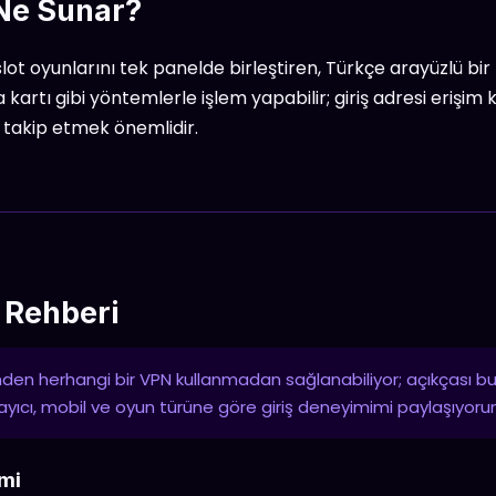
Ne Sunar?
slot oyunlarını tek panelde birleştiren, Türkçe arayüzlü bi
kartı gibi yöntemlerle işlem yapabilir; giriş adresi erişim 
 takip etmek önemlidir.
 Rehberi
en herhangi bir VPN kullanmadan sağlanabiliyor; açıkçası bun
yıcı, mobil ve oyun türüne göre giriş deneyimimi paylaşıyoru
mi