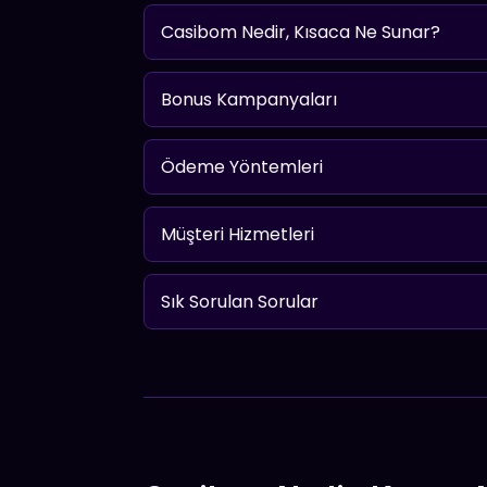
Casibom Nedir, Kısaca Ne Sunar?
Bonus Kampanyaları
Ödeme Yöntemleri
Müşteri Hizmetleri
Sık Sorulan Sorular