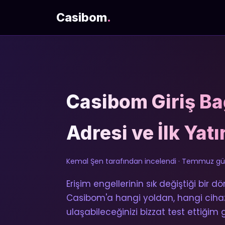
Casibom
.
Casibom Giriş Ba
Adresi ve İlk Yat
Kemal Şen tarafından incelendi · Temmuz gü
Erişim engellerinin sık değiştiği bi
Casibom'a hangi yoldan, hangi ciha
ulaşabileceğinizi bizzat test ettiğim