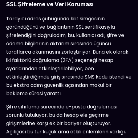
SSL Şifreleme ve Veri Koruması
Tarayıcı adres çubuğunda kilit simgesinin
göründüğünü ve bağlantının SSL sertifikasıyla
şifrelendiğini doğruladım; bu, kullanıcı adı, şifre ve
ödeme bilgilerinin aktarım sırasında üçüncü
taraflarca okunmasını zorlaştırıyor. Buna ek olarak
iki faktörlü doğrulama (2FA) seçeneği hesap
ayarlarından etkinleştirilebiliyor, ben
etkinleştirdiğimde giriş sırasında SMS kodu istendi ve
bu ekstra adım güvenlik açısından makul bir
bekleme süresi yarattı.
Şifre sıfırlama sürecinde e-posta doğrulaması
zorunlu tutuluyor, bu da hesap ele geçirme
girişimlerine karşı ek bir bariyer oluşturuyor.
Açıkçası bu tür küçük ama etkili önlemlerin varlığı,