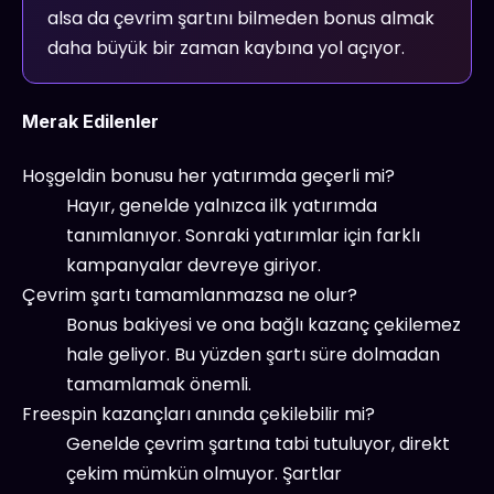
alsa da çevrim şartını bilmeden bonus almak
daha büyük bir zaman kaybına yol açıyor.
Merak Edilenler
Hoşgeldin bonusu her yatırımda geçerli mi?
Hayır, genelde yalnızca ilk yatırımda
tanımlanıyor. Sonraki yatırımlar için farklı
kampanyalar devreye giriyor.
Çevrim şartı tamamlanmazsa ne olur?
Bonus bakiyesi ve ona bağlı kazanç çekilemez
hale geliyor. Bu yüzden şartı süre dolmadan
tamamlamak önemli.
Freespin kazançları anında çekilebilir mi?
Genelde çevrim şartına tabi tutuluyor, direkt
çekim mümkün olmuyor. Şartlar