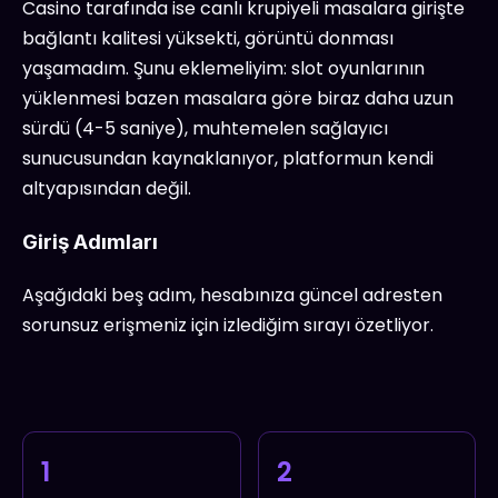
Casino tarafında ise canlı krupiyeli masalara girişte
bağlantı kalitesi yüksekti, görüntü donması
yaşamadım. Şunu eklemeliyim: slot oyunlarının
yüklenmesi bazen masalara göre biraz daha uzun
sürdü (4-5 saniye), muhtemelen sağlayıcı
sunucusundan kaynaklanıyor, platformun kendi
altyapısından değil.
Giriş Adımları
Aşağıdaki beş adım, hesabınıza güncel adresten
sorunsuz erişmeniz için izlediğim sırayı özetliyor.
1
2