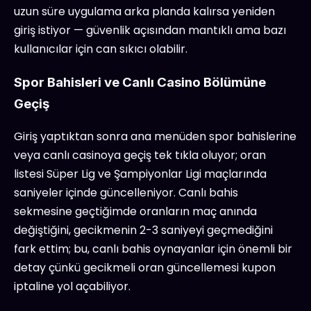
uzun süre uygulama arka planda kalırsa yeniden
giriş istiyor — güvenlik açısından mantıklı ama bazı
kullanıcılar için can sıkıcı olabilir.
Spor Bahisleri ve Canlı Casino Bölümüne
Geçiş
Giriş yaptıktan sonra ana menüden spor bahislerine
veya canlı casinoya geçiş tek tıkla oluyor; oran
listesi Süper Lig ve Şampiyonlar Ligi maçlarında
saniyeler içinde güncelleniyor. Canlı bahis
sekmesine geçtiğimde oranların maç anında
değiştiğini, gecikmenin 2-3 saniyeyi geçmediğini
fark ettim; bu, canlı bahis oynayanlar için önemli bir
detay çünkü gecikmeli oran güncellemesi kupon
iptaline yol açabiliyor.