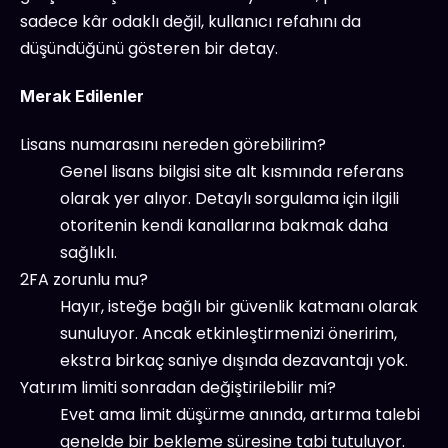
sadece kâr odaklı değil, kullanıcı refahını da
düşündüğünü gösteren bir detay.
Merak Edilenler
Lisans numarasını nereden görebilirim?
Genel lisans bilgisi site alt kısmında referans
olarak yer alıyor. Detaylı sorgulama için ilgili
otoritenin kendi kanallarına bakmak daha
sağlıklı.
2FA zorunlu mu?
Hayır, isteğe bağlı bir güvenlik katmanı olarak
sunuluyor. Ancak etkinleştirmenizi öneririm,
ekstra birkaç saniye dışında dezavantajı yok.
Yatırım limiti sonradan değiştirilebilir mi?
Evet ama limit düşürme anında, artırma talebi
genelde bir bekleme süresine tabi tutuluyor.