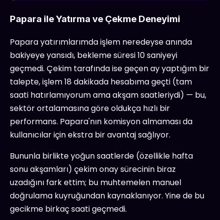
Papara ile Yatırma ve Çekme Deneyimi
Papara yatırımlarımda işlem neredeyse anında
bakiyeye yansıdı, bekleme süresi 10 saniyeyi
geçmedi. Çekim tarafında ise geçen ay yaptığım bir
talepte, işlem 18 dakikada hesabıma geçti (tam
saati hatırlamıyorum ama akşam saatleriydi) — bu,
sektör ortalamasına göre oldukça hızlı bir
performans. Papara'nın komisyon almaması da
kullanıcılar için ekstra bir avantaj sağlıyor.
Bununla birlikte yoğun saatlerde (özellikle hafta
sonu akşamları) çekim onay sürecinin biraz
uzadığını fark ettim; bu muhtemelen manuel
doğrulama kuyruğundan kaynaklanıyor. Yine de bu
gecikme birkaç saati geçmedi.