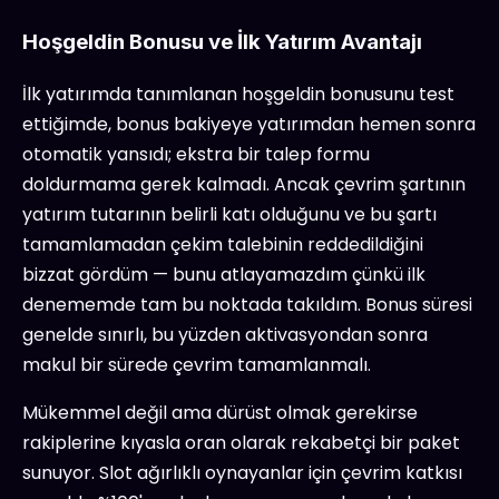
Hoşgeldin Bonusu ve İlk Yatırım Avantajı
İlk yatırımda tanımlanan hoşgeldin bonusunu test
ettiğimde, bonus bakiyeye yatırımdan hemen sonra
otomatik yansıdı; ekstra bir talep formu
doldurmama gerek kalmadı. Ancak çevrim şartının
yatırım tutarının belirli katı olduğunu ve bu şartı
tamamlamadan çekim talebinin reddedildiğini
bizzat gördüm — bunu atlayamazdım çünkü ilk
denememde tam bu noktada takıldım. Bonus süresi
genelde sınırlı, bu yüzden aktivasyondan sonra
makul bir sürede çevrim tamamlanmalı.
Mükemmel değil ama dürüst olmak gerekirse
rakiplerine kıyasla oran olarak rekabetçi bir paket
sunuyor. Slot ağırlıklı oynayanlar için çevrim katkısı