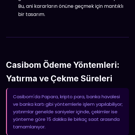
Bu, ani kararların önüne geçmek için mantıklı
bir tasarım.
Casibom Ödeme Yöntemleri:
Yatırma ve Çekme Süreleri
Casibom'da Papara, kripto para, banka havalesi
ve banka kartı gibi yöntemlerle işlem yapılabiliyor;
yatırımlar genelde saniyeler içinde, çekimler ise
yönteme göre 15 dakika ile birkaç saat arasında
tamamlanıyor.