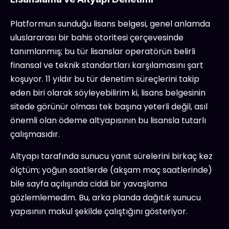
Platformun sunduğu lisans belgesi, genel anlamda
uluslararası bir bahis otoritesi çerçevesinde
tanımlanmış; bu tür lisanslar operatörün belirli
finansal ve teknik standartları karşılamasını şart
koşuyor. 11 yıldır bu tür denetim süreçlerini takip
eden biri olarak söyleyebilirim ki, lisans belgesinin
sitede görünür olması tek başına yeterli değil, asıl
önemli olan ödeme altyapısının bu lisansla tutarlı
çalışmasıdır.
Altyapı tarafında sunucu yanıt sürelerini birkaç kez
ölçtüm; yoğun saatlerde (akşam maç saatlerinde)
bile sayfa açılışında ciddi bir yavaşlama
gözlemlemedim. Bu, arka planda dağıtık sunucu
yapısının makul şekilde çalıştığını gösteriyor.