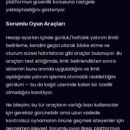
platformun güvenlik konusuna rastgele
yaklaşmadığını gösteriyor.
Sorumlu Oyun Araçları
Hesap ayarları içinde günlük/haftalık yatırım limiti
belirleme, kendini geçici olarak bloke etme ve
oturum süresi hatırlatıcısı gibi araçlar bulunuyor. Bu
araçları test ettiğimde, limit belirlendikten sonra
sistemin bunu anında uyguladığını ve limit
aşıldığında yatırım işlemini otomatik reddettiğini
gördüm — bu da kağıt üzerinde kalan bir özellik
olmadığını kanıtlıyor.
Ne bileyim, bu tür araçların varlığı bazı kullanıcılar
için gereksiz görünebilir ama uzun vadede
kontrolsüz oynamanın önüne geçmek isteyenler için
gerçekten işlevsel. Sorumlu oyun ilkesi, platformun