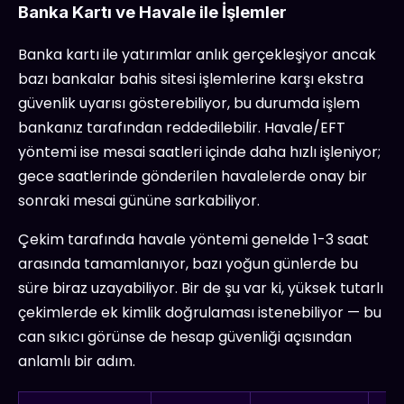
Banka Kartı ve Havale ile İşlemler
Banka kartı ile yatırımlar anlık gerçekleşiyor ancak
bazı bankalar bahis sitesi işlemlerine karşı ekstra
güvenlik uyarısı gösterebiliyor, bu durumda işlem
bankanız tarafından reddedilebilir. Havale/EFT
yöntemi ise mesai saatleri içinde daha hızlı işleniyor;
gece saatlerinde gönderilen havalelerde onay bir
sonraki mesai gününe sarkabiliyor.
Çekim tarafında havale yöntemi genelde 1-3 saat
arasında tamamlanıyor, bazı yoğun günlerde bu
süre biraz uzayabiliyor. Bir de şu var ki, yüksek tutarlı
çekimlerde ek kimlik doğrulaması istenebiliyor — bu
can sıkıcı görünse de hesap güvenliği açısından
anlamlı bir adım.