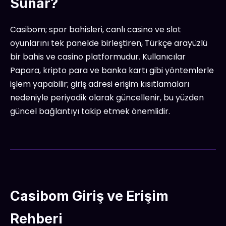
Sunar?
Casibom; spor bahisleri, canlı casino ve slot
oyunlarını tek panelde birleştiren, Türkçe arayüzlü
bir bahis ve casino platformudur. Kullanıcılar
Papara, kripto para ve banka kartı gibi yöntemlerle
işlem yapabilir; giriş adresi erişim kısıtlamaları
nedeniyle periyodik olarak güncellenir, bu yüzden
güncel bağlantıyı takip etmek önemlidir.
Casibom Giriş ve Erişim
Rehberi