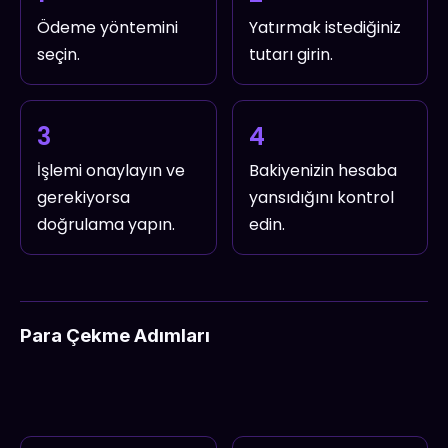
Ödeme yöntemini
Yatırmak istediğiniz
seçin.
tutarı girin.
3
4
İşlemi onaylayın ve
Bakiyenizin hesaba
gerekiyorsa
yansıdığını kontrol
doğrulama yapın.
edin.
Para Çekme Adımları