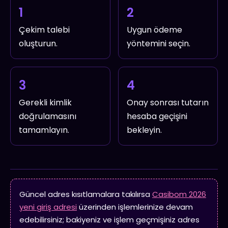
1
2
Çekim talebi
Uygun ödeme
oluşturun.
yöntemini seçin.
3
4
Gerekli kimlik
Onay sonrası tutarın
doğrulamasını
hesaba geçişini
tamamlayın.
bekleyin.
Güncel adres kısıtlamalara takılırsa
Casibom 2026
yeni giriş adresi
üzerinden işlemlerinize devam
edebilirsiniz; bakiyeniz ve işlem geçmişiniz adres