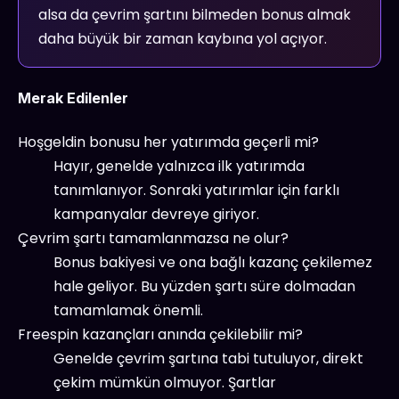
alsa da çevrim şartını bilmeden bonus almak
daha büyük bir zaman kaybına yol açıyor.
Merak Edilenler
Hoşgeldin bonusu her yatırımda geçerli mi?
Hayır, genelde yalnızca ilk yatırımda
tanımlanıyor. Sonraki yatırımlar için farklı
kampanyalar devreye giriyor.
Çevrim şartı tamamlanmazsa ne olur?
Bonus bakiyesi ve ona bağlı kazanç çekilemez
hale geliyor. Bu yüzden şartı süre dolmadan
tamamlamak önemli.
Freespin kazançları anında çekilebilir mi?
Genelde çevrim şartına tabi tutuluyor, direkt
çekim mümkün olmuyor. Şartlar