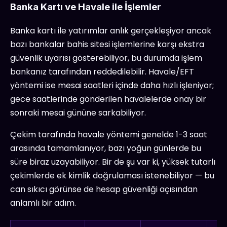
Banka Kartı ve Havale ile İşlemler
Banka kartı ile yatırımlar anlık gerçekleşiyor ancak
bazı bankalar bahis sitesi işlemlerine karşı ekstra
güvenlik uyarısı gösterebiliyor, bu durumda işlem
bankanız tarafından reddedilebilir. Havale/EFT
yöntemi ise mesai saatleri içinde daha hızlı işleniyor;
gece saatlerinde gönderilen havalelerde onay bir
sonraki mesai gününe sarkabiliyor.
Çekim tarafında havale yöntemi genelde 1-3 saat
arasında tamamlanıyor, bazı yoğun günlerde bu
süre biraz uzayabiliyor. Bir de şu var ki, yüksek tutarlı
çekimlerde ek kimlik doğrulaması istenebiliyor — bu
can sıkıcı görünse de hesap güvenliği açısından
anlamlı bir adım.