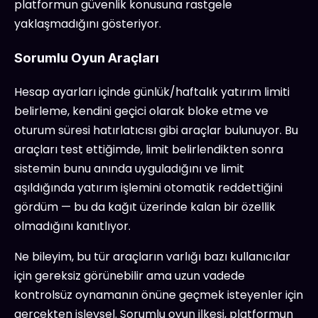
platformun güvenlik konusuna rastgele
yaklaşmadığını gösteriyor.
Sorumlu Oyun Araçları
Hesap ayarları içinde günlük/haftalık yatırım limiti
belirleme, kendini geçici olarak bloke etme ve
oturum süresi hatırlatıcısı gibi araçlar bulunuyor. Bu
araçları test ettiğimde, limit belirlendikten sonra
sistemin bunu anında uyguladığını ve limit
aşıldığında yatırım işlemini otomatik reddettiğini
gördüm — bu da kağıt üzerinde kalan bir özellik
olmadığını kanıtlıyor.
Ne bileyim, bu tür araçların varlığı bazı kullanıcılar
için gereksiz görünebilir ama uzun vadede
kontrolsüz oynamanın önüne geçmek isteyenler için
gerçekten işlevsel. Sorumlu oyun ilkesi, platformun