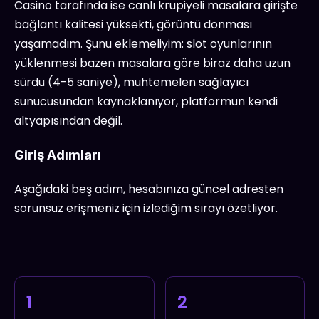
Casino tarafında ise canlı krupiyeli masalara girişte
bağlantı kalitesi yüksekti, görüntü donması
yaşamadım. Şunu eklemeliyim: slot oyunlarının
yüklenmesi bazen masalara göre biraz daha uzun
sürdü (4-5 saniye), muhtemelen sağlayıcı
sunucusundan kaynaklanıyor, platformun kendi
altyapısından değil.
Giriş Adımları
Aşağıdaki beş adım, hesabınıza güncel adresten
sorunsuz erişmeniz için izlediğim sırayı özetliyor.
1
2