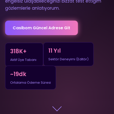
engelsiz ulaşabileceğinizi bizzat test ettiğim
gözlemlerle anlatıyorum.
Casibom Güncel Adrese Git
11 Yıl
318K+
Sektör Deneyimi (Editör)
Aktif Üye Tabanı
~19dk
Ortalama Ödeme Süresi