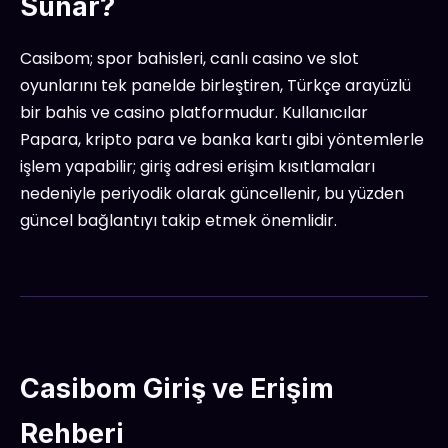
Sunar?
Casibom; spor bahisleri, canlı casino ve slot
oyunlarını tek panelde birleştiren, Türkçe arayüzlü
bir bahis ve casino platformudur. Kullanıcılar
Papara, kripto para ve banka kartı gibi yöntemlerle
işlem yapabilir; giriş adresi erişim kısıtlamaları
nedeniyle periyodik olarak güncellenir, bu yüzden
güncel bağlantıyı takip etmek önemlidir.
Casibom Giriş ve Erişim
Rehberi