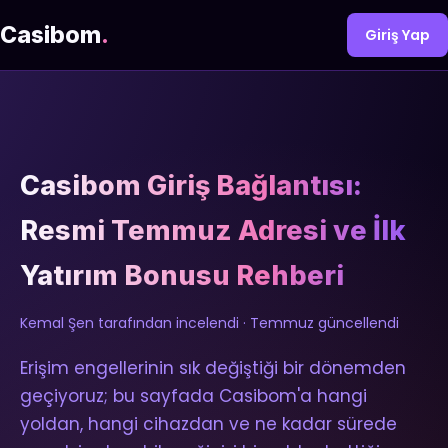
Casibom
.
Giriş Yap
Casibom Giriş Bağlantısı:
Resmi Temmuz Adresi ve İlk
Yatırım Bonusu Rehberi
Kemal Şen tarafından incelendi · Temmuz güncellendi
Erişim engellerinin sık değiştiği bir dönemden
geçiyoruz; bu sayfada Casibom'a hangi
yoldan, hangi cihazdan ve ne kadar sürede