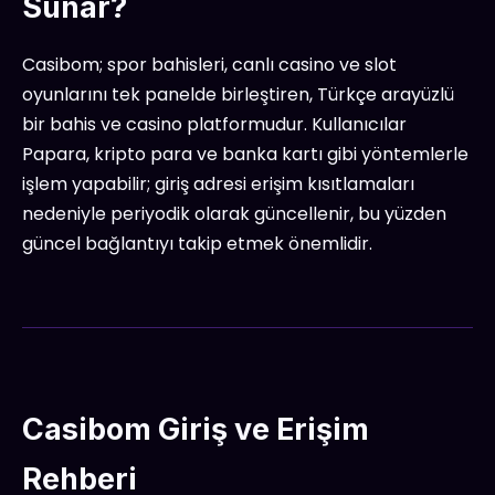
Sunar?
Casibom; spor bahisleri, canlı casino ve slot
oyunlarını tek panelde birleştiren, Türkçe arayüzlü
bir bahis ve casino platformudur. Kullanıcılar
Papara, kripto para ve banka kartı gibi yöntemlerle
işlem yapabilir; giriş adresi erişim kısıtlamaları
nedeniyle periyodik olarak güncellenir, bu yüzden
güncel bağlantıyı takip etmek önemlidir.
Casibom Giriş ve Erişim
Rehberi