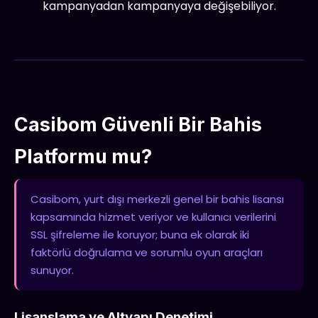
kampanyadan kampanyaya değişebiliyor.
Casibom Güvenli Bir Bahis
Platformu mu?
Casibom, yurt dışı merkezli genel bir bahis lisansı
kapsamında hizmet veriyor ve kullanıcı verilerini
SSL şifreleme ile koruyor; buna ek olarak iki
faktörlü doğrulama ve sorumlu oyun araçları
sunuyor.
Lisanslama ve Altyapı Denetimi