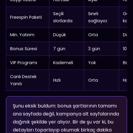
Seçili
Sınırlı
Geni
Freespin Paketi
slotlarda
sağlayıcı
kap
Min. Yatırım
Düşük
Orta
Düş
Bonus Süresi
7 gün
3 gün
10 g
VIP Programı
Kademeli
Yok
Basi
Canlı Destek
Hızlı
Orta
Hızlı
Yanıtı
Şunu eksik buldum: bonus şartlarının tamamı
ana sayfada değil, kampanya alt sayfalarında
dağınık şekilde yer alıyor. Bir de şu var ki, bu
detayları toparlayıp okumak birkaç dakika