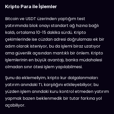
Kripto Para ile İşlemler
Bitcoin ve USDT üzerinden yaptığım test
yatırımında blok onayı standart ağ hızına bağlı
kaldı, ortalama 10-15 dakika sürdü. Kripto
çekimlerinde ise cüzdan adresi doğrulaması ek bir
adım olarak isteniyor, bu da işlemi biraz uzatıyor
ama güvenlik açısından mantıklı bir önlem. Kripto
işlemlerinin en büyük avantajı, banka müdahalesi
olmadan sınır ötesi işlem yapılabilmesi.
Şunu da eklemeliyim, kripto kur dalgalanmaları
yatırım anındaki TL karşılığını etkileyebiliyor; bu
yüzden işlem anındaki kuru kontrol etmeden yatırım
yapmak bazen beklenmedik bir tutar farkına yol
açabiliyor.