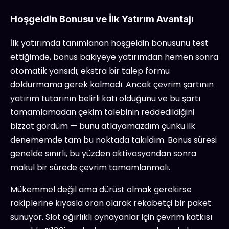
Hoşgeldin Bonusu ve İlk Yatırım Avantajı
İlk yatırımda tanımlanan hoşgeldin bonusunu test
ettiğimde, bonus bakiyeye yatırımdan hemen sonra
otomatik yansıdı; ekstra bir talep formu
doldurmama gerek kalmadı. Ancak çevrim şartının
yatırım tutarının belirli katı olduğunu ve bu şartı
tamamlamadan çekim talebinin reddedildiğini
bizzat gördüm — bunu atlayamazdım çünkü ilk
denememde tam bu noktada takıldım. Bonus süresi
genelde sınırlı, bu yüzden aktivasyondan sonra
makul bir sürede çevrim tamamlanmalı.
Mükemmel değil ama dürüst olmak gerekirse
rakiplerine kıyasla oran olarak rekabetçi bir paket
sunuyor. Slot ağırlıklı oynayanlar için çevrim katkısı