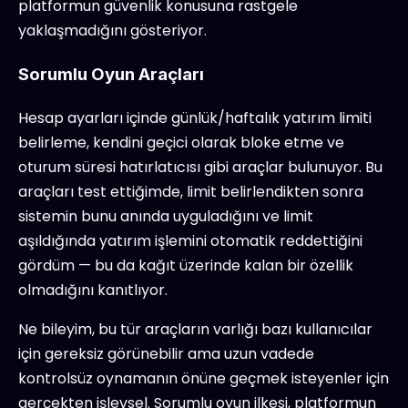
platformun güvenlik konusuna rastgele
yaklaşmadığını gösteriyor.
Sorumlu Oyun Araçları
Hesap ayarları içinde günlük/haftalık yatırım limiti
belirleme, kendini geçici olarak bloke etme ve
oturum süresi hatırlatıcısı gibi araçlar bulunuyor. Bu
araçları test ettiğimde, limit belirlendikten sonra
sistemin bunu anında uyguladığını ve limit
aşıldığında yatırım işlemini otomatik reddettiğini
gördüm — bu da kağıt üzerinde kalan bir özellik
olmadığını kanıtlıyor.
Ne bileyim, bu tür araçların varlığı bazı kullanıcılar
için gereksiz görünebilir ama uzun vadede
kontrolsüz oynamanın önüne geçmek isteyenler için
gerçekten işlevsel. Sorumlu oyun ilkesi, platformun