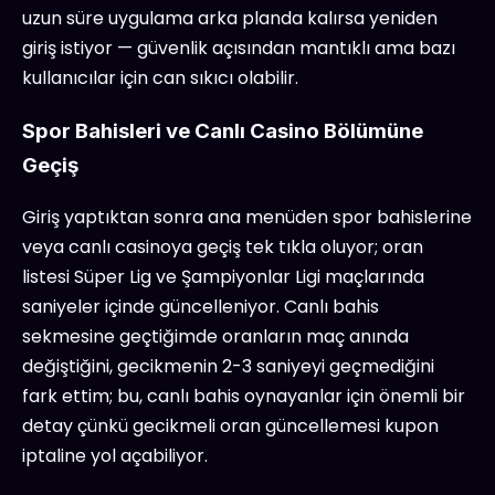
uzun süre uygulama arka planda kalırsa yeniden
giriş istiyor — güvenlik açısından mantıklı ama bazı
kullanıcılar için can sıkıcı olabilir.
Spor Bahisleri ve Canlı Casino Bölümüne
Geçiş
Giriş yaptıktan sonra ana menüden spor bahislerine
veya canlı casinoya geçiş tek tıkla oluyor; oran
listesi Süper Lig ve Şampiyonlar Ligi maçlarında
saniyeler içinde güncelleniyor. Canlı bahis
sekmesine geçtiğimde oranların maç anında
değiştiğini, gecikmenin 2-3 saniyeyi geçmediğini
fark ettim; bu, canlı bahis oynayanlar için önemli bir
detay çünkü gecikmeli oran güncellemesi kupon
iptaline yol açabiliyor.