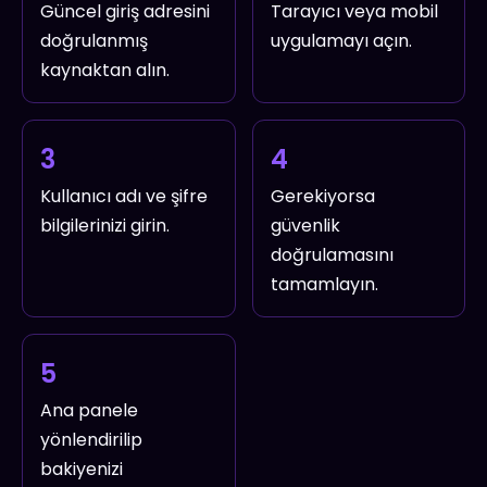
Güncel giriş adresini
Tarayıcı veya mobil
doğrulanmış
uygulamayı açın.
kaynaktan alın.
3
4
Kullanıcı adı ve şifre
Gerekiyorsa
bilgilerinizi girin.
güvenlik
doğrulamasını
tamamlayın.
5
Ana panele
yönlendirilip
bakiyenizi