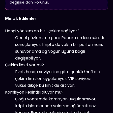
değişse dahi korunur.
Merak Edilenler
Hangi yöntem en hızlı çekim sağlıyor?
Genel gözlemime göre Papara en kısa sürede
sonuçlanıyor. Kripto da yakın bir performans
sunuyor ama ağ yoğunluğuna bağlı
değişebiliyor.
Çekim limiti var mı?
Evet, hesap seviyesine göre günlük/haftalık
çekim limitleri uygulanıyor. VIP seviyesi
yükseldikçe bu limit de artıyor.
Komisyon kesintisi oluyor mu?
Çoğu yöntemde komisyon uygulanmıyor,
kripto işlemlerinde yalnızca ağ ücreti söz
konusu. Banka tarafında ekstra kesinti