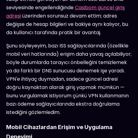
seviyesinde engellendiğinde
Casibom güncel giriş
adresi
üzerinden sorunsuz devam ettim; adres
değişse de hesap bilgileri ve bakiye aynı kalıyor, bu
da kullanıcı tarafında pratik bir avantaj.
Şunu söyleyeyim, bazı ISS sağlayıcılarında (özellikle
mobil veri hatlarında) erişim daha yavaş açılabiliyor;
böyle durumlarda tarayıcı önbelleğini temizlemek
ya da farklı bir DNS sunucusu denemek işe yaradı.
VPN'e ihtiyaç duymadan, sadece güncel adresi
doğru kaynaktan alarak giriş yapmak mümkün —
bunu vurgulamak istiyorum çünkü VPN kullanmanın
bazı ödeme sağlayıcılarında ekstra doğrulama
istediğini gözlemledim.
Mobil Cihazlardan Erişim ve Uygulama
Deneyimi