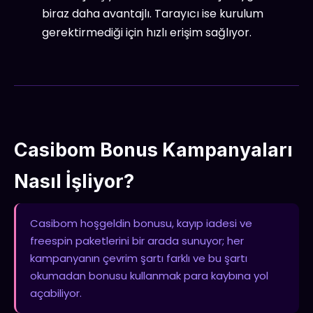
biraz daha avantajlı. Tarayıcı ise kurulum
gerektirmediği için hızlı erişim sağlıyor.
Casibom Bonus Kampanyaları
Nasıl İşliyor?
Casibom hoşgeldin bonusu, kayıp iadesi ve
freespin paketlerini bir arada sunuyor; her
kampanyanın çevrim şartı farklı ve bu şartı
okumadan bonusu kullanmak para kaybına yol
açabiliyor.