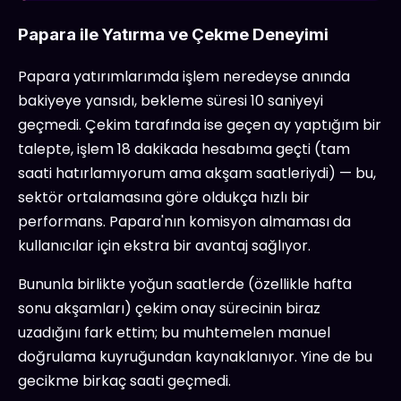
Papara ile Yatırma ve Çekme Deneyimi
Papara yatırımlarımda işlem neredeyse anında
bakiyeye yansıdı, bekleme süresi 10 saniyeyi
geçmedi. Çekim tarafında ise geçen ay yaptığım bir
talepte, işlem 18 dakikada hesabıma geçti (tam
saati hatırlamıyorum ama akşam saatleriydi) — bu,
sektör ortalamasına göre oldukça hızlı bir
performans. Papara'nın komisyon almaması da
kullanıcılar için ekstra bir avantaj sağlıyor.
Bununla birlikte yoğun saatlerde (özellikle hafta
sonu akşamları) çekim onay sürecinin biraz
uzadığını fark ettim; bu muhtemelen manuel
doğrulama kuyruğundan kaynaklanıyor. Yine de bu
gecikme birkaç saati geçmedi.