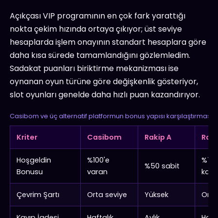
Açıkçası VIP programının en çok fark yarattığı
nokta çekim hızında ortaya çıkıyor; üst seviye
hesaplarda işlem onayının standart hesaplara göre
daha kısa sürede tamamlandığını gözlemledim.
Sadakat puanları biriktirme mekanizması ise
oynanan oyun türüne göre değişkenlik gösteriyor,
slot oyunları genelde daha hızlı puan kazandırıyor.
Casibom ve üç alternatif platformun bonus yapısı karşılaştırması
Kriter
Casibom
Rakip A
Raki
Hoşgeldin
%100'e
%75
%50 sabit
Bonusu
varan
kade
Çevrim Şartı
Orta seviye
Yüksek
Orta
Kayıp İadesi
Haftalık
Aylık
Hafta