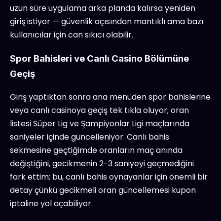
uzun süre uygulama arka planda kalırsa yeniden
giriş istiyor — güvenlik açısından mantıklı ama bazı
kullanıcılar için can sıkıcı olabilir.
Spor Bahisleri ve Canlı Casino Bölümüne
Geçiş
Giriş yaptıktan sonra ana menüden spor bahislerine
veya canlı casinoya geçiş tek tıkla oluyor; oran
listesi Süper Lig ve Şampiyonlar Ligi maçlarında
saniyeler içinde güncelleniyor. Canlı bahis
sekmesine geçtiğimde oranların maç anında
değiştiğini, gecikmenin 2-3 saniyeyi geçmediğini
fark ettim; bu, canlı bahis oynayanlar için önemli bir
detay çünkü gecikmeli oran güncellemesi kupon
iptaline yol açabiliyor.