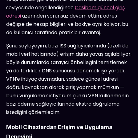
seviyesinde engellendiğinde
Casibom güncel giriş
adresi
üzerinden sorunsuz devam ettim; adres
değişse de hesap bilgileri ve bakiye aynı kalıyor, bu
da kullanıcı tarafında pratik bir avantaj.
Şunu söyleyeyim, bazı ISS sağlayıcılarında (özellikle
mobil veri hatlarında) erişim daha yavaş açılabiliyor;
böyle durumlarda tarayıcı önbelleğini temizlemek
ya da farklı bir DNS sunucusu denemek işe yaradı.
VPN'e ihtiyaç duymadan, sadece güncel adresi
doğru kaynaktan alarak giriş yapmak mümkün —
bunu vurgulamak istiyorum çünkü VPN kullanmanın
bazı ödeme sağlayıcılarında ekstra doğrulama
istediğini gözlemledim.
Mobil Cihazlardan Erişim ve Uygulama
Deneyimi