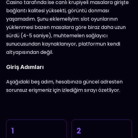
Casino tarafında ise canlı krupiyeli masalara girişte
bağlantı kalitesi yüksekti, görüntü donması
yaşamadım. Şunu eklemeliyim: slot oyunlarının
yüklenmesi bazen masalara göre biraz daha uzun
sürdü (4-5 saniye), muhtemelen sağlayıcı
sunucusundan kaynaklanıyor, platformun kendi
altyapısından değil.
Giriş Adımları
Aşağıdaki beş adım, hesabınıza güncel adresten
sorunsuz erişmeniz için izlediğim sırayı özetliyor.
1
2