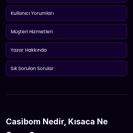
Kullanıcı Yorumları
Müşteri Hizmetleri
Yazar Hakkında
Sık Sorulan Sorular
Casibom Nedir, Kısaca Ne