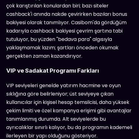
çok karıştırılan konulardan biri; bazı siteler
cashback'i anında nakde çevirirken bazıları bonus
bakiyesi olarak tanımlıyor. Casibom'da gördüğüm
kadarıyla cashback bakiyesi çevrim şartına tabi
tutuluyor, bu yüzden "bedava para" algısıyla
yaklaşmamak lazım; şartları önceden okumak
gerçekten zaman kazandırıyor.
VIP ve Sadakat Programı Farkları
VIP seviyeleri genelde yatırım hacmine ve oyun
sıklığına göre belirleniyor; üst seviyeye çıkan
kullanıcılar için kişisel hesap temsilcisi, daha yüksek
çekim limiti ve özel kampanya erişimi gibi avantajlar
tanımlanmış durumda. Alt seviyelerde bu
ayrıcalıklar sınırlı kalıyor, bu da programın kademeli
ilerleyen bir yapı olduğunu gösteriyor.