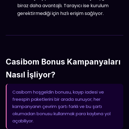
biraz daha avantajlı. Tarayıcı ise kurulum
gerektirmediği için hızlı erişim sağlıyor.
Casibom Bonus Kampanyaları
Nasıl İşliyor?
Casibom hoşgeldin bonusu, kayıp iadesi ve
freespin paketlerini bir arada sunuyor; her
kampanyanın çevrim şartı farklı ve bu şartı
okumadan bonusu kullanmak para kaybına yol
açabiliyor.