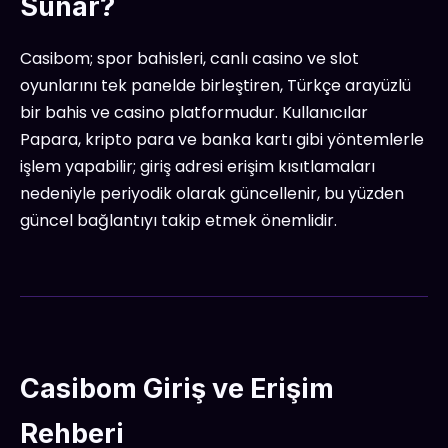
Sunar?
Casibom; spor bahisleri, canlı casino ve slot
oyunlarını tek panelde birleştiren, Türkçe arayüzlü
bir bahis ve casino platformudur. Kullanıcılar
Papara, kripto para ve banka kartı gibi yöntemlerle
işlem yapabilir; giriş adresi erişim kısıtlamaları
nedeniyle periyodik olarak güncellenir, bu yüzden
güncel bağlantıyı takip etmek önemlidir.
Casibom Giriş ve Erişim
Rehberi