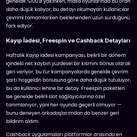
genelde %100'e yakınken, masa oyunlarında bu oran
daha düşük kalıyor; bu detayı okumayan kullanıcılar
çevrimi tamamlarken beklenenden uzun sürdüğünü
fark ediyor.
Kayıp İadesi, Freespin ve Cashback Detayları
Haftalık kayıp iadesi kampanyası, belirli bir dönem
içindeki net kaybın yüzdesel bir kısmını bonus olarak
geri veriyor; bu tür kampanyalarda genelde çevrim
şartı hoşgeldin bonusuna göre daha düşük tutuluyor,
bu da kullanıcı lehine bir detay. Freespin paketleri
ise genelde belirli slot sağlayıcılarına özel
tanımlanıyor, yani her oyunda geçerli olmuyor —
bunu deneyen arkadaşlarımdan da benzer geri
bildirim aldım.
Cashback uygulamaları platformlar arasında en