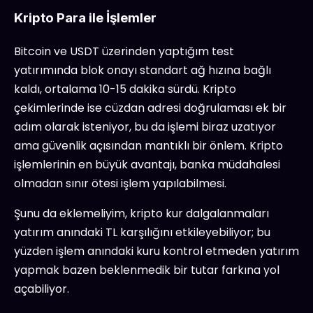
Kripto Para ile İşlemler
Bitcoin ve USDT üzerinden yaptığım test
yatırımında blok onayı standart ağ hızına bağlı
kaldı, ortalama 10-15 dakika sürdü. Kripto
çekimlerinde ise cüzdan adresi doğrulaması ek bir
adım olarak isteniyor, bu da işlemi biraz uzatıyor
ama güvenlik açısından mantıklı bir önlem. Kripto
işlemlerinin en büyük avantajı, banka müdahalesi
olmadan sınır ötesi işlem yapılabilmesi.
Şunu da eklemeliyim, kripto kur dalgalanmaları
yatırım anındaki TL karşılığını etkileyebiliyor; bu
yüzden işlem anındaki kuru kontrol etmeden yatırım
yapmak bazen beklenmedik bir tutar farkına yol
açabiliyor.