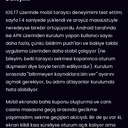
iOS 17 üzerinde mobil tarayıcı deneyimimi test ettim;
sayfa 1.4 saniyede yüklendi ve arayüz masaüstüyle
neredeyse birebir örtüşüyordu. Android tarafında
ise APK üzerinden kurulum yapan kullanıcı sayısı
daha fazla, çünkü bildirim push'ları ve bakiye takibi
uygulama üzerinden daha stabil çalışıyor (ne
bileyim, belki tarayıcı sekmesi kapanınca oturum
düşmesin diye böyle tercih ediliyordur). Kurulum
sırasında "bilinmeyen kaynaklara izin ver" ayarını
açmak gerekiyor, bu adımı atlayanlar kurulumda
hata alabiliyor.
Mobil ekranda bahis kuponu oluşturma ve canlı
casino masasına geçiş arasında gecikme
yaşamadım; sekme geçişleri akıcıydı. Bir de şu var ki,
ekran kilidi kısa süreliyse oturum açık kalıyor ama