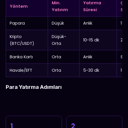
Min.
Yatırma
Çe
Yöntem
Yatırım
Süresi
Sür
Papara
Düşük
Anlık
15-
Kripto
Düşük-
10-15 dk
20-
(BTC/USDT)
Orta
Banka Kartı
Orta
Anlık
Sun
Havale/EFT
Orta
5-30 dk
1-3
Para Yatırma Adımları
1
2