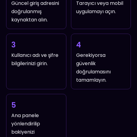
Güncel giriş adresini
Tarayıcı veya mobil
doğrulanmış
uygulamayı açın.
kaynaktan alın.
3
4
Kullanıcı adı ve şifre
Gerekiyorsa
bilgilerinizi girin.
güvenlik
doğrulamasını
tamamlayın.
5
Ana panele
yönlendirilip
bakiyenizi