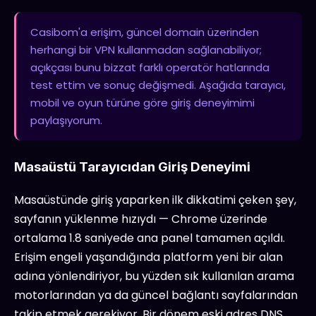
Casibom'a erişim, güncel domain üzerinden
herhangi bir VPN kullanmadan sağlanabiliyor;
açıkçası bunu bizzat farklı operatör hatlarında
test ettim ve sonuç değişmedi. Aşağıda tarayıcı,
mobil ve oyun türüne göre giriş deneyimimi
paylaşıyorum.
Masaüstü Tarayıcıdan Giriş Deneyimi
Masaüstünde giriş yaparken ilk dikkatimi çeken şey,
sayfanın yüklenme hızıydı — Chrome üzerinde
ortalama 1.8 saniyede ana panel tamamen açıldı.
Erişim engeli yaşandığında platform yeni bir alan
adına yönlendiriyor, bu yüzden sık kullanılan arama
motorlarından ya da güncel bağlantı sayfalarından
takip etmek gerekiyor. Bir dönem eski adres DNS