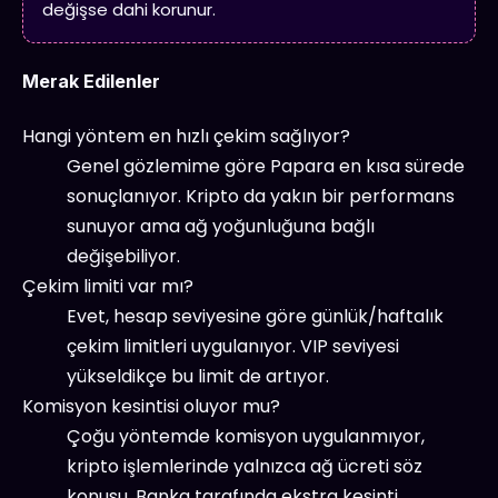
değişse dahi korunur.
Merak Edilenler
Hangi yöntem en hızlı çekim sağlıyor?
Genel gözlemime göre Papara en kısa sürede
sonuçlanıyor. Kripto da yakın bir performans
sunuyor ama ağ yoğunluğuna bağlı
değişebiliyor.
Çekim limiti var mı?
Evet, hesap seviyesine göre günlük/haftalık
çekim limitleri uygulanıyor. VIP seviyesi
yükseldikçe bu limit de artıyor.
Komisyon kesintisi oluyor mu?
Çoğu yöntemde komisyon uygulanmıyor,
kripto işlemlerinde yalnızca ağ ücreti söz
konusu. Banka tarafında ekstra kesinti