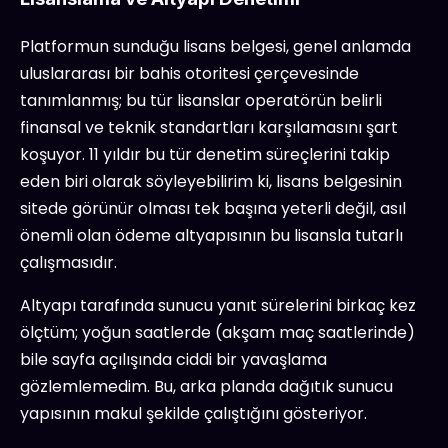
Platformun sunduğu lisans belgesi, genel anlamda
uluslararası bir bahis otoritesi çerçevesinde
tanımlanmış; bu tür lisanslar operatörün belirli
finansal ve teknik standartları karşılamasını şart
koşuyor. 11 yıldır bu tür denetim süreçlerini takip
eden biri olarak söyleyebilirim ki, lisans belgesinin
sitede görünür olması tek başına yeterli değil, asıl
önemli olan ödeme altyapısının bu lisansla tutarlı
çalışmasıdır.
Altyapı tarafında sunucu yanıt sürelerini birkaç kez
ölçtüm; yoğun saatlerde (akşam maç saatlerinde)
bile sayfa açılışında ciddi bir yavaşlama
gözlemlemedim. Bu, arka planda dağıtık sunucu
yapısının makul şekilde çalıştığını gösteriyor.