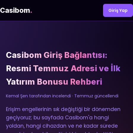
Casibom
.
Giriş Yap
Casibom Giriş Bağlantısı:
Resmi Temmuz Adresi ve İlk
Yatırım Bonusu Rehberi
Kemal Şen tarafından incelendi · Temmuz güncellendi
Erişim engellerinin sık değiştiği bir dönemden
geçiyoruz; bu sayfada Casibom'a hangi
yoldan, hangi cihazdan ve ne kadar sürede