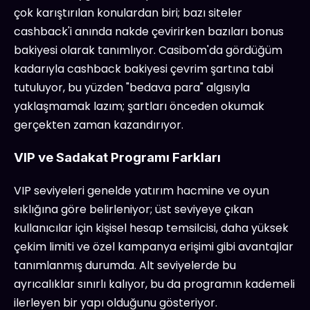
çok karıştırılan konulardan biri; bazı siteler
cashback'i anında nakde çevirirken bazıları bonus
bakiyesi olarak tanımlıyor. Casibom'da gördüğüm
kadarıyla cashback bakiyesi çevrim şartına tabi
tutuluyor, bu yüzden "bedava para" algısıyla
yaklaşmamak lazım; şartları önceden okumak
gerçekten zaman kazandırıyor.
VIP ve Sadakat Programı Farkları
VIP seviyeleri genelde yatırım hacmine ve oyun
sıklığına göre belirleniyor; üst seviyeye çıkan
kullanıcılar için kişisel hesap temsilcisi, daha yüksek
çekim limiti ve özel kampanya erişimi gibi avantajlar
tanımlanmış durumda. Alt seviyelerde bu
ayrıcalıklar sınırlı kalıyor, bu da programın kademeli
ilerleyen bir yapı olduğunu gösteriyor.