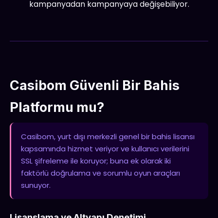
kampanyadan kampanyaya değişebiliyor.
Casibom Güvenli Bir Bahis
Platformu mu?
Casibom, yurt dışı merkezli genel bir bahis lisansı
kapsamında hizmet veriyor ve kullanıcı verilerini
SSL şifreleme ile koruyor; buna ek olarak iki
faktörlü doğrulama ve sorumlu oyun araçları
sunuyor.
Lisanslama ve Altyapı Denetimi