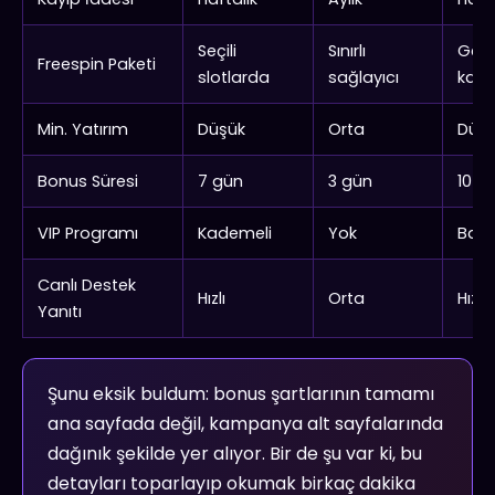
Seçili
Sınırlı
Geni
Freespin Paketi
slotlarda
sağlayıcı
kap
Min. Yatırım
Düşük
Orta
Düş
Bonus Süresi
7 gün
3 gün
10 g
VIP Programı
Kademeli
Yok
Basi
Canlı Destek
Hızlı
Orta
Hızlı
Yanıtı
Şunu eksik buldum: bonus şartlarının tamamı
ana sayfada değil, kampanya alt sayfalarında
dağınık şekilde yer alıyor. Bir de şu var ki, bu
detayları toparlayıp okumak birkaç dakika