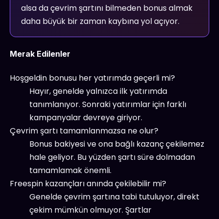
alsa da çevrim şartını bilmeden bonus almak
daha büyük bir zaman kaybına yol açıyor.
Merak Edilenler
Hoşgeldin bonusu her yatırımda geçerli mi?
Hayır, genelde yalnızca ilk yatırımda
tanımlanıyor. Sonraki yatırımlar için farklı
kampanyalar devreye giriyor.
Çevrim şartı tamamlanmazsa ne olur?
Bonus bakiyesi ve ona bağlı kazanç çekilemez
hale geliyor. Bu yüzden şartı süre dolmadan
tamamlamak önemli.
Freespin kazançları anında çekilebilir mi?
Genelde çevrim şartına tabi tutuluyor, direkt
çekim mümkün olmuyor. Şartlar