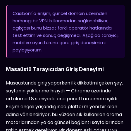
Casibom'a erişim, güncel domain üzerinden
herhangi bir VPN kullanmadan sağlanabiliyor;
açıkçası bunu bizzat farklı operatör hatlarında
test ettim ve sonuç değişmedi. Aşağıda tarayıcı,
mobil ve oyun türüne göre giriş deneyimimi
paylaşıyorum.
Masaüstü Tarayıcıdan Giriş Deneyimi
Masaüstünde giriş yaparken ilk dikkatimi çeken şey,
sayfanın yüklenme hızıydı — Chrome üzerinde
ortalama 1.8 saniyede ana panel tamamen açıldı.
Erişim engeli yaşandığında platform yeni bir alan
adına yönlendiriyor, bu yüzden sık kullanılan arama
motorlarından ya da güncel bağlantı sayfalarından
takip etmek gerekiyor. Bir dönem eski adres DNS