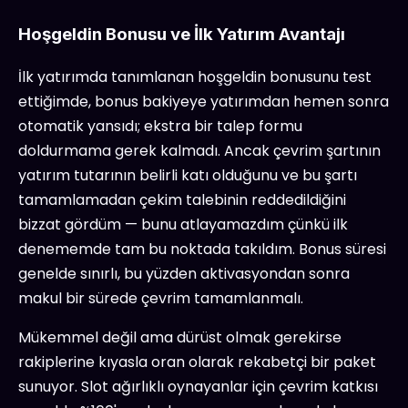
Hoşgeldin Bonusu ve İlk Yatırım Avantajı
İlk yatırımda tanımlanan hoşgeldin bonusunu test
ettiğimde, bonus bakiyeye yatırımdan hemen sonra
otomatik yansıdı; ekstra bir talep formu
doldurmama gerek kalmadı. Ancak çevrim şartının
yatırım tutarının belirli katı olduğunu ve bu şartı
tamamlamadan çekim talebinin reddedildiğini
bizzat gördüm — bunu atlayamazdım çünkü ilk
denememde tam bu noktada takıldım. Bonus süresi
genelde sınırlı, bu yüzden aktivasyondan sonra
makul bir sürede çevrim tamamlanmalı.
Mükemmel değil ama dürüst olmak gerekirse
rakiplerine kıyasla oran olarak rekabetçi bir paket
sunuyor. Slot ağırlıklı oynayanlar için çevrim katkısı