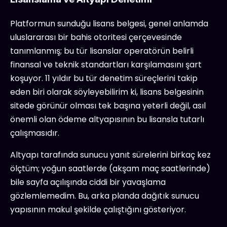
Platformun sunduğu lisans belgesi, genel anlamda
uluslararası bir bahis otoritesi çerçevesinde
tanımlanmış; bu tür lisanslar operatörün belirli
finansal ve teknik standartları karşılamasını şart
koşuyor. 11 yıldır bu tür denetim süreçlerini takip
eden biri olarak söyleyebilirim ki, lisans belgesinin
sitede görünür olması tek başına yeterli değil, asıl
önemli olan ödeme altyapısının bu lisansla tutarlı
çalışmasıdır.
Altyapı tarafında sunucu yanıt sürelerini birkaç kez
ölçtüm; yoğun saatlerde (akşam maç saatlerinde)
bile sayfa açılışında ciddi bir yavaşlama
gözlemlemedim. Bu, arka planda dağıtık sunucu
yapısının makul şekilde çalıştığını gösteriyor.