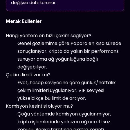
değişse dahi korunur.
Merak Edilenler
Hangi yöntem en hızlı çekim sağlıyor?
Genel gözlemime göre Papara en kısa sürede
sonuçlanıyor. Kripto da yakın bir performans
sunuyor ama ağ yoğunluğuna bağlı
değişebiliyor.
Çekim limiti var mı?
Evet, hesap seviyesine göre günlük/haftalık
çekim limitleri uygulanıyor. VIP seviyesi
yükseldikçe bu limit de artıyor.
Komisyon kesintisi oluyor mu?
Çoğu yöntemde komisyon uygulanmıyor,
kripto işlemlerinde yalnızca ağ ücreti söz
konusu. Banka tarafında ekstra kesinti