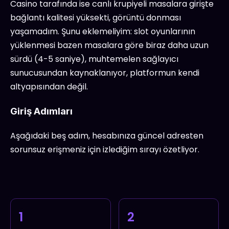
Casino tarafında ise canlı krupiyeli masalara girişte
bağlantı kalitesi yüksekti, görüntü donması
yaşamadım. Şunu eklemeliyim: slot oyunlarının
yüklenmesi bazen masalara göre biraz daha uzun
sürdü (4-5 saniye), muhtemelen sağlayıcı
sunucusundan kaynaklanıyor, platformun kendi
altyapısından değil.
Giriş Adımları
Aşağıdaki beş adım, hesabınıza güncel adresten
sorunsuz erişmeniz için izlediğim sırayı özetliyor.
1
2