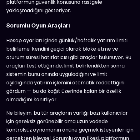
platformun güvenlik konusuna rastgele
yaklaşmadığını gösteriyor.
Sorumlu Oyun Araçları
Hesap ayarları içinde günlük/haftalık yatırım limiti
belirleme, kendini geçici olarak bloke etme ve
oturum süresi hatırlatıcısı gibi araçlar bulunuyor. Bu
araçları test ettiğimde, limit belirlendikten sonra
sistemin bunu anında uyguladığını ve limit
aşıldığında yatırım işlemini otomatik reddettiğini
gördüm — bu da kağıt üzerinde kalan bir özellik
olmadığını kanıtlıyor.
Ne bileyim, bu tür araçların varlığı bazı kullanıcılar
için gereksiz görünebilir ama uzun vadede
kontrolsüz oynamanın önüne geçmek isteyenler için
gerçekten işlevsel. Sorumlu oyun ilkesi, platformun