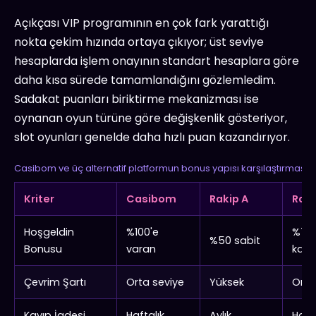
Açıkçası VIP programının en çok fark yarattığı
nokta çekim hızında ortaya çıkıyor; üst seviye
hesaplarda işlem onayının standart hesaplara göre
daha kısa sürede tamamlandığını gözlemledim.
Sadakat puanları biriktirme mekanizması ise
oynanan oyun türüne göre değişkenlik gösteriyor,
slot oyunları genelde daha hızlı puan kazandırıyor.
Casibom ve üç alternatif platformun bonus yapısı karşılaştırması
Kriter
Casibom
Rakip A
Raki
Hoşgeldin
%100'e
%75
%50 sabit
Bonusu
varan
kade
Çevrim Şartı
Orta seviye
Yüksek
Orta
Kayıp İadesi
Haftalık
Aylık
Hafta