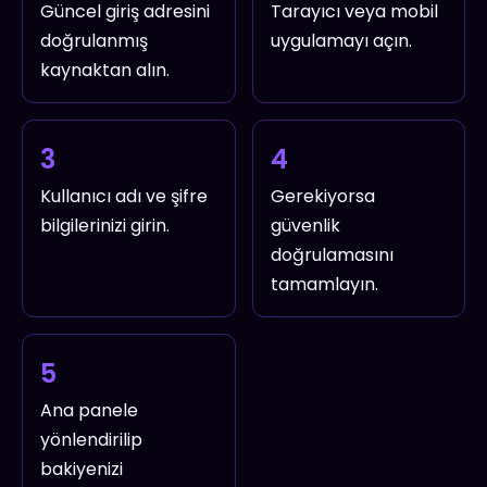
Güncel giriş adresini
Tarayıcı veya mobil
doğrulanmış
uygulamayı açın.
kaynaktan alın.
3
4
Kullanıcı adı ve şifre
Gerekiyorsa
bilgilerinizi girin.
güvenlik
doğrulamasını
tamamlayın.
5
Ana panele
yönlendirilip
bakiyenizi