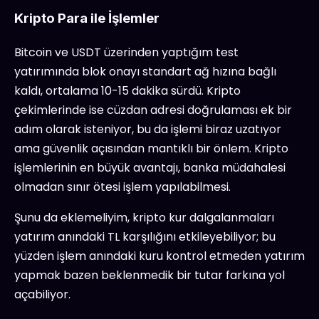
Kripto Para ile İşlemler
Bitcoin ve USDT üzerinden yaptığım test
yatırımında blok onayı standart ağ hızına bağlı
kaldı, ortalama 10-15 dakika sürdü. Kripto
çekimlerinde ise cüzdan adresi doğrulaması ek bir
adım olarak isteniyor, bu da işlemi biraz uzatıyor
ama güvenlik açısından mantıklı bir önlem. Kripto
işlemlerinin en büyük avantajı, banka müdahalesi
olmadan sınır ötesi işlem yapılabilmesi.
Şunu da eklemeliyim, kripto kur dalgalanmaları
yatırım anındaki TL karşılığını etkileyebiliyor; bu
yüzden işlem anındaki kuru kontrol etmeden yatırım
yapmak bazen beklenmedik bir tutar farkına yol
açabiliyor.