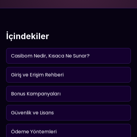
İçindekiler
Casibom Nedir, Kısaca Ne Sunar?
Giriş ve Erişim Rehberi
Bonus Kampanyaları
Güvenlik ve Lisans
Ödeme Yöntemleri