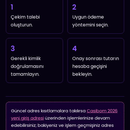
1
2
Çekim talebi
Uygun ödeme
oluşturun.
yöntemini seçin.
3
4
Gerekli kimlik
Onay sonrası tutarın
doğrulamasını
hesaba geçişini
tamamlayın.
bekleyin.
Güncel adres kısıtlamalara takılırsa
Casibom 2026
yeni giriş adresi
üzerinden işlemlerinize devam
edebilirsiniz; bakiyeniz ve işlem geçmişiniz adres