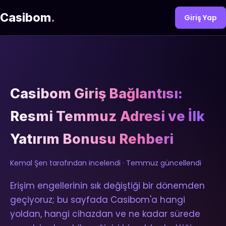
Casibom
.
Giriş Yap
Casibom Giriş Bağlantısı:
Resmi Temmuz Adresi ve İlk
Yatırım Bonusu Rehberi
Kemal Şen tarafından incelendi · Temmuz güncellendi
Erişim engellerinin sık değiştiği bir dönemden
geçiyoruz; bu sayfada Casibom'a hangi
yoldan, hangi cihazdan ve ne kadar sürede