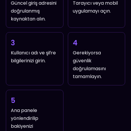
Güncel giriş adresini
Tarayıcı veya mobil
doğrulanmış
uygulamayı açın.
kaynaktan alın.
3
4
Kullanıcı adı ve şifre
Gerekiyorsa
bilgilerinizi girin.
güvenlik
doğrulamasını
tamamlayın.
5
Ana panele
yönlendirilip
bakiyenizi