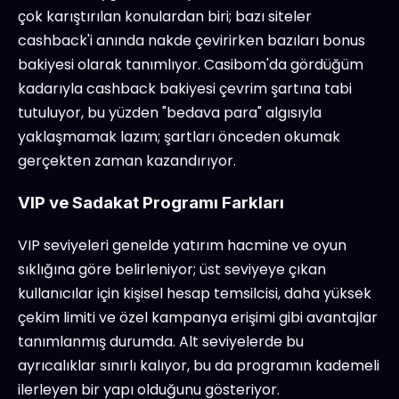
çok karıştırılan konulardan biri; bazı siteler
cashback'i anında nakde çevirirken bazıları bonus
bakiyesi olarak tanımlıyor. Casibom'da gördüğüm
kadarıyla cashback bakiyesi çevrim şartına tabi
tutuluyor, bu yüzden "bedava para" algısıyla
yaklaşmamak lazım; şartları önceden okumak
gerçekten zaman kazandırıyor.
VIP ve Sadakat Programı Farkları
VIP seviyeleri genelde yatırım hacmine ve oyun
sıklığına göre belirleniyor; üst seviyeye çıkan
kullanıcılar için kişisel hesap temsilcisi, daha yüksek
çekim limiti ve özel kampanya erişimi gibi avantajlar
tanımlanmış durumda. Alt seviyelerde bu
ayrıcalıklar sınırlı kalıyor, bu da programın kademeli
ilerleyen bir yapı olduğunu gösteriyor.