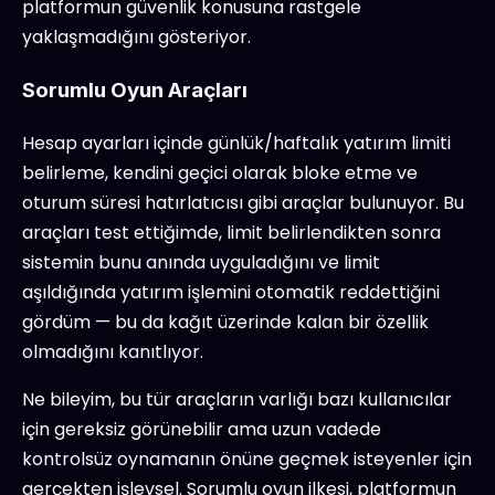
platformun güvenlik konusuna rastgele
yaklaşmadığını gösteriyor.
Sorumlu Oyun Araçları
Hesap ayarları içinde günlük/haftalık yatırım limiti
belirleme, kendini geçici olarak bloke etme ve
oturum süresi hatırlatıcısı gibi araçlar bulunuyor. Bu
araçları test ettiğimde, limit belirlendikten sonra
sistemin bunu anında uyguladığını ve limit
aşıldığında yatırım işlemini otomatik reddettiğini
gördüm — bu da kağıt üzerinde kalan bir özellik
olmadığını kanıtlıyor.
Ne bileyim, bu tür araçların varlığı bazı kullanıcılar
için gereksiz görünebilir ama uzun vadede
kontrolsüz oynamanın önüne geçmek isteyenler için
gerçekten işlevsel. Sorumlu oyun ilkesi, platformun