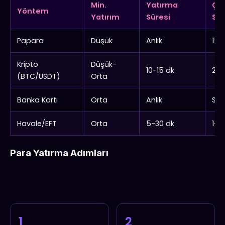
Min.
Yatırma
Çe
Yöntem
Yatırım
Süresi
Sür
Papara
Düşük
Anlık
15-
Kripto
Düşük-
10-15 dk
20-
(BTC/USDT)
Orta
Banka Kartı
Orta
Anlık
Sun
Havale/EFT
Orta
5-30 dk
1-3
Para Yatırma Adımları
1
2