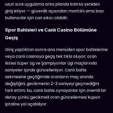
uzun süre uygulama arka planda kalırsa yeniden
giriş istiyor — güvenlik açısından mantıklı ama bazı
kullanıcılar için can sıkıcı olabilir.
Spor Bahisleri ve Canlı Casino Bölümüne
Geçiş
Giriş yaptıktan sonra ana menüden spor bahislerine
veya canlı casinoya geçiş tek tıkla oluyor; oran
listesi Süper Lig ve Şampiyonlar Ligi maçlarında
saniyeler içinde güncelleniyor. Canlı bahis
sekmesine geçtiğimde oranların maç anında
değiştiğini, gecikmenin 2-3 saniyeyi geçmediğini
fark ettim; bu, canlı bahis oynayanlar için önemli bir
detay çünkü gecikmeli oran güncellemesi kupon
iptaline yol açabiliyor.