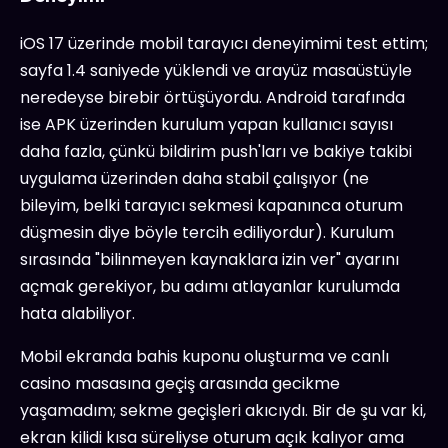
iOS 17 üzerinde mobil tarayıcı deneyimimi test ettim;
sayfa 1.4 saniyede yüklendi ve arayüz masaüstüyle
neredeyse birebir örtüşüyordu. Android tarafında
ise APK üzerinden kurulum yapan kullanıcı sayısı
daha fazla, çünkü bildirim push'ları ve bakiye takibi
uygulama üzerinden daha stabil çalışıyor (ne
bileyim, belki tarayıcı sekmesi kapanınca oturum
düşmesin diye böyle tercih ediliyordur). Kurulum
sırasında "bilinmeyen kaynaklara izin ver" ayarını
açmak gerekiyor, bu adımı atlayanlar kurulumda
hata alabiliyor.
Mobil ekranda bahis kuponu oluşturma ve canlı
casino masasına geçiş arasında gecikme
yaşamadım; sekme geçişleri akıcıydı. Bir de şu var ki,
ekran kilidi kısa süreliyse oturum açık kalıyor ama