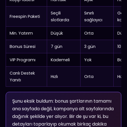
Seçili
Sınırlı
Geni
Freespin Paketi
slotlarda
sağlayıcı
kap
Min. Yatırım
Düşük
Orta
Düş
Bonus Süresi
7 gün
3 gün
10 g
VIP Programı
Kademeli
Yok
Basi
Canlı Destek
Hızlı
Orta
Hızlı
Yanıtı
Şunu eksik buldum: bonus şartlarının tamamı
ana sayfada değil, kampanya alt sayfalarında
dağınık şekilde yer alıyor. Bir de şu var ki, bu
detayları toparlayıp okumak birkaç dakika