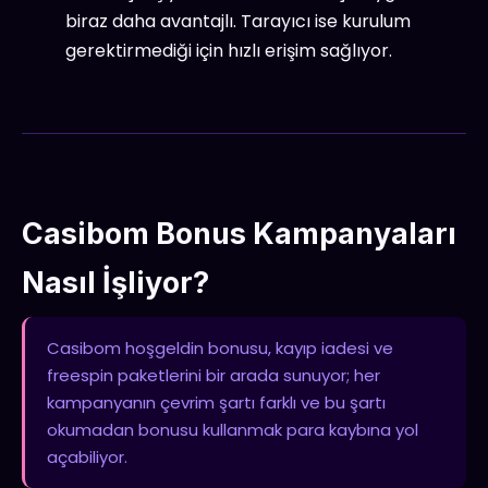
biraz daha avantajlı. Tarayıcı ise kurulum
gerektirmediği için hızlı erişim sağlıyor.
Casibom Bonus Kampanyaları
Nasıl İşliyor?
Casibom hoşgeldin bonusu, kayıp iadesi ve
freespin paketlerini bir arada sunuyor; her
kampanyanın çevrim şartı farklı ve bu şartı
okumadan bonusu kullanmak para kaybına yol
açabiliyor.