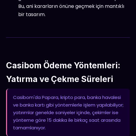
Bu, ani kararların önüne geçmek için mantıklı
bir tasarım.
Casibom Ödeme Yöntemleri:
Yatırma ve Çekme Süreleri
Casibom'da Papara, kripto para, banka havalesi
ve banka kartı gibi yöntemlerle işlem yapılabiliyor;
yatırımlar genelde saniyeler içinde, çekimler ise
yönteme göre 15 dakika ile birkaç saat arasında
tamamlanıyor.