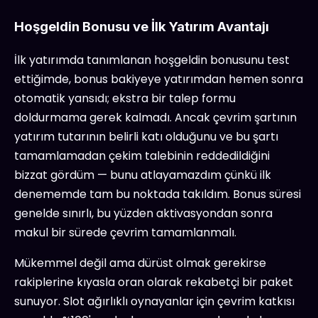
Hoşgeldin Bonusu ve İlk Yatırım Avantajı
İlk yatırımda tanımlanan hoşgeldin bonusunu test
ettiğimde, bonus bakiyeye yatırımdan hemen sonra
otomatik yansıdı; ekstra bir talep formu
doldurmama gerek kalmadı. Ancak çevrim şartının
yatırım tutarının belirli katı olduğunu ve bu şartı
tamamlamadan çekim talebinin reddedildiğini
bizzat gördüm — bunu atlayamazdım çünkü ilk
denememde tam bu noktada takıldım. Bonus süresi
genelde sınırlı, bu yüzden aktivasyondan sonra
makul bir sürede çevrim tamamlanmalı.
Mükemmel değil ama dürüst olmak gerekirse
rakiplerine kıyasla oran olarak rekabetçi bir paket
sunuyor. Slot ağırlıklı oynayanlar için çevrim katkısı