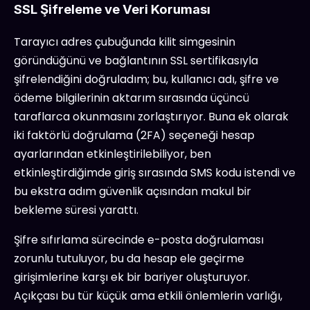
SSL Şifreleme ve Veri Koruması
Tarayıcı adres çubuğunda kilit simgesinin
göründüğünü ve bağlantının SSL sertifikasıyla
şifrelendiğini doğruladım; bu, kullanıcı adı, şifre ve
ödeme bilgilerinin aktarım sırasında üçüncü
taraflarca okunmasını zorlaştırıyor. Buna ek olarak
iki faktörlü doğrulama (2FA) seçeneği hesap
ayarlarından etkinleştirilebiliyor, ben
etkinleştirdiğimde giriş sırasında SMS kodu istendi ve
bu ekstra adım güvenlik açısından makul bir
bekleme süresi yarattı.
Şifre sıfırlama sürecinde e-posta doğrulaması
zorunlu tutuluyor, bu da hesap ele geçirme
girişimlerine karşı ek bir bariyer oluşturuyor.
Açıkçası bu tür küçük ama etkili önlemlerin varlığı,