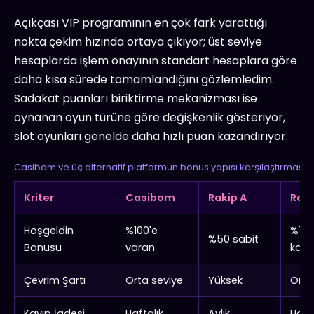
Açıkçası VIP programının en çok fark yarattığı
nokta çekim hızında ortaya çıkıyor; üst seviye
hesaplarda işlem onayının standart hesaplara göre
daha kısa sürede tamamlandığını gözlemledim.
Sadakat puanları biriktirme mekanizması ise
oynanan oyun türüne göre değişkenlik gösteriyor,
slot oyunları genelde daha hızlı puan kazandırıyor.
Casibom ve üç alternatif platformun bonus yapısı karşılaştırması
Kriter
Casibom
Rakip A
Raki
Hoşgeldin
%100'e
%75
%50 sabit
Bonusu
varan
kade
Çevrim Şartı
Orta seviye
Yüksek
Orta
Kayıp İadesi
Haftalık
Aylık
Hafta