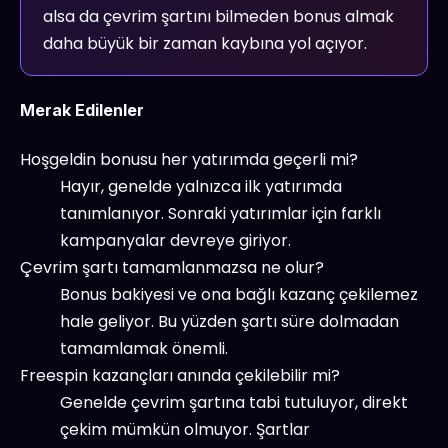
alsa da çevrim şartını bilmeden bonus almak
daha büyük bir zaman kaybına yol açıyor.
Merak Edilenler
Hoşgeldin bonusu her yatırımda geçerli mi?
Hayır, genelde yalnızca ilk yatırımda
tanımlanıyor. Sonraki yatırımlar için farklı
kampanyalar devreye giriyor.
Çevrim şartı tamamlanmazsa ne olur?
Bonus bakiyesi ve ona bağlı kazanç çekilemez
hale geliyor. Bu yüzden şartı süre dolmadan
tamamlamak önemli.
Freespin kazançları anında çekilebilir mi?
Genelde çevrim şartına tabi tutuluyor, direkt
çekim mümkün olmuyor. Şartlar