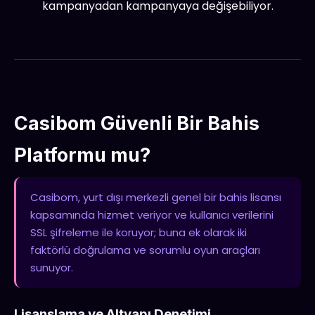
kampanyadan kampanyaya değişebiliyor.
Casibom Güvenli Bir Bahis
Platformu mu?
Casibom, yurt dışı merkezli genel bir bahis lisansı
kapsamında hizmet veriyor ve kullanıcı verilerini
SSL şifreleme ile koruyor; buna ek olarak iki
faktörlü doğrulama ve sorumlu oyun araçları
sunuyor.
Lisanslama ve Altyapı Denetimi