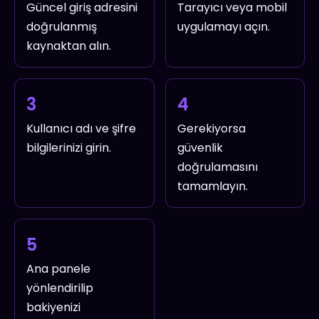
Güncel giriş adresini
Tarayıcı veya mobil
doğrulanmış
uygulamayı açın.
kaynaktan alın.
3
4
Kullanıcı adı ve şifre
Gerekiyorsa
bilgilerinizi girin.
güvenlik
doğrulamasını
tamamlayın.
5
Ana panele
yönlendirilip
bakiyenizi