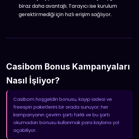
biraz daha avantajlı. Tarayıcı ise kurulum
gerektirmediği için hızlı erişim sağlıyor.
Casibom Bonus Kampanyaları
Nasıl İşliyor?
Casibom hoşgeldin bonusu, kayıp iadesi ve
freespin paketlerini bir arada sunuyor; her
kampanyanın çevrim şartı farklı ve bu şartı
okumadan bonusu kullanmak para kaybına yol
açabiliyor.