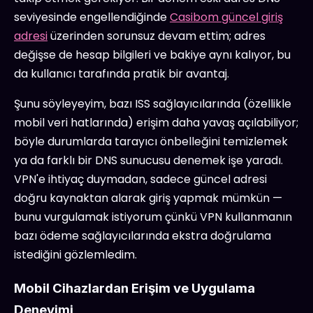
seviyesinde engellendiğinde
Casibom güncel giriş
adresi
üzerinden sorunsuz devam ettim; adres
değişse de hesap bilgileri ve bakiye aynı kalıyor, bu
da kullanıcı tarafında pratik bir avantaj.
Şunu söyleyeyim, bazı ISS sağlayıcılarında (özellikle
mobil veri hatlarında) erişim daha yavaş açılabiliyor;
böyle durumlarda tarayıcı önbelleğini temizlemek
ya da farklı bir DNS sunucusu denemek işe yaradı.
VPN'e ihtiyaç duymadan, sadece güncel adresi
doğru kaynaktan alarak giriş yapmak mümkün —
bunu vurgulamak istiyorum çünkü VPN kullanmanın
bazı ödeme sağlayıcılarında ekstra doğrulama
istediğini gözlemledim.
Mobil Cihazlardan Erişim ve Uygulama
Deneyimi