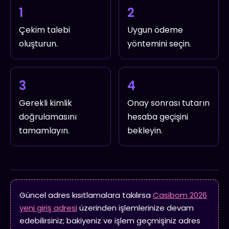
1
2
Çekim talebi
Uygun ödeme
oluşturun.
yöntemini seçin.
3
4
Gerekli kimlik
Onay sonrası tutarın
doğrulamasını
hesaba geçişini
tamamlayın.
bekleyin.
Güncel adres kısıtlamalara takılırsa
Casibom 2026
yeni giriş adresi
üzerinden işlemlerinize devam
edebilirsiniz; bakiyeniz ve işlem geçmişiniz adres