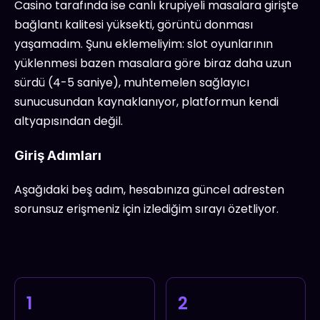
Casino tarafında ise canlı krupiyeli masalara girişte
bağlantı kalitesi yüksekti, görüntü donması
yaşamadım. Şunu eklemeliyim: slot oyunlarının
yüklenmesi bazen masalara göre biraz daha uzun
sürdü (4-5 saniye), muhtemelen sağlayıcı
sunucusundan kaynaklanıyor, platformun kendi
altyapısından değil.
Giriş Adımları
Aşağıdaki beş adım, hesabınıza güncel adresten
sorunsuz erişmeniz için izlediğim sırayı özetliyor.
1
2