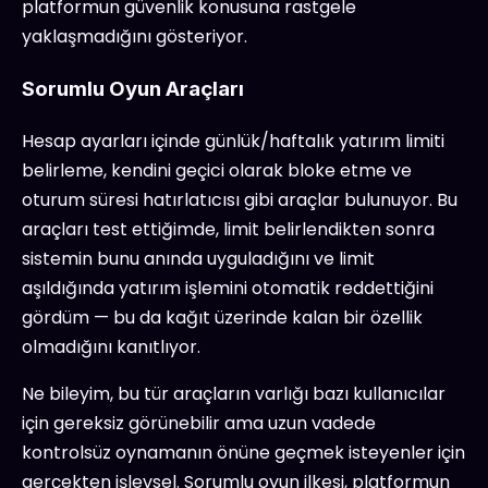
platformun güvenlik konusuna rastgele
yaklaşmadığını gösteriyor.
Sorumlu Oyun Araçları
Hesap ayarları içinde günlük/haftalık yatırım limiti
belirleme, kendini geçici olarak bloke etme ve
oturum süresi hatırlatıcısı gibi araçlar bulunuyor. Bu
araçları test ettiğimde, limit belirlendikten sonra
sistemin bunu anında uyguladığını ve limit
aşıldığında yatırım işlemini otomatik reddettiğini
gördüm — bu da kağıt üzerinde kalan bir özellik
olmadığını kanıtlıyor.
Ne bileyim, bu tür araçların varlığı bazı kullanıcılar
için gereksiz görünebilir ama uzun vadede
kontrolsüz oynamanın önüne geçmek isteyenler için
gerçekten işlevsel. Sorumlu oyun ilkesi, platformun