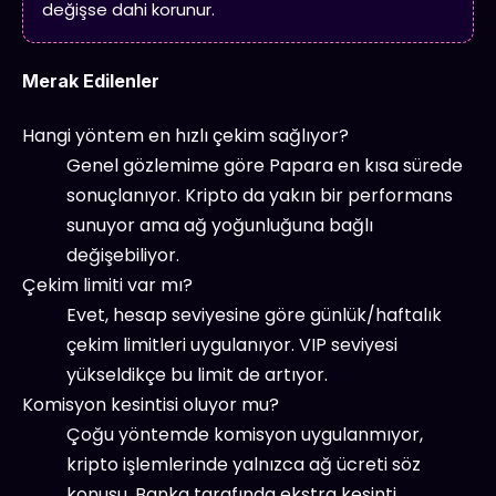
değişse dahi korunur.
Merak Edilenler
Hangi yöntem en hızlı çekim sağlıyor?
Genel gözlemime göre Papara en kısa sürede
sonuçlanıyor. Kripto da yakın bir performans
sunuyor ama ağ yoğunluğuna bağlı
değişebiliyor.
Çekim limiti var mı?
Evet, hesap seviyesine göre günlük/haftalık
çekim limitleri uygulanıyor. VIP seviyesi
yükseldikçe bu limit de artıyor.
Komisyon kesintisi oluyor mu?
Çoğu yöntemde komisyon uygulanmıyor,
kripto işlemlerinde yalnızca ağ ücreti söz
konusu. Banka tarafında ekstra kesinti