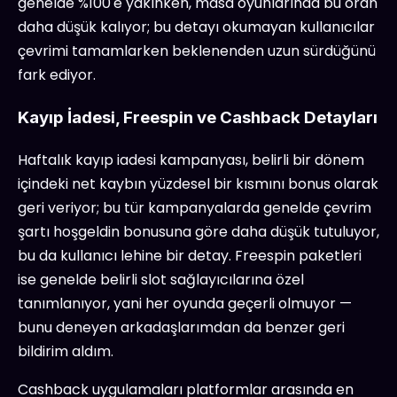
genelde %100'e yakınken, masa oyunlarında bu oran
daha düşük kalıyor; bu detayı okumayan kullanıcılar
çevrimi tamamlarken beklenenden uzun sürdüğünü
fark ediyor.
Kayıp İadesi, Freespin ve Cashback Detayları
Haftalık kayıp iadesi kampanyası, belirli bir dönem
içindeki net kaybın yüzdesel bir kısmını bonus olarak
geri veriyor; bu tür kampanyalarda genelde çevrim
şartı hoşgeldin bonusuna göre daha düşük tutuluyor,
bu da kullanıcı lehine bir detay. Freespin paketleri
ise genelde belirli slot sağlayıcılarına özel
tanımlanıyor, yani her oyunda geçerli olmuyor —
bunu deneyen arkadaşlarımdan da benzer geri
bildirim aldım.
Cashback uygulamaları platformlar arasında en