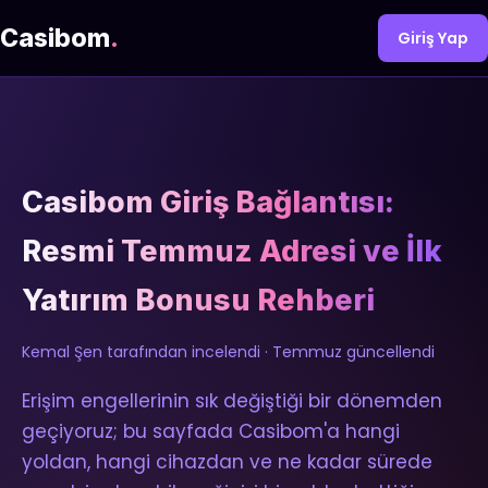
Casibom
.
Giriş Yap
Casibom Giriş Bağlantısı:
Resmi Temmuz Adresi ve İlk
Yatırım Bonusu Rehberi
Kemal Şen tarafından incelendi · Temmuz güncellendi
Erişim engellerinin sık değiştiği bir dönemden
geçiyoruz; bu sayfada Casibom'a hangi
yoldan, hangi cihazdan ve ne kadar sürede