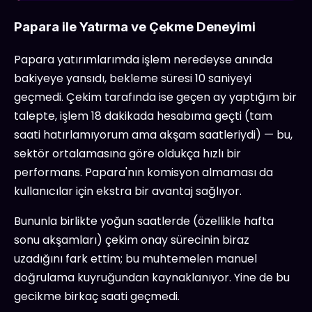
Papara ile Yatırma ve Çekme Deneyimi
Papara yatırımlarımda işlem neredeyse anında
bakiyeye yansıdı, bekleme süresi 10 saniyeyi
geçmedi. Çekim tarafında ise geçen ay yaptığım bir
talepte, işlem 18 dakikada hesabıma geçti (tam
saati hatırlamıyorum ama akşam saatleriydi) — bu,
sektör ortalamasına göre oldukça hızlı bir
performans. Papara'nın komisyon almaması da
kullanıcılar için ekstra bir avantaj sağlıyor.
Bununla birlikte yoğun saatlerde (özellikle hafta
sonu akşamları) çekim onay sürecinin biraz
uzadığını fark ettim; bu muhtemelen manuel
doğrulama kuyruğundan kaynaklanıyor. Yine de bu
gecikme birkaç saati geçmedi.