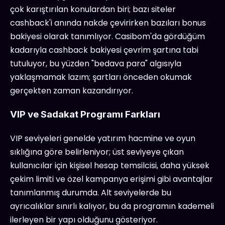
çok karıştırılan konulardan biri; bazı siteler
cashback'i anında nakde çevirirken bazıları bonus
bakiyesi olarak tanımlıyor. Casibom'da gördüğüm
kadarıyla cashback bakiyesi çevrim şartına tabi
tutuluyor, bu yüzden "bedava para" algısıyla
yaklaşmamak lazım; şartları önceden okumak
gerçekten zaman kazandırıyor.
VIP ve Sadakat Programı Farkları
VIP seviyeleri genelde yatırım hacmine ve oyun
sıklığına göre belirleniyor; üst seviyeye çıkan
kullanıcılar için kişisel hesap temsilcisi, daha yüksek
çekim limiti ve özel kampanya erişimi gibi avantajlar
tanımlanmış durumda. Alt seviyelerde bu
ayrıcalıklar sınırlı kalıyor, bu da programın kademeli
ilerleyen bir yapı olduğunu gösteriyor.