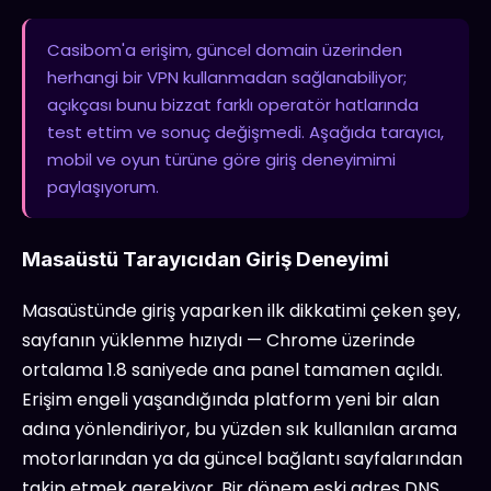
Casibom'a erişim, güncel domain üzerinden
herhangi bir VPN kullanmadan sağlanabiliyor;
açıkçası bunu bizzat farklı operatör hatlarında
test ettim ve sonuç değişmedi. Aşağıda tarayıcı,
mobil ve oyun türüne göre giriş deneyimimi
paylaşıyorum.
Masaüstü Tarayıcıdan Giriş Deneyimi
Masaüstünde giriş yaparken ilk dikkatimi çeken şey,
sayfanın yüklenme hızıydı — Chrome üzerinde
ortalama 1.8 saniyede ana panel tamamen açıldı.
Erişim engeli yaşandığında platform yeni bir alan
adına yönlendiriyor, bu yüzden sık kullanılan arama
motorlarından ya da güncel bağlantı sayfalarından
takip etmek gerekiyor. Bir dönem eski adres DNS