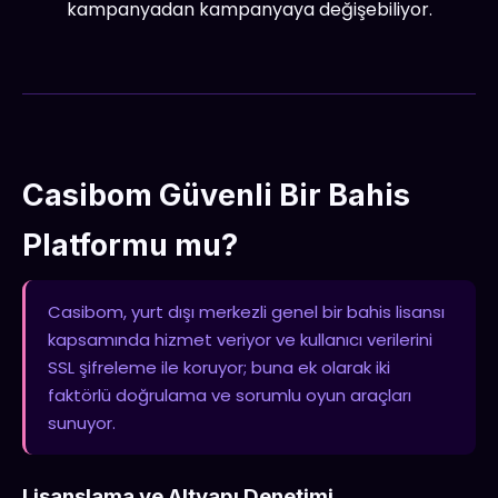
kampanyadan kampanyaya değişebiliyor.
Casibom Güvenli Bir Bahis
Platformu mu?
Casibom, yurt dışı merkezli genel bir bahis lisansı
kapsamında hizmet veriyor ve kullanıcı verilerini
SSL şifreleme ile koruyor; buna ek olarak iki
faktörlü doğrulama ve sorumlu oyun araçları
sunuyor.
Lisanslama ve Altyapı Denetimi