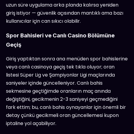
uzun süre uygulama arka planda kalırsa yeniden
giriş istiyor — güvenlik açısından mantıklı ama bazı
kullanıcılar için can sıkıcı olabilir.
Spor Bahisleri ve Canlı Casino Bölümüne
Geçiş
Giriş yaptıktan sonra ana menüden spor bahislerine
veya canlı casinoya geçiş tek tıkla oluyor; oran
listesi Süper Lig ve Şampiyonlar Ligi maçlarında
saniyeler içinde güncelleniyor. Canlı bahis
sekmesine geçtiğimde oranların maç anında
değiştiğini, gecikmenin 2-3 saniyeyi geçmediğini
fark ettim; bu, canlı bahis oynayanlar için önemli bir
detay çünkü gecikmeli oran güncellemesi kupon
iptaline yol açabiliyor.