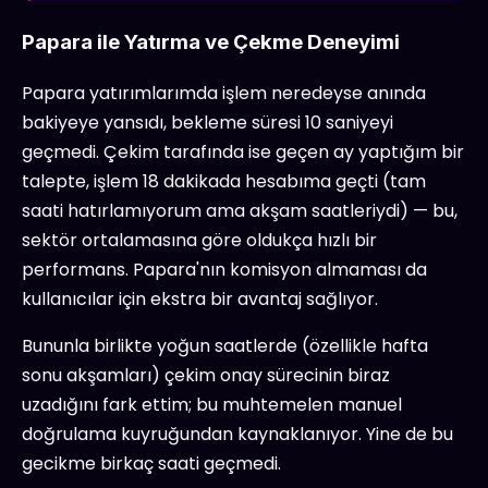
Papara ile Yatırma ve Çekme Deneyimi
Papara yatırımlarımda işlem neredeyse anında
bakiyeye yansıdı, bekleme süresi 10 saniyeyi
geçmedi. Çekim tarafında ise geçen ay yaptığım bir
talepte, işlem 18 dakikada hesabıma geçti (tam
saati hatırlamıyorum ama akşam saatleriydi) — bu,
sektör ortalamasına göre oldukça hızlı bir
performans. Papara'nın komisyon almaması da
kullanıcılar için ekstra bir avantaj sağlıyor.
Bununla birlikte yoğun saatlerde (özellikle hafta
sonu akşamları) çekim onay sürecinin biraz
uzadığını fark ettim; bu muhtemelen manuel
doğrulama kuyruğundan kaynaklanıyor. Yine de bu
gecikme birkaç saati geçmedi.