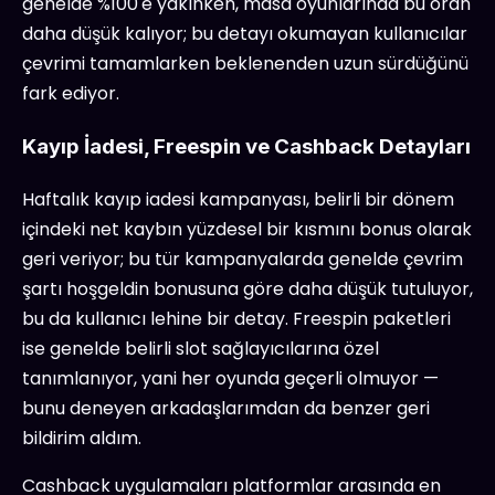
genelde %100'e yakınken, masa oyunlarında bu oran
daha düşük kalıyor; bu detayı okumayan kullanıcılar
çevrimi tamamlarken beklenenden uzun sürdüğünü
fark ediyor.
Kayıp İadesi, Freespin ve Cashback Detayları
Haftalık kayıp iadesi kampanyası, belirli bir dönem
içindeki net kaybın yüzdesel bir kısmını bonus olarak
geri veriyor; bu tür kampanyalarda genelde çevrim
şartı hoşgeldin bonusuna göre daha düşük tutuluyor,
bu da kullanıcı lehine bir detay. Freespin paketleri
ise genelde belirli slot sağlayıcılarına özel
tanımlanıyor, yani her oyunda geçerli olmuyor —
bunu deneyen arkadaşlarımdan da benzer geri
bildirim aldım.
Cashback uygulamaları platformlar arasında en