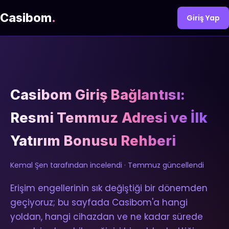
Casibom
.
Giriş Yap
Casibom Giriş Bağlantısı:
Resmi Temmuz Adresi ve İlk
Yatırım Bonusu Rehberi
Kemal Şen tarafından incelendi · Temmuz güncellendi
Erişim engellerinin sık değiştiği bir dönemden
geçiyoruz; bu sayfada Casibom'a hangi
yoldan, hangi cihazdan ve ne kadar sürede