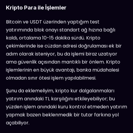
Kripto Para ile İşlemler
Bitcoin ve USDT üzerinden yaptığım test
yatırımında blok onayı standart ağ hızına bağlı
kaldı, ortalama 10-15 dakika sürdü. Kripto
çekimlerinde ise cüzdan adresi doğrulaması ek bir
adım olarak isteniyor, bu da işlemi biraz uzatıyor
ama güvenlik açısından mantıklı bir önlem. Kripto
işlemlerinin en büyük avantajı, banka müdahalesi
olmadan sınır ötesi işlem yapılabilmesi.
Şunu da eklemeliyim, kripto kur dalgalanmaları
yatırım anındaki TL karşılığını etkileyebiliyor; bu
yüzden işlem anındaki kuru kontrol etmeden yatırım
yapmak bazen beklenmedik bir tutar farkına yol
açabiliyor.