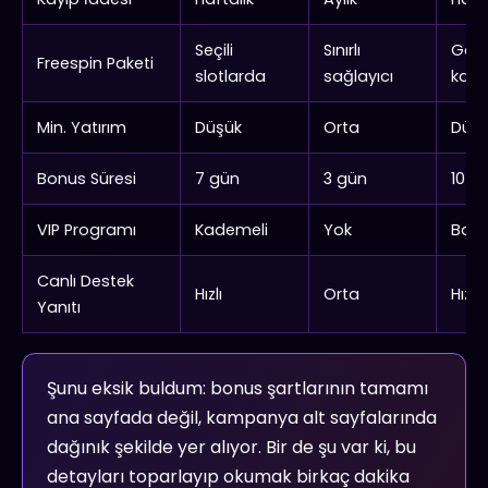
Seçili
Sınırlı
Geni
Freespin Paketi
slotlarda
sağlayıcı
kap
Min. Yatırım
Düşük
Orta
Düş
Bonus Süresi
7 gün
3 gün
10 g
VIP Programı
Kademeli
Yok
Basi
Canlı Destek
Hızlı
Orta
Hızlı
Yanıtı
Şunu eksik buldum: bonus şartlarının tamamı
ana sayfada değil, kampanya alt sayfalarında
dağınık şekilde yer alıyor. Bir de şu var ki, bu
detayları toparlayıp okumak birkaç dakika