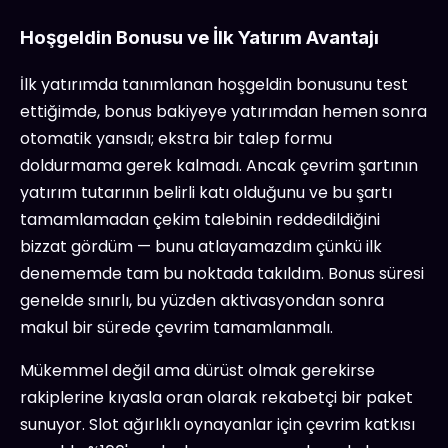
Hoşgeldin Bonusu ve İlk Yatırım Avantajı
İlk yatırımda tanımlanan hoşgeldin bonusunu test
ettiğimde, bonus bakiyeye yatırımdan hemen sonra
otomatik yansıdı; ekstra bir talep formu
doldurmama gerek kalmadı. Ancak çevrim şartının
yatırım tutarının belirli katı olduğunu ve bu şartı
tamamlamadan çekim talebinin reddedildiğini
bizzat gördüm — bunu atlayamazdım çünkü ilk
denememde tam bu noktada takıldım. Bonus süresi
genelde sınırlı, bu yüzden aktivasyondan sonra
makul bir sürede çevrim tamamlanmalı.
Mükemmel değil ama dürüst olmak gerekirse
rakiplerine kıyasla oran olarak rekabetçi bir paket
sunuyor. Slot ağırlıklı oynayanlar için çevrim katkısı