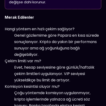
değişse dahi korunur.
Merak Edilenler
Hangi yöntem en hızlı çekim sağlıyor?
Genel gözlemime göre Papara en kısa sürede
sonuçlanıyor. Kripto da yakın bir performans
sunuyor ama ağ yoğunluğuna bağlı
değişebiliyor.
Çekim limiti var mı?
Evet, hesap seviyesine göre günlük/haftalık
çekim limitleri uygulanıyor. VIP seviyesi
yükseldikçe bu limit de artıyor.
Komisyon kesintisi oluyor mu?
Çoğu yöntemde komisyon uygulanmıyor,
kripto işlemlerinde yalnızca ağ ücreti söz
konusu. Banka tarafında ekstra kesinti