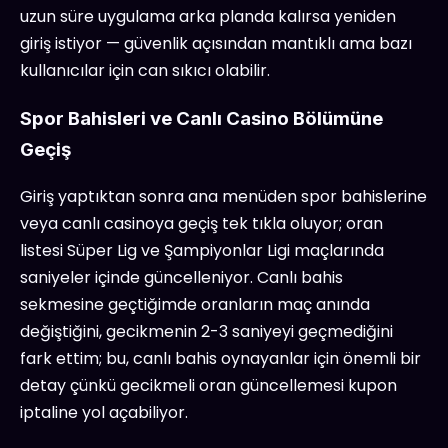
uzun süre uygulama arka planda kalırsa yeniden
giriş istiyor — güvenlik açısından mantıklı ama bazı
kullanıcılar için can sıkıcı olabilir.
Spor Bahisleri ve Canlı Casino Bölümüne
Geçiş
Giriş yaptıktan sonra ana menüden spor bahislerine
veya canlı casinoya geçiş tek tıkla oluyor; oran
listesi Süper Lig ve Şampiyonlar Ligi maçlarında
saniyeler içinde güncelleniyor. Canlı bahis
sekmesine geçtiğimde oranların maç anında
değiştiğini, gecikmenin 2-3 saniyeyi geçmediğini
fark ettim; bu, canlı bahis oynayanlar için önemli bir
detay çünkü gecikmeli oran güncellemesi kupon
iptaline yol açabiliyor.