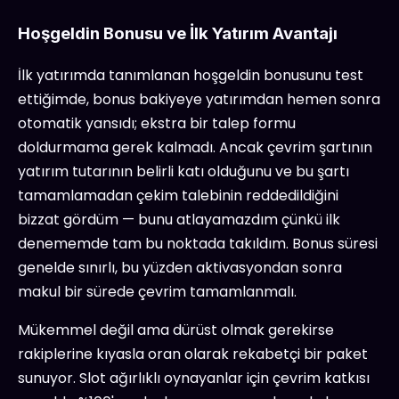
Hoşgeldin Bonusu ve İlk Yatırım Avantajı
İlk yatırımda tanımlanan hoşgeldin bonusunu test
ettiğimde, bonus bakiyeye yatırımdan hemen sonra
otomatik yansıdı; ekstra bir talep formu
doldurmama gerek kalmadı. Ancak çevrim şartının
yatırım tutarının belirli katı olduğunu ve bu şartı
tamamlamadan çekim talebinin reddedildiğini
bizzat gördüm — bunu atlayamazdım çünkü ilk
denememde tam bu noktada takıldım. Bonus süresi
genelde sınırlı, bu yüzden aktivasyondan sonra
makul bir sürede çevrim tamamlanmalı.
Mükemmel değil ama dürüst olmak gerekirse
rakiplerine kıyasla oran olarak rekabetçi bir paket
sunuyor. Slot ağırlıklı oynayanlar için çevrim katkısı