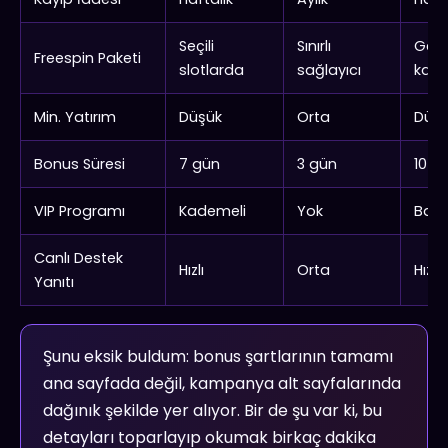
Seçili
Sınırlı
Geni
Freespin Paketi
slotlarda
sağlayıcı
kap
Min. Yatırım
Düşük
Orta
Düş
Bonus Süresi
7 gün
3 gün
10 g
VIP Programı
Kademeli
Yok
Basi
Canlı Destek
Hızlı
Orta
Hızlı
Yanıtı
Şunu eksik buldum: bonus şartlarının tamamı
ana sayfada değil, kampanya alt sayfalarında
dağınık şekilde yer alıyor. Bir de şu var ki, bu
detayları toparlayıp okumak birkaç dakika