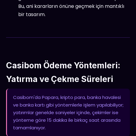
Bu, ani kararların önüne geçmek için mantıklı
bir tasarım.
Casibom Ödeme Yöntemleri:
Yatırma ve Çekme Süreleri
Casibom'da Papara, kripto para, banka havalesi
ve banka kartı gibi yöntemlerle işlem yapılabiliyor;
yatırımlar genelde saniyeler içinde, çekimler ise
yönteme göre 15 dakika ile birkaç saat arasında
tamamlanıyor.