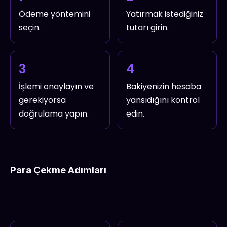
Ödeme yöntemini
Yatırmak istediğiniz
seçin.
tutarı girin.
3
4
İşlemi onaylayın ve
Bakiyenizin hesaba
gerekiyorsa
yansıdığını kontrol
doğrulama yapın.
edin.
Para Çekme Adımları