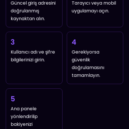
Güncel giriş adresini
Tarayıcı veya mobil
doğrulanmış
uygulamayı açın.
kaynaktan alın.
3
4
Kullanıcı adı ve şifre
Gerekiyorsa
bilgilerinizi girin.
güvenlik
doğrulamasını
tamamlayın.
5
Ana panele
yönlendirilip
bakiyenizi