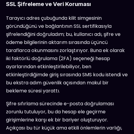
SSL Şifreleme ve Veri Koruması
Tarayıcı adres çubuğunda kilit simgesinin
göründüğünü ve bağlantının SSL sertifikasıyla
şifrelendiğini doğruladım; bu, kullanıcı adı, şifre ve
ödeme bilgilerinin aktarım sırasında üçüncü
taraflarca okunmasını zorlaştırıyor. Buna ek olarak
iki faktörlü doğrulama (2FA) seçeneği hesap
ayarlarından etkinleştirilebiliyor, ben
etkinleştirdiğimde giriş sırasında SMS kodu istendi ve
bu ekstra adım güvenlik açısından makul bir
bekleme süresi yarattı.
Şifre sıfırlama sürecinde e-posta doğrulaması
zorunlu tutuluyor, bu da hesap ele geçirme
girişimlerine karşı ek bir bariyer oluşturuyor.
Açıkçası bu tür küçük ama etkili önlemlerin varlığı,