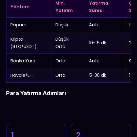
Min.
Yatırma
Çe
Yöntem
Yatırım
Süresi
Sür
Papara
Düşük
Anlık
15-
Kripto
Düşük-
10-15 dk
20-
(BTC/USDT)
Orta
Banka Kartı
Orta
Anlık
Sun
Havale/EFT
Orta
5-30 dk
1-3
Para Yatırma Adımları
1
2