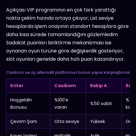
Açıkçası VIP programının en çok fark yarattığı
nokta çekim hızında ortaya çıkıyor; üst seviye
hesaplarda işlem onayının standart hesaplara göre
daha kısa sürede tamamlandığını gözlemledim.
Sadakat puanları biriktirme mekanizması ise
oynanan oyun türüne göre değişkenlik gösteriyor,
slot oyunları genelde daha hızlı puan kazandırıyor.
Casibom ve üç alternatif platformun bonus yapısı karşılaştırması
Kriter
Casibom
Rakip A
Raki
Hoşgeldin
%100'e
%75
%50 sabit
Bonusu
varan
kade
Çevrim Şartı
Orta seviye
Yüksek
Orta
Kayıp İadesi
Haftalık
Aylık
Hafta