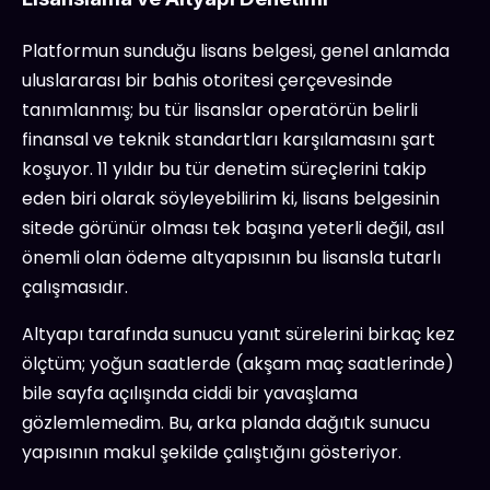
Platformun sunduğu lisans belgesi, genel anlamda
uluslararası bir bahis otoritesi çerçevesinde
tanımlanmış; bu tür lisanslar operatörün belirli
finansal ve teknik standartları karşılamasını şart
koşuyor. 11 yıldır bu tür denetim süreçlerini takip
eden biri olarak söyleyebilirim ki, lisans belgesinin
sitede görünür olması tek başına yeterli değil, asıl
önemli olan ödeme altyapısının bu lisansla tutarlı
çalışmasıdır.
Altyapı tarafında sunucu yanıt sürelerini birkaç kez
ölçtüm; yoğun saatlerde (akşam maç saatlerinde)
bile sayfa açılışında ciddi bir yavaşlama
gözlemlemedim. Bu, arka planda dağıtık sunucu
yapısının makul şekilde çalıştığını gösteriyor.