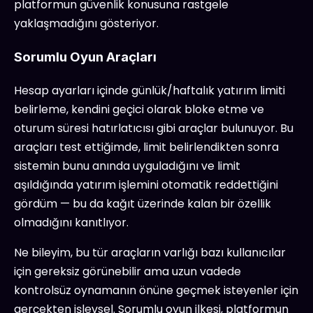
platformun güvenlik konusuna rastgele
yaklaşmadığını gösteriyor.
Sorumlu Oyun Araçları
Hesap ayarları içinde günlük/haftalık yatırım limiti
belirleme, kendini geçici olarak bloke etme ve
oturum süresi hatırlatıcısı gibi araçlar bulunuyor. Bu
araçları test ettiğimde, limit belirlendikten sonra
sistemin bunu anında uyguladığını ve limit
aşıldığında yatırım işlemini otomatik reddettiğini
gördüm — bu da kağıt üzerinde kalan bir özellik
olmadığını kanıtlıyor.
Ne bileyim, bu tür araçların varlığı bazı kullanıcılar
için gereksiz görünebilir ama uzun vadede
kontrolsüz oynamanın önüne geçmek isteyenler için
gerçekten işlevsel. Sorumlu oyun ilkesi, platformun