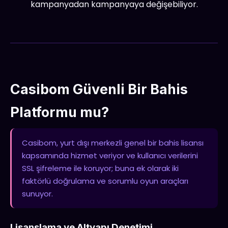
kampanyadan kampanyaya değişebiliyor.
Casibom Güvenli Bir Bahis
Platformu mu?
Casibom, yurt dışı merkezli genel bir bahis lisansı
kapsamında hizmet veriyor ve kullanıcı verilerini
SSL şifreleme ile koruyor; buna ek olarak iki
faktörlü doğrulama ve sorumlu oyun araçları
sunuyor.
Lisanslama ve Altyapı Denetimi