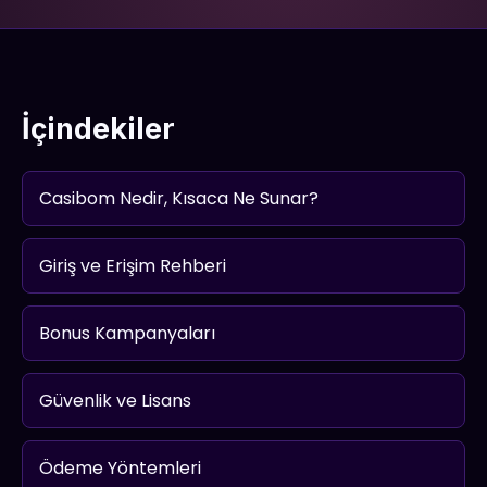
İçindekiler
Casibom Nedir, Kısaca Ne Sunar?
Giriş ve Erişim Rehberi
Bonus Kampanyaları
Güvenlik ve Lisans
Ödeme Yöntemleri