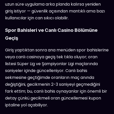
uzun süre uygulama arka planda kalırsa yeniden
giriş istiyor — güvenlik açısından mantıklı ama bazı
kullanıcılar için can sıkıcı olabilir.
Spor Bahisleri ve Canlı Casino Bölümüne
Geçiş
Giriş yaptıktan sonra ana menüden spor bahislerine
veya canlı casinoya geçiş tek tıkla oluyor; oran
listesi Süper Lig ve Şampiyonlar Ligi maçlarında
saniyeler içinde güncelleniyor. Canlı bahis
sekmesine geçtiğimde oranların maç anında
değiştiğini, gecikmenin 2-3 saniyeyi geçmediğini
fark ettim; bu, canlı bahis oynayanlar için önemli bir
detay çünkü gecikmeli oran güncellemesi kupon
iptaline yol açabiliyor.