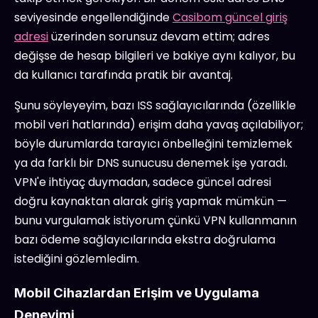
seviyesinde engellendiğinde
Casibom güncel giriş
adresi
üzerinden sorunsuz devam ettim; adres
değişse de hesap bilgileri ve bakiye aynı kalıyor, bu
da kullanıcı tarafında pratik bir avantaj.
Şunu söyleyeyim, bazı ISS sağlayıcılarında (özellikle
mobil veri hatlarında) erişim daha yavaş açılabiliyor;
böyle durumlarda tarayıcı önbelleğini temizlemek
ya da farklı bir DNS sunucusu denemek işe yaradı.
VPN'e ihtiyaç duymadan, sadece güncel adresi
doğru kaynaktan alarak giriş yapmak mümkün —
bunu vurgulamak istiyorum çünkü VPN kullanmanın
bazı ödeme sağlayıcılarında ekstra doğrulama
istediğini gözlemledim.
Mobil Cihazlardan Erişim ve Uygulama
Deneyimi