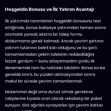
Hoşgeldin Bonusu ve İlk Yatırım Avantajı
İlk yatırımda tanımlanan hoşgeldin bonusunu test
ettiğimde, bonus bakiyeye yatırımdan hemen sonra
otomatik yansıdı; ekstra bir talep formu
doldurmama gerek kalmadı. Ancak çevrim şartının
yatırım tutarının belirli katı olduğunu ve bu şartı
tamamlamadan çekim talebinin reddedildiğini
bizzat gördüm — bunu atlayamazdım çünkü ilk
denememde tam bu noktada takıldım. Bonus süresi
genelde sınırlı, bu yüzden aktivasyondan sonra
makul bir sürede çevrim tamamlanmalı.
Mükemmel değil ama dürüst olmak gerekirse
rakiplerine kıyasla oran olarak rekabetçi bir paket
sunuyor. Slot ağırlıklı oynayanlar için çevrim katkısı