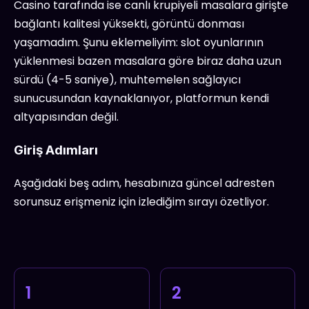
Casino tarafında ise canlı krupiyeli masalara girişte
bağlantı kalitesi yüksekti, görüntü donması
yaşamadım. Şunu eklemeliyim: slot oyunlarının
yüklenmesi bazen masalara göre biraz daha uzun
sürdü (4-5 saniye), muhtemelen sağlayıcı
sunucusundan kaynaklanıyor, platformun kendi
altyapısından değil.
Giriş Adımları
Aşağıdaki beş adım, hesabınıza güncel adresten
sorunsuz erişmeniz için izlediğim sırayı özetliyor.
1
2