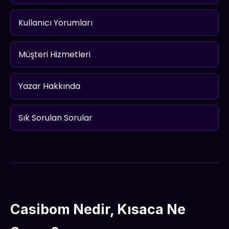
Kullanıcı Yorumları
Müşteri Hizmetleri
Yazar Hakkında
Sık Sorulan Sorular
Casibom Nedir, Kısaca Ne