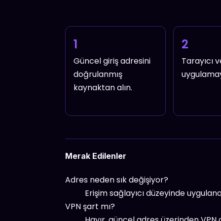
1
2
Güncel giriş adresini
Tarayıcı 
doğrulanmış
uygulamay
kaynaktan alın.
Merak Edilenler
Adres neden sık değişiyor?
Erişim sağlayıcı düzeyinde uygulana
VPN şart mı?
Hayır, güncel adres üzerinden VPN ol