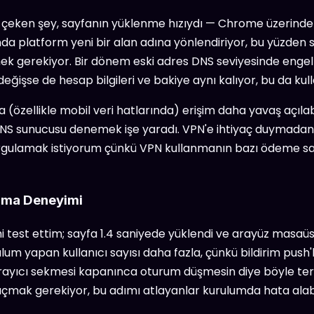
i çeken şey, sayfanın yüklenme hızıydı — Chrome üzerinde
da platform yeni bir alan adına yönlendiriyor, bu yüzden 
ek gerekiyor. Bir dönem eski adres DNS seviyesinde enge
işse de hesap bilgileri ve bakiye aynı kalıyor, bu da kulla
a (özellikle mobil veri hatlarında) erişim daha yavaş açıla
 DNS sunucusu denemek işe yaradı. VPN'e ihtiyaç duymada
gulamak istiyorum çünkü VPN kullanmanın bazı ödeme sa
lama Deneyimi
i test ettim; sayfa 1.4 saniyede yüklendi ve arayüz masaü
lum yapan kullanıcı sayısı daha fazla, çünkü bildirim push
 tarayıcı sekmesi kapanınca oturum düşmesin diye böyle ter
 açmak gerekiyor, bu adımı atlayanlar kurulumda hata alabi