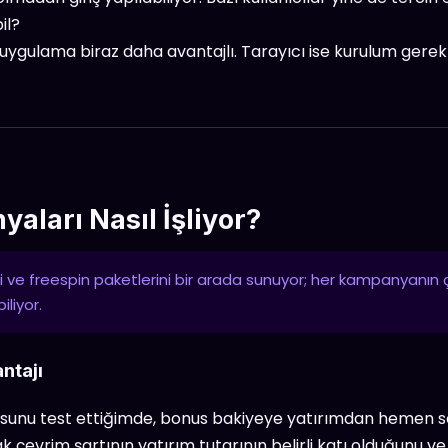
il?
in uygulama biraz daha avantajlı. Tarayıcı ise kurulum gerekti
ları Nasıl İşliyor?
ve freespin paketlerini bir arada sunuyor; her kampanyanın ç
liyor.
ntajı
sunu test ettiğimde, bonus bakiyeye yatırımdan hemen so
çevrim şartının yatırım tutarının belirli katı olduğunu