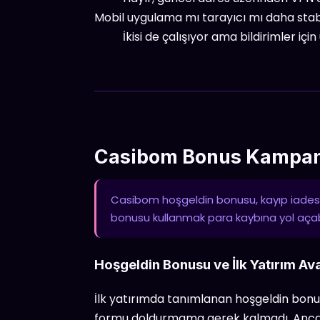
Mobil uygulama mı tarayıcı mı daha stab
İkisi de çalışıyor ama bildirimler iç
Casibom Bonus Kampanya
Casibom hoşgeldin bonusu, kayıp iadesi 
bonusu kullanmak para kaybına yol açabi
Hoşgeldin Bonusu ve İlk Yatırım Ava
İlk yatırımda tanımlanan hoşgeldin bonu
formu doldurmama gerek kalmadı. Ancak 