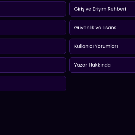
Giriş ve Erişim Rehberi
Güvenlik ve Lisans
Kullanıcı Yorumları
Yazar Hakkında