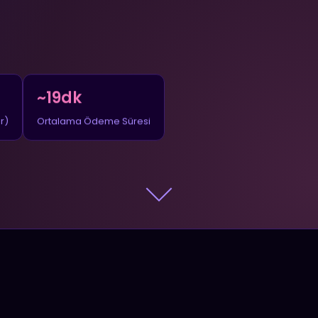
~19dk
Ortalama Ödeme Süresi
r)