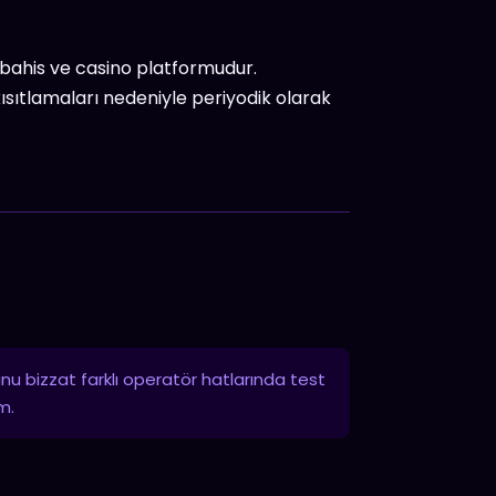
r bahis ve casino platformudur.
kısıtlamaları nedeniyle periyodik olarak
u bizzat farklı operatör hatlarında test
m.