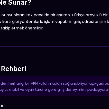
Ne Sunar?
slot oyunlarını tek panelde birleştiren, Türkçe arayüzlü bi
kartı gibi yöntemlerle işlem yapabilir; giriş adresi erişim 
 takip etmek önemlidir.
 Rehberi
en herhangi bir VPN kullanmadan sağlanabiliyor; açıkçası bun
yıcı, mobil ve oyun türüne göre giriş deneyimimi paylaşıyoru
mi