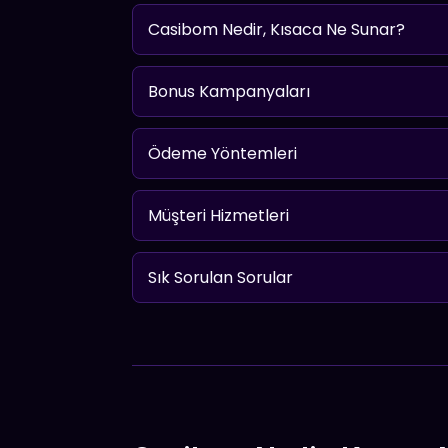
Casibom Nedir, Kısaca Ne Sunar?
Bonus Kampanyaları
Ödeme Yöntemleri
Müşteri Hizmetleri
Sık Sorulan Sorular