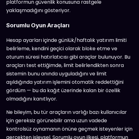
platformun güvenlik konusuna rastgele
yaklaşmadığını gösteriyor.
Sorumlu Oyun Araçları
Hesap ayarları içinde günlük/haftalık yatırım limiti
belirleme, kendini geçici olarak bloke etme ve
oturum süresi hatırlatıcısı gibi araçlar bulunuyor. Bu
araçları test ettiğimde, limit belirlendikten sonra
sistemin bunu anında uyguladığını ve limit
aşıldığında yatırım işlemini otomatik reddettiğini
gördüm — bu da kağıt üzerinde kalan bir özellik
olmadığını kanıtlıyor.
Ne bileyim, bu tür araçların varlığı bazı kullanıcılar
için gereksiz görünebilir ama uzun vadede
kontrolsüz oynamanın önüne geçmek isteyenler için
gerçekten işlevsel. Sorumlu oyun ilkesi, platformun