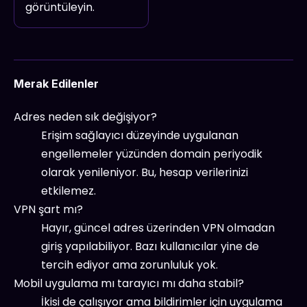
görüntüleyin.
Merak Edilenler
Adres neden sık değişiyor?
Erişim sağlayıcı düzeyinde uygulanan
engellemeler yüzünden domain periyodik
olarak yenileniyor. Bu, hesap verilerinizi
etkilemez.
VPN şart mı?
Hayır, güncel adres üzerinden VPN olmadan
giriş yapılabiliyor. Bazı kullanıcılar yine de
tercih ediyor ama zorunluluk yok.
Mobil uygulama mı tarayıcı mı daha stabil?
İkisi de çalışıyor ama bildirimler için uygulama