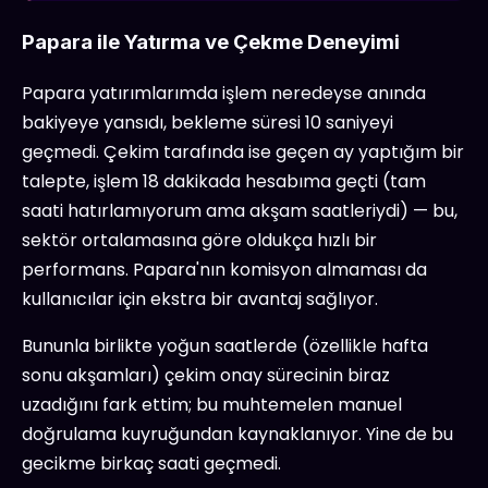
Papara ile Yatırma ve Çekme Deneyimi
Papara yatırımlarımda işlem neredeyse anında
bakiyeye yansıdı, bekleme süresi 10 saniyeyi
geçmedi. Çekim tarafında ise geçen ay yaptığım bir
talepte, işlem 18 dakikada hesabıma geçti (tam
saati hatırlamıyorum ama akşam saatleriydi) — bu,
sektör ortalamasına göre oldukça hızlı bir
performans. Papara'nın komisyon almaması da
kullanıcılar için ekstra bir avantaj sağlıyor.
Bununla birlikte yoğun saatlerde (özellikle hafta
sonu akşamları) çekim onay sürecinin biraz
uzadığını fark ettim; bu muhtemelen manuel
doğrulama kuyruğundan kaynaklanıyor. Yine de bu
gecikme birkaç saati geçmedi.