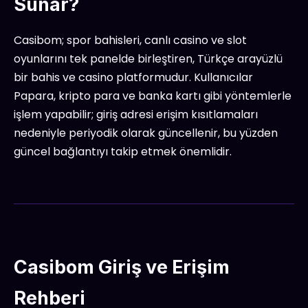
Sunar?
Casibom; spor bahisleri, canlı casino ve slot
oyunlarını tek panelde birleştiren, Türkçe arayüzlü
bir bahis ve casino platformudur. Kullanıcılar
Papara, kripto para ve banka kartı gibi yöntemlerle
işlem yapabilir; giriş adresi erişim kısıtlamaları
nedeniyle periyodik olarak güncellenir, bu yüzden
güncel bağlantıyı takip etmek önemlidir.
Casibom Giriş ve Erişim
Rehberi