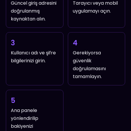
Güncel giriş adresini
Tarayıcı veya mobil
doğrulanmış
uygulamayı açın.
kaynaktan alın.
3
4
Kullanıcı adı ve şifre
Gerekiyorsa
bilgilerinizi girin.
güvenlik
doğrulamasını
tamamlayın.
5
Ana panele
yönlendirilip
bakiyenizi