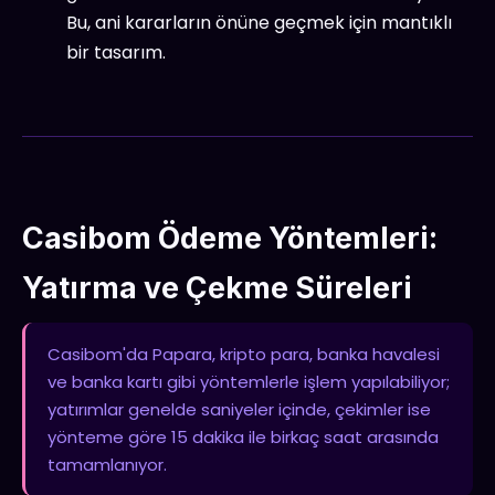
Bu, ani kararların önüne geçmek için mantıklı
bir tasarım.
Casibom Ödeme Yöntemleri:
Yatırma ve Çekme Süreleri
Casibom'da Papara, kripto para, banka havalesi
ve banka kartı gibi yöntemlerle işlem yapılabiliyor;
yatırımlar genelde saniyeler içinde, çekimler ise
yönteme göre 15 dakika ile birkaç saat arasında
tamamlanıyor.