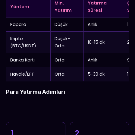
Min.
Yatırma
Çe
Yöntem
Yatırım
Süresi
Sür
Papara
Düşük
Anlık
15-
Kripto
Düşük-
10-15 dk
20-
(BTC/USDT)
Orta
Banka Kartı
Orta
Anlık
Sun
Havale/EFT
Orta
5-30 dk
1-3
Para Yatırma Adımları
1
2