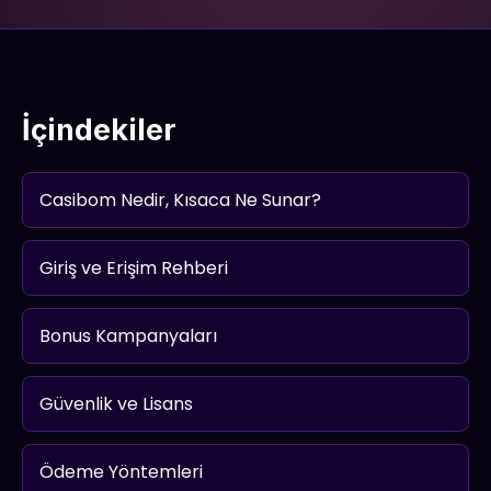
İçindekiler
Casibom Nedir, Kısaca Ne Sunar?
Giriş ve Erişim Rehberi
Bonus Kampanyaları
Güvenlik ve Lisans
Ödeme Yöntemleri