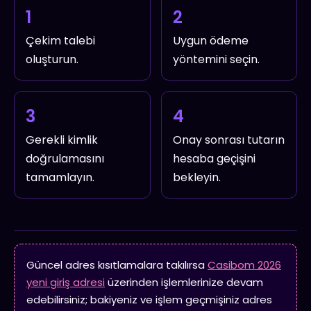
1
2
Çekim talebi
Uygun ödeme
oluşturun.
yöntemini seçin.
3
4
Gerekli kimlik
Onay sonrası tutarın
doğrulamasını
hesaba geçişini
tamamlayın.
bekleyin.
Güncel adres kısıtlamalara takılırsa
Casibom 2026
yeni giriş adresi
üzerinden işlemlerinize devam
edebilirsiniz; bakiyeniz ve işlem geçmişiniz adres