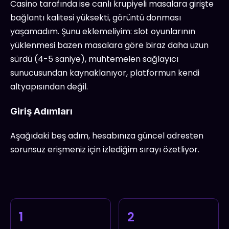
Casino tarafında ise canlı krupiyeli masalara girişte
bağlantı kalitesi yüksekti, görüntü donması
yaşamadım. Şunu eklemeliyim: slot oyunlarının
yüklenmesi bazen masalara göre biraz daha uzun
sürdü (4-5 saniye), muhtemelen sağlayıcı
sunucusundan kaynaklanıyor, platformun kendi
altyapısından değil.
Giriş Adımları
Aşağıdaki beş adım, hesabınıza güncel adresten
sorunsuz erişmeniz için izlediğim sırayı özetliyor.
1
2