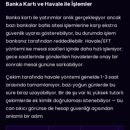
Banka Kartı ve Havale ile İşlemler
Banka kartı ile yatırımlar anlık gerçekleşiyor ancak
bazı bankalar bahis sitesi işlemlerine karşı ekstra
güvenlik uyarısı gösterebiliyor, bu durumda işlem
bankanız tarafından reddedilebilir. Havale/EFT
yöntemi ise mesai saatleri içinde daha hızlı işleniyor;
gece saatlerinde gönderilen havalelerde onay bir
sonraki mesai gününe sarkabiliyor.
Çekim tarafında havale yöntemi genelde 1-3 saat
arasında tamamlanıyor, bazı yoğun günlerde bu
süre biraz uzayabiliyor. Bir de şu var ki, yüksek tutarlı
çekimlerde ek kimlik doğrulaması istenebiliyor — bu
can sıkıcı görünse de hesap güvenliği açısından
anlamlı bir adım.