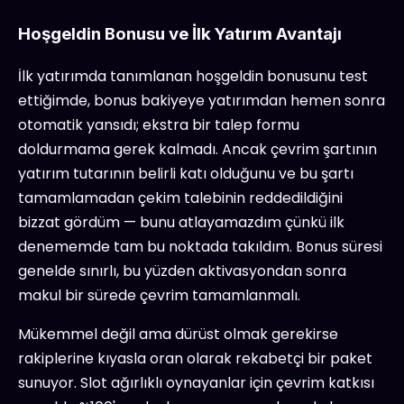
Hoşgeldin Bonusu ve İlk Yatırım Avantajı
İlk yatırımda tanımlanan hoşgeldin bonusunu test
ettiğimde, bonus bakiyeye yatırımdan hemen sonra
otomatik yansıdı; ekstra bir talep formu
doldurmama gerek kalmadı. Ancak çevrim şartının
yatırım tutarının belirli katı olduğunu ve bu şartı
tamamlamadan çekim talebinin reddedildiğini
bizzat gördüm — bunu atlayamazdım çünkü ilk
denememde tam bu noktada takıldım. Bonus süresi
genelde sınırlı, bu yüzden aktivasyondan sonra
makul bir sürede çevrim tamamlanmalı.
Mükemmel değil ama dürüst olmak gerekirse
rakiplerine kıyasla oran olarak rekabetçi bir paket
sunuyor. Slot ağırlıklı oynayanlar için çevrim katkısı