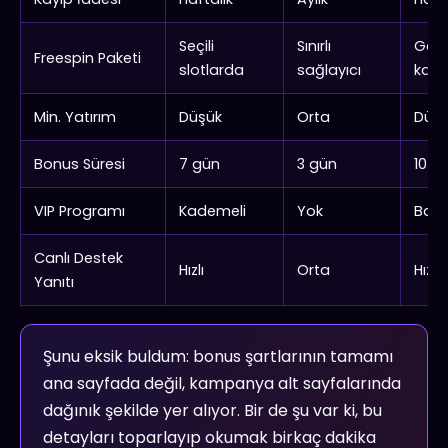
Seçili
Sınırlı
Geni
Freespin Paketi
slotlarda
sağlayıcı
kap
Min. Yatırım
Düşük
Orta
Düş
Bonus Süresi
7 gün
3 gün
10 g
VIP Programı
Kademeli
Yok
Basi
Canlı Destek
Hızlı
Orta
Hızlı
Yanıtı
Şunu eksik buldum: bonus şartlarının tamamı
ana sayfada değil, kampanya alt sayfalarında
dağınık şekilde yer alıyor. Bir de şu var ki, bu
detayları toparlayıp okumak birkaç dakika