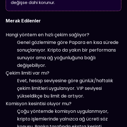
değişse dahi korunur.
Merak Edilenler
Hangi yöntem en hızlı çekim sağlıyor?
Genel gözlemime göre Papara en kısa sürede
sonuçlanıyor. Kripto da yakın bir performans
sunuyor ama ağ yoğunluğuna bağlı
değişebiliyor.
Çekim limiti var mı?
Evet, hesap seviyesine göre günlük/haftalık
çekim limitleri uygulanıyor. VIP seviyesi
yükseldikçe bu limit de artıyor.
Komisyon kesintisi oluyor mu?
Çoğu yöntemde komisyon uygulanmıyor,
kripto işlemlerinde yalnızca ağ ücreti söz
konusu. Banka tarafında ekstra kesinti