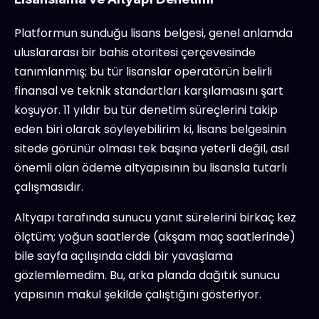
Platformun sunduğu lisans belgesi, genel anlamda
uluslararası bir bahis otoritesi çerçevesinde
tanımlanmış; bu tür lisanslar operatörün belirli
finansal ve teknik standartları karşılamasını şart
koşuyor. 11 yıldır bu tür denetim süreçlerini takip
eden biri olarak söyleyebilirim ki, lisans belgesinin
sitede görünür olması tek başına yeterli değil, asıl
önemli olan ödeme altyapısının bu lisansla tutarlı
çalışmasıdır.
Altyapı tarafında sunucu yanıt sürelerini birkaç kez
ölçtüm; yoğun saatlerde (akşam maç saatlerinde)
bile sayfa açılışında ciddi bir yavaşlama
gözlemlemedim. Bu, arka planda dağıtık sunucu
yapısının makul şekilde çalıştığını gösteriyor.