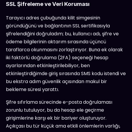
SSL Şifreleme ve Veri Koruması
Tarayıcı adres çubuğunda kilit simgesinin
göründüğünü ve bağlantının SSL sertifikasıyla
şifrelendiğini doğruladım; bu, kullanıcı adı, şifre ve
ödeme bilgilerinin aktarım sırasında üçüncü
taraflarca okunmasını zorlaştırıyor. Buna ek olarak
iki faktörlü doğrulama (2FA) seçeneği hesap
ayarlarından etkinleştirilebiliyor, ben
etkinleştirdiğimde giriş sırasında SMS kodu istendi ve
bu ekstra adım güvenlik açısından makul bir
bekleme süresi yarattı.
Şifre sıfırlama sürecinde e-posta doğrulaması
zorunlu tutuluyor, bu da hesap ele geçirme
girişimlerine karşı ek bir bariyer oluşturuyor.
Açıkçası bu tür küçük ama etkili önlemlerin varlığı,