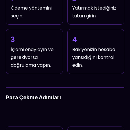
Ödeme yöntemini
Yatırmak istediğiniz
seçin.
tutarı girin.
3
4
İşlemi onaylayın ve
Bakiyenizin hesaba
gerekiyorsa
yansıdığını kontrol
doğrulama yapın.
edin.
Para Çekme Adımları