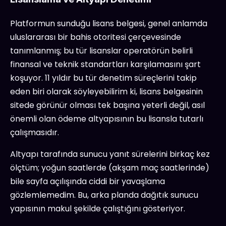
Platformun sunduğu lisans belgesi, genel anlamda
uluslararası bir bahis otoritesi çerçevesinde
tanımlanmış; bu tür lisanslar operatörün belirli
finansal ve teknik standartları karşılamasını şart
koşuyor. 11 yıldır bu tür denetim süreçlerini takip
eden biri olarak söyleyebilirim ki, lisans belgesinin
sitede görünür olması tek başına yeterli değil, asıl
önemli olan ödeme altyapısının bu lisansla tutarlı
çalışmasıdır.
Altyapı tarafında sunucu yanıt sürelerini birkaç kez
ölçtüm; yoğun saatlerde (akşam maç saatlerinde)
bile sayfa açılışında ciddi bir yavaşlama
gözlemlemedim. Bu, arka planda dağıtık sunucu
yapısının makul şekilde çalıştığını gösteriyor.