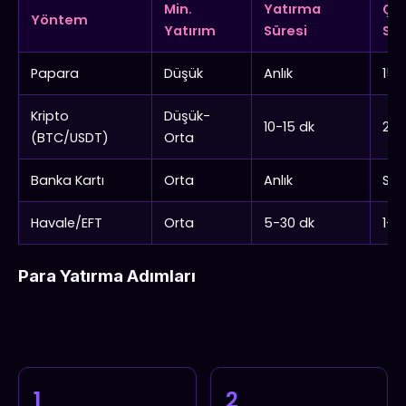
Min.
Yatırma
Çe
Yöntem
Yatırım
Süresi
Sür
Papara
Düşük
Anlık
15-
Kripto
Düşük-
10-15 dk
20-
(BTC/USDT)
Orta
Banka Kartı
Orta
Anlık
Sun
Havale/EFT
Orta
5-30 dk
1-3
Para Yatırma Adımları
1
2