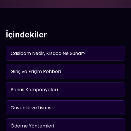
İçindekiler
Casibom Nedir, Kısaca Ne Sunar?
Giriş ve Erişim Rehberi
Bonus Kampanyaları
Güvenlik ve Lisans
Ödeme Yöntemleri