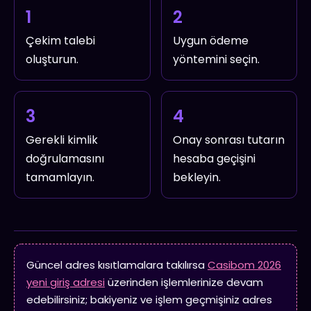
1
2
Çekim talebi
Uygun ödeme
oluşturun.
yöntemini seçin.
3
4
Gerekli kimlik
Onay sonrası tutarın
doğrulamasını
hesaba geçişini
tamamlayın.
bekleyin.
Güncel adres kısıtlamalara takılırsa
Casibom 2026
yeni giriş adresi
üzerinden işlemlerinize devam
edebilirsiniz; bakiyeniz ve işlem geçmişiniz adres