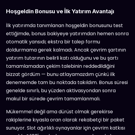
Hoşgeldin Bonusu ve İlk Yatırım Avantajı
İlk yatırımda tanımlanan hoşgeldin bonusunu test
ettiğimde, bonus bakiyeye yatırımdan hemen sonra
otomatik yansıdı; ekstra bir talep formu
doldurmama gerek kalmadı. Ancak çevrim şartının
yatırım tutarının belirli katı olduğunu ve bu şartı
tamamlamadan çekim talebinin reddedildiğini
bizzat gördüm — bunu atlayamazdım çünkü ilk
denememde tam bu noktada takıldım. Bonus süresi
genelde sınırlı, bu yüzden aktivasyondan sonra
makul bir sürede çevrim tamamlanmalı.
Mükemmel değil ama dürüst olmak gerekirse
rakiplerine kıyasla oran olarak rekabetçi bir paket
sunuyor. Slot ağırlıklı oynayanlar için çevrim katkısı