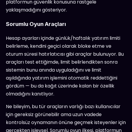
platformun güvenlik konusuna rastgele
yaklaşmadığını gösteriyor.
Sorumlu Oyun Araçları
Hesap ayarları içinde günlük/haftalık yatırım limiti
belirleme, kendini geçici olarak bloke etme ve
oturum süresi hatırlatıcısı gibi araçlar bulunuyor. Bu
araçları test ettiğimde, limit belirlendikten sonra
sistemin bunu anında uyguladığını ve limit
aşıldığında yatırım işlemini otomatik reddettiğini
gördüm — bu da kağıt üzerinde kalan bir özellik
olmadığını kanıtlıyor.
Ne bileyim, bu tür araçların varlığı bazı kullanıcılar
için gereksiz görünebilir ama uzun vadede
kontrolsüz oynamanın önüne geçmek isteyenler için
gerçekten işlevsel. Sorumlu oyun ilkesi, platformun