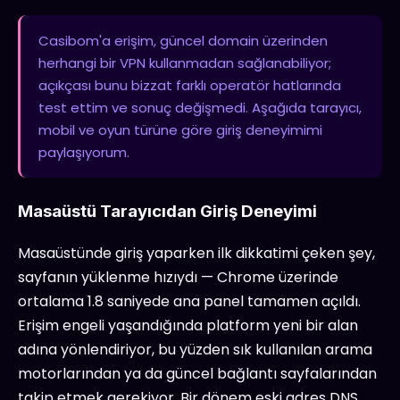
Casibom'a erişim, güncel domain üzerinden
herhangi bir VPN kullanmadan sağlanabiliyor;
açıkçası bunu bizzat farklı operatör hatlarında
test ettim ve sonuç değişmedi. Aşağıda tarayıcı,
mobil ve oyun türüne göre giriş deneyimimi
paylaşıyorum.
Masaüstü Tarayıcıdan Giriş Deneyimi
Masaüstünde giriş yaparken ilk dikkatimi çeken şey,
sayfanın yüklenme hızıydı — Chrome üzerinde
ortalama 1.8 saniyede ana panel tamamen açıldı.
Erişim engeli yaşandığında platform yeni bir alan
adına yönlendiriyor, bu yüzden sık kullanılan arama
motorlarından ya da güncel bağlantı sayfalarından
takip etmek gerekiyor. Bir dönem eski adres DNS