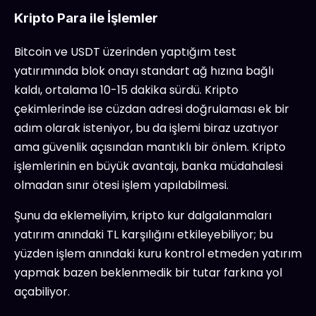
Kripto Para ile İşlemler
Bitcoin ve USDT üzerinden yaptığım test
yatırımında blok onayı standart ağ hızına bağlı
kaldı, ortalama 10-15 dakika sürdü. Kripto
çekimlerinde ise cüzdan adresi doğrulaması ek bir
adım olarak isteniyor, bu da işlemi biraz uzatıyor
ama güvenlik açısından mantıklı bir önlem. Kripto
işlemlerinin en büyük avantajı, banka müdahalesi
olmadan sınır ötesi işlem yapılabilmesi.
Şunu da eklemeliyim, kripto kur dalgalanmaları
yatırım anındaki TL karşılığını etkileyebiliyor; bu
yüzden işlem anındaki kuru kontrol etmeden yatırım
yapmak bazen beklenmedik bir tutar farkına yol
açabiliyor.