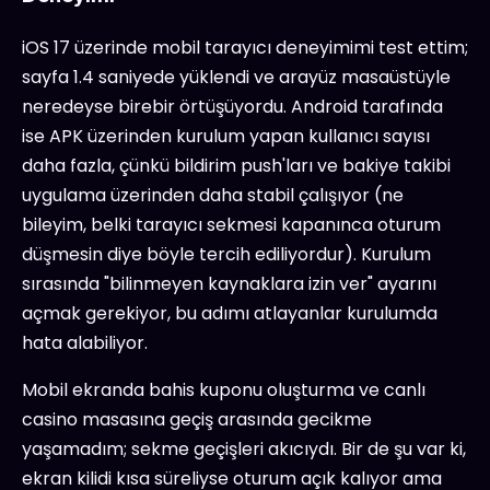
iOS 17 üzerinde mobil tarayıcı deneyimimi test ettim;
sayfa 1.4 saniyede yüklendi ve arayüz masaüstüyle
neredeyse birebir örtüşüyordu. Android tarafında
ise APK üzerinden kurulum yapan kullanıcı sayısı
daha fazla, çünkü bildirim push'ları ve bakiye takibi
uygulama üzerinden daha stabil çalışıyor (ne
bileyim, belki tarayıcı sekmesi kapanınca oturum
düşmesin diye böyle tercih ediliyordur). Kurulum
sırasında "bilinmeyen kaynaklara izin ver" ayarını
açmak gerekiyor, bu adımı atlayanlar kurulumda
hata alabiliyor.
Mobil ekranda bahis kuponu oluşturma ve canlı
casino masasına geçiş arasında gecikme
yaşamadım; sekme geçişleri akıcıydı. Bir de şu var ki,
ekran kilidi kısa süreliyse oturum açık kalıyor ama