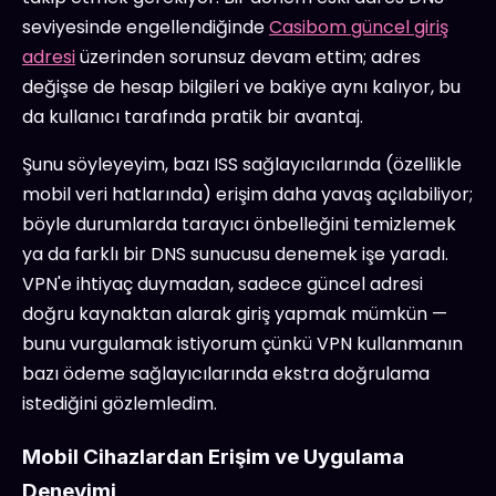
seviyesinde engellendiğinde
Casibom güncel giriş
adresi
üzerinden sorunsuz devam ettim; adres
değişse de hesap bilgileri ve bakiye aynı kalıyor, bu
da kullanıcı tarafında pratik bir avantaj.
Şunu söyleyeyim, bazı ISS sağlayıcılarında (özellikle
mobil veri hatlarında) erişim daha yavaş açılabiliyor;
böyle durumlarda tarayıcı önbelleğini temizlemek
ya da farklı bir DNS sunucusu denemek işe yaradı.
VPN'e ihtiyaç duymadan, sadece güncel adresi
doğru kaynaktan alarak giriş yapmak mümkün —
bunu vurgulamak istiyorum çünkü VPN kullanmanın
bazı ödeme sağlayıcılarında ekstra doğrulama
istediğini gözlemledim.
Mobil Cihazlardan Erişim ve Uygulama
Deneyimi