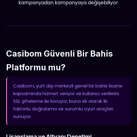
kampanyadan kampanyaya değişebiliyor.
Casibom Güvenli Bir Bahis
Platformu mu?
Casibom, yurt dışı merkezli genel bir bahis lisansı
kapsamında hizmet veriyor ve kullanıcı verilerini
SSL şifreleme ile koruyor; buna ek olarak iki
faktörlü doğrulama ve sorumlu oyun araçları
sunuyor.
Lisanslama ve Altyapı Denetimi