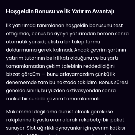
Hoşgeldin Bonusu ve İlk Yatırım Avantajı
İlk yatırımda tanımlanan hoşgeldin bonusunu test
ettiğimde, bonus bakiyeye yatırımdan hemen sonra
otomatik yansıdı; ekstra bir talep formu
doldurmama gerek kalmadı. Ancak çevrim şartının
yatırım tutarının belirli katı olduğunu ve bu şartı
tamamlamadan çekim talebinin reddedildiğini
bizzat gördüm — bunu atlayamazdım çünkü ilk
denememde tam bu noktada takıldım. Bonus süresi
genelde sınırlı, bu yüzden aktivasyondan sonra
makul bir sürede çevrim tamamlanmalı.
Mükemmel değil ama dürüst olmak gerekirse
rakiplerine kıyasla oran olarak rekabetçi bir paket
sunuyor. Slot ağırlıklı oynayanlar için çevrim katkısı