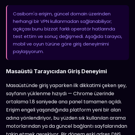
Casibom'a erişim, güncel domain üzerinden
herhangi bir VPN kullanmadan sağlanabiliyor;
açıkçası bunu bizzat farklı operatör hatlarında
test ettim ve sonuç değişmedi. Aşağıda tarayıcı,
mobil ve oyun türüne göre giriş deneyimimi
paylaşıyorum.
Masaüstü Tarayıcıdan Giriş Deneyimi
Masaüstünde giriş yaparken ilk dikkatimi çeken şey,
sayfanın yüklenme hızıydı — Chrome üzerinde
ortalama 1.8 saniyede ana panel tamamen açıldı.
Erişim engeli yaşandığında platform yeni bir alan
adına yönlendiriyor, bu yüzden sık kullanılan arama
motorlarından ya da güncel bağlantı sayfalarından
takip etmek gerekiyor. Bir dönem eski adres DNS