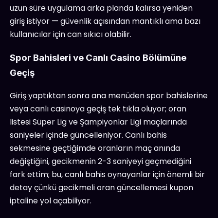
uzun süre uygulama arka planda kalırsa yeniden
giriş istiyor — güvenlik açısından mantıklı ama bazı
kullanıcılar için can sıkıcı olabilir.
Spor Bahisleri ve Canlı Casino Bölümüne
Geçiş
Giriş yaptıktan sonra ana menüden spor bahislerine
veya canlı casinoya geçiş tek tıkla oluyor; oran
listesi Süper Lig ve Şampiyonlar Ligi maçlarında
saniyeler içinde güncelleniyor. Canlı bahis
sekmesine geçtiğimde oranların maç anında
değiştiğini, gecikmenin 2-3 saniyeyi geçmediğini
fark ettim; bu, canlı bahis oynayanlar için önemli bir
detay çünkü gecikmeli oran güncellemesi kupon
iptaline yol açabiliyor.