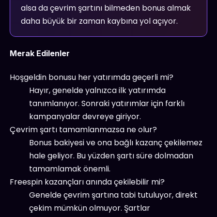
alsa da çevrim şartını bilmeden bonus almak
daha büyük bir zaman kaybına yol açıyor.
Merak Edilenler
Hoşgeldin bonusu her yatırımda geçerli mi?
Hayır, genelde yalnızca ilk yatırımda
tanımlanıyor. Sonraki yatırımlar için farklı
kampanyalar devreye giriyor.
Çevrim şartı tamamlanmazsa ne olur?
Bonus bakiyesi ve ona bağlı kazanç çekilemez
hale geliyor. Bu yüzden şartı süre dolmadan
tamamlamak önemli.
Freespin kazançları anında çekilebilir mi?
Genelde çevrim şartına tabi tutuluyor, direkt
çekim mümkün olmuyor. Şartlar