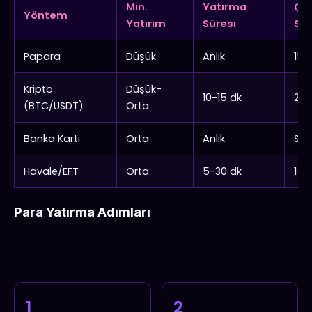
Min.
Yatırma
Çe
Yöntem
Yatırım
Süresi
Sür
Papara
Düşük
Anlık
15-
Kripto
Düşük-
10-15 dk
20-
(BTC/USDT)
Orta
Banka Kartı
Orta
Anlık
Sun
Havale/EFT
Orta
5-30 dk
1-3
Para Yatırma Adımları
1
2