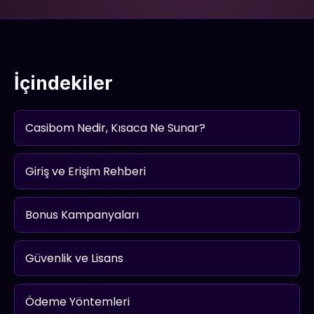
İçindekiler
Casibom Nedir, Kısaca Ne Sunar?
Giriş ve Erişim Rehberi
Bonus Kampanyaları
Güvenlik ve Lisans
Ödeme Yöntemleri