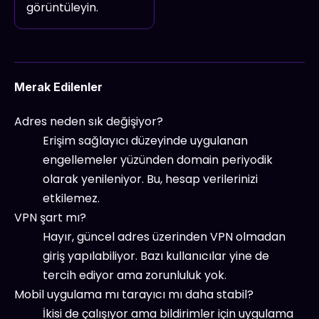
görüntüleyin.
Merak Edilenler
Adres neden sık değişiyor?
Erişim sağlayıcı düzeyinde uygulanan
engellemeler yüzünden domain periyodik
olarak yenileniyor. Bu, hesap verilerinizi
etkilemez.
VPN şart mı?
Hayır, güncel adres üzerinden VPN olmadan
giriş yapılabiliyor. Bazı kullanıcılar yine de
tercih ediyor ama zorunluluk yok.
Mobil uygulama mı tarayıcı mı daha stabil?
İkisi de çalışıyor ama bildirimler için uygulama