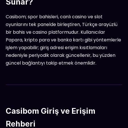
Sunar?
Casibom; spor bahisleri, canlı casino ve slot
oyunlarını tek panelde birleştiren, Türkçe arayüzlü
bir bahis ve casino platformudur. Kullanıcılar
Papara, kripto para ve banka kartı gibi yöntemlerle
işlem yapabilir; giriş adresi erişim kısıtlamaları
nedeniyle periyodik olarak güncellenir, bu yüzden
güncel bağlantıyı takip etmek önemlidir.
Casibom Giriş ve Erişim
Rehberi