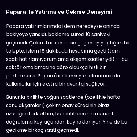
Papara ile Yatırma ve Çekme Deneyimi
Papara yatırımlarımda işlem neredeyse anında
bakiyeye yansıdı, bekleme süresi 10 saniyeyi
geçmedi. Çekim tarafında ise geçen ay yaptığım bir
talepte, işlem 18 dakikada hesabıma geçti (tam
saati hatırlamıyorum ama akşam saatleriydi) — bu,
sektör ortalamasına göre oldukça hızlı bir
performans. Papara'nın komisyon almaması da
kullanıcılar için ekstra bir avantaj sağlıyor.
Bununla birlikte yoğun saatlerde (özellikle hafta
sonu akşamları) çekim onay sürecinin biraz
uzadığını fark ettim; bu muhtemelen manuel
doğrulama kuyruğundan kaynaklanıyor. Yine de bu
gecikme birkaç saati geçmedi.