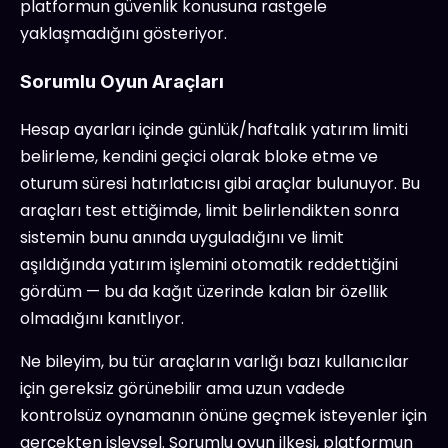
platformun güvenlik konusuna rastgele
yaklaşmadığını gösteriyor.
Sorumlu Oyun Araçları
Hesap ayarları içinde günlük/haftalık yatırım limiti
belirleme, kendini geçici olarak bloke etme ve
oturum süresi hatırlatıcısı gibi araçlar bulunuyor. Bu
araçları test ettiğimde, limit belirlendikten sonra
sistemin bunu anında uyguladığını ve limit
aşıldığında yatırım işlemini otomatik reddettiğini
gördüm — bu da kağıt üzerinde kalan bir özellik
olmadığını kanıtlıyor.
Ne bileyim, bu tür araçların varlığı bazı kullanıcılar
için gereksiz görünebilir ama uzun vadede
kontrolsüz oynamanın önüne geçmek isteyenler için
gerçekten işlevsel. Sorumlu oyun ilkesi, platformun