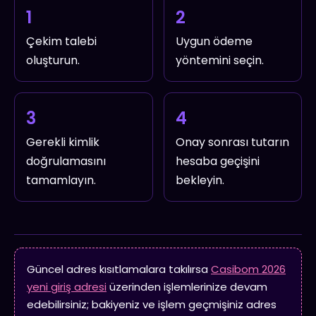
1
2
Çekim talebi
Uygun ödeme
oluşturun.
yöntemini seçin.
3
4
Gerekli kimlik
Onay sonrası tutarın
doğrulamasını
hesaba geçişini
tamamlayın.
bekleyin.
Güncel adres kısıtlamalara takılırsa
Casibom 2026
yeni giriş adresi
üzerinden işlemlerinize devam
edebilirsiniz; bakiyeniz ve işlem geçmişiniz adres