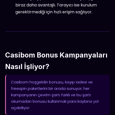
biraz daha avantajlı. Tarayıcı ise kurulum
gerektirmediği için hızlı erişim sağlıyor.
Casibom Bonus Kampanyaları
Nasıl İşliyor?
Casibom hoşgeldin bonusu, kayıp iadesi ve
freespin paketlerini bir arada sunuyor; her
kampanyanın çevrim şartı farklı ve bu şartı
okumadan bonusu kullanmak para kaybına yol
açabiliyor.