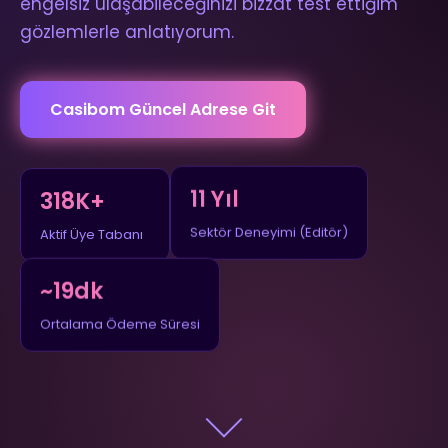
engelsiz ulaşabileceğinizi bizzat test ettiğim
gözlemlerle anlatıyorum.
Casibom Güncel Adrese Git
11 Yıl
318K+
Sektör Deneyimi (Editör)
Aktif Üye Tabanı
~19dk
Ortalama Ödeme Süresi