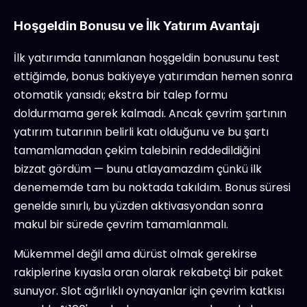
Hoşgeldin Bonusu ve İlk Yatırım Avantajı
İlk yatırımda tanımlanan hoşgeldin bonusunu test
ettiğimde, bonus bakiyeye yatırımdan hemen sonra
otomatik yansıdı; ekstra bir talep formu
doldurmama gerek kalmadı. Ancak çevrim şartının
yatırım tutarının belirli katı olduğunu ve bu şartı
tamamlamadan çekim talebinin reddedildiğini
bizzat gördüm — bunu atlayamazdım çünkü ilk
denememde tam bu noktada takıldım. Bonus süresi
genelde sınırlı, bu yüzden aktivasyondan sonra
makul bir sürede çevrim tamamlanmalı.
Mükemmel değil ama dürüst olmak gerekirse
rakiplerine kıyasla oran olarak rekabetçi bir paket
sunuyor. Slot ağırlıklı oynayanlar için çevrim katkısı