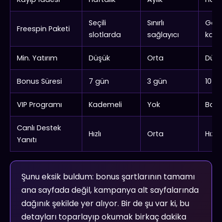
Seçili
Sınırlı
Geni
Freespin Paketi
slotlarda
sağlayıcı
kap
Min. Yatırım
Düşük
Orta
Düş
Bonus Süresi
7 gün
3 gün
10 g
VIP Programı
Kademeli
Yok
Basi
Canlı Destek
Hızlı
Orta
Hızlı
Yanıtı
Şunu eksik buldum: bonus şartlarının tamamı
ana sayfada değil, kampanya alt sayfalarında
dağınık şekilde yer alıyor. Bir de şu var ki, bu
detayları toparlayıp okumak birkaç dakika