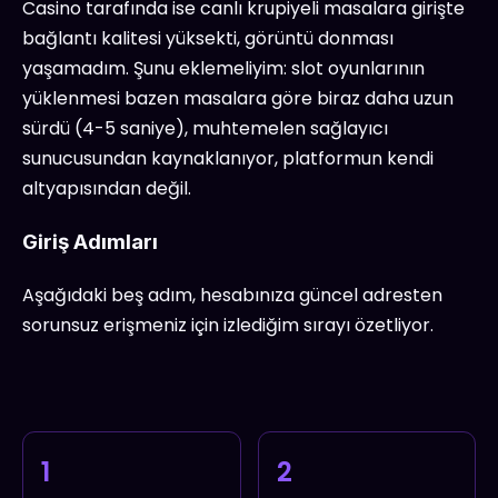
Casino tarafında ise canlı krupiyeli masalara girişte
bağlantı kalitesi yüksekti, görüntü donması
yaşamadım. Şunu eklemeliyim: slot oyunlarının
yüklenmesi bazen masalara göre biraz daha uzun
sürdü (4-5 saniye), muhtemelen sağlayıcı
sunucusundan kaynaklanıyor, platformun kendi
altyapısından değil.
Giriş Adımları
Aşağıdaki beş adım, hesabınıza güncel adresten
sorunsuz erişmeniz için izlediğim sırayı özetliyor.
1
2