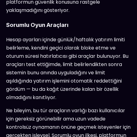
platformun güvenlik konusuna rastgele
yaklaşmadığını gösteriyor.
Sorumlu Oyun Araçları
Hesap ayarları içinde günlük/haftalık yatırım limiti
belirleme, kendini geçici olarak bloke etme ve
oturum süresi hatırlatıcısı gibi araçlar bulunuyor. Bu
araçları test ettiğimde, limit belirlendikten sonra
sistemin bunu anında uyguladığını ve limit
aşıldığında yatırım işlemini otomatik reddettiğini
gördüm — bu da kağıt üzerinde kalan bir özellik
olmadığını kanıtlıyor.
Ne bileyim, bu tür araçların varlığı bazı kullanıcılar
için gereksiz görünebilir ama uzun vadede
kontrolsüz oynamanın önüne geçmek isteyenler için
gerçekten işlevsel. Sorumlu oyun ilkesi, platformun