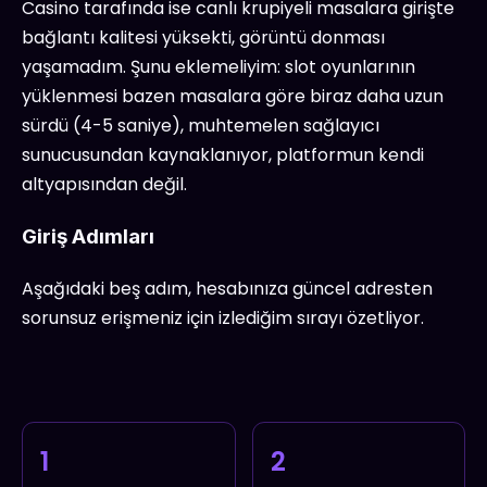
Casino tarafında ise canlı krupiyeli masalara girişte
bağlantı kalitesi yüksekti, görüntü donması
yaşamadım. Şunu eklemeliyim: slot oyunlarının
yüklenmesi bazen masalara göre biraz daha uzun
sürdü (4-5 saniye), muhtemelen sağlayıcı
sunucusundan kaynaklanıyor, platformun kendi
altyapısından değil.
Giriş Adımları
Aşağıdaki beş adım, hesabınıza güncel adresten
sorunsuz erişmeniz için izlediğim sırayı özetliyor.
1
2