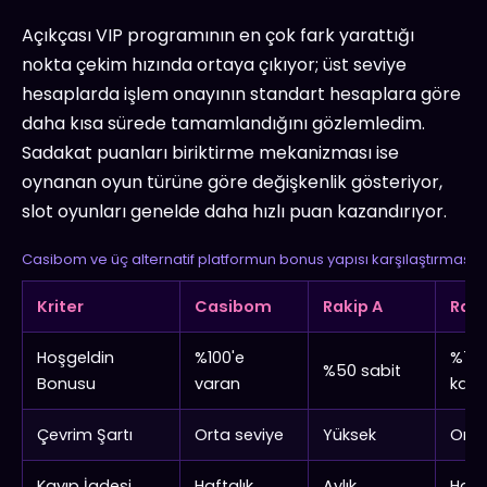
Açıkçası VIP programının en çok fark yarattığı
nokta çekim hızında ortaya çıkıyor; üst seviye
hesaplarda işlem onayının standart hesaplara göre
daha kısa sürede tamamlandığını gözlemledim.
Sadakat puanları biriktirme mekanizması ise
oynanan oyun türüne göre değişkenlik gösteriyor,
slot oyunları genelde daha hızlı puan kazandırıyor.
Casibom ve üç alternatif platformun bonus yapısı karşılaştırması
Kriter
Casibom
Rakip A
Raki
Hoşgeldin
%100'e
%75
%50 sabit
Bonusu
varan
kade
Çevrim Şartı
Orta seviye
Yüksek
Orta
Kayıp İadesi
Haftalık
Aylık
Hafta