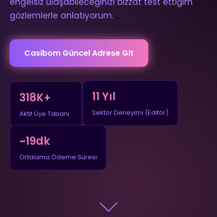
engelsiz ulaşabileceğinizi bizzat test ettiğim
gözlemlerle anlatıyorum.
Casibom Güncel Adrese Git
11 Yıl
318K+
Sektör Deneyimi (Editör)
Aktif Üye Tabanı
~19dk
Ortalama Ödeme Süresi