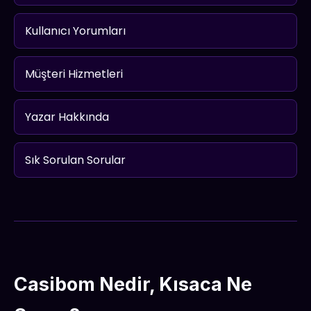
Kullanıcı Yorumları
Müşteri Hizmetleri
Yazar Hakkında
Sık Sorulan Sorular
Casibom Nedir, Kısaca Ne