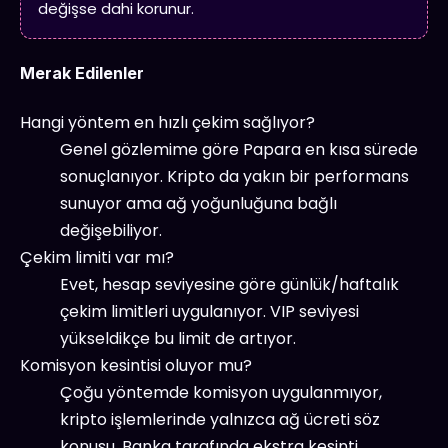
değişse dahi korunur.
Merak Edilenler
Hangi yöntem en hızlı çekim sağlıyor?
Genel gözlemime göre Papara en kısa sürede
sonuçlanıyor. Kripto da yakın bir performans
sunuyor ama ağ yoğunluğuna bağlı
değişebiliyor.
Çekim limiti var mı?
Evet, hesap seviyesine göre günlük/haftalık
çekim limitleri uygulanıyor. VIP seviyesi
yükseldikçe bu limit de artıyor.
Komisyon kesintisi oluyor mu?
Çoğu yöntemde komisyon uygulanmıyor,
kripto işlemlerinde yalnızca ağ ücreti söz
konusu. Banka tarafında ekstra kesinti