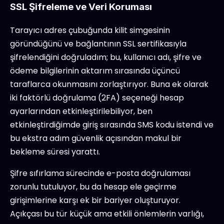
SSL Şifreleme ve Veri Koruması
Tarayıcı adres çubuğunda kilit simgesinin
göründüğünü ve bağlantının SSL sertifikasıyla
şifrelendiğini doğruladım; bu, kullanıcı adı, şifre ve
ödeme bilgilerinin aktarım sırasında üçüncü
taraflarca okunmasını zorlaştırıyor. Buna ek olarak
iki faktörlü doğrulama (2FA) seçeneği hesap
ayarlarından etkinleştirilebiliyor, ben
etkinleştirdiğimde giriş sırasında SMS kodu istendi ve
bu ekstra adım güvenlik açısından makul bir
bekleme süresi yarattı.
Şifre sıfırlama sürecinde e-posta doğrulaması
zorunlu tutuluyor, bu da hesap ele geçirme
girişimlerine karşı ek bir bariyer oluşturuyor.
Açıkçası bu tür küçük ama etkili önlemlerin varlığı,