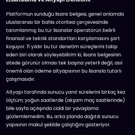
Platformun sunduğu lisans belgesi, genel anlamda
uluslararası bir bahis otoritesi çerçevesinde
tanımlanmış; bu tür lisanslar operatörün belirli
finansal ve teknik standartları karşılamasını şart
koşuyor. 11 yıldır bu tür denetim süreçlerini takip
eden biri olarak söyleyebilirim ki, lisans belgesinin
sitede görünür olması tek başına yeterli değil, asıl
önemli olan ödeme altyapısının bu lisansla tutarlı
çalışmasıdır.
Altyapı tarafında sunucu yanıt sürelerini birkaç kez
ölçtüm; yoğun saatlerde (akşam maç saatlerinde)
bile sayfa açılışında ciddi bir yavaşlama
gözlemlemedim. Bu, arka planda dağıtık sunucu
yapısının makul şekilde çalıştığını gösteriyor.