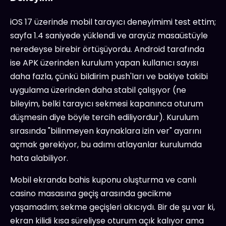
iOS 17 üzerinde mobil tarayıcı deneyimimi test ettim;
sayfa 1.4 saniyede yüklendi ve arayüz masaüstüyle
neredeyse birebir örtüşüyordu. Android tarafında
ise APK üzerinden kurulum yapan kullanıcı sayısı
daha fazla, çünkü bildirim push'ları ve bakiye takibi
uygulama üzerinden daha stabil çalışıyor (ne
bileyim, belki tarayıcı sekmesi kapanınca oturum
düşmesin diye böyle tercih ediliyordur). Kurulum
sırasında "bilinmeyen kaynaklara izin ver" ayarını
açmak gerekiyor, bu adımı atlayanlar kurulumda
hata alabiliyor.
Mobil ekranda bahis kuponu oluşturma ve canlı
casino masasına geçiş arasında gecikme
yaşamadım; sekme geçişleri akıcıydı. Bir de şu var ki,
ekran kilidi kısa süreliyse oturum açık kalıyor ama