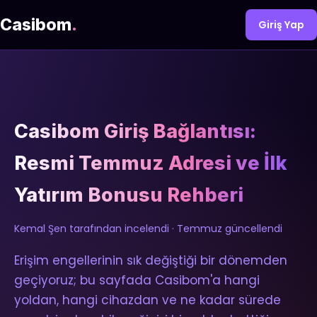
Casibom
.
Giriş Yap
Casibom Giriş Bağlantısı:
Resmi Temmuz Adresi ve İlk
Yatırım Bonusu Rehberi
Kemal Şen tarafından incelendi · Temmuz güncellendi
Erişim engellerinin sık değiştiği bir dönemden
geçiyoruz; bu sayfada Casibom'a hangi
yoldan, hangi cihazdan ve ne kadar sürede