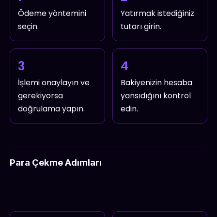
Ödeme yöntemini
Yatırmak istediğiniz
seçin.
tutarı girin.
3
4
İşlemi onaylayın ve
Bakiyenizin hesaba
gerekiyorsa
yansıdığını kontrol
doğrulama yapın.
edin.
Para Çekme Adımları