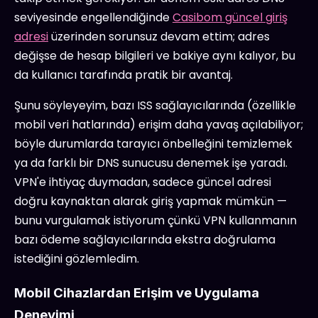
seviyesinde engellendiğinde
Casibom güncel giriş
adresi
üzerinden sorunsuz devam ettim; adres
değişse de hesap bilgileri ve bakiye aynı kalıyor, bu
da kullanıcı tarafında pratik bir avantaj.
Şunu söyleyeyim, bazı ISS sağlayıcılarında (özellikle
mobil veri hatlarında) erişim daha yavaş açılabiliyor;
böyle durumlarda tarayıcı önbelleğini temizlemek
ya da farklı bir DNS sunucusu denemek işe yaradı.
VPN'e ihtiyaç duymadan, sadece güncel adresi
doğru kaynaktan alarak giriş yapmak mümkün —
bunu vurgulamak istiyorum çünkü VPN kullanmanın
bazı ödeme sağlayıcılarında ekstra doğrulama
istediğini gözlemledim.
Mobil Cihazlardan Erişim ve Uygulama
Deneyimi