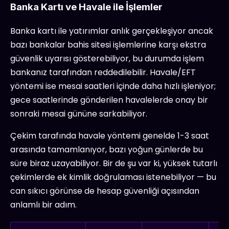
Banka Kartı ve Havale ile İşlemler
Banka kartı ile yatırımlar anlık gerçekleşiyor ancak
bazı bankalar bahis sitesi işlemlerine karşı ekstra
güvenlik uyarısı gösterebiliyor, bu durumda işlem
bankanız tarafından reddedilebilir. Havale/EFT
yöntemi ise mesai saatleri içinde daha hızlı işleniyor;
gece saatlerinde gönderilen havalelerde onay bir
sonraki mesai gününe sarkabiliyor.
Çekim tarafında havale yöntemi genelde 1-3 saat
arasında tamamlanıyor, bazı yoğun günlerde bu
süre biraz uzayabiliyor. Bir de şu var ki, yüksek tutarlı
çekimlerde ek kimlik doğrulaması istenebiliyor — bu
can sıkıcı görünse de hesap güvenliği açısından
anlamlı bir adım.