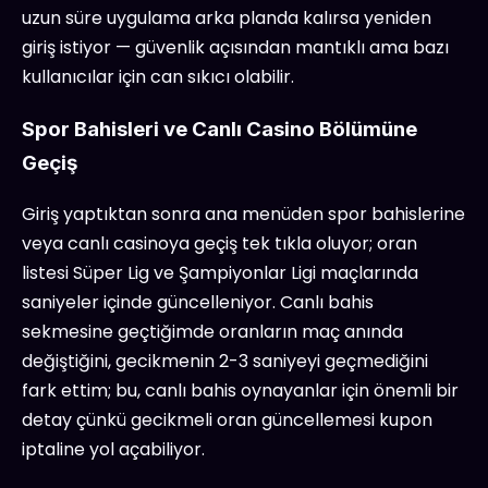
uzun süre uygulama arka planda kalırsa yeniden
giriş istiyor — güvenlik açısından mantıklı ama bazı
kullanıcılar için can sıkıcı olabilir.
Spor Bahisleri ve Canlı Casino Bölümüne
Geçiş
Giriş yaptıktan sonra ana menüden spor bahislerine
veya canlı casinoya geçiş tek tıkla oluyor; oran
listesi Süper Lig ve Şampiyonlar Ligi maçlarında
saniyeler içinde güncelleniyor. Canlı bahis
sekmesine geçtiğimde oranların maç anında
değiştiğini, gecikmenin 2-3 saniyeyi geçmediğini
fark ettim; bu, canlı bahis oynayanlar için önemli bir
detay çünkü gecikmeli oran güncellemesi kupon
iptaline yol açabiliyor.