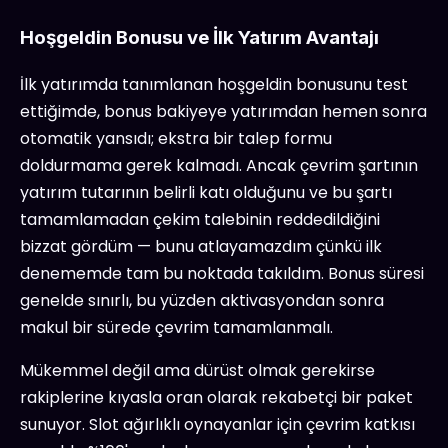
Hoşgeldin Bonusu ve İlk Yatırım Avantajı
İlk yatırımda tanımlanan hoşgeldin bonusunu test
ettiğimde, bonus bakiyeye yatırımdan hemen sonra
otomatik yansıdı; ekstra bir talep formu
doldurmama gerek kalmadı. Ancak çevrim şartının
yatırım tutarının belirli katı olduğunu ve bu şartı
tamamlamadan çekim talebinin reddedildiğini
bizzat gördüm — bunu atlayamazdım çünkü ilk
denememde tam bu noktada takıldım. Bonus süresi
genelde sınırlı, bu yüzden aktivasyondan sonra
makul bir sürede çevrim tamamlanmalı.
Mükemmel değil ama dürüst olmak gerekirse
rakiplerine kıyasla oran olarak rekabetçi bir paket
sunuyor. Slot ağırlıklı oynayanlar için çevrim katkısı