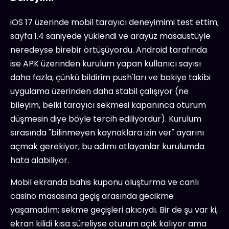
iOS 17 üzerinde mobil tarayıcı deneyimimi test ettim;
sayfa 1.4 saniyede yüklendi ve arayüz masaüstüyle
neredeyse birebir örtüşüyordu. Android tarafında
ise APK üzerinden kurulum yapan kullanıcı sayısı
daha fazla, çünkü bildirim push'ları ve bakiye takibi
uygulama üzerinden daha stabil çalışıyor (ne
bileyim, belki tarayıcı sekmesi kapanınca oturum
düşmesin diye böyle tercih ediliyordur). Kurulum
sırasında "bilinmeyen kaynaklara izin ver" ayarını
açmak gerekiyor, bu adımı atlayanlar kurulumda
hata alabiliyor.
Mobil ekranda bahis kuponu oluşturma ve canlı
casino masasına geçiş arasında gecikme
yaşamadım; sekme geçişleri akıcıydı. Bir de şu var ki,
ekran kilidi kısa süreliyse oturum açık kalıyor ama