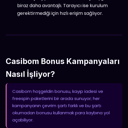
biraz daha avantajlı. Tarayıcı ise kurulum
gerektirmediği için hızlı erişim sağlıyor.
Casibom Bonus Kampanyaları
Nasıl İşliyor?
Casibom hoşgeldin bonusu, kayıp iadesi ve
freespin paketlerini bir arada sunuyor; her
kampanyanın çevrim şartı farklı ve bu şartı
okumadan bonusu kullanmak para kaybına yol
açabiliyor.