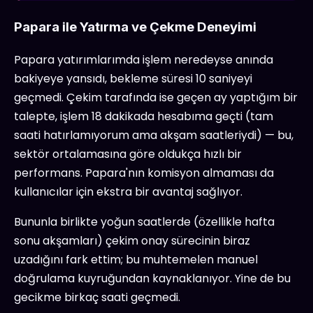
Papara ile Yatırma ve Çekme Deneyimi
Papara yatırımlarımda işlem neredeyse anında
bakiyeye yansıdı, bekleme süresi 10 saniyeyi
geçmedi. Çekim tarafında ise geçen ay yaptığım bir
talepte, işlem 18 dakikada hesabıma geçti (tam
saati hatırlamıyorum ama akşam saatleriydi) — bu,
sektör ortalamasına göre oldukça hızlı bir
performans. Papara'nın komisyon almaması da
kullanıcılar için ekstra bir avantaj sağlıyor.
Bununla birlikte yoğun saatlerde (özellikle hafta
sonu akşamları) çekim onay sürecinin biraz
uzadığını fark ettim; bu muhtemelen manuel
doğrulama kuyruğundan kaynaklanıyor. Yine de bu
gecikme birkaç saati geçmedi.