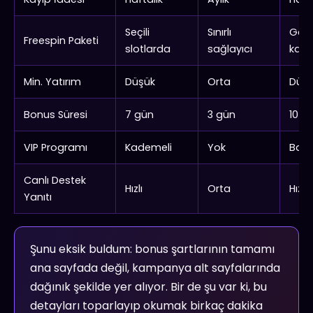
Seçili
Sınırlı
Geni
Freespin Paketi
slotlarda
sağlayıcı
kap
Min. Yatırım
Düşük
Orta
Düş
Bonus Süresi
7 gün
3 gün
10 g
VIP Programı
Kademeli
Yok
Basi
Canlı Destek
Hızlı
Orta
Hızlı
Yanıtı
Şunu eksik buldum: bonus şartlarının tamamı
ana sayfada değil, kampanya alt sayfalarında
dağınık şekilde yer alıyor. Bir de şu var ki, bu
detayları toparlayıp okumak birkaç dakika