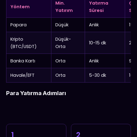
Min.
Yatırma
Çe
Yöntem
Yatırım
Süresi
Sür
Papara
Düşük
Anlık
15-
Kripto
Düşük-
10-15 dk
20-
(BTC/USDT)
Orta
Banka Kartı
Orta
Anlık
Sun
Havale/EFT
Orta
5-30 dk
1-3
Para Yatırma Adımları
1
2