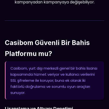
kampanyadan kampanyaya değişebiliyor.
Casibom Güvenli Bir Bahis
Platformu mu?
Casibom, yurt dışı merkezli genel bir bahis lisansı
kapsamında hizmet veriyor ve kullanıcı verilerini
SSL şifreleme ile koruyor; buna ek olarak iki
faktörlü doğrulama ve sorumlu oyun araçları
sunuyor.
Lisanslama ve Altyapı Denetimi