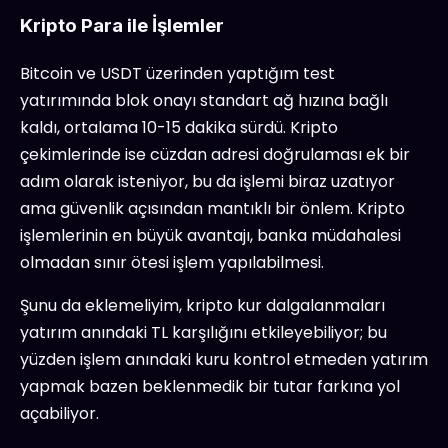
Kripto Para ile İşlemler
Bitcoin ve USDT üzerinden yaptığım test
yatırımında blok onayı standart ağ hızına bağlı
kaldı, ortalama 10-15 dakika sürdü. Kripto
çekimlerinde ise cüzdan adresi doğrulaması ek bir
adım olarak isteniyor, bu da işlemi biraz uzatıyor
ama güvenlik açısından mantıklı bir önlem. Kripto
işlemlerinin en büyük avantajı, banka müdahalesi
olmadan sınır ötesi işlem yapılabilmesi.
Şunu da eklemeliyim, kripto kur dalgalanmaları
yatırım anındaki TL karşılığını etkileyebiliyor; bu
yüzden işlem anındaki kuru kontrol etmeden yatırım
yapmak bazen beklenmedik bir tutar farkına yol
açabiliyor.