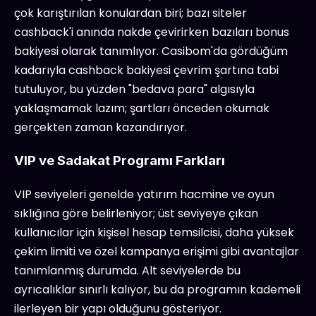
çok karıştırılan konulardan biri; bazı siteler
cashback'i anında nakde çevirirken bazıları bonus
bakiyesi olarak tanımlıyor. Casibom'da gördüğüm
kadarıyla cashback bakiyesi çevrim şartına tabi
tutuluyor, bu yüzden "bedava para" algısıyla
yaklaşmamak lazım; şartları önceden okumak
gerçekten zaman kazandırıyor.
VIP ve Sadakat Programı Farkları
VIP seviyeleri genelde yatırım hacmine ve oyun
sıklığına göre belirleniyor; üst seviyeye çıkan
kullanıcılar için kişisel hesap temsilcisi, daha yüksek
çekim limiti ve özel kampanya erişimi gibi avantajlar
tanımlanmış durumda. Alt seviyelerde bu
ayrıcalıklar sınırlı kalıyor, bu da programın kademeli
ilerleyen bir yapı olduğunu gösteriyor.