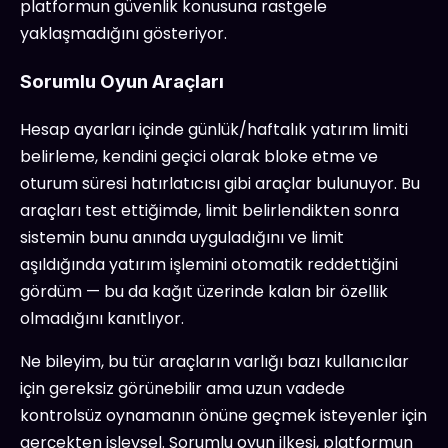
platformun güvenlik konusuna rastgele
yaklaşmadığını gösteriyor.
Sorumlu Oyun Araçları
Hesap ayarları içinde günlük/haftalık yatırım limiti
belirleme, kendini geçici olarak bloke etme ve
oturum süresi hatırlatıcısı gibi araçlar bulunuyor. Bu
araçları test ettiğimde, limit belirlendikten sonra
sistemin bunu anında uyguladığını ve limit
aşıldığında yatırım işlemini otomatik reddettiğini
gördüm — bu da kağıt üzerinde kalan bir özellik
olmadığını kanıtlıyor.
Ne bileyim, bu tür araçların varlığı bazı kullanıcılar
için gereksiz görünebilir ama uzun vadede
kontrolsüz oynamanın önüne geçmek isteyenler için
gerçekten işlevsel. Sorumlu oyun ilkesi, platformun