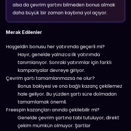
alsa da çevrim şartını bilmeden bonus almak
daha büyük bir zaman kaybına yol açıyor.
Merak Edilenler
Hoşgeldin bonusu her yatırımda geçerli mi?
Hayır, genelde yalnızca ilk yatırımda
tanımlanıyor. Sonraki yatırımlar için farklı
kampanyalar devreye giriyor.
Çevrim şartı tamamlanmazsa ne olur?
Bonus bakiyesi ve ona bağlı kazanç çekilemez
hale geliyor. Bu yüzden şartı süre dolmadan
tamamlamak önemli.
Freespin kazançları anında çekilebilir mi?
Genelde çevrim şartına tabi tutuluyor, direkt
çekim mümkün olmuyor. Şartlar