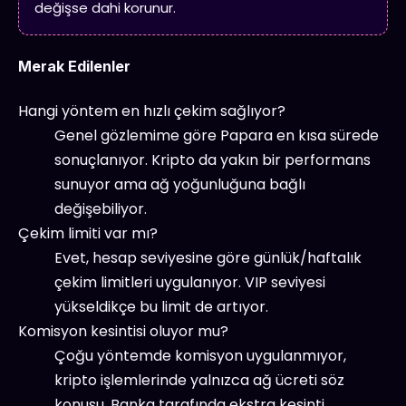
değişse dahi korunur.
Merak Edilenler
Hangi yöntem en hızlı çekim sağlıyor?
Genel gözlemime göre Papara en kısa sürede
sonuçlanıyor. Kripto da yakın bir performans
sunuyor ama ağ yoğunluğuna bağlı
değişebiliyor.
Çekim limiti var mı?
Evet, hesap seviyesine göre günlük/haftalık
çekim limitleri uygulanıyor. VIP seviyesi
yükseldikçe bu limit de artıyor.
Komisyon kesintisi oluyor mu?
Çoğu yöntemde komisyon uygulanmıyor,
kripto işlemlerinde yalnızca ağ ücreti söz
konusu. Banka tarafında ekstra kesinti