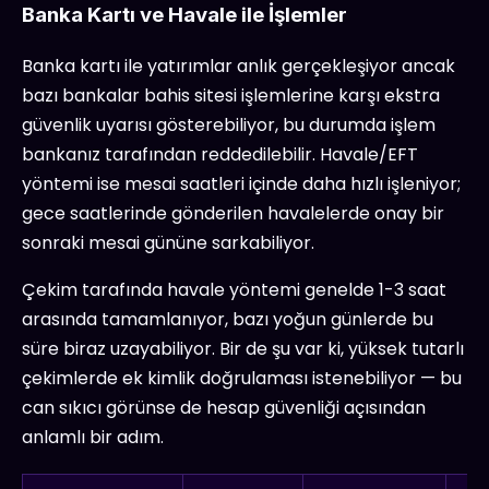
Banka Kartı ve Havale ile İşlemler
Banka kartı ile yatırımlar anlık gerçekleşiyor ancak
bazı bankalar bahis sitesi işlemlerine karşı ekstra
güvenlik uyarısı gösterebiliyor, bu durumda işlem
bankanız tarafından reddedilebilir. Havale/EFT
yöntemi ise mesai saatleri içinde daha hızlı işleniyor;
gece saatlerinde gönderilen havalelerde onay bir
sonraki mesai gününe sarkabiliyor.
Çekim tarafında havale yöntemi genelde 1-3 saat
arasında tamamlanıyor, bazı yoğun günlerde bu
süre biraz uzayabiliyor. Bir de şu var ki, yüksek tutarlı
çekimlerde ek kimlik doğrulaması istenebiliyor — bu
can sıkıcı görünse de hesap güvenliği açısından
anlamlı bir adım.