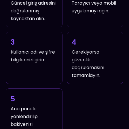
Güncel giriş adresini
Tarayıcı veya mobil
doğrulanmış
uygulamayı açın.
kaynaktan alın.
3
4
Kullanıcı adı ve şifre
Gerekiyorsa
bilgilerinizi girin.
güvenlik
doğrulamasını
tamamlayın.
5
Ana panele
yönlendirilip
bakiyenizi