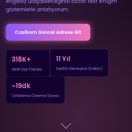
engelsiz ulaşabileceğinizi bizzat test ettiğim
gözlemlerle anlatıyorum.
Casibom Güncel Adrese Git
11 Yıl
318K+
Sektör Deneyimi (Editör)
Aktif Üye Tabanı
~19dk
Ortalama Ödeme Süresi