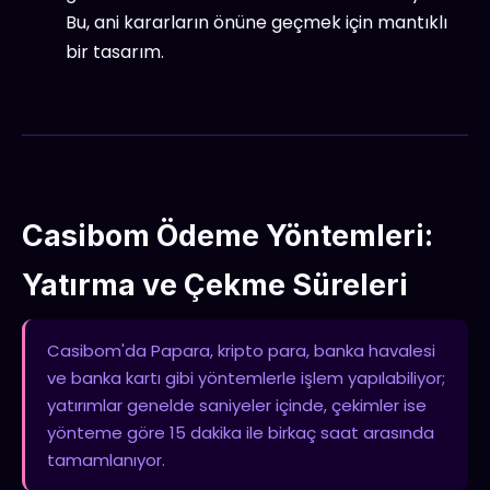
Bu, ani kararların önüne geçmek için mantıklı
bir tasarım.
Casibom Ödeme Yöntemleri:
Yatırma ve Çekme Süreleri
Casibom'da Papara, kripto para, banka havalesi
ve banka kartı gibi yöntemlerle işlem yapılabiliyor;
yatırımlar genelde saniyeler içinde, çekimler ise
yönteme göre 15 dakika ile birkaç saat arasında
tamamlanıyor.