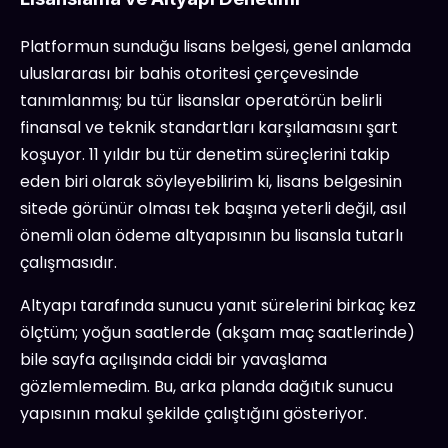
Platformun sunduğu lisans belgesi, genel anlamda
uluslararası bir bahis otoritesi çerçevesinde
tanımlanmış; bu tür lisanslar operatörün belirli
finansal ve teknik standartları karşılamasını şart
koşuyor. 11 yıldır bu tür denetim süreçlerini takip
eden biri olarak söyleyebilirim ki, lisans belgesinin
sitede görünür olması tek başına yeterli değil, asıl
önemli olan ödeme altyapısının bu lisansla tutarlı
çalışmasıdır.
Altyapı tarafında sunucu yanıt sürelerini birkaç kez
ölçtüm; yoğun saatlerde (akşam maç saatlerinde)
bile sayfa açılışında ciddi bir yavaşlama
gözlemlemedim. Bu, arka planda dağıtık sunucu
yapısının makul şekilde çalıştığını gösteriyor.