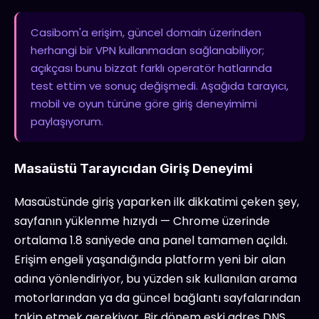
Casibom'a erişim, güncel domain üzerinden
herhangi bir VPN kullanmadan sağlanabiliyor;
açıkçası bunu bizzat farklı operatör hatlarında
test ettim ve sonuç değişmedi. Aşağıda tarayıcı,
mobil ve oyun türüne göre giriş deneyimimi
paylaşıyorum.
Masaüstü Tarayıcıdan Giriş Deneyimi
Masaüstünde giriş yaparken ilk dikkatimi çeken şey,
sayfanın yüklenme hızıydı — Chrome üzerinde
ortalama 1.8 saniyede ana panel tamamen açıldı.
Erişim engeli yaşandığında platform yeni bir alan
adına yönlendiriyor, bu yüzden sık kullanılan arama
motorlarından ya da güncel bağlantı sayfalarından
takip etmek gerekiyor. Bir dönem eski adres DNS