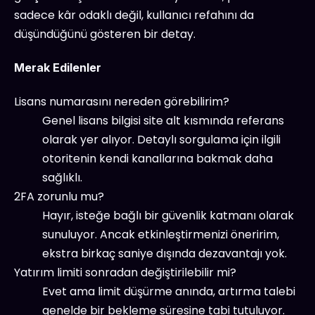
sadece kâr odaklı değil, kullanıcı refahını da
düşündüğünü gösteren bir detay.
Merak Edilenler
Lisans numarasını nereden görebilirim?
Genel lisans bilgisi site alt kısmında referans
olarak yer alıyor. Detaylı sorgulama için ilgili
otoritenin kendi kanallarına bakmak daha
sağlıklı.
2FA zorunlu mu?
Hayır, isteğe bağlı bir güvenlik katmanı olarak
sunuluyor. Ancak etkinleştirmenizi öneririm,
ekstra birkaç saniye dışında dezavantajı yok.
Yatırım limiti sonradan değiştirilebilir mi?
Evet ama limit düşürme anında, artırma talebi
genelde bir bekleme süresine tabi tutuluyor.