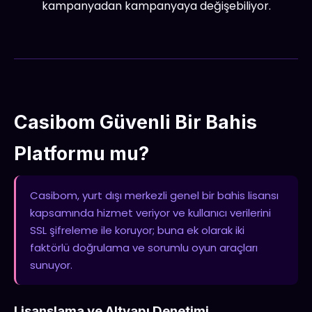
kampanyadan kampanyaya değişebiliyor.
Casibom Güvenli Bir Bahis
Platformu mu?
Casibom, yurt dışı merkezli genel bir bahis lisansı
kapsamında hizmet veriyor ve kullanıcı verilerini
SSL şifreleme ile koruyor; buna ek olarak iki
faktörlü doğrulama ve sorumlu oyun araçları
sunuyor.
Lisanslama ve Altyapı Denetimi