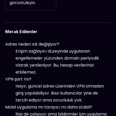
görüntüleyin.
Merak Edilenler
Adres neden sık değişiyor?
Erişim sağlayıcı düzeyinde uygulanan
engellemeler yüzünden domain periyodik
olarak yenileniyor. Bu, hesap verilerinizi
etkilemez.
VPN şart mı?
Hayır, güncel adres üzerinden VPN olmadan
giriş yapılabiliyor. Bazı kullanıcılar yine de
tercih ediyor ama zorunluluk yok.
Mobil uygulama mı tarayıcı mı daha stabil?
İkisi de çalışıyor ama bildirimler için uygulama