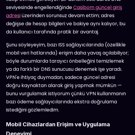
seviyesinde engellendiğinde
Casibom güncel giriş
adresi
üzerinden sorunsuz devam ettim; adres
değişse de hesap bilgileri ve bakiye aynı kalıyor, bu
da kullanıcı tarafında pratik bir avantaj.
Şunu söyleyeyim, bazı ISS sağlayıcılarında (özellikle
mobil veri hatlarında) erişim daha yavaş açılabiliyor;
böyle durumlarda tarayıcı önbelleğini temizlemek
ya da farklı bir DNS sunucusu denemek işe yaradı.
VPN'e ihtiyaç duymadan, sadece güncel adresi
doğru kaynaktan alarak giriş yapmak mümkün —
bunu vurgulamak istiyorum çünkü VPN kullanmanın
bazı ödeme sağlayıcılarında ekstra doğrulama
istediğini gözlemledim.
Mobil Cihazlardan Erişim ve Uygulama
Deneyimi