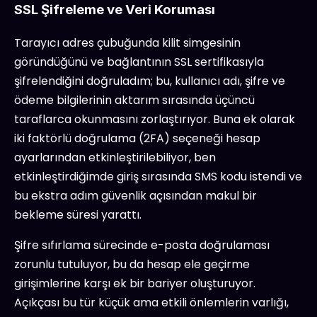
SSL Şifreleme ve Veri Koruması
Tarayıcı adres çubuğunda kilit simgesinin
göründüğünü ve bağlantının SSL sertifikasıyla
şifrelendiğini doğruladım; bu, kullanıcı adı, şifre ve
ödeme bilgilerinin aktarım sırasında üçüncü
taraflarca okunmasını zorlaştırıyor. Buna ek olarak
iki faktörlü doğrulama (2FA) seçeneği hesap
ayarlarından etkinleştirilebiliyor, ben
etkinleştirdiğimde giriş sırasında SMS kodu istendi ve
bu ekstra adım güvenlik açısından makul bir
bekleme süresi yarattı.
Şifre sıfırlama sürecinde e-posta doğrulaması
zorunlu tutuluyor, bu da hesap ele geçirme
girişimlerine karşı ek bir bariyer oluşturuyor.
Açıkçası bu tür küçük ama etkili önlemlerin varlığı,