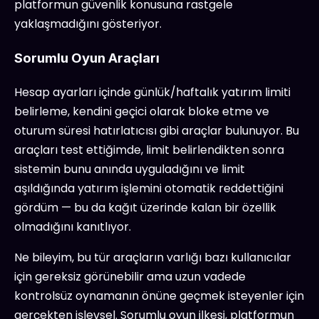
platformun güvenlik konusuna rastgele
yaklaşmadığını gösteriyor.
Sorumlu Oyun Araçları
Hesap ayarları içinde günlük/haftalık yatırım limiti
belirleme, kendini geçici olarak bloke etme ve
oturum süresi hatırlatıcısı gibi araçlar bulunuyor. Bu
araçları test ettiğimde, limit belirlendikten sonra
sistemin bunu anında uyguladığını ve limit
aşıldığında yatırım işlemini otomatik reddettiğini
gördüm — bu da kağıt üzerinde kalan bir özellik
olmadığını kanıtlıyor.
Ne bileyim, bu tür araçların varlığı bazı kullanıcılar
için gereksiz görünebilir ama uzun vadede
kontrolsüz oynamanın önüne geçmek isteyenler için
gerçekten işlevsel. Sorumlu oyun ilkesi, platformun