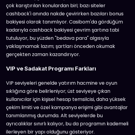
çok karıştırılan konulardan biri; bazı siteler
cashback'i anında nakde çevirirken bazıları bonus
bakiyesi olarak tanımlıyor. Casibom'da gördüğüm
kadarıyla cashback bakiyesi çevrim şartına tabi
tutuluyor, bu yüzden "bedava para" algısıyla
yaklaşmamak lazım; şartları önceden okumak
gerçekten zaman kazandırıyor.
VIP ve Sadakat Programı Farkları
VIP seviyeleri genelde yatırım hacmine ve oyun
sıklığına göre belirleniyor; üst seviyeye çıkan
kullanıcılar için kişisel hesap temsilcisi, daha yüksek
çekim limiti ve özel kampanya erişimi gibi avantajlar
tanımlanmış durumda. Alt seviyelerde bu
ayrıcalıklar sınırlı kalıyor, bu da programın kademeli
ilerleyen bir yapı olduğunu gösteriyor.