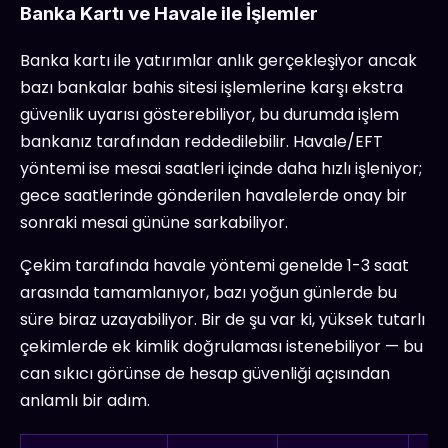
Banka Kartı ve Havale ile İşlemler
Banka kartı ile yatırımlar anlık gerçekleşiyor ancak
bazı bankalar bahis sitesi işlemlerine karşı ekstra
güvenlik uyarısı gösterebiliyor, bu durumda işlem
bankanız tarafından reddedilebilir. Havale/EFT
yöntemi ise mesai saatleri içinde daha hızlı işleniyor;
gece saatlerinde gönderilen havalelerde onay bir
sonraki mesai gününe sarkabiliyor.
Çekim tarafında havale yöntemi genelde 1-3 saat
arasında tamamlanıyor, bazı yoğun günlerde bu
süre biraz uzayabiliyor. Bir de şu var ki, yüksek tutarlı
çekimlerde ek kimlik doğrulaması istenebiliyor — bu
can sıkıcı görünse de hesap güvenliği açısından
anlamlı bir adım.