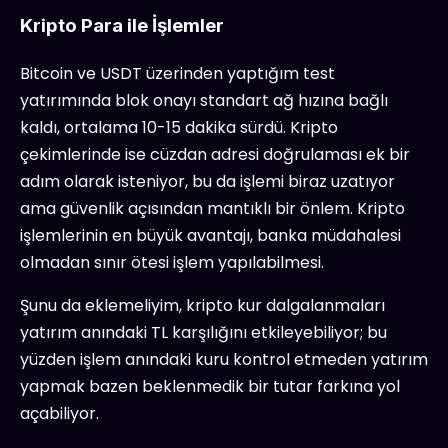
Kripto Para ile İşlemler
Bitcoin ve USDT üzerinden yaptığım test
yatırımında blok onayı standart ağ hızına bağlı
kaldı, ortalama 10-15 dakika sürdü. Kripto
çekimlerinde ise cüzdan adresi doğrulaması ek bir
adım olarak isteniyor, bu da işlemi biraz uzatıyor
ama güvenlik açısından mantıklı bir önlem. Kripto
işlemlerinin en büyük avantajı, banka müdahalesi
olmadan sınır ötesi işlem yapılabilmesi.
Şunu da eklemeliyim, kripto kur dalgalanmaları
yatırım anındaki TL karşılığını etkileyebiliyor; bu
yüzden işlem anındaki kuru kontrol etmeden yatırım
yapmak bazen beklenmedik bir tutar farkına yol
açabiliyor.