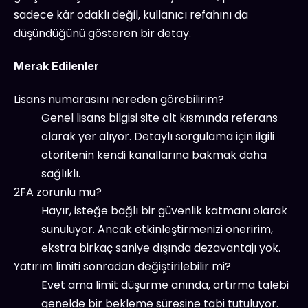
sadece kâr odaklı değil, kullanıcı refahını da
düşündüğünü gösteren bir detay.
Merak Edilenler
Lisans numarasını nereden görebilirim?
Genel lisans bilgisi site alt kısmında referans
olarak yer alıyor. Detaylı sorgulama için ilgili
otoritenin kendi kanallarına bakmak daha
sağlıklı.
2FA zorunlu mu?
Hayır, isteğe bağlı bir güvenlik katmanı olarak
sunuluyor. Ancak etkinleştirmenizi öneririm,
ekstra birkaç saniye dışında dezavantajı yok.
Yatırım limiti sonradan değiştirilebilir mi?
Evet ama limit düşürme anında, artırma talebi
genelde bir bekleme süresine tabi tutuluyor.