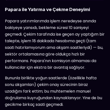
Papara ile Yatırma ve Çekme Deneyimi
Papara yatırımlarımda işlem neredeyse anında
bakiyeye yansıdı, bekleme süresi 10 saniyeyi
geçmedi. Çekim tarafında ise geçen ay yaptığım bir
talepte, işlem 18 dakikada hesabıma geçti (tam
saati hatırlamıyorum ama akşam saatleriydi) — bu,
sektör ortalamasına göre oldukça hızlı bir
performans. Papara'nın komisyon almaması da
kullanıcılar için ekstra bir avantaj sağlıyor.
Bununla birlikte yoğun saatlerde (özellikle hafta
sonu akşamları) çekim onay sürecinin biraz
uzadığını fark ettim; bu muhtemelen manuel
doğrulama kuyruğundan kaynaklanıyor. Yine de bu
gecikme birkaç saati geçmedi.