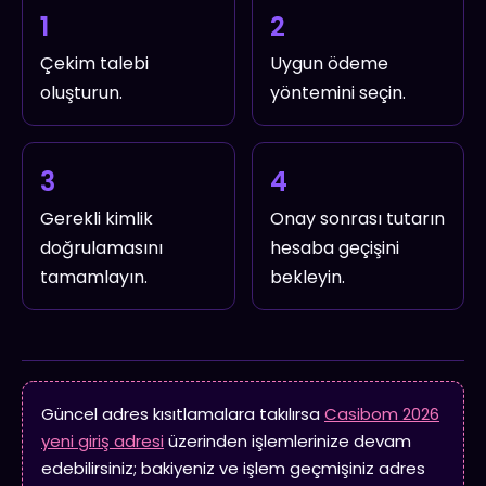
1
2
Çekim talebi
Uygun ödeme
oluşturun.
yöntemini seçin.
3
4
Gerekli kimlik
Onay sonrası tutarın
doğrulamasını
hesaba geçişini
tamamlayın.
bekleyin.
Güncel adres kısıtlamalara takılırsa
Casibom 2026
yeni giriş adresi
üzerinden işlemlerinize devam
edebilirsiniz; bakiyeniz ve işlem geçmişiniz adres