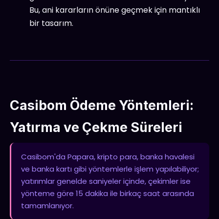
Bu, ani kararların önüne geçmek için mantıklı
bir tasarım.
Casibom Ödeme Yöntemleri:
Yatırma ve Çekme Süreleri
Casibom'da Papara, kripto para, banka havalesi
ve banka kartı gibi yöntemlerle işlem yapılabiliyor;
yatırımlar genelde saniyeler içinde, çekimler ise
yönteme göre 15 dakika ile birkaç saat arasında
tamamlanıyor.