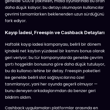
genelde %100'e yakınken, masa oyunlarında bu oran
daha düşük kalıyor; bu detayı okumayan kullanıcılar
çevrimi tamamlarken beklenenden uzun sürdüğünü
fark ediyor.
Kayıp İadesi, Freespin ve Cashback Detayları
Haftalık kayıp iadesi kampanyası, belirli bir dönem
içindeki net kaybın yüzdesel bir kısmını bonus olarak
geri veriyor; bu tür kampanyalarda genelde çevrim
şartı hoşgeldin bonusuna göre daha düşük tutuluyor,
bu da kullanıcı lehine bir detay. Freespin paketleri
ise genelde belirli slot sağlayıcılarına özel
tanımlanıyor, yani her oyunda geçerli olmuyor —
bunu deneyen arkadaşlarımdan da benzer geri
bildirim aldım.
Cashback uygulamaları platformlar arasında en