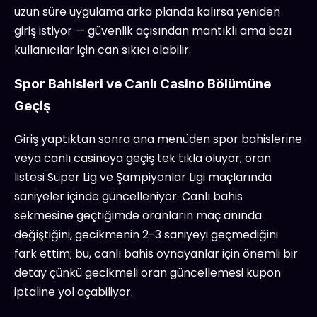
uzun süre uygulama arka planda kalırsa yeniden
giriş istiyor — güvenlik açısından mantıklı ama bazı
kullanıcılar için can sıkıcı olabilir.
Spor Bahisleri ve Canlı Casino Bölümüne
Geçiş
Giriş yaptıktan sonra ana menüden spor bahislerine
veya canlı casinoya geçiş tek tıkla oluyor; oran
listesi Süper Lig ve Şampiyonlar Ligi maçlarında
saniyeler içinde güncelleniyor. Canlı bahis
sekmesine geçtiğimde oranların maç anında
değiştiğini, gecikmenin 2-3 saniyeyi geçmediğini
fark ettim; bu, canlı bahis oynayanlar için önemli bir
detay çünkü gecikmeli oran güncellemesi kupon
iptaline yol açabiliyor.