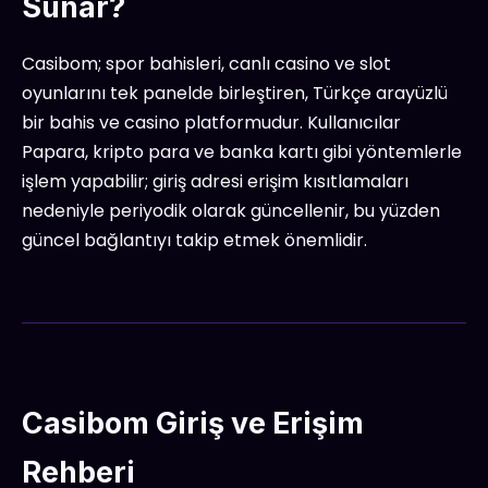
Sunar?
Casibom; spor bahisleri, canlı casino ve slot
oyunlarını tek panelde birleştiren, Türkçe arayüzlü
bir bahis ve casino platformudur. Kullanıcılar
Papara, kripto para ve banka kartı gibi yöntemlerle
işlem yapabilir; giriş adresi erişim kısıtlamaları
nedeniyle periyodik olarak güncellenir, bu yüzden
güncel bağlantıyı takip etmek önemlidir.
Casibom Giriş ve Erişim
Rehberi