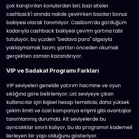
çok karıştırılan konulardan biri; bazı siteler
cashback'i anında nakde çevirirken bazıları bonus
bakiyesi olarak tanımlıyor. Casibom'da gördüğüm
kadarıyla cashback bakiyesi çevrim şartına tabi
tutuluyor, bu yüzden "bedava para" algısıyla
yaklaşmamak lazım; şartları önceden okumak
gerçekten zaman kazandırıyor.
VIP ve Sadakat Programı Farkları
VIP seviyeleri genelde yatırım hacmine ve oyun
sıklığına göre belirleniyor; üst seviyeye çıkan
kullanıcılar için kişisel hesap temsilcisi, daha yüksek
çekim limiti ve özel kampanya erişimi gibi avantajlar
tanımlanmış durumda. Alt seviyelerde bu
ayrıcalıklar sınırlı kalıyor, bu da programın kademeli
ilerleyen bir yapı olduğunu gösteriyor.