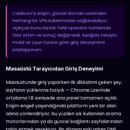
Casibom'a erişim, güncel domain üzerinden
herhangi bir VPN kullanmadan sağlanabiliyor;
açıkçası bunu bizzat farklı operatör hatlarında
test ettim ve sonuç değişmedi. Aşağıda tarayıcı,
mobil ve oyun türüne göre giriş deneyimimi
paylaşıyorum.
Masaüstü Tarayıcıdan Giriş Deneyimi
Masaüstünde giriş yaparken ilk dikkatimi çeken şey,
sayfanın yüklenme hızıydı — Chrome üzerinde
ortalama 1.8 saniyede ana panel tamamen açıldı.
Erişim engeli yaşandığında platform yeni bir alan
adına yönlendiriyor, bu yüzden sık kullanılan arama
motorlarından ya da güncel bağlantı sayfalarından
takip etmek gerekiyor. Bir dönem eski adres DNS