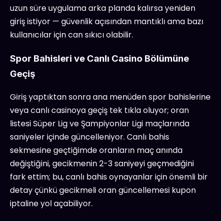
uzun süre uygulama arka planda kalırsa yeniden
giriş istiyor — güvenlik açısından mantıklı ama bazı
kullanıcılar için can sıkıcı olabilir.
Spor Bahisleri ve Canlı Casino Bölümüne
Geçiş
Giriş yaptıktan sonra ana menüden spor bahislerine
veya canlı casinoya geçiş tek tıkla oluyor; oran
listesi Süper Lig ve Şampiyonlar Ligi maçlarında
saniyeler içinde güncelleniyor. Canlı bahis
sekmesine geçtiğimde oranların maç anında
değiştiğini, gecikmenin 2-3 saniyeyi geçmediğini
fark ettim; bu, canlı bahis oynayanlar için önemli bir
detay çünkü gecikmeli oran güncellemesi kupon
iptaline yol açabiliyor.