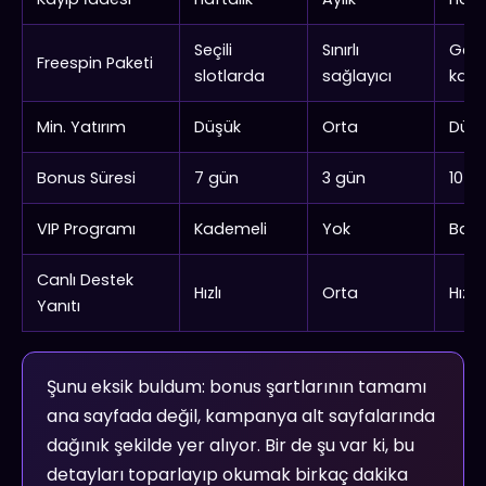
Seçili
Sınırlı
Geni
Freespin Paketi
slotlarda
sağlayıcı
kap
Min. Yatırım
Düşük
Orta
Düş
Bonus Süresi
7 gün
3 gün
10 g
VIP Programı
Kademeli
Yok
Basi
Canlı Destek
Hızlı
Orta
Hızlı
Yanıtı
Şunu eksik buldum: bonus şartlarının tamamı
ana sayfada değil, kampanya alt sayfalarında
dağınık şekilde yer alıyor. Bir de şu var ki, bu
detayları toparlayıp okumak birkaç dakika