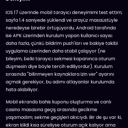
iOS 17 üzerinde mobil tarayıcı deneyimimi test ettim;
sayfa 1.4 saniyede yüklendi ve arayüz masaüstüyle
neredeyse birebir örtüşüyordu. Android tarafında
ise APK üzerinden kurulum yapan kullanıcı sayısı
daha fazla, çünkü bildirim push'ları ve bakiye takibi
uygulama üzerinden daha stabil çalışıyor (ne
bileyim, belki tarayıcı sekmesi kapanınca oturum
düşmesin diye böyle tercih ediliyordur). Kurulum
sırasında "bilinmeyen kaynaklara izin ver" ayarını
açmak gerekiyor, bu adımı atlayanlar kurulumda
hata alabiliyor.
Mobil ekranda bahis kuponu oluşturma ve canlı
casino masasına geçiş arasında gecikme
yaşamadım; sekme geçişleri akıcıydı. Bir de şu var ki,
ekran kilidi kısa süreliyse oturum açık kalıyor ama