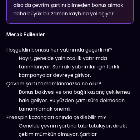
alsa da çevrim şartını bilmeden bonus almak
daha büyük bir zaman kaybına yol açıyor.
Merak Edilenler
Hoşgeldin bonusu her yatırımda geçerli mi?
Hayır, genelde yalnızca ilk yatırımda
tanımlanıyor. Sonraki yatırımlar için farklı
kampanyalar devreye giriyor.
Çevrim şartı tamamlanmazsa ne olur?
Bonus bakiyesi ve ona bağlı kazanç çekilemez
hale geliyor. Bu yüzden şartı süre dolmadan
tamamlamak önemli.
Freespin kazançları anında çekilebilir mi?
Genelde çevrim şartına tabi tutuluyor, direkt
çekim mümkün olmuyor. Şartlar