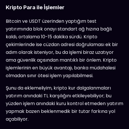
Kripto Para ile İşlemler
Bitcoin ve USDT üzerinden yaptığım test
yatırımında blok onayı standart ağ hızına bağlı
kaldı, ortalama 10-15 dakika sürdü. Kripto
çekimlerinde ise cüzdan adresi doğrulaması ek bir
adım olarak isteniyor, bu da işlemi biraz uzatıyor
ama güvenlik açısından mantıklı bir önlem. Kripto
işlemlerinin en büyük avantajı, banka müdahalesi
olmadan sınır ötesi işlem yapılabilmesi.
Şunu da eklemeliyim, kripto kur dalgalanmaları
yatırım anındaki TL karşılığını etkileyebiliyor; bu
yüzden işlem anındaki kuru kontrol etmeden yatırım
yapmak bazen beklenmedik bir tutar farkına yol
açabiliyor.