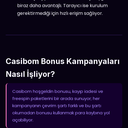
biraz daha avantajlı. Tarayıcı ise kurulum
gerektirmediği için hızlı erişim sağlıyor.
Casibom Bonus Kampanyaları
Nasıl İşliyor?
Casibom hoşgeldin bonusu, kayıp iadesi ve
freespin paketlerini bir arada sunuyor; her
kampanyanın çevrim şartı farklı ve bu şartı
okumadan bonusu kullanmak para kaybına yol
açabiliyor.