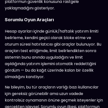
platformun güvenlik konusuna rastgele
yaklaşmadığını gösteriyor.
Sorumlu Oyun Araçları
Hesap ayarları içinde günlük/haftalık yatırım limiti
belirleme, kendini geçici olarak bloke etme ve
oturum süresi hatırlatıcısı gibi araçlar bulunuyor. Bu
araçları test ettiğimde, limit belirlendikten sonra
sistemin bunu anında uyguladığını ve limit
aşıldığında yatırım işlemini otomatik reddettiğini
gördüm — bu da kağıt üzerinde kalan bir özellik
olmadığını kanıtlıyor.
Ne bileyim, bu tür araçların varlığı bazı kullanıcılar
için gereksiz görünebilir ama uzun vadede
kontrolsüz oynamanın önüne geçmek isteyenler için
gerçekten işlevsel. Sorumlu oyun ilkesi, platformun