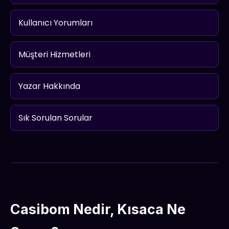
Kullanıcı Yorumları
Müşteri Hizmetleri
Yazar Hakkında
Sık Sorulan Sorular
Casibom Nedir, Kısaca Ne