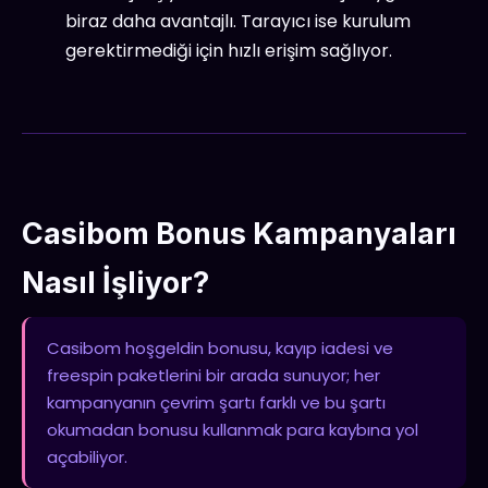
biraz daha avantajlı. Tarayıcı ise kurulum
gerektirmediği için hızlı erişim sağlıyor.
Casibom Bonus Kampanyaları
Nasıl İşliyor?
Casibom hoşgeldin bonusu, kayıp iadesi ve
freespin paketlerini bir arada sunuyor; her
kampanyanın çevrim şartı farklı ve bu şartı
okumadan bonusu kullanmak para kaybına yol
açabiliyor.