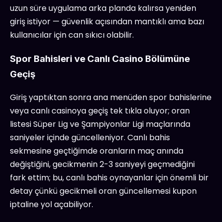
uzun süre uygulama arka planda kalırsa yeniden
giriş istiyor — güvenlik açısından mantıklı ama bazı
kullanıcılar için can sıkıcı olabilir.
Spor Bahisleri ve Canlı Casino Bölümüne
Geçiş
Giriş yaptıktan sonra ana menüden spor bahislerine
veya canlı casinoya geçiş tek tıkla oluyor; oran
listesi Süper Lig ve Şampiyonlar Ligi maçlarında
saniyeler içinde güncelleniyor. Canlı bahis
sekmesine geçtiğimde oranların maç anında
değiştiğini, gecikmenin 2-3 saniyeyi geçmediğini
fark ettim; bu, canlı bahis oynayanlar için önemli bir
detay çünkü gecikmeli oran güncellemesi kupon
iptaline yol açabiliyor.