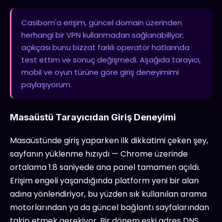
Casibom'a erişim, güncel domain üzerinden
herhangi bir VPN kullanmadan sağlanabiliyor;
açıkçası bunu bizzat farklı operatör hatlarında
test ettim ve sonuç değişmedi. Aşağıda tarayıcı,
mobil ve oyun türüne göre giriş deneyimimi
paylaşıyorum.
Masaüstü Tarayıcıdan Giriş Deneyimi
Masaüstünde giriş yaparken ilk dikkatimi çeken şey,
sayfanın yüklenme hızıydı — Chrome üzerinde
ortalama 1.8 saniyede ana panel tamamen açıldı.
Erişim engeli yaşandığında platform yeni bir alan
adına yönlendiriyor, bu yüzden sık kullanılan arama
motorlarından ya da güncel bağlantı sayfalarından
takip etmek gerekiyor. Bir dönem eski adres DNS