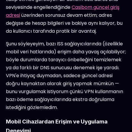
seviyesinde engellendiğinde
Casibom güncel giriş
adresi
üzerinden sorunsuz devam ettim; adres
değişse de hesap bilgileri ve bakiye aynı kalıyor, bu
da kullanıcı tarafında pratik bir avantaj.
Şunu söyleyeyim, bazı ISS sağlayıcılarında (özellikle
mobil veri hatlarında) erişim daha yavaş açılabiliyor;
böyle durumlarda tarayıcı önbelleğini temizlemek
ya da farklı bir DNS sunucusu denemek işe yaradı.
VPN'e ihtiyaç duymadan, sadece güncel adresi
doğru kaynaktan alarak giriş yapmak mümkün —
bunu vurgulamak istiyorum çünkü VPN kullanmanın
bazı ödeme sağlayıcılarında ekstra doğrulama
istediğini gözlemledim.
Mobil Cihazlardan Erişim ve Uygulama
Deneyimi