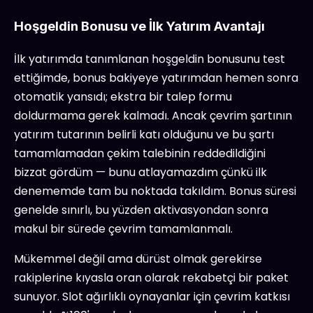
Hoşgeldin Bonusu ve İlk Yatırım Avantajı
İlk yatırımda tanımlanan hoşgeldin bonusunu test
ettiğimde, bonus bakiyeye yatırımdan hemen sonra
otomatik yansıdı; ekstra bir talep formu
doldurmama gerek kalmadı. Ancak çevrim şartının
yatırım tutarının belirli katı olduğunu ve bu şartı
tamamlamadan çekim talebinin reddedildiğini
bizzat gördüm — bunu atlayamazdım çünkü ilk
denememde tam bu noktada takıldım. Bonus süresi
genelde sınırlı, bu yüzden aktivasyondan sonra
makul bir sürede çevrim tamamlanmalı.
Mükemmel değil ama dürüst olmak gerekirse
rakiplerine kıyasla oran olarak rekabetçi bir paket
sunuyor. Slot ağırlıklı oynayanlar için çevrim katkısı