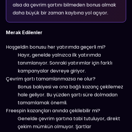
alsa da çevrim şartını bilmeden bonus almak
daha büyük bir zaman kaybına yol açıyor.
Merak Edilenler
Hoşgeldin bonusu her yatırımda geçerli mi?
Hayır, genelde yalnızca ilk yatırımda
tanımlanıyor. Sonraki yatırımlar için farklı
kampanyalar devreye giriyor.
Çevrim şartı tamamlanmazsa ne olur?
Bonus bakiyesi ve ona bağlı kazanç çekilemez
hale geliyor. Bu yüzden şartı süre dolmadan
tamamlamak önemli.
Freespin kazançları anında çekilebilir mi?
Genelde çevrim şartına tabi tutuluyor, direkt
çekim mümkün olmuyor. Şartlar