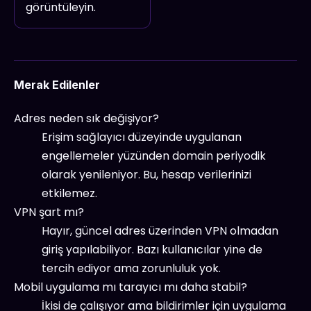
görüntüleyin.
Merak Edilenler
Adres neden sık değişiyor?
Erişim sağlayıcı düzeyinde uygulanan
engellemeler yüzünden domain periyodik
olarak yenileniyor. Bu, hesap verilerinizi
etkilemez.
VPN şart mı?
Hayır, güncel adres üzerinden VPN olmadan
giriş yapılabiliyor. Bazı kullanıcılar yine de
tercih ediyor ama zorunluluk yok.
Mobil uygulama mı tarayıcı mı daha stabil?
İkisi de çalışıyor ama bildirimler için uygulama