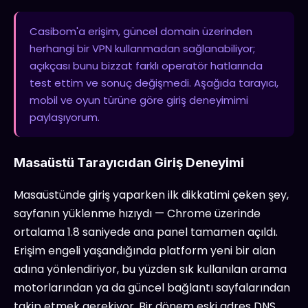
Casibom'a erişim, güncel domain üzerinden
herhangi bir VPN kullanmadan sağlanabiliyor;
açıkçası bunu bizzat farklı operatör hatlarında
test ettim ve sonuç değişmedi. Aşağıda tarayıcı,
mobil ve oyun türüne göre giriş deneyimimi
paylaşıyorum.
Masaüstü Tarayıcıdan Giriş Deneyimi
Masaüstünde giriş yaparken ilk dikkatimi çeken şey,
sayfanın yüklenme hızıydı — Chrome üzerinde
ortalama 1.8 saniyede ana panel tamamen açıldı.
Erişim engeli yaşandığında platform yeni bir alan
adına yönlendiriyor, bu yüzden sık kullanılan arama
motorlarından ya da güncel bağlantı sayfalarından
takip etmek gerekiyor. Bir dönem eski adres DNS