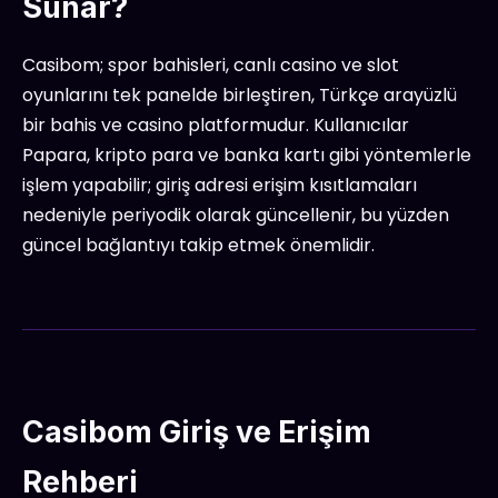
Sunar?
Casibom; spor bahisleri, canlı casino ve slot
oyunlarını tek panelde birleştiren, Türkçe arayüzlü
bir bahis ve casino platformudur. Kullanıcılar
Papara, kripto para ve banka kartı gibi yöntemlerle
işlem yapabilir; giriş adresi erişim kısıtlamaları
nedeniyle periyodik olarak güncellenir, bu yüzden
güncel bağlantıyı takip etmek önemlidir.
Casibom Giriş ve Erişim
Rehberi