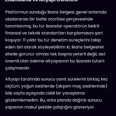
Platformun sunduğu lisans belgesi, genel anlamda
uluslararası bir bahis otoritesi çerçevesinde
tanımlanmış; bu tür lisanslar operatörün belirli
finansal ve teknik standartları karşılamasını şart
koşuyor. 11 yıldır bu tür denetim süreçlerini takip
eden biri olarak söyleyebilirim ki, lisans belgesinin
sitede görünür olması tek başına yeterli değil, asıl
önemli olan ödeme altyapısının bu lisansla tutarlı
çalışmasıdır.
Altyapı tarafında sunucu yanıt sürelerini birkaç kez
ölçtüm; yoğun saatlerde (akşam maç saatlerinde)
bile sayfa açılışında ciddi bir yavaşlama
gözlemlemedim. Bu, arka planda dağıtık sunucu
yapısının makul şekilde çalıştığını gösteriyor.