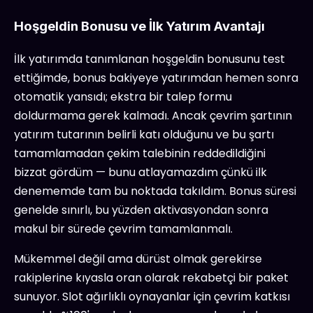
Hoşgeldin Bonusu ve İlk Yatırım Avantajı
İlk yatırımda tanımlanan hoşgeldin bonusunu test
ettiğimde, bonus bakiyeye yatırımdan hemen sonra
otomatik yansıdı; ekstra bir talep formu
doldurmama gerek kalmadı. Ancak çevrim şartının
yatırım tutarının belirli katı olduğunu ve bu şartı
tamamlamadan çekim talebinin reddedildiğini
bizzat gördüm — bunu atlayamazdım çünkü ilk
denememde tam bu noktada takıldım. Bonus süresi
genelde sınırlı, bu yüzden aktivasyondan sonra
makul bir sürede çevrim tamamlanmalı.
Mükemmel değil ama dürüst olmak gerekirse
rakiplerine kıyasla oran olarak rekabetçi bir paket
sunuyor. Slot ağırlıklı oynayanlar için çevrim katkısı