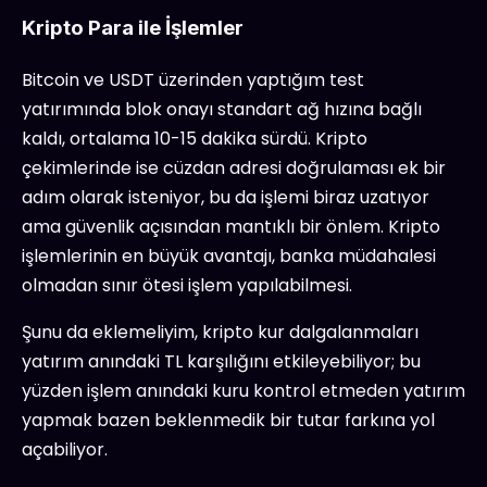
Kripto Para ile İşlemler
Bitcoin ve USDT üzerinden yaptığım test
yatırımında blok onayı standart ağ hızına bağlı
kaldı, ortalama 10-15 dakika sürdü. Kripto
çekimlerinde ise cüzdan adresi doğrulaması ek bir
adım olarak isteniyor, bu da işlemi biraz uzatıyor
ama güvenlik açısından mantıklı bir önlem. Kripto
işlemlerinin en büyük avantajı, banka müdahalesi
olmadan sınır ötesi işlem yapılabilmesi.
Şunu da eklemeliyim, kripto kur dalgalanmaları
yatırım anındaki TL karşılığını etkileyebiliyor; bu
yüzden işlem anındaki kuru kontrol etmeden yatırım
yapmak bazen beklenmedik bir tutar farkına yol
açabiliyor.