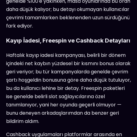
genelde %100'e yakınken, masa oyunlarında bu oran
daha düşük kalıyor; bu detayı okumayan kullanıcılar
çevrimi tamamlarken beklenenden uzun sürdüğünü
fark ediyor.
Kayıp İadesi, Freespin ve Cashback Detayları
Haftalık kayıp iadesi kampanyası, belirli bir dönem
içindeki net kaybın yüzdesel bir kısmını bonus olarak
geri veriyor; bu tür kampanyalarda genelde çevrim
şartı hoşgeldin bonusuna göre daha düşük tutuluyor,
bu da kullanıcı lehine bir detay. Freespin paketleri
ise genelde belirli slot sağlayıcılarına özel
tanımlanıyor, yani her oyunda geçerli olmuyor —
bunu deneyen arkadaşlarımdan da benzer geri
bildirim aldım.
Cashback uygulamaları platformlar arasında en