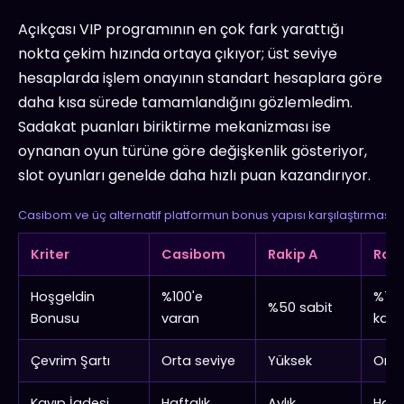
Açıkçası VIP programının en çok fark yarattığı
nokta çekim hızında ortaya çıkıyor; üst seviye
hesaplarda işlem onayının standart hesaplara göre
daha kısa sürede tamamlandığını gözlemledim.
Sadakat puanları biriktirme mekanizması ise
oynanan oyun türüne göre değişkenlik gösteriyor,
slot oyunları genelde daha hızlı puan kazandırıyor.
Casibom ve üç alternatif platformun bonus yapısı karşılaştırması
Kriter
Casibom
Rakip A
Raki
Hoşgeldin
%100'e
%75
%50 sabit
Bonusu
varan
kade
Çevrim Şartı
Orta seviye
Yüksek
Orta
Kayıp İadesi
Haftalık
Aylık
Hafta