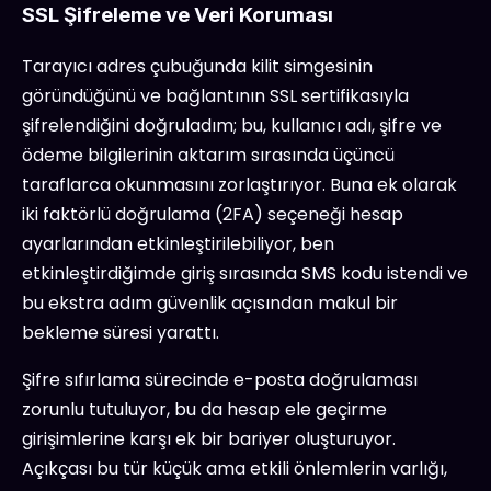
SSL Şifreleme ve Veri Koruması
Tarayıcı adres çubuğunda kilit simgesinin
göründüğünü ve bağlantının SSL sertifikasıyla
şifrelendiğini doğruladım; bu, kullanıcı adı, şifre ve
ödeme bilgilerinin aktarım sırasında üçüncü
taraflarca okunmasını zorlaştırıyor. Buna ek olarak
iki faktörlü doğrulama (2FA) seçeneği hesap
ayarlarından etkinleştirilebiliyor, ben
etkinleştirdiğimde giriş sırasında SMS kodu istendi ve
bu ekstra adım güvenlik açısından makul bir
bekleme süresi yarattı.
Şifre sıfırlama sürecinde e-posta doğrulaması
zorunlu tutuluyor, bu da hesap ele geçirme
girişimlerine karşı ek bir bariyer oluşturuyor.
Açıkçası bu tür küçük ama etkili önlemlerin varlığı,