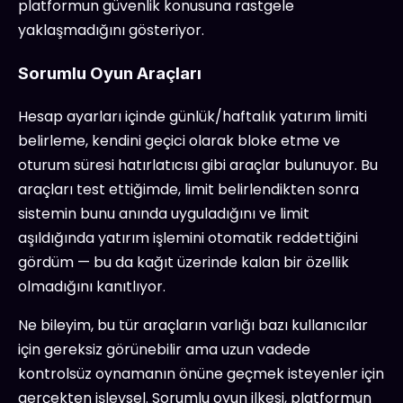
platformun güvenlik konusuna rastgele
yaklaşmadığını gösteriyor.
Sorumlu Oyun Araçları
Hesap ayarları içinde günlük/haftalık yatırım limiti
belirleme, kendini geçici olarak bloke etme ve
oturum süresi hatırlatıcısı gibi araçlar bulunuyor. Bu
araçları test ettiğimde, limit belirlendikten sonra
sistemin bunu anında uyguladığını ve limit
aşıldığında yatırım işlemini otomatik reddettiğini
gördüm — bu da kağıt üzerinde kalan bir özellik
olmadığını kanıtlıyor.
Ne bileyim, bu tür araçların varlığı bazı kullanıcılar
için gereksiz görünebilir ama uzun vadede
kontrolsüz oynamanın önüne geçmek isteyenler için
gerçekten işlevsel. Sorumlu oyun ilkesi, platformun