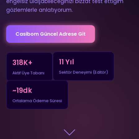
engelsiz ulaşabileceğinizi bizzat test ettiğim
gözlemlerle anlatıyorum.
Casibom Güncel Adrese Git
11 Yıl
318K+
Sektör Deneyimi (Editör)
Aktif Üye Tabanı
~19dk
Ortalama Ödeme Süresi