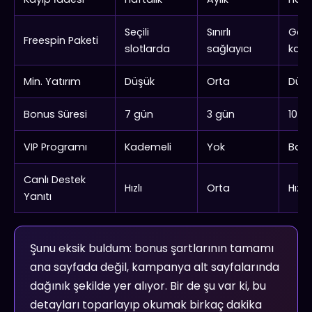
Seçili
Sınırlı
Geni
Freespin Paketi
slotlarda
sağlayıcı
kap
Min. Yatırım
Düşük
Orta
Düş
Bonus Süresi
7 gün
3 gün
10 g
VIP Programı
Kademeli
Yok
Basi
Canlı Destek
Hızlı
Orta
Hızlı
Yanıtı
Şunu eksik buldum: bonus şartlarının tamamı
ana sayfada değil, kampanya alt sayfalarında
dağınık şekilde yer alıyor. Bir de şu var ki, bu
detayları toparlayıp okumak birkaç dakika