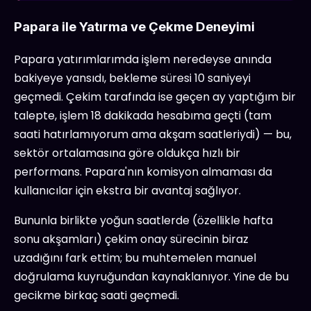
Papara ile Yatırma ve Çekme Deneyimi
Papara yatırımlarımda işlem neredeyse anında
bakiyeye yansıdı, bekleme süresi 10 saniyeyi
geçmedi. Çekim tarafında ise geçen ay yaptığım bir
talepte, işlem 18 dakikada hesabıma geçti (tam
saati hatırlamıyorum ama akşam saatleriydi) — bu,
sektör ortalamasına göre oldukça hızlı bir
performans. Papara'nın komisyon almaması da
kullanıcılar için ekstra bir avantaj sağlıyor.
Bununla birlikte yoğun saatlerde (özellikle hafta
sonu akşamları) çekim onay sürecinin biraz
uzadığını fark ettim; bu muhtemelen manuel
doğrulama kuyruğundan kaynaklanıyor. Yine de bu
gecikme birkaç saati geçmedi.