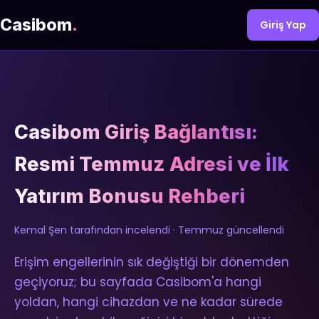
Casibom
.
Giriş Yap
Casibom Giriş Bağlantısı:
Resmi Temmuz Adresi ve İlk
Yatırım Bonusu Rehberi
Kemal Şen tarafından incelendi · Temmuz güncellendi
Erişim engellerinin sık değiştiği bir dönemden
geçiyoruz; bu sayfada Casibom'a hangi
yoldan, hangi cihazdan ve ne kadar sürede