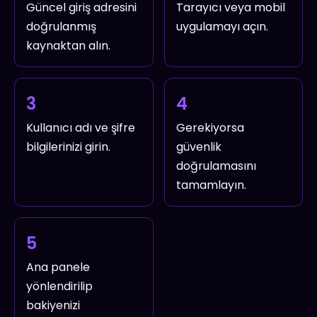
Güncel giriş adresini
Tarayıcı veya mobil
doğrulanmış
uygulamayı açın.
kaynaktan alın.
3
4
Kullanıcı adı ve şifre
Gerekiyorsa
bilgilerinizi girin.
güvenlik
doğrulamasını
tamamlayın.
5
Ana panele
yönlendirilip
bakiyenizi