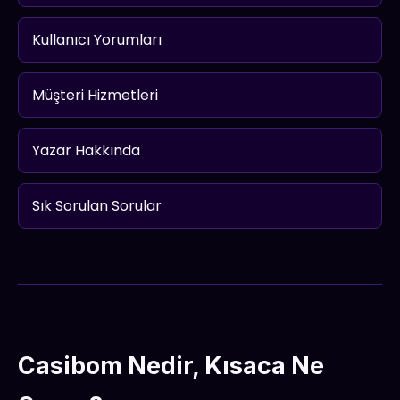
Kullanıcı Yorumları
Müşteri Hizmetleri
Yazar Hakkında
Sık Sorulan Sorular
Casibom Nedir, Kısaca Ne