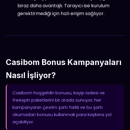
biraz daha avantajlı. Tarayıcı ise kurulum
gerektirmediği için hızlı erişim sağlıyor.
Casibom Bonus Kampanyaları
Nasıl İşliyor?
Casibom hoşgeldin bonusu, kayıp iadesi ve
freespin paketlerini bir arada sunuyor; her
kampanyanın çevrim şartı farklı ve bu şartı
okumadan bonusu kullanmak para kaybına yol
açabiliyor.