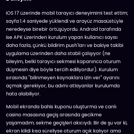
iOS 17 üzerinde mobil tarayıcı deneyimimi test ettim;
sayfa 1.4 saniyede yüklendi ve arayüz masaüstüyle
neredeyse birebir örtüşüyordu. Android tarafında
ise APK üzerinden kurulum yapan kullanıcı sayısı
daha fazla, çünkü bildirim push'ları ve bakiye takibi
uygulama üzerinden daha stabil çalışıyor (ne
bileyim, belki tarayıcı sekmesi kapanınca oturum
düşmesin diye böyle tercih ediliyordur). Kurulum
sırasında "bilinmeyen kaynaklara izin ver" ayarını
açmak gerekiyor, bu adımı atlayanlar kurulumda
hata alabiliyor.
Mobil ekranda bahis kuponu oluşturma ve canlı
casino masasına geçiş arasında gecikme
yaşamadım; sekme geçişleri akıcıydı. Bir de şu var ki,
ekran kilidi kısa süreliyse oturum açık kalıyor ama