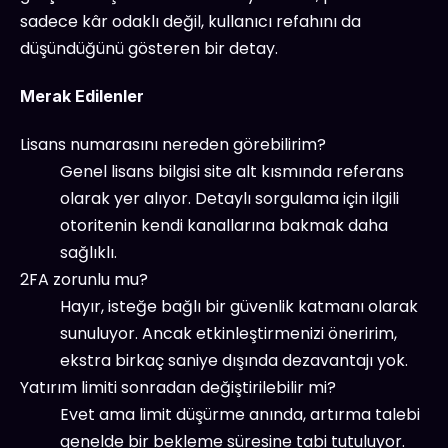
sadece kâr odaklı değil, kullanıcı refahını da
düşündüğünü gösteren bir detay.
Merak Edilenler
Lisans numarasını nereden görebilirim?
Genel lisans bilgisi site alt kısmında referans
olarak yer alıyor. Detaylı sorgulama için ilgili
otoritenin kendi kanallarına bakmak daha
sağlıklı.
2FA zorunlu mu?
Hayır, isteğe bağlı bir güvenlik katmanı olarak
sunuluyor. Ancak etkinleştirmenizi öneririm,
ekstra birkaç saniye dışında dezavantajı yok.
Yatırım limiti sonradan değiştirilebilir mi?
Evet ama limit düşürme anında, artırma talebi
genelde bir bekleme süresine tabi tutuluyor.