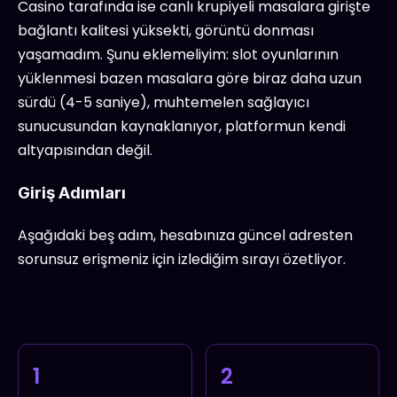
Casino tarafında ise canlı krupiyeli masalara girişte
bağlantı kalitesi yüksekti, görüntü donması
yaşamadım. Şunu eklemeliyim: slot oyunlarının
yüklenmesi bazen masalara göre biraz daha uzun
sürdü (4-5 saniye), muhtemelen sağlayıcı
sunucusundan kaynaklanıyor, platformun kendi
altyapısından değil.
Giriş Adımları
Aşağıdaki beş adım, hesabınıza güncel adresten
sorunsuz erişmeniz için izlediğim sırayı özetliyor.
1
2