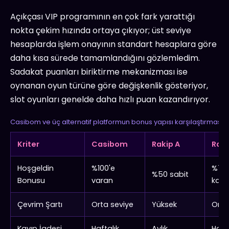
Açıkçası VIP programının en çok fark yarattığı
nokta çekim hızında ortaya çıkıyor; üst seviye
hesaplarda işlem onayının standart hesaplara göre
daha kısa sürede tamamlandığını gözlemledim.
Sadakat puanları biriktirme mekanizması ise
oynanan oyun türüne göre değişkenlik gösteriyor,
slot oyunları genelde daha hızlı puan kazandırıyor.
Casibom ve üç alternatif platformun bonus yapısı karşılaştırması
Kriter
Casibom
Rakip A
Raki
Hoşgeldin
%100'e
%75
%50 sabit
Bonusu
varan
kade
Çevrim Şartı
Orta seviye
Yüksek
Orta
Kayıp İadesi
Haftalık
Aylık
Hafta