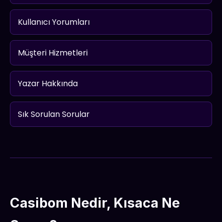
Kullanıcı Yorumları
Müşteri Hizmetleri
Yazar Hakkında
Sık Sorulan Sorular
Casibom Nedir, Kısaca Ne