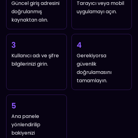
Güncel giriş adresini
Tarayıcı veya mobil
doğrulanmış
uygulamayı açın.
kaynaktan alın.
3
4
Kullanıcı adı ve şifre
Gerekiyorsa
bilgilerinizi girin.
güvenlik
doğrulamasını
tamamlayın.
5
Ana panele
yönlendirilip
bakiyenizi