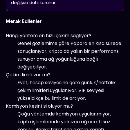
değişse dahi korunur.
Merak Edilenler
Hangi yöntem en hızlı çekim sağlıyor?
Genel gözlemime göre Papara en kısa sürede
sonuçlanıyor. Kripto da yakın bir performans
sunuyor ama ağ yoğunluğuna bağlı
değişebiliyor.
Çekim limiti var mı?
Evet, hesap seviyesine göre günlük/haftalık
çekim limitleri uygulanıyor. VIP seviyesi
yükseldikçe bu limit de artıyor.
Komisyon kesintisi oluyor mu?
Çoğu yöntemde komisyon uygulanmıyor,
kripto işlemlerinde yalnızca ağ ücreti söz
konusu. Banka tarafında ekstra kesinti