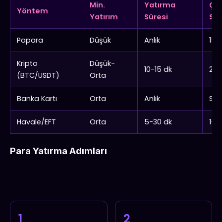
Min.
Yatırma
Çe
Yöntem
Yatırım
Süresi
Sür
Papara
Düşük
Anlık
15-
Kripto
Düşük-
10-15 dk
20-
(BTC/USDT)
Orta
Banka Kartı
Orta
Anlık
Sun
Havale/EFT
Orta
5-30 dk
1-3
Para Yatırma Adımları
1
2