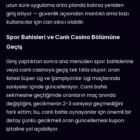
uzun süre uygulama arka planda kalırsa yeniden
giriş istiyor — güvenlik açısından mantıklı ama bazı
kullanıcılar için can sıkıcı olabilir.
Spor Bahisleri ve Canlı Casino Bölümüne
Geçiş
Giriş yaptıktan sonra ana menüden spor bahislerine
veya canlı casinoya geçiş tek tıkla oluyor; oran
listesi Süper Lig ve Şampiyonlar Ligi maçlarında
saniyeler içinde güncelleniyor. Canlı bahis
sekmesine geçtiğimde oranların maç anında
değiştiğini, gecikmenin 2-3 saniyeyi geçmediğini
fark ettim; bu, canlı bahis oynayanlar için önemli bir
detay çünkü gecikmeli oran güncellemesi kupon
iptaline yol açabiliyor.