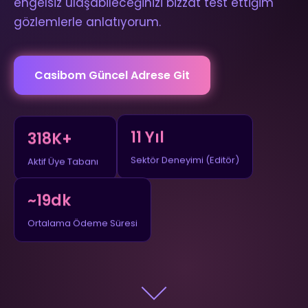
engelsiz ulaşabileceğinizi bizzat test ettiğim
gözlemlerle anlatıyorum.
Casibom Güncel Adrese Git
11 Yıl
318K+
Sektör Deneyimi (Editör)
Aktif Üye Tabanı
~19dk
Ortalama Ödeme Süresi