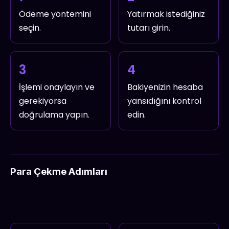
Ödeme yöntemini
Yatırmak istediğiniz
seçin.
tutarı girin.
3
4
İşlemi onaylayın ve
Bakiyenizin hesaba
gerekiyorsa
yansıdığını kontrol
doğrulama yapın.
edin.
Para Çekme Adımları