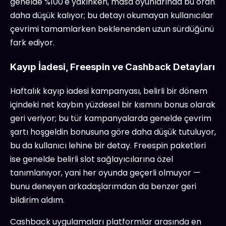
genelde %100'e yakınken, masa oyunlarında bu oran
daha düşük kalıyor; bu detayı okumayan kullanıcılar
çevrimi tamamlarken beklenenden uzun sürdüğünü
fark ediyor.
Kayıp İadesi, Freespin ve Cashback Detayları
Haftalık kayıp iadesi kampanyası, belirli bir dönem
içindeki net kaybın yüzdesel bir kısmını bonus olarak
geri veriyor; bu tür kampanyalarda genelde çevrim
şartı hoşgeldin bonusuna göre daha düşük tutuluyor,
bu da kullanıcı lehine bir detay. Freespin paketleri
ise genelde belirli slot sağlayıcılarına özel
tanımlanıyor, yani her oyunda geçerli olmuyor —
bunu deneyen arkadaşlarımdan da benzer geri
bildirim aldım.
Cashback uygulamaları platformlar arasında en