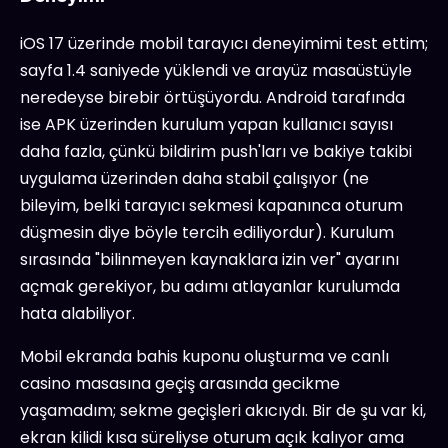
iOS 17 üzerinde mobil tarayıcı deneyimimi test ettim;
sayfa 1.4 saniyede yüklendi ve arayüz masaüstüyle
neredeyse birebir örtüşüyordu. Android tarafında
ise APK üzerinden kurulum yapan kullanıcı sayısı
daha fazla, çünkü bildirim push'ları ve bakiye takibi
uygulama üzerinden daha stabil çalışıyor (ne
bileyim, belki tarayıcı sekmesi kapanınca oturum
düşmesin diye böyle tercih ediliyordur). Kurulum
sırasında "bilinmeyen kaynaklara izin ver" ayarını
açmak gerekiyor, bu adımı atlayanlar kurulumda
hata alabiliyor.
Mobil ekranda bahis kuponu oluşturma ve canlı
casino masasına geçiş arasında gecikme
yaşamadım; sekme geçişleri akıcıydı. Bir de şu var ki,
ekran kilidi kısa süreliyse oturum açık kalıyor ama