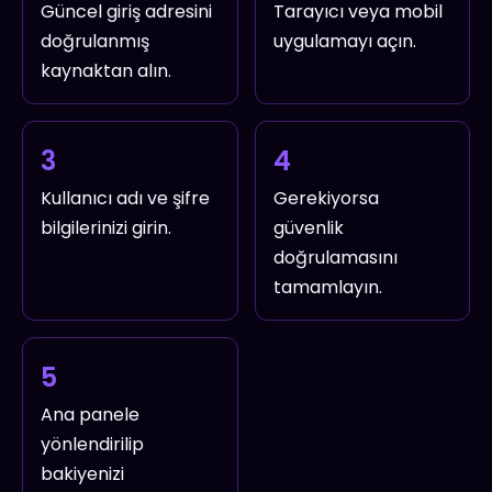
Güncel giriş adresini
Tarayıcı veya mobil
doğrulanmış
uygulamayı açın.
kaynaktan alın.
3
4
Kullanıcı adı ve şifre
Gerekiyorsa
bilgilerinizi girin.
güvenlik
doğrulamasını
tamamlayın.
5
Ana panele
yönlendirilip
bakiyenizi