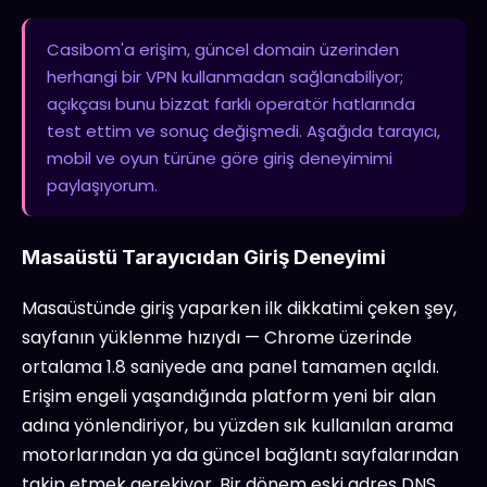
Casibom'a erişim, güncel domain üzerinden
herhangi bir VPN kullanmadan sağlanabiliyor;
açıkçası bunu bizzat farklı operatör hatlarında
test ettim ve sonuç değişmedi. Aşağıda tarayıcı,
mobil ve oyun türüne göre giriş deneyimimi
paylaşıyorum.
Masaüstü Tarayıcıdan Giriş Deneyimi
Masaüstünde giriş yaparken ilk dikkatimi çeken şey,
sayfanın yüklenme hızıydı — Chrome üzerinde
ortalama 1.8 saniyede ana panel tamamen açıldı.
Erişim engeli yaşandığında platform yeni bir alan
adına yönlendiriyor, bu yüzden sık kullanılan arama
motorlarından ya da güncel bağlantı sayfalarından
takip etmek gerekiyor. Bir dönem eski adres DNS