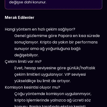
değişse dahi korunur.
Merak Edilenler
Hangi yöntem en hızlı çekim sağlıyor?
Genel gözlemime göre Papara en kısa sürede
sonuçlanıyor. Kripto da yakın bir performans
sunuyor ama ağ yoğunluğuna bağlı
değişebiliyor.
Çekim limiti var mı?
Evet, hesap seviyesine göre günlük/haftalık
çekim limitleri uygulanıyor. VIP seviyesi
yükseldikçe bu limit de artıyor.
Komisyon kesintisi oluyor mu?
Çoğu yöntemde komisyon uygulanmıyor,
kripto işlemlerinde yalnızca ağ ücreti söz
konusu. Banka tarafında ekstra kesinti