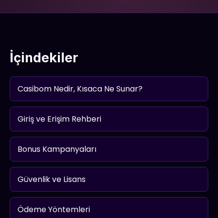
İçindekiler
Casibom Nedir, Kısaca Ne Sunar?
Giriş ve Erişim Rehberi
Bonus Kampanyaları
Güvenlik ve Lisans
Ödeme Yöntemleri