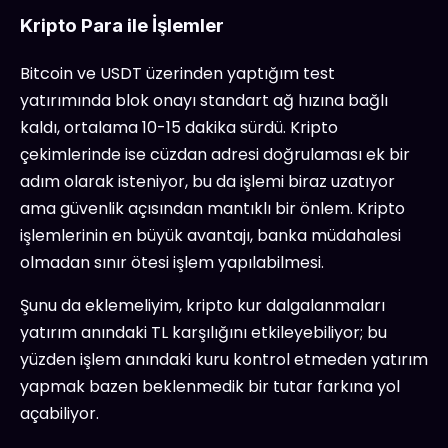
Kripto Para ile İşlemler
Bitcoin ve USDT üzerinden yaptığım test
yatırımında blok onayı standart ağ hızına bağlı
kaldı, ortalama 10-15 dakika sürdü. Kripto
çekimlerinde ise cüzdan adresi doğrulaması ek bir
adım olarak isteniyor, bu da işlemi biraz uzatıyor
ama güvenlik açısından mantıklı bir önlem. Kripto
işlemlerinin en büyük avantajı, banka müdahalesi
olmadan sınır ötesi işlem yapılabilmesi.
Şunu da eklemeliyim, kripto kur dalgalanmaları
yatırım anındaki TL karşılığını etkileyebiliyor; bu
yüzden işlem anındaki kuru kontrol etmeden yatırım
yapmak bazen beklenmedik bir tutar farkına yol
açabiliyor.