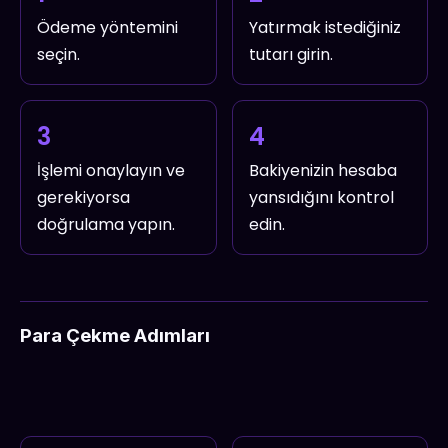
Ödeme yöntemini
Yatırmak istediğiniz
seçin.
tutarı girin.
3
4
İşlemi onaylayın ve
Bakiyenizin hesaba
gerekiyorsa
yansıdığını kontrol
doğrulama yapın.
edin.
Para Çekme Adımları