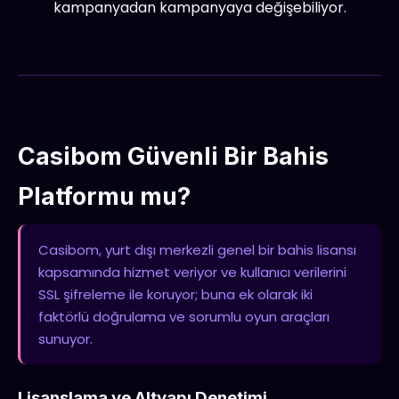
kampanyadan kampanyaya değişebiliyor.
Casibom Güvenli Bir Bahis
Platformu mu?
Casibom, yurt dışı merkezli genel bir bahis lisansı
kapsamında hizmet veriyor ve kullanıcı verilerini
SSL şifreleme ile koruyor; buna ek olarak iki
faktörlü doğrulama ve sorumlu oyun araçları
sunuyor.
Lisanslama ve Altyapı Denetimi