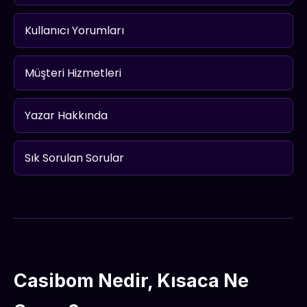
Kullanıcı Yorumları
Müşteri Hizmetleri
Yazar Hakkında
Sık Sorulan Sorular
Casibom Nedir, Kısaca Ne