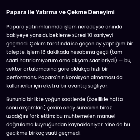
Papara ile Yatırma ve Çekme Deneyimi
Papara yatırımlarımda işlem neredeyse anında
bakiyeye yansıdı, bekleme süresi 10 saniyeyi
geçmedi. Çekim tarafında ise geçen ay yaptığım bir
talepte, işlem 18 dakikada hesabıma geçti (tam
saati hatırlamıyorum ama akşam saatleriydi) — bu,
sektör ortalamasına göre oldukça hızlı bir
performans. Papara'nın komisyon almaması da
kullanıcılar için ekstra bir avantaj sağlıyor.
Bununla birlikte yoğun saatlerde (özellikle hafta
sonu akşamları) çekim onay sürecinin biraz
uzadığını fark ettim; bu muhtemelen manuel
doğrulama kuyruğundan kaynaklanıyor. Yine de bu
gecikme birkaç saati geçmedi.