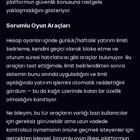
platformun güvenlik konusuna rastgele
yaklaşmadığını gösteriyor.
Sorumlu Oyun Araçları
Hesap ayarları içinde günlük/haftalık yatırım limiti
belirleme, kendini geçici olarak bloke etme ve
oturum süresi hatırlatıcısı gibi araçlar bulunuyor. Bu
araçları test ettiğimde, limit belirlendikten sonra
sistemin bunu anında uyguladığını ve limit
aşıldığında yatırım işlemini otomatik reddettiğini
gördüm — bu da kağıt üzerinde kalan bir özellik
olmadığını kanıtlıyor.
Ne bileyim, bu tür araçların varlığı bazı kullanıcılar
için gereksiz görünebilir ama uzun vadede
kontrolsüz oynamanın önüne geçmek isteyenler için
gerçekten işlevsel. Sorumlu oyun ilkesi, platformun