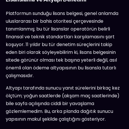
Platformun sunduğu lisans belgesi, genel anlamda
uluslararası bir bahis otoritesi çerçevesinde
tanımlanmış; bu tür lisanslar operatörün belirli
finansal ve teknik standartları karşılamasını şart
koşuyor. 11 yıldır bu tür denetim süreçlerini takip
eden biri olarak söyleyebilirim ki, lisans belgesinin
sitede görünür olması tek başına yeterli değil, asıl
önemli olan ödeme altyapısının bu lisansla tutarlı
çalışmasıdır.
Altyapı tarafında sunucu yanıt sürelerini birkaç kez
ölçtüm; yoğun saatlerde (akşam maç saatlerinde)
bile sayfa açılışında ciddi bir yavaşlama
gözlemlemedim. Bu, arka planda dağıtık sunucu
yapısının makul şekilde çalıştığını gösteriyor.