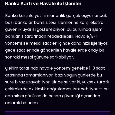
Banka Kartı ve Havale ile İşlemler
Banka kartı ile yatırımlar anlık gerçekleşiyor ancak
bazı bankalar bahis sitesi işlemlerine karşı ekstra
güvenlik uyarısı gösterebiliyor, bu durumda işlem
bankanız tarafından reddedilebilir. Havale/EFT
yöntemi ise mesai saatleri içinde daha hızlı işleniyor;
gece saatlerinde gönderilen havalelerde onay bir
sonraki mesai gününe sarkabiliyor.
Çekim tarafında havale yöntemi genelde 1-3 saat
arasında tamamlanıyor, bazı yoğun günlerde bu
süre biraz uzayabiliyor. Bir de şu var ki, yüksek tutarlı
çekimlerde ek kimlik doğrulaması istenebiliyor — bu
can sıkıcı görünse de hesap güvenliği açısından
anlamlı bir adım.