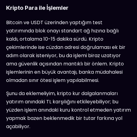
Kripto Para ile İşlemler
Bitcoin ve USDT üzerinden yaptığım test
yatırımında blok onayı standart ağ hızına bağlı
kaldı, ortalama 10-15 dakika sürdü. Kripto
çekimlerinde ise cüzdan adresi doğrulaması ek bir
adım olarak isteniyor, bu da işlemi biraz uzatıyor
ama güvenlik açısından mantıklı bir önlem. Kripto
işlemlerinin en büyük avantajı, banka müdahalesi
olmadan sınır ötesi işlem yapılabilmesi.
Şunu da eklemeliyim, kripto kur dalgalanmaları
yatırım anındaki TL karşılığını etkileyebiliyor; bu
yüzden işlem anındaki kuru kontrol etmeden yatırım
yapmak bazen beklenmedik bir tutar farkına yol
açabiliyor.