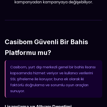
kampanyadan kampanyaya değişebiliyor.
Casibom Güvenli Bir Bahis
Platformu mu?
Casibom, yurt dışı merkezli genel bir bahis lisansı
kapsamında hizmet veriyor ve kullanıcı verilerini
SSL şifreleme ile koruyor; buna ek olarak iki
faktörlü doğrulama ve sorumlu oyun araçları
sunuyor.
Lisanslama ve Altyapı Denetimi