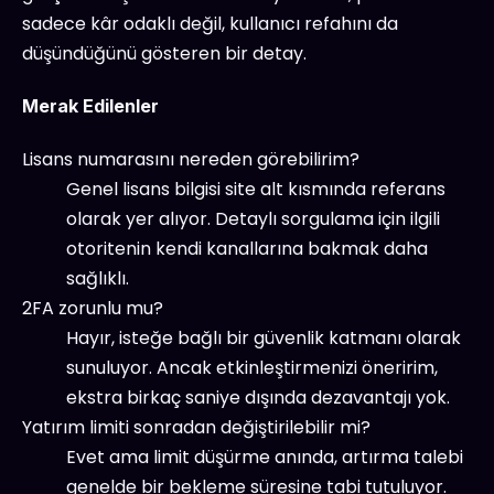
sadece kâr odaklı değil, kullanıcı refahını da
düşündüğünü gösteren bir detay.
Merak Edilenler
Lisans numarasını nereden görebilirim?
Genel lisans bilgisi site alt kısmında referans
olarak yer alıyor. Detaylı sorgulama için ilgili
otoritenin kendi kanallarına bakmak daha
sağlıklı.
2FA zorunlu mu?
Hayır, isteğe bağlı bir güvenlik katmanı olarak
sunuluyor. Ancak etkinleştirmenizi öneririm,
ekstra birkaç saniye dışında dezavantajı yok.
Yatırım limiti sonradan değiştirilebilir mi?
Evet ama limit düşürme anında, artırma talebi
genelde bir bekleme süresine tabi tutuluyor.