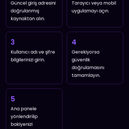
Güncel giriş adresini
Tarayıcı veya mobil
doğrulanmış
uygulamayı açın.
kaynaktan alın.
3
4
Kullanıcı adı ve şifre
Gerekiyorsa
bilgilerinizi girin.
güvenlik
doğrulamasını
tamamlayın.
5
Ana panele
yönlendirilip
bakiyenizi