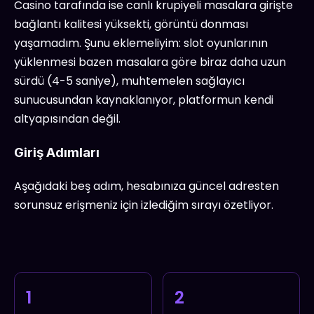
Casino tarafında ise canlı krupiyeli masalara girişte
bağlantı kalitesi yüksekti, görüntü donması
yaşamadım. Şunu eklemeliyim: slot oyunlarının
yüklenmesi bazen masalara göre biraz daha uzun
sürdü (4-5 saniye), muhtemelen sağlayıcı
sunucusundan kaynaklanıyor, platformun kendi
altyapısından değil.
Giriş Adımları
Aşağıdaki beş adım, hesabınıza güncel adresten
sorunsuz erişmeniz için izlediğim sırayı özetliyor.
1
2