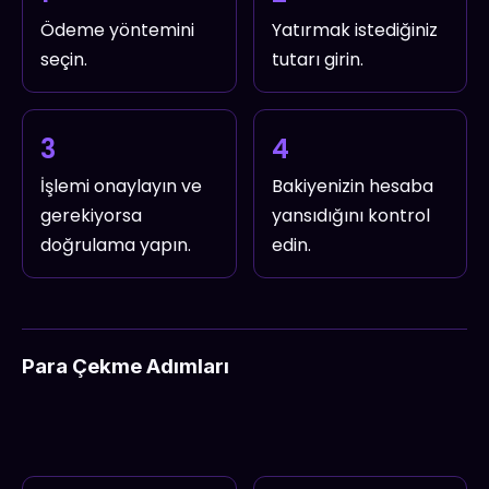
Ödeme yöntemini
Yatırmak istediğiniz
seçin.
tutarı girin.
3
4
İşlemi onaylayın ve
Bakiyenizin hesaba
gerekiyorsa
yansıdığını kontrol
doğrulama yapın.
edin.
Para Çekme Adımları