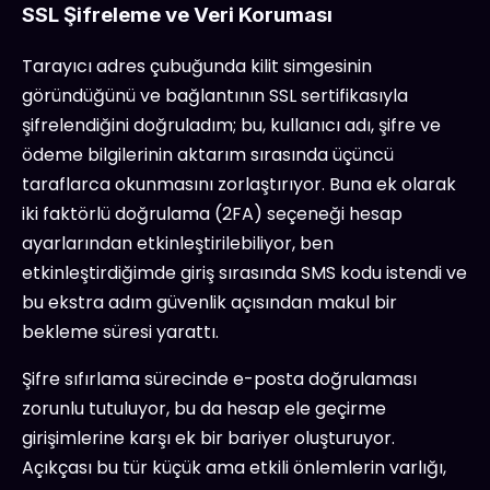
SSL Şifreleme ve Veri Koruması
Tarayıcı adres çubuğunda kilit simgesinin
göründüğünü ve bağlantının SSL sertifikasıyla
şifrelendiğini doğruladım; bu, kullanıcı adı, şifre ve
ödeme bilgilerinin aktarım sırasında üçüncü
taraflarca okunmasını zorlaştırıyor. Buna ek olarak
iki faktörlü doğrulama (2FA) seçeneği hesap
ayarlarından etkinleştirilebiliyor, ben
etkinleştirdiğimde giriş sırasında SMS kodu istendi ve
bu ekstra adım güvenlik açısından makul bir
bekleme süresi yarattı.
Şifre sıfırlama sürecinde e-posta doğrulaması
zorunlu tutuluyor, bu da hesap ele geçirme
girişimlerine karşı ek bir bariyer oluşturuyor.
Açıkçası bu tür küçük ama etkili önlemlerin varlığı,