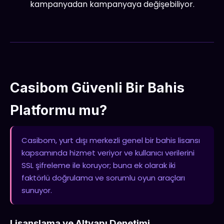
kampanyadan kampanyaya değişebiliyor.
Casibom Güvenli Bir Bahis
Platformu mu?
Casibom, yurt dışı merkezli genel bir bahis lisansı
kapsamında hizmet veriyor ve kullanıcı verilerini
SSL şifreleme ile koruyor; buna ek olarak iki
faktörlü doğrulama ve sorumlu oyun araçları
sunuyor.
Lisanslama ve Altyapı Denetimi