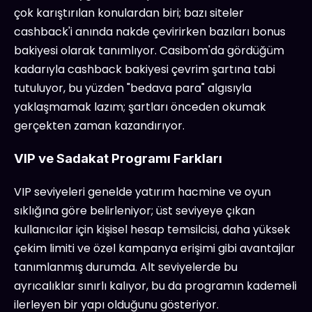
çok karıştırılan konulardan biri; bazı siteler
cashback'i anında nakde çevirirken bazıları bonus
bakiyesi olarak tanımlıyor. Casibom'da gördüğüm
kadarıyla cashback bakiyesi çevrim şartına tabi
tutuluyor, bu yüzden "bedava para" algısıyla
yaklaşmamak lazım; şartları önceden okumak
gerçekten zaman kazandırıyor.
VIP ve Sadakat Programı Farkları
VIP seviyeleri genelde yatırım hacmine ve oyun
sıklığına göre belirleniyor; üst seviyeye çıkan
kullanıcılar için kişisel hesap temsilcisi, daha yüksek
çekim limiti ve özel kampanya erişimi gibi avantajlar
tanımlanmış durumda. Alt seviyelerde bu
ayrıcalıklar sınırlı kalıyor, bu da programın kademeli
ilerleyen bir yapı olduğunu gösteriyor.