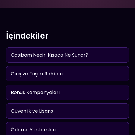
İçindekiler
Casibom Nedir, Kısaca Ne Sunar?
Giriş ve Erişim Rehberi
Bonus Kampanyaları
Güvenlik ve Lisans
Ödeme Yöntemleri