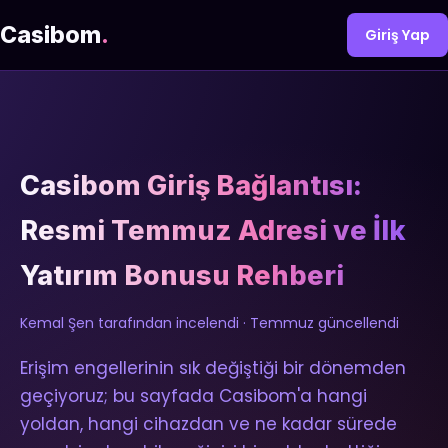
Casibom
.
Giriş Yap
Casibom Giriş Bağlantısı:
Resmi Temmuz Adresi ve İlk
Yatırım Bonusu Rehberi
Kemal Şen tarafından incelendi · Temmuz güncellendi
Erişim engellerinin sık değiştiği bir dönemden
geçiyoruz; bu sayfada Casibom'a hangi
yoldan, hangi cihazdan ve ne kadar sürede