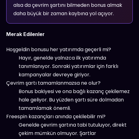
alsa da çevrim şartını bilmeden bonus almak
daha büyük bir zaman kaybına yol açıyor.
Merak Edilenler
Hoşgeldin bonusu her yatırımda geçerli mi?
Hayır, genelde yalnızca ilk yatırımda
tanımlanıyor. Sonraki yatırımlar için farklı
kampanyalar devreye giriyor.
Çevrim şartı tamamlanmazsa ne olur?
Bonus bakiyesi ve ona bağlı kazanç çekilemez
hale geliyor. Bu yüzden şartı süre dolmadan
tamamlamak önemli.
Freespin kazançları anında çekilebilir mi?
Genelde çevrim şartına tabi tutuluyor, direkt
çekim mümkün olmuyor. Şartlar