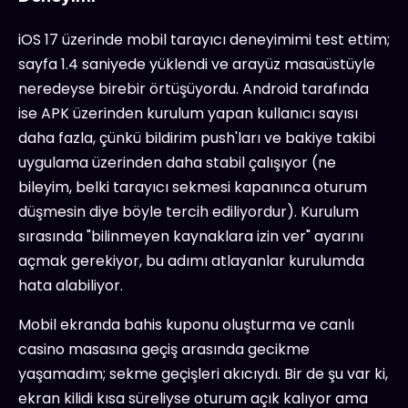
iOS 17 üzerinde mobil tarayıcı deneyimimi test ettim;
sayfa 1.4 saniyede yüklendi ve arayüz masaüstüyle
neredeyse birebir örtüşüyordu. Android tarafında
ise APK üzerinden kurulum yapan kullanıcı sayısı
daha fazla, çünkü bildirim push'ları ve bakiye takibi
uygulama üzerinden daha stabil çalışıyor (ne
bileyim, belki tarayıcı sekmesi kapanınca oturum
düşmesin diye böyle tercih ediliyordur). Kurulum
sırasında "bilinmeyen kaynaklara izin ver" ayarını
açmak gerekiyor, bu adımı atlayanlar kurulumda
hata alabiliyor.
Mobil ekranda bahis kuponu oluşturma ve canlı
casino masasına geçiş arasında gecikme
yaşamadım; sekme geçişleri akıcıydı. Bir de şu var ki,
ekran kilidi kısa süreliyse oturum açık kalıyor ama