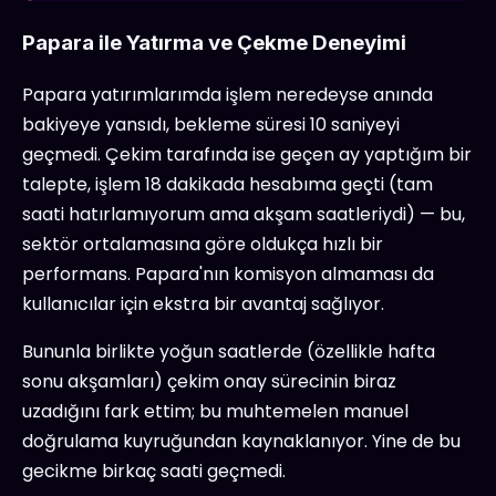
Papara ile Yatırma ve Çekme Deneyimi
Papara yatırımlarımda işlem neredeyse anında
bakiyeye yansıdı, bekleme süresi 10 saniyeyi
geçmedi. Çekim tarafında ise geçen ay yaptığım bir
talepte, işlem 18 dakikada hesabıma geçti (tam
saati hatırlamıyorum ama akşam saatleriydi) — bu,
sektör ortalamasına göre oldukça hızlı bir
performans. Papara'nın komisyon almaması da
kullanıcılar için ekstra bir avantaj sağlıyor.
Bununla birlikte yoğun saatlerde (özellikle hafta
sonu akşamları) çekim onay sürecinin biraz
uzadığını fark ettim; bu muhtemelen manuel
doğrulama kuyruğundan kaynaklanıyor. Yine de bu
gecikme birkaç saati geçmedi.