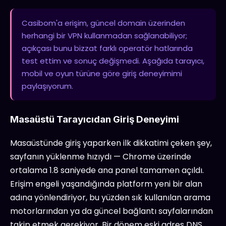
Casibom'a erişim, güncel domain üzerinden
herhangi bir VPN kullanmadan sağlanabiliyor;
açıkçası bunu bizzat farklı operatör hatlarında
test ettim ve sonuç değişmedi. Aşağıda tarayıcı,
mobil ve oyun türüne göre giriş deneyimimi
paylaşıyorum.
Masaüstü Tarayıcıdan Giriş Deneyimi
Masaüstünde giriş yaparken ilk dikkatimi çeken şey,
sayfanın yüklenme hızıydı — Chrome üzerinde
ortalama 1.8 saniyede ana panel tamamen açıldı.
Erişim engeli yaşandığında platform yeni bir alan
adına yönlendiriyor, bu yüzden sık kullanılan arama
motorlarından ya da güncel bağlantı sayfalarından
takip etmek gerekiyor. Bir dönem eski adres DNS