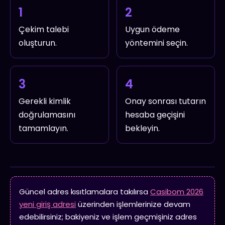
1
2
Çekim talebi
Uygun ödeme
oluşturun.
yöntemini seçin.
3
4
Gerekli kimlik
Onay sonrası tutarın
doğrulamasını
hesaba geçişini
tamamlayın.
bekleyin.
Güncel adres kısıtlamalara takılırsa
Casibom 2026
yeni giriş adresi
üzerinden işlemlerinize devam
edebilirsiniz; bakiyeniz ve işlem geçmişiniz adres