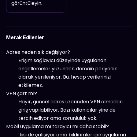
görüntüleyin.
Merak Edilenler
Adres neden sık değişiyor?
Erişim sağlayıcı düzeyinde uygulanan
engellemeler yüzünden domain periyodik
olarak yenileniyor. Bu, hesap verilerinizi
etkilemez.
VPN şart mı?
Hayır, güncel adres üzerinden VPN olmadan
giriş yapılabiliyor. Bazı kullanıcılar yine de
tercih ediyor ama zorunluluk yok.
Mobil uygulama mı tarayıcı mı daha stabil?
İkisi de çalışıyor ama bildirimler için uygulama