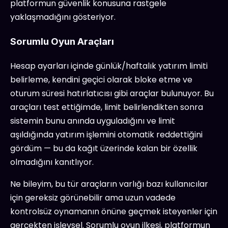
platformun güvenlik konusuna rastgele
yaklaşmadığını gösteriyor.
Sorumlu Oyun Araçları
Hesap ayarları içinde günlük/haftalık yatırım limiti
belirleme, kendini geçici olarak bloke etme ve
oturum süresi hatırlatıcısı gibi araçlar bulunuyor. Bu
araçları test ettiğimde, limit belirlendikten sonra
sistemin bunu anında uyguladığını ve limit
aşıldığında yatırım işlemini otomatik reddettiğini
gördüm — bu da kağıt üzerinde kalan bir özellik
olmadığını kanıtlıyor.
Ne bileyim, bu tür araçların varlığı bazı kullanıcılar
için gereksiz görünebilir ama uzun vadede
kontrolsüz oynamanın önüne geçmek isteyenler için
gerçekten işlevsel. Sorumlu oyun ilkesi, platformun