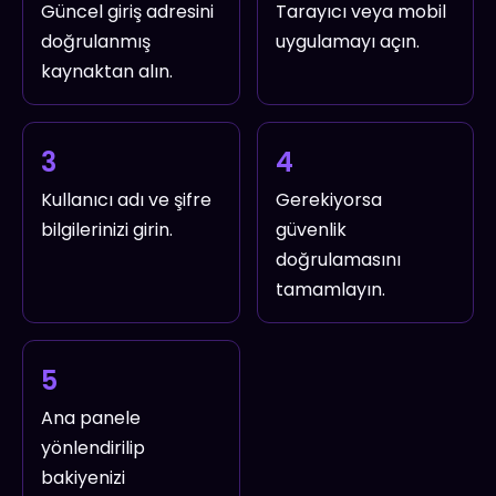
Güncel giriş adresini
Tarayıcı veya mobil
doğrulanmış
uygulamayı açın.
kaynaktan alın.
3
4
Kullanıcı adı ve şifre
Gerekiyorsa
bilgilerinizi girin.
güvenlik
doğrulamasını
tamamlayın.
5
Ana panele
yönlendirilip
bakiyenizi