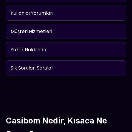
Kullanıcı Yorumları
Müşteri Hizmetleri
Yazar Hakkında
Sık Sorulan Sorular
Casibom Nedir, Kısaca Ne