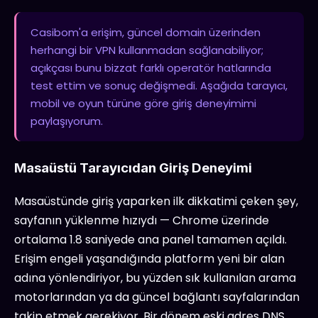
Casibom'a erişim, güncel domain üzerinden
herhangi bir VPN kullanmadan sağlanabiliyor;
açıkçası bunu bizzat farklı operatör hatlarında
test ettim ve sonuç değişmedi. Aşağıda tarayıcı,
mobil ve oyun türüne göre giriş deneyimimi
paylaşıyorum.
Masaüstü Tarayıcıdan Giriş Deneyimi
Masaüstünde giriş yaparken ilk dikkatimi çeken şey,
sayfanın yüklenme hızıydı — Chrome üzerinde
ortalama 1.8 saniyede ana panel tamamen açıldı.
Erişim engeli yaşandığında platform yeni bir alan
adına yönlendiriyor, bu yüzden sık kullanılan arama
motorlarından ya da güncel bağlantı sayfalarından
takip etmek gerekiyor. Bir dönem eski adres DNS