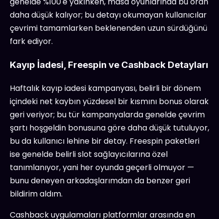
genelde %100'e yakınken, masa oyunlarında bu oran
daha düşük kalıyor; bu detayı okumayan kullanıcılar
çevrimi tamamlarken beklenenden uzun sürdüğünü
fark ediyor.
Kayıp İadesi, Freespin ve Cashback Detayları
Haftalık kayıp iadesi kampanyası, belirli bir dönem
içindeki net kaybın yüzdesel bir kısmını bonus olarak
geri veriyor; bu tür kampanyalarda genelde çevrim
şartı hoşgeldin bonusuna göre daha düşük tutuluyor,
bu da kullanıcı lehine bir detay. Freespin paketleri
ise genelde belirli slot sağlayıcılarına özel
tanımlanıyor, yani her oyunda geçerli olmuyor —
bunu deneyen arkadaşlarımdan da benzer geri
bildirim aldım.
Cashback uygulamaları platformlar arasında en