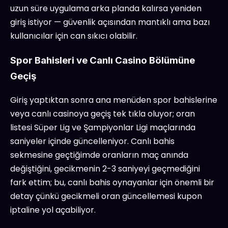
uzun süre uygulama arka planda kalırsa yeniden
giriş istiyor — güvenlik açısından mantıklı ama bazı
kullanıcılar için can sıkıcı olabilir.
Spor Bahisleri ve Canlı Casino Bölümüne
Geçiş
Giriş yaptıktan sonra ana menüden spor bahislerine
veya canlı casinoya geçiş tek tıkla oluyor; oran
listesi Süper Lig ve Şampiyonlar Ligi maçlarında
saniyeler içinde güncelleniyor. Canlı bahis
sekmesine geçtiğimde oranların maç anında
değiştiğini, gecikmenin 2-3 saniyeyi geçmediğini
fark ettim; bu, canlı bahis oynayanlar için önemli bir
detay çünkü gecikmeli oran güncellemesi kupon
iptaline yol açabiliyor.