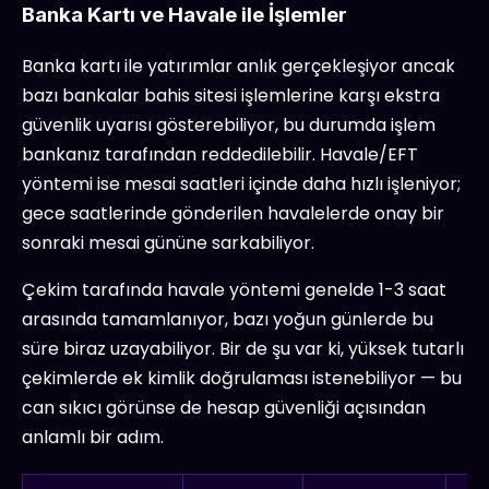
Banka Kartı ve Havale ile İşlemler
Banka kartı ile yatırımlar anlık gerçekleşiyor ancak
bazı bankalar bahis sitesi işlemlerine karşı ekstra
güvenlik uyarısı gösterebiliyor, bu durumda işlem
bankanız tarafından reddedilebilir. Havale/EFT
yöntemi ise mesai saatleri içinde daha hızlı işleniyor;
gece saatlerinde gönderilen havalelerde onay bir
sonraki mesai gününe sarkabiliyor.
Çekim tarafında havale yöntemi genelde 1-3 saat
arasında tamamlanıyor, bazı yoğun günlerde bu
süre biraz uzayabiliyor. Bir de şu var ki, yüksek tutarlı
çekimlerde ek kimlik doğrulaması istenebiliyor — bu
can sıkıcı görünse de hesap güvenliği açısından
anlamlı bir adım.