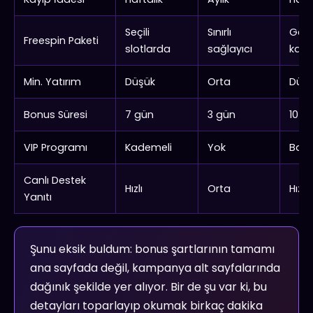
Seçili
Sınırlı
Geni
Freespin Paketi
slotlarda
sağlayıcı
kap
Min. Yatırım
Düşük
Orta
Düş
Bonus Süresi
7 gün
3 gün
10 g
VIP Programı
Kademeli
Yok
Basi
Canlı Destek
Hızlı
Orta
Hızlı
Yanıtı
Şunu eksik buldum: bonus şartlarının tamamı
ana sayfada değil, kampanya alt sayfalarında
dağınık şekilde yer alıyor. Bir de şu var ki, bu
detayları toparlayıp okumak birkaç dakika