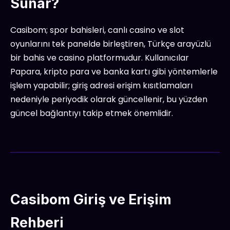
Sunar?
Casibom; spor bahisleri, canlı casino ve slot
oyunlarını tek panelde birleştiren, Türkçe arayüzlü
bir bahis ve casino platformudur. Kullanıcılar
Papara, kripto para ve banka kartı gibi yöntemlerle
işlem yapabilir; giriş adresi erişim kısıtlamaları
nedeniyle periyodik olarak güncellenir, bu yüzden
güncel bağlantıyı takip etmek önemlidir.
Casibom Giriş ve Erişim
Rehberi