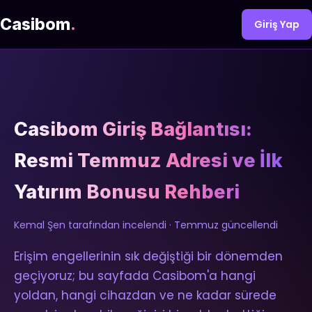
Casibom
.
Giriş Yap
Casibom Giriş Bağlantısı:
Resmi Temmuz Adresi ve İlk
Yatırım Bonusu Rehberi
Kemal Şen tarafından incelendi · Temmuz güncellendi
Erişim engellerinin sık değiştiği bir dönemden
geçiyoruz; bu sayfada Casibom'a hangi
yoldan, hangi cihazdan ve ne kadar sürede