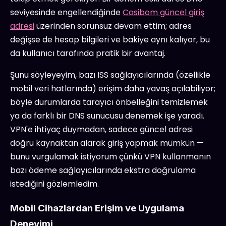
seviyesinde engellendiğinde
Casibom güncel giriş
adresi
üzerinden sorunsuz devam ettim; adres
değişse de hesap bilgileri ve bakiye aynı kalıyor, bu
da kullanıcı tarafında pratik bir avantaj.
Şunu söyleyeyim, bazı ISS sağlayıcılarında (özellikle
mobil veri hatlarında) erişim daha yavaş açılabiliyor;
böyle durumlarda tarayıcı önbelleğini temizlemek
ya da farklı bir DNS sunucusu denemek işe yaradı.
VPN'e ihtiyaç duymadan, sadece güncel adresi
doğru kaynaktan alarak giriş yapmak mümkün —
bunu vurgulamak istiyorum çünkü VPN kullanmanın
bazı ödeme sağlayıcılarında ekstra doğrulama
istediğini gözlemledim.
Mobil Cihazlardan Erişim ve Uygulama
Deneyimi