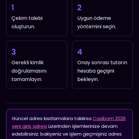
1
2
Çekim talebi
Uygun ödeme
oluşturun.
yöntemini seçin.
3
4
Gerekli kimlik
Onay sonrası tutarın
doğrulamasını
hesaba geçişini
tamamlayın.
bekleyin.
Güncel adres kısıtlamalara takılırsa
Casibom 2026
yeni giriş adresi
üzerinden işlemlerinize devam
edebilirsiniz; bakiyeniz ve işlem geçmişiniz adres