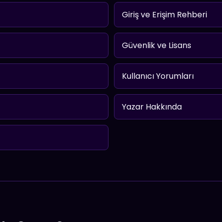
Giriş ve Erişim Rehberi
Güvenlik ve Lisans
Kullanıcı Yorumları
Yazar Hakkında