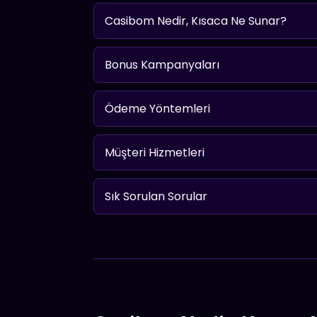
Casibom Nedir, Kısaca Ne Sunar?
Bonus Kampanyaları
Ödeme Yöntemleri
Müşteri Hizmetleri
Sık Sorulan Sorular