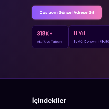
Casibom Güncel Adrese Git
11 Yıl
318K+
Sektör Deneyimi (Editö
Aktif Üye Tabanı
İçindekiler