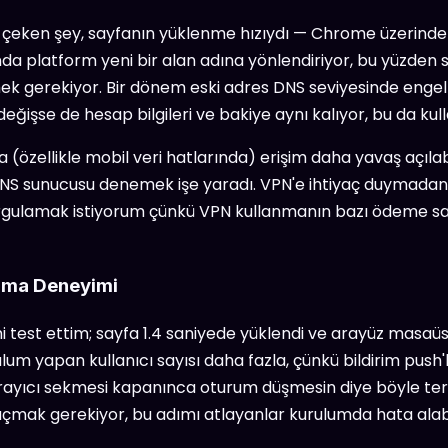
i çeken şey, sayfanın yüklenme hızıydı — Chrome üzerinde
da platform yeni bir alan adına yönlendiriyor, bu yüzden 
ek gerekiyor. Bir dönem eski adres DNS seviyesinde enge
işse de hesap bilgileri ve bakiye aynı kalıyor, bu da kulla
a (özellikle mobil veri hatlarında) erişim daha yavaş açıla
 DNS sunucusu denemek işe yaradı. VPN'e ihtiyaç duymada
gulamak istiyorum çünkü VPN kullanmanın bazı ödeme sa
lama Deneyimi
i test ettim; sayfa 1.4 saniyede yüklendi ve arayüz masaü
lum yapan kullanıcı sayısı daha fazla, çünkü bildirim push
 tarayıcı sekmesi kapanınca oturum düşmesin diye böyle ter
 açmak gerekiyor, bu adımı atlayanlar kurulumda hata alabi