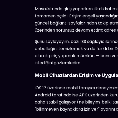
Masaüstünde giriş yaparken ilk dikkatim
tamamen açıldı. Erişim engeli yaşandığın
güncel bağlantı sayfalarından takip etm
üzerinden sorunsuz devam ettim; adres değ
Şunu söyleyeyim, bazı ISS sağlayıcılarınd
önbelleğini temizlemek ya da farklı bir
alarak giriş yapmak mümkün — bunu vur
istediğini gözlemledim.
Mobil Cihazlardan Erişim ve Uygu
iOS 17 üzerinde mobil tarayıcı deneyimim
Android tarafında ise APK üzerinden kuru
daha stabil çalışıyor (ne bileyim, belki
"bilinmeyen kaynaklara izin ver" ayarını