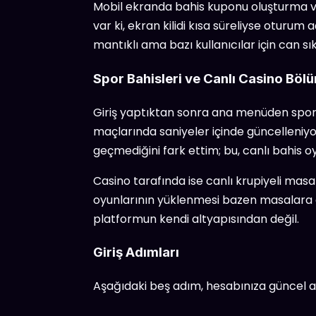
Mobil ekranda bahis kuponu oluşturma ve
var ki, ekran kilidi kısa süreliyse oturu
mantıklı ama bazı kullanıcılar için can sıkı
Spor Bahisleri ve Canlı Casino Böl
Giriş yaptıktan sonra ana menüden spor ba
maçlarında saniyeler içinde güncelleniyo
geçmediğini fark ettim; bu, canlı bahis o
Casino tarafında ise canlı krupiyeli mas
oyunlarının yüklenmesi bazen masalara 
platformun kendi altyapısından değil.
Giriş Adımları
Aşağıdaki beş adım, hesabınıza güncel adr