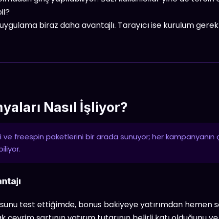
il?
in uygulama biraz daha avantajlı. Tarayıcı ise kurulum gerekti
ları Nasıl İşliyor?
ve freespin paketlerini bir arada sunuyor; her kampanyanın ç
liyor.
ntajı
sunu test ettiğimde, bonus bakiyeye yatırımdan hemen so
çevrim şartının yatırım tutarının belirli katı olduğunu