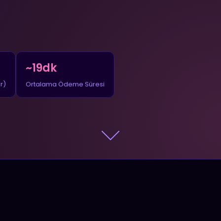
~19dk
Ortalama Ödeme Süresi
r)