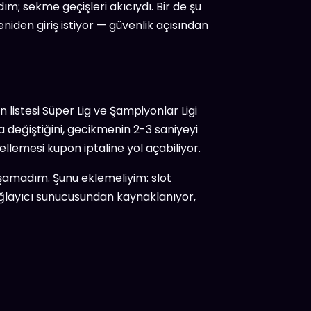
; sekme geçişleri akıcıydı. Bir de şu
niden giriş istiyor — güvenlik açısından
 listesi Süper Lig ve Şampiyonlar Ligi
 değiştiğini, gecikmenin 2-3 saniyeyi
llemesi kupon iptaline yol açabiliyor.
yaşamadım. Şunu eklemeliyim: slot
ğlayıcı sunucusundan kaynaklanıyor,