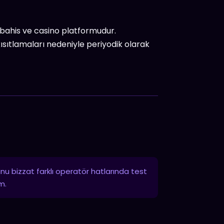
r bahis ve casino platformudur.
kısıtlamaları nedeniyle periyodik olarak
u bizzat farklı operatör hatlarında test
m.