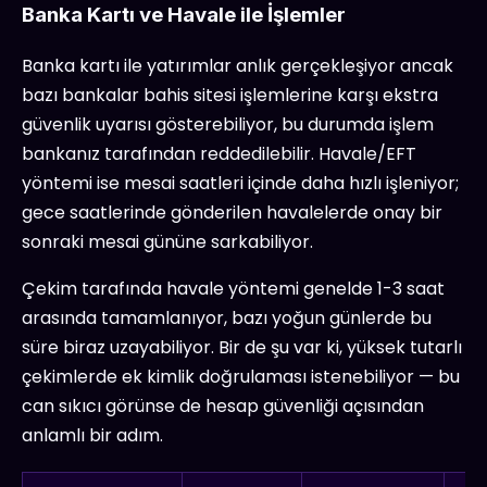
Banka Kartı ve Havale ile İşlemler
Banka kartı ile yatırımlar anlık gerçekleşiyor ancak
bazı bankalar bahis sitesi işlemlerine karşı ekstra
güvenlik uyarısı gösterebiliyor, bu durumda işlem
bankanız tarafından reddedilebilir. Havale/EFT
yöntemi ise mesai saatleri içinde daha hızlı işleniyor;
gece saatlerinde gönderilen havalelerde onay bir
sonraki mesai gününe sarkabiliyor.
Çekim tarafında havale yöntemi genelde 1-3 saat
arasında tamamlanıyor, bazı yoğun günlerde bu
süre biraz uzayabiliyor. Bir de şu var ki, yüksek tutarlı
çekimlerde ek kimlik doğrulaması istenebiliyor — bu
can sıkıcı görünse de hesap güvenliği açısından
anlamlı bir adım.