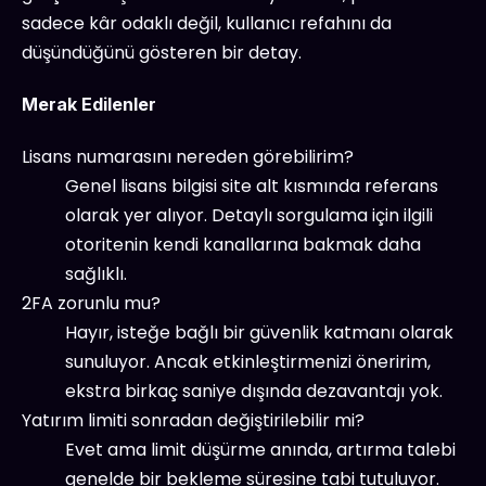
sadece kâr odaklı değil, kullanıcı refahını da
düşündüğünü gösteren bir detay.
Merak Edilenler
Lisans numarasını nereden görebilirim?
Genel lisans bilgisi site alt kısmında referans
olarak yer alıyor. Detaylı sorgulama için ilgili
otoritenin kendi kanallarına bakmak daha
sağlıklı.
2FA zorunlu mu?
Hayır, isteğe bağlı bir güvenlik katmanı olarak
sunuluyor. Ancak etkinleştirmenizi öneririm,
ekstra birkaç saniye dışında dezavantajı yok.
Yatırım limiti sonradan değiştirilebilir mi?
Evet ama limit düşürme anında, artırma talebi
genelde bir bekleme süresine tabi tutuluyor.