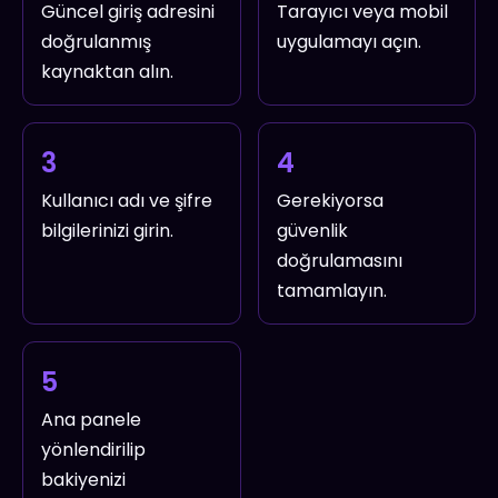
Güncel giriş adresini
Tarayıcı veya mobil
doğrulanmış
uygulamayı açın.
kaynaktan alın.
3
4
Kullanıcı adı ve şifre
Gerekiyorsa
bilgilerinizi girin.
güvenlik
doğrulamasını
tamamlayın.
5
Ana panele
yönlendirilip
bakiyenizi