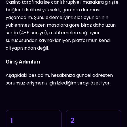
Casino tarafında ise canlı krupiyeli masalara girişte
bağlantı kalitesi yüksekti, görüntü donması
yaşamadım. Şunu eklemeliyim: slot oyunlarının
yüklenmesi bazen masalara göre biraz daha uzun
sürdü (4-5 saniye), muhtemelen sağlayıcı
sunucusundan kaynaklanıyor, platformun kendi
altyapısından değil.
Giriş Adımları
Aşağıdaki beş adım, hesabınıza güncel adresten
sorunsuz erişmeniz için izlediğim sırayı özetliyor.
1
2