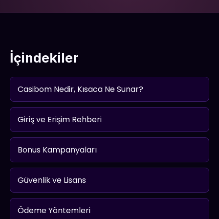
İçindekiler
Casibom Nedir, Kısaca Ne Sunar?
Giriş ve Erişim Rehberi
Bonus Kampanyaları
Güvenlik ve Lisans
Ödeme Yöntemleri