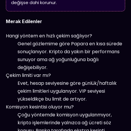
değişse dahi korunur.
Merak Edilenler
Hangi yöntem en hızlı çekim sağlıyor?
Genel gözlemime göre Papara en kısa sürede
sonuçlanıyor. Kripto da yakın bir performans
sunuyor ama ağ yoğunluğuna bağlı
değişebiliyor.
Çekim limiti var mı?
Evet, hesap seviyesine göre günlük/haftalık
çekim limitleri uygulanıyor. VIP seviyesi
yükseldikçe bu limit de artıyor.
Komisyon kesintisi oluyor mu?
Çoğu yöntemde komisyon uygulanmıyor,
kripto işlemlerinde yalnızca ağ ücreti söz
konusu. Banka tarafında ekstra kesinti