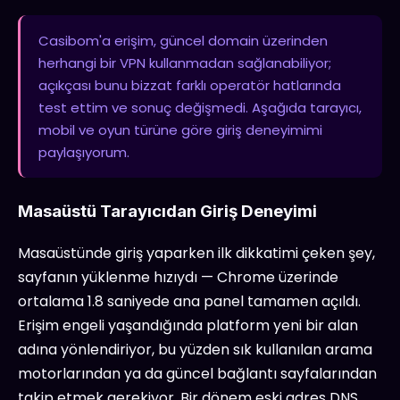
Casibom'a erişim, güncel domain üzerinden
herhangi bir VPN kullanmadan sağlanabiliyor;
açıkçası bunu bizzat farklı operatör hatlarında
test ettim ve sonuç değişmedi. Aşağıda tarayıcı,
mobil ve oyun türüne göre giriş deneyimimi
paylaşıyorum.
Masaüstü Tarayıcıdan Giriş Deneyimi
Masaüstünde giriş yaparken ilk dikkatimi çeken şey,
sayfanın yüklenme hızıydı — Chrome üzerinde
ortalama 1.8 saniyede ana panel tamamen açıldı.
Erişim engeli yaşandığında platform yeni bir alan
adına yönlendiriyor, bu yüzden sık kullanılan arama
motorlarından ya da güncel bağlantı sayfalarından
takip etmek gerekiyor. Bir dönem eski adres DNS