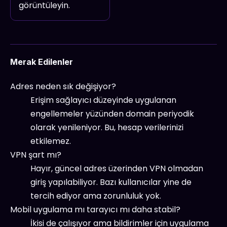
görüntüleyin.
Merak Edilenler
Adres neden sık değişiyor?
Erişim sağlayıcı düzeyinde uygulanan
engellemeler yüzünden domain periyodik
olarak yenileniyor. Bu, hesap verilerinizi
etkilemez.
VPN şart mı?
Hayır, güncel adres üzerinden VPN olmadan
giriş yapılabiliyor. Bazı kullanıcılar yine de
tercih ediyor ama zorunluluk yok.
Mobil uygulama mı tarayıcı mı daha stabil?
İkisi de çalışıyor ama bildirimler için uygulama