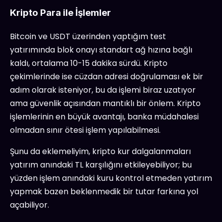
Kripto Para ile İşlemler
Bitcoin ve USDT üzerinden yaptığım test
yatırımında blok onayı standart ağ hızına bağlı
kaldı, ortalama 10-15 dakika sürdü. Kripto
çekimlerinde ise cüzdan adresi doğrulaması ek bir
adım olarak isteniyor, bu da işlemi biraz uzatıyor
ama güvenlik açısından mantıklı bir önlem. Kripto
işlemlerinin en büyük avantajı, banka müdahalesi
olmadan sınır ötesi işlem yapılabilmesi.
Şunu da eklemeliyim, kripto kur dalgalanmaları
yatırım anındaki TL karşılığını etkileyebiliyor; bu
yüzden işlem anındaki kuru kontrol etmeden yatırım
yapmak bazen beklenmedik bir tutar farkına yol
açabiliyor.