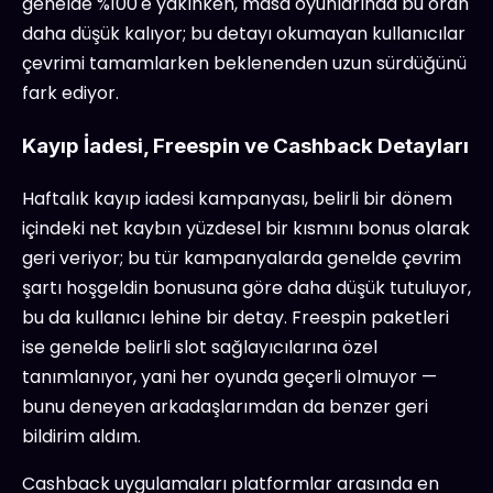
genelde %100'e yakınken, masa oyunlarında bu oran
daha düşük kalıyor; bu detayı okumayan kullanıcılar
çevrimi tamamlarken beklenenden uzun sürdüğünü
fark ediyor.
Kayıp İadesi, Freespin ve Cashback Detayları
Haftalık kayıp iadesi kampanyası, belirli bir dönem
içindeki net kaybın yüzdesel bir kısmını bonus olarak
geri veriyor; bu tür kampanyalarda genelde çevrim
şartı hoşgeldin bonusuna göre daha düşük tutuluyor,
bu da kullanıcı lehine bir detay. Freespin paketleri
ise genelde belirli slot sağlayıcılarına özel
tanımlanıyor, yani her oyunda geçerli olmuyor —
bunu deneyen arkadaşlarımdan da benzer geri
bildirim aldım.
Cashback uygulamaları platformlar arasında en