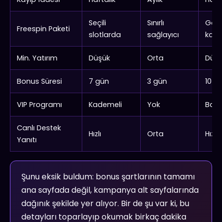
Seçili
Sınırlı
Geni
Freespin Paketi
slotlarda
sağlayıcı
kap
Min. Yatırım
Düşük
Orta
Düş
Bonus Süresi
7 gün
3 gün
10 g
VIP Programı
Kademeli
Yok
Basi
Canlı Destek
Hızlı
Orta
Hızlı
Yanıtı
Şunu eksik buldum: bonus şartlarının tamamı
ana sayfada değil, kampanya alt sayfalarında
dağınık şekilde yer alıyor. Bir de şu var ki, bu
detayları toparlayıp okumak birkaç dakika