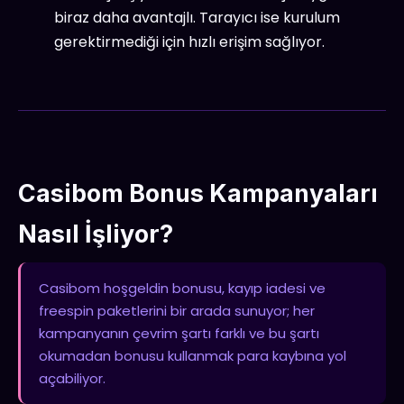
biraz daha avantajlı. Tarayıcı ise kurulum
gerektirmediği için hızlı erişim sağlıyor.
Casibom Bonus Kampanyaları
Nasıl İşliyor?
Casibom hoşgeldin bonusu, kayıp iadesi ve
freespin paketlerini bir arada sunuyor; her
kampanyanın çevrim şartı farklı ve bu şartı
okumadan bonusu kullanmak para kaybına yol
açabiliyor.