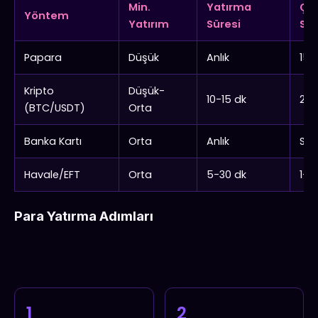
Min.
Yatırma
Çe
Yöntem
Yatırım
Süresi
Sür
Papara
Düşük
Anlık
15-
Kripto
Düşük-
10-15 dk
20-
(BTC/USDT)
Orta
Banka Kartı
Orta
Anlık
Sun
Havale/EFT
Orta
5-30 dk
1-3
Para Yatırma Adımları
1
2