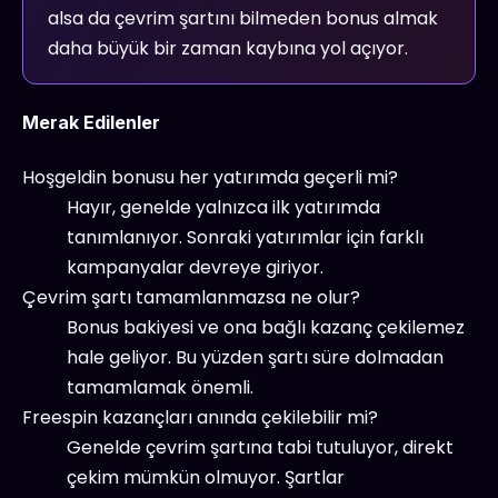
alsa da çevrim şartını bilmeden bonus almak
daha büyük bir zaman kaybına yol açıyor.
Merak Edilenler
Hoşgeldin bonusu her yatırımda geçerli mi?
Hayır, genelde yalnızca ilk yatırımda
tanımlanıyor. Sonraki yatırımlar için farklı
kampanyalar devreye giriyor.
Çevrim şartı tamamlanmazsa ne olur?
Bonus bakiyesi ve ona bağlı kazanç çekilemez
hale geliyor. Bu yüzden şartı süre dolmadan
tamamlamak önemli.
Freespin kazançları anında çekilebilir mi?
Genelde çevrim şartına tabi tutuluyor, direkt
çekim mümkün olmuyor. Şartlar