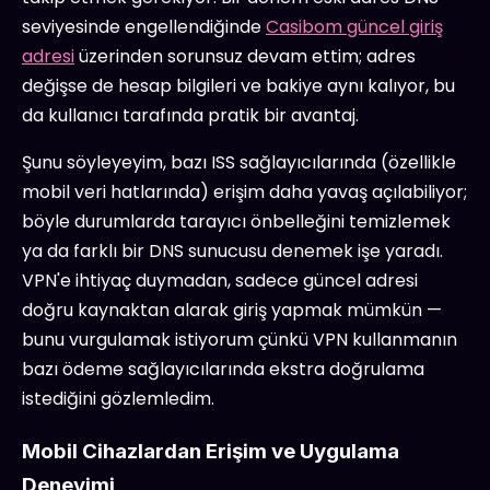
seviyesinde engellendiğinde
Casibom güncel giriş
adresi
üzerinden sorunsuz devam ettim; adres
değişse de hesap bilgileri ve bakiye aynı kalıyor, bu
da kullanıcı tarafında pratik bir avantaj.
Şunu söyleyeyim, bazı ISS sağlayıcılarında (özellikle
mobil veri hatlarında) erişim daha yavaş açılabiliyor;
böyle durumlarda tarayıcı önbelleğini temizlemek
ya da farklı bir DNS sunucusu denemek işe yaradı.
VPN'e ihtiyaç duymadan, sadece güncel adresi
doğru kaynaktan alarak giriş yapmak mümkün —
bunu vurgulamak istiyorum çünkü VPN kullanmanın
bazı ödeme sağlayıcılarında ekstra doğrulama
istediğini gözlemledim.
Mobil Cihazlardan Erişim ve Uygulama
Deneyimi