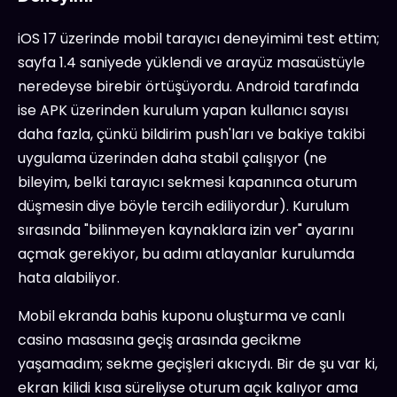
iOS 17 üzerinde mobil tarayıcı deneyimimi test ettim;
sayfa 1.4 saniyede yüklendi ve arayüz masaüstüyle
neredeyse birebir örtüşüyordu. Android tarafında
ise APK üzerinden kurulum yapan kullanıcı sayısı
daha fazla, çünkü bildirim push'ları ve bakiye takibi
uygulama üzerinden daha stabil çalışıyor (ne
bileyim, belki tarayıcı sekmesi kapanınca oturum
düşmesin diye böyle tercih ediliyordur). Kurulum
sırasında "bilinmeyen kaynaklara izin ver" ayarını
açmak gerekiyor, bu adımı atlayanlar kurulumda
hata alabiliyor.
Mobil ekranda bahis kuponu oluşturma ve canlı
casino masasına geçiş arasında gecikme
yaşamadım; sekme geçişleri akıcıydı. Bir de şu var ki,
ekran kilidi kısa süreliyse oturum açık kalıyor ama