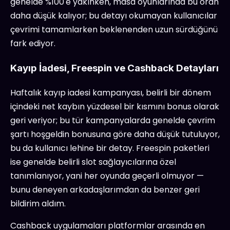
genelde %100'e yakınken, masa oyunlarında bu oran
daha düşük kalıyor; bu detayı okumayan kullanıcılar
çevrimi tamamlarken beklenenden uzun sürdüğünü
fark ediyor.
Kayıp İadesi, Freespin ve Cashback Detayları
Haftalık kayıp iadesi kampanyası, belirli bir dönem
içindeki net kaybın yüzdesel bir kısmını bonus olarak
geri veriyor; bu tür kampanyalarda genelde çevrim
şartı hoşgeldin bonusuna göre daha düşük tutuluyor,
bu da kullanıcı lehine bir detay. Freespin paketleri
ise genelde belirli slot sağlayıcılarına özel
tanımlanıyor, yani her oyunda geçerli olmuyor —
bunu deneyen arkadaşlarımdan da benzer geri
bildirim aldım.
Cashback uygulamaları platformlar arasında en