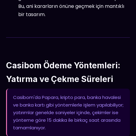
Bu, ani kararların önüne geçmek için mantıklı
bir tasarım.
Casibom Ödeme Yöntemleri:
Yatırma ve Çekme Süreleri
Casibom'da Papara, kripto para, banka havalesi
ve banka kartı gibi yöntemlerle işlem yapılabiliyor;
yatırımlar genelde saniyeler içinde, çekimler ise
yönteme göre 15 dakika ile birkaç saat arasında
tamamlanıyor.