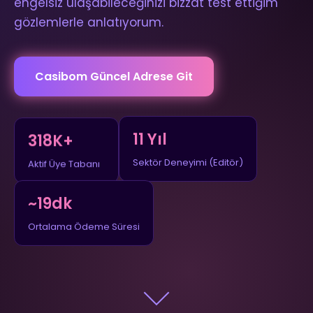
engelsiz ulaşabileceğinizi bizzat test ettiğim
gözlemlerle anlatıyorum.
Casibom Güncel Adrese Git
11 Yıl
318K+
Sektör Deneyimi (Editör)
Aktif Üye Tabanı
~19dk
Ortalama Ödeme Süresi