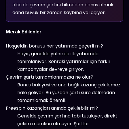
alsa da çevrim şartını bilmeden bonus almak
daha büyük bir zaman kaybına yol açıyor.
Merak Edilenler
Hoşgeldin bonusu her yatırımda geçerli mi?
Hayır, genelde yalnızca ilk yatırımda
tanımlanıyor. Sonraki yatırımlar için farklı
kampanyalar devreye giriyor.
Çevrim şartı tamamlanmazsa ne olur?
Bonus bakiyesi ve ona bağlı kazanç çekilemez
hale geliyor. Bu yüzden şartı süre dolmadan
tamamlamak önemli.
Freespin kazançları anında çekilebilir mi?
Genelde çevrim şartına tabi tutuluyor, direkt
çekim mümkün olmuyor. Şartlar