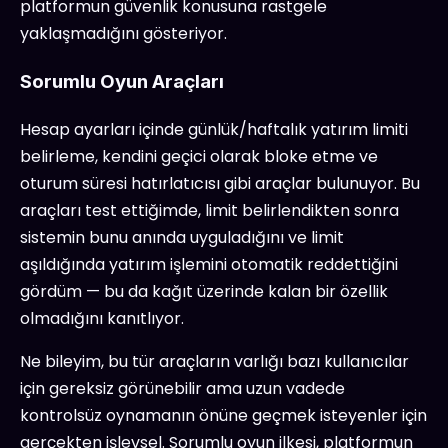
platformun güvenlik konusuna rastgele
yaklaşmadığını gösteriyor.
Sorumlu Oyun Araçları
Hesap ayarları içinde günlük/haftalık yatırım limiti
belirleme, kendini geçici olarak bloke etme ve
oturum süresi hatırlatıcısı gibi araçlar bulunuyor. Bu
araçları test ettiğimde, limit belirlendikten sonra
sistemin bunu anında uyguladığını ve limit
aşıldığında yatırım işlemini otomatik reddettiğini
gördüm — bu da kağıt üzerinde kalan bir özellik
olmadığını kanıtlıyor.
Ne bileyim, bu tür araçların varlığı bazı kullanıcılar
için gereksiz görünebilir ama uzun vadede
kontrolsüz oynamanın önüne geçmek isteyenler için
gerçekten işlevsel. Sorumlu oyun ilkesi, platformun