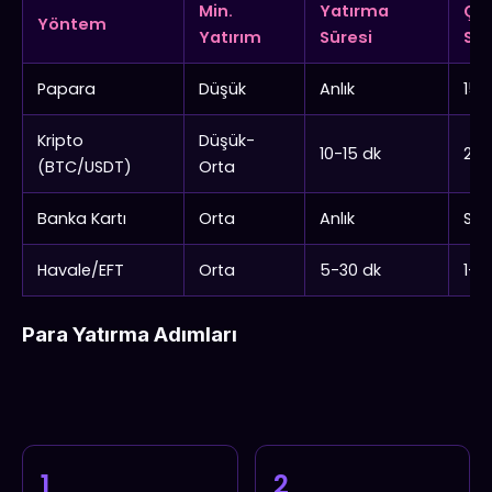
Min.
Yatırma
Çe
Yöntem
Yatırım
Süresi
Sür
Papara
Düşük
Anlık
15-
Kripto
Düşük-
10-15 dk
20-
(BTC/USDT)
Orta
Banka Kartı
Orta
Anlık
Sun
Havale/EFT
Orta
5-30 dk
1-3
Para Yatırma Adımları
1
2