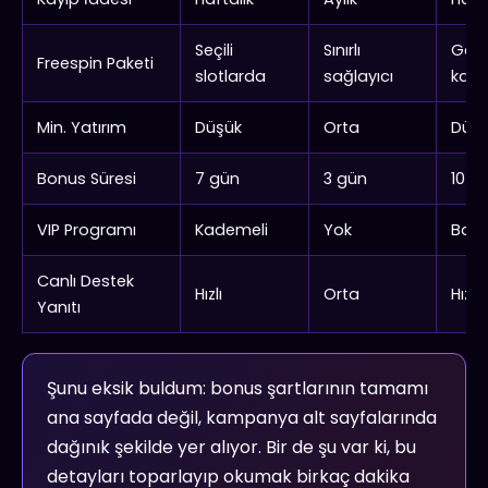
Seçili
Sınırlı
Geni
Freespin Paketi
slotlarda
sağlayıcı
kap
Min. Yatırım
Düşük
Orta
Düş
Bonus Süresi
7 gün
3 gün
10 g
VIP Programı
Kademeli
Yok
Basi
Canlı Destek
Hızlı
Orta
Hızlı
Yanıtı
Şunu eksik buldum: bonus şartlarının tamamı
ana sayfada değil, kampanya alt sayfalarında
dağınık şekilde yer alıyor. Bir de şu var ki, bu
detayları toparlayıp okumak birkaç dakika