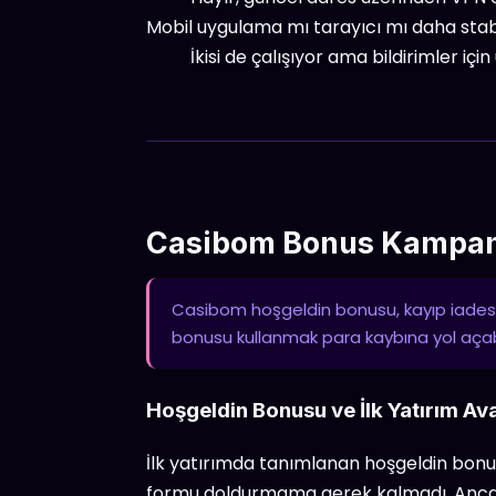
Mobil uygulama mı tarayıcı mı daha stab
İkisi de çalışıyor ama bildirimler iç
Casibom Bonus Kampanya
Casibom hoşgeldin bonusu, kayıp iadesi 
bonusu kullanmak para kaybına yol açabi
Hoşgeldin Bonusu ve İlk Yatırım Ava
İlk yatırımda tanımlanan hoşgeldin bonu
formu doldurmama gerek kalmadı. Ancak 