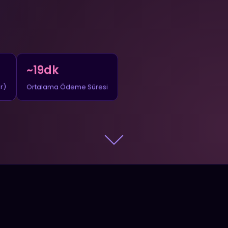
~19dk
Ortalama Ödeme Süresi
r)