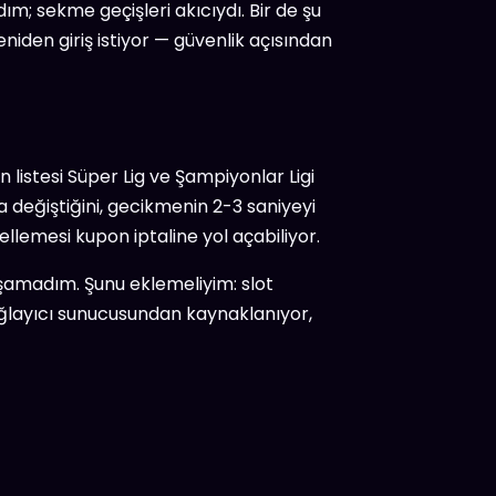
; sekme geçişleri akıcıydı. Bir de şu
niden giriş istiyor — güvenlik açısından
 listesi Süper Lig ve Şampiyonlar Ligi
 değiştiğini, gecikmenin 2-3 saniyeyi
llemesi kupon iptaline yol açabiliyor.
yaşamadım. Şunu eklemeliyim: slot
ğlayıcı sunucusundan kaynaklanıyor,