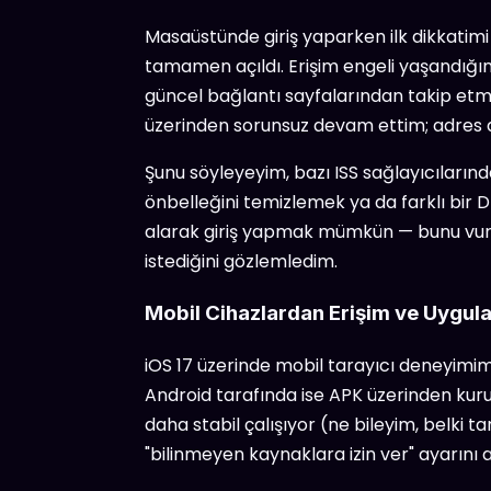
Masaüstünde giriş yaparken ilk dikkatim
tamamen açıldı. Erişim engeli yaşandığın
güncel bağlantı sayfalarından takip etm
üzerinden sorunsuz devam ettim; adres değ
Şunu söyleyeyim, bazı ISS sağlayıcılarınd
önbelleğini temizlemek ya da farklı bir
alarak giriş yapmak mümkün — bunu vur
istediğini gözlemledim.
Mobil Cihazlardan Erişim ve Uygu
iOS 17 üzerinde mobil tarayıcı deneyimim
Android tarafında ise APK üzerinden kuru
daha stabil çalışıyor (ne bileyim, belki
"bilinmeyen kaynaklara izin ver" ayarını