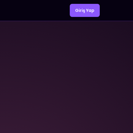
Giriş Yap