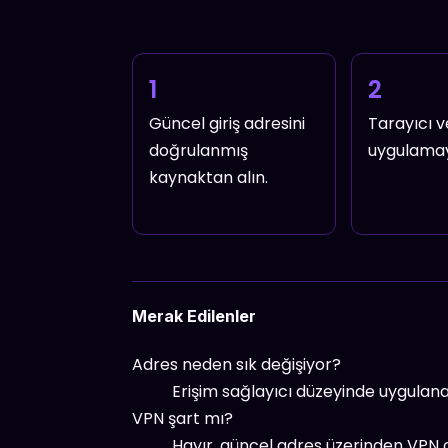
1
2
Güncel giriş adresini
Tarayıcı 
doğrulanmış
uygulamay
kaynaktan alın.
Merak Edilenler
Adres neden sık değişiyor?
Erişim sağlayıcı düzeyinde uygulana
VPN şart mı?
Hayır, güncel adres üzerinden VPN ol