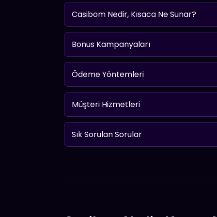
Casibom Nedir, Kısaca Ne Sunar?
Bonus Kampanyaları
Ödeme Yöntemleri
Müşteri Hizmetleri
Sık Sorulan Sorular