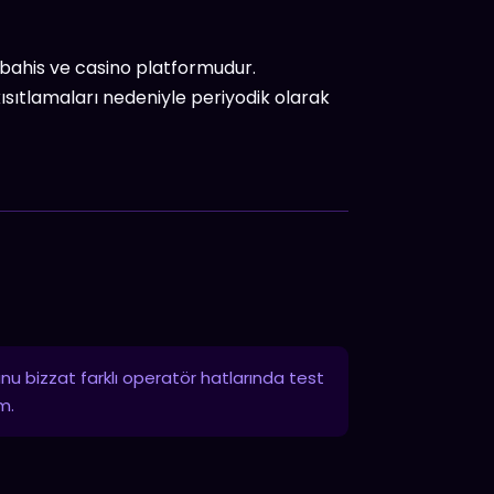
r bahis ve casino platformudur.
kısıtlamaları nedeniyle periyodik olarak
u bizzat farklı operatör hatlarında test
m.