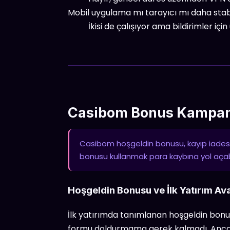
Mobil uygulama mı tarayıcı mı daha stab
İkisi de çalışıyor ama bildirimler iç
Casibom Bonus Kampanya
Casibom hoşgeldin bonusu, kayıp iadesi 
bonusu kullanmak para kaybına yol açabi
Hoşgeldin Bonusu ve İlk Yatırım Ava
İlk yatırımda tanımlanan hoşgeldin bonu
formu doldurmama gerek kalmadı. Ancak 