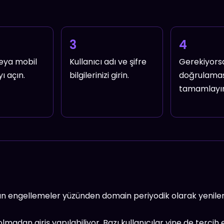
3
4
veya mobil
Kullanıcı adı ve şifre
Gerekiyors
ı açın.
bilgilerinizi girin.
doğrulamas
tamamlayın
n engellemeler yüzünden domain periyodik olarak yenileniy
madan giriş yapılabiliyor. Bazı kullanıcılar yine de tercih