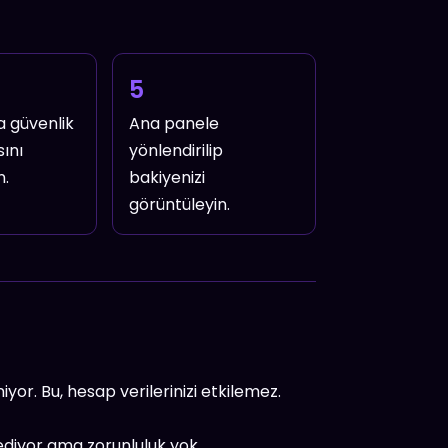
5
a güvenlik
Ana panele
ını
yönlendirilip
.
bakiyenizi
görüntüleyin.
or. Bu, hesap verilerinizi etkilemez.
 ediyor ama zorunluluk yok.