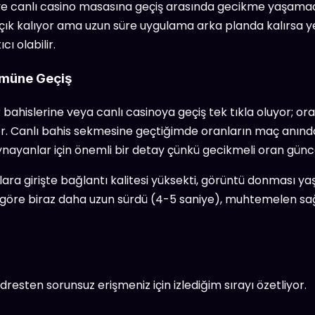
 canlı casino masasına geçiş arasında gecikme yaşamadım
m açık kalıyor ama uzun süre uygulama arka planda kalırsa ye
cı olabilir.
ümüne Geçiş
hislerine veya canlı casinoya geçiş tek tıkla oluyor; oran
r. Canlı bahis sekmesine geçtiğimde oranların maç anında
ynayanlar için önemli bir detay çünkü gecikmeli oran günce
alara girişte bağlantı kalitesi yüksekti, görüntü donması 
göre biraz daha uzun sürdü (4-5 saniye), muhtemelen sa
esten sorunsuz erişmeniz için izlediğim sırayı özetliyor.