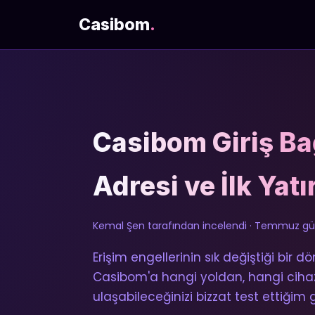
Casibom
.
Casibom Giriş Ba
Adresi ve İlk Yat
Kemal Şen tarafından incelendi · Temmuz gü
Erişim engellerinin sık değiştiği bi
Casibom'a hangi yoldan, hangi ciha
ulaşabileceğinizi bizzat test ettiğim