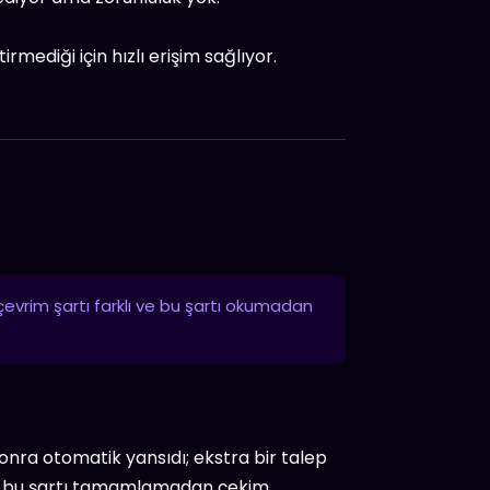
rmediği için hızlı erişim sağlıyor.
evrim şartı farklı ve bu şartı okumadan
nra otomatik yansıdı; ekstra bir talep
 ve bu şartı tamamlamadan çekim