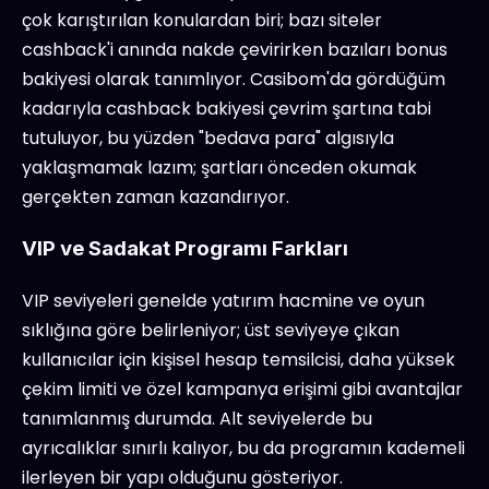
çok karıştırılan konulardan biri; bazı siteler
cashback'i anında nakde çevirirken bazıları bonus
bakiyesi olarak tanımlıyor. Casibom'da gördüğüm
kadarıyla cashback bakiyesi çevrim şartına tabi
tutuluyor, bu yüzden "bedava para" algısıyla
yaklaşmamak lazım; şartları önceden okumak
gerçekten zaman kazandırıyor.
VIP ve Sadakat Programı Farkları
VIP seviyeleri genelde yatırım hacmine ve oyun
sıklığına göre belirleniyor; üst seviyeye çıkan
kullanıcılar için kişisel hesap temsilcisi, daha yüksek
çekim limiti ve özel kampanya erişimi gibi avantajlar
tanımlanmış durumda. Alt seviyelerde bu
ayrıcalıklar sınırlı kalıyor, bu da programın kademeli
ilerleyen bir yapı olduğunu gösteriyor.