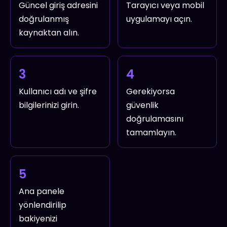
Güncel giriş adresini
Tarayıcı veya mobil
doğrulanmış
uygulamayı açın.
kaynaktan alın.
3
4
Kullanıcı adı ve şifre
Gerekiyorsa
bilgilerinizi girin.
güvenlik
doğrulamasını
tamamlayın.
5
Ana panele
yönlendirilip
bakiyenizi