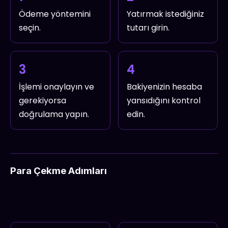
Ödeme yöntemini
Yatırmak istediğiniz
seçin.
tutarı girin.
3
4
İşlemi onaylayın ve
Bakiyenizin hesaba
gerekiyorsa
yansıdığını kontrol
doğrulama yapın.
edin.
Para Çekme Adımları