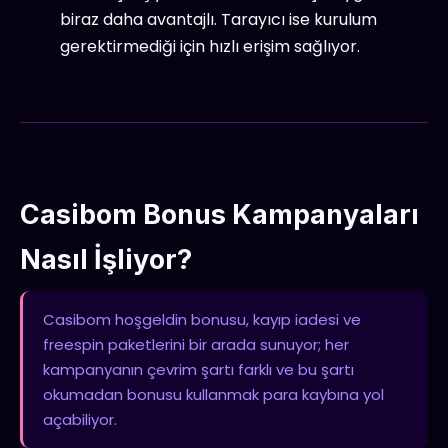
biraz daha avantajlı. Tarayıcı ise kurulum
gerektirmediği için hızlı erişim sağlıyor.
Casibom Bonus Kampanyaları
Nasıl İşliyor?
Casibom hoşgeldin bonusu, kayıp iadesi ve
freespin paketlerini bir arada sunuyor; her
kampanyanın çevrim şartı farklı ve bu şartı
okumadan bonusu kullanmak para kaybına yol
açabiliyor.