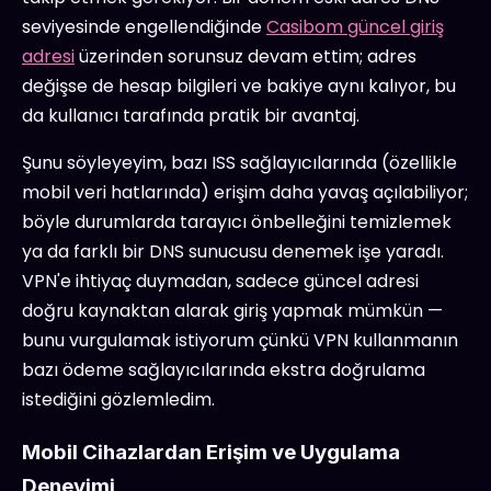
seviyesinde engellendiğinde
Casibom güncel giriş
adresi
üzerinden sorunsuz devam ettim; adres
değişse de hesap bilgileri ve bakiye aynı kalıyor, bu
da kullanıcı tarafında pratik bir avantaj.
Şunu söyleyeyim, bazı ISS sağlayıcılarında (özellikle
mobil veri hatlarında) erişim daha yavaş açılabiliyor;
böyle durumlarda tarayıcı önbelleğini temizlemek
ya da farklı bir DNS sunucusu denemek işe yaradı.
VPN'e ihtiyaç duymadan, sadece güncel adresi
doğru kaynaktan alarak giriş yapmak mümkün —
bunu vurgulamak istiyorum çünkü VPN kullanmanın
bazı ödeme sağlayıcılarında ekstra doğrulama
istediğini gözlemledim.
Mobil Cihazlardan Erişim ve Uygulama
Deneyimi