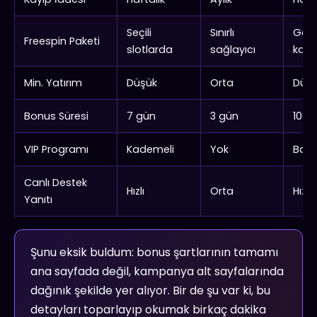
Seçili
Sınırlı
Geni
Freespin Paketi
slotlarda
sağlayıcı
kap
Min. Yatırım
Düşük
Orta
Düş
Bonus Süresi
7 gün
3 gün
10 g
VIP Programı
Kademeli
Yok
Basi
Canlı Destek
Hızlı
Orta
Hızlı
Yanıtı
Şunu eksik buldum: bonus şartlarının tamamı
ana sayfada değil, kampanya alt sayfalarında
dağınık şekilde yer alıyor. Bir de şu var ki, bu
detayları toparlayıp okumak birkaç dakika