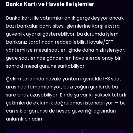
Banka Kartı ve Havale ile İşlemler
Banka kartı ile yatırımlar anlık gerçekleşiyor ancak
bazı bankalar bahis sitesi işlemlerine karşı ekstra
güvenlik uyarısı gösterebiliyor, bu durumda işlem
bankanız tarafından reddedilebilir. Havale/EFT
yöntemi ise mesai saatleri içinde daha hızlı işleniyor;
gece saatlerinde gönderilen havalelerde onay bir
sonraki mesai gününe sarkabiliyor.
Çekim tarafında havale yöntemi genelde 1-3 saat
arasında tamamlanıyor, bazı yoğun günlerde bu
süre biraz uzayabiliyor. Bir de şu var ki, yüksek tutarlı
çekimlerde ek kimlik doğrulaması istenebiliyor — bu
can sıkıcı görünse de hesap güvenliği açısından
anlamlı bir adım.