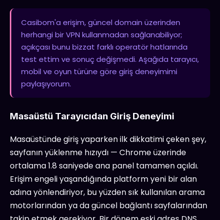
Casibom'a erişim, güncel domain üzerinden
herhangi bir VPN kullanmadan sağlanabiliyor;
açıkçası bunu bizzat farklı operatör hatlarında
test ettim ve sonuç değişmedi. Aşağıda tarayıcı,
mobil ve oyun türüne göre giriş deneyimimi
paylaşıyorum.
Masaüstü Tarayıcıdan Giriş Deneyimi
Masaüstünde giriş yaparken ilk dikkatimi çeken şey,
sayfanın yüklenme hızıydı — Chrome üzerinde
ortalama 1.8 saniyede ana panel tamamen açıldı.
Erişim engeli yaşandığında platform yeni bir alan
adına yönlendiriyor, bu yüzden sık kullanılan arama
motorlarından ya da güncel bağlantı sayfalarından
takip etmek gerekiyor. Bir dönem eski adres DNS