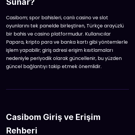
Sunar?
Casibom; spor bahisleri, canlı casino ve slot
oyunlarını tek panelde birleştiren, Türkçe arayüzlü
bir bahis ve casino platformudur. Kullanıcılar
Papara, kripto para ve banka kartı gibi yöntemlerle
işlem yapabilir; giriş adresi erişim kısıtlamaları
nedeniyle periyodik olarak güncellenir, bu yüzden
güncel bağlantıyı takip etmek önemlidir.
Casibom Giriş ve Erişim
Rehberi