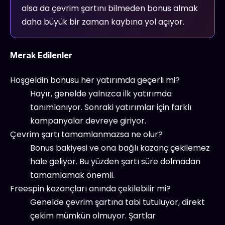
alsa da çevrim şartını bilmeden bonus almak
daha büyük bir zaman kaybına yol açıyor.
Merak Edilenler
Hoşgeldin bonusu her yatırımda geçerli mi?
Hayır, genelde yalnızca ilk yatırımda
tanımlanıyor. Sonraki yatırımlar için farklı
kampanyalar devreye giriyor.
Çevrim şartı tamamlanmazsa ne olur?
Bonus bakiyesi ve ona bağlı kazanç çekilemez
hale geliyor. Bu yüzden şartı süre dolmadan
tamamlamak önemli.
Freespin kazançları anında çekilebilir mi?
Genelde çevrim şartına tabi tutuluyor, direkt
çekim mümkün olmuyor. Şartlar