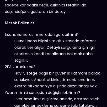
sadece kâr odaklı değil, kullanıcı refahını da
düşündüğünü gösteren bir detay.
Merak Edilenler
Lisans numarasını nereden görebilirim?
Genel lisans bilgisi site alt kısmında referans
olarak yer alıyor. Detaylı sorgulama için ilgili
otoritenin kendi kanallarına bakmak daha
sağlıklı.
2FA zorunlu mu?
Hayır, isteğe bağlı bir güvenlik katmanı olarak
sunuluyor. Ancak etkinleştirmenizi öneririm,
ekstra birkaç saniye dışında dezavantajı yok.
Yatırım limiti sonradan değiştirilebilir mi?
Evet ama limit düşürme anında, artırma talebi
genelde bir bekleme süresine tabi tutuluyor.