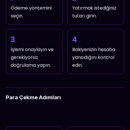
Ödeme yöntemini
Yatırmak istediğiniz
seçin.
tutarı girin.
3
4
İşlemi onaylayın ve
Bakiyenizin hesaba
gerekiyorsa
yansıdığını kontrol
doğrulama yapın.
edin.
Para Çekme Adımları