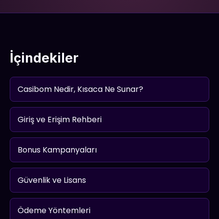
İçindekiler
Casibom Nedir, Kısaca Ne Sunar?
Giriş ve Erişim Rehberi
Bonus Kampanyaları
Güvenlik ve Lisans
Ödeme Yöntemleri