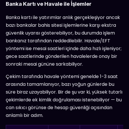
Banka Kartı ve Havale ile İşlemler
Banka kartı ile yatırımlar anlık gerçekleşiyor ancak
bazı bankalar bahis sitesi işlemlerine karşı ekstra
güvenlik uyarısı gösterebiliyor, bu durumda işlem
bankanız tarafından reddedilebilir. Havale/EFT
yöntemi ise mesai saatleri içinde daha hızlı işleniyor;
gece saatlerinde gönderilen havalelerde onay bir
sonraki mesai gününe sarkabiliyor.
Çekim tarafında havale yöntemi genelde 1-3 saat
arasında tamamlanıyor, bazı yoğun günlerde bu
süre biraz uzayabiliyor. Bir de şu var ki, yüksek tutarlı
çekimlerde ek kimlik doğrulaması istenebiliyor — bu
can sıkıcı görünse de hesap güvenliği açısından
anlamlı bir adım.