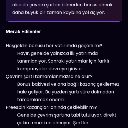
alsa da çevrim şartını bilmeden bonus almak
daha büyük bir zaman kaybına yol açıyor.
Merak Edilenler
Hoşgeldin bonusu her yatırımda geçerli mi?
Hayır, genelde yalnızca ilk yatırımda
tanımlanıyor. Sonraki yatırımlar için farklı
kampanyalar devreye giriyor.
Çevrim şartı tamamlanmazsa ne olur?
Bonus bakiyesi ve ona bağlı kazanç çekilemez
hale geliyor. Bu yüzden şartı süre dolmadan
tamamlamak önemli.
Freespin kazançları anında çekilebilir mi?
Genelde çevrim şartına tabi tutuluyor, direkt
çekim mümkün olmuyor. Şartlar