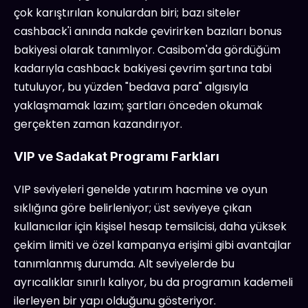
çok karıştırılan konulardan biri; bazı siteler
cashback'i anında nakde çevirirken bazıları bonus
bakiyesi olarak tanımlıyor. Casibom'da gördüğüm
kadarıyla cashback bakiyesi çevrim şartına tabi
tutuluyor, bu yüzden "bedava para" algısıyla
yaklaşmamak lazım; şartları önceden okumak
gerçekten zaman kazandırıyor.
VIP ve Sadakat Programı Farkları
VIP seviyeleri genelde yatırım hacmine ve oyun
sıklığına göre belirleniyor; üst seviyeye çıkan
kullanıcılar için kişisel hesap temsilcisi, daha yüksek
çekim limiti ve özel kampanya erişimi gibi avantajlar
tanımlanmış durumda. Alt seviyelerde bu
ayrıcalıklar sınırlı kalıyor, bu da programın kademeli
ilerleyen bir yapı olduğunu gösteriyor.