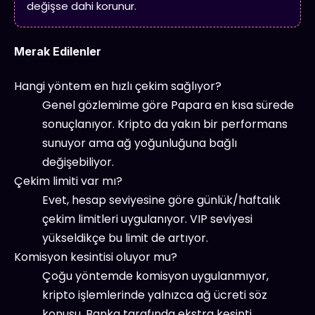
değişse dahi korunur.
Merak Edilenler
Hangi yöntem en hızlı çekim sağlıyor?
Genel gözlemime göre Papara en kısa sürede
sonuçlanıyor. Kripto da yakın bir performans
sunuyor ama ağ yoğunluğuna bağlı
değişebiliyor.
Çekim limiti var mı?
Evet, hesap seviyesine göre günlük/haftalık
çekim limitleri uygulanıyor. VIP seviyesi
yükseldikçe bu limit de artıyor.
Komisyon kesintisi oluyor mu?
Çoğu yöntemde komisyon uygulanmıyor,
kripto işlemlerinde yalnızca ağ ücreti söz
konusu. Banka tarafında ekstra kesinti