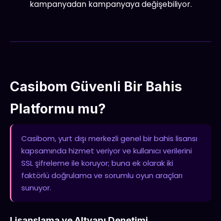
kampanyadan kampanyaya değişebiliyor.
Casibom Güvenli Bir Bahis
Platformu mu?
Casibom, yurt dışı merkezli genel bir bahis lisansı
kapsamında hizmet veriyor ve kullanıcı verilerini
SSL şifreleme ile koruyor; buna ek olarak iki
faktörlü doğrulama ve sorumlu oyun araçları
sunuyor.
Lisanslama ve Altyapı Denetimi