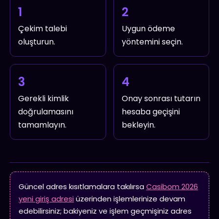
1
2
Çekim talebi
Uygun ödeme
oluşturun.
yöntemini seçin.
3
4
Gerekli kimlik
Onay sonrası tutarın
doğrulamasını
hesaba geçişini
tamamlayın.
bekleyin.
Güncel adres kısıtlamalara takılırsa
Casibom 2026
yeni giriş adresi
üzerinden işlemlerinize devam
edebilirsiniz; bakiyeniz ve işlem geçmişiniz adres