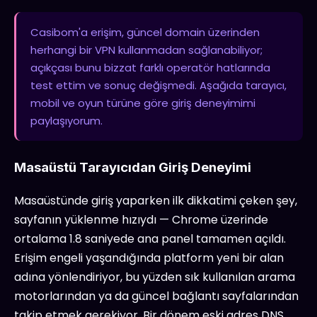
Casibom'a erişim, güncel domain üzerinden
herhangi bir VPN kullanmadan sağlanabiliyor;
açıkçası bunu bizzat farklı operatör hatlarında
test ettim ve sonuç değişmedi. Aşağıda tarayıcı,
mobil ve oyun türüne göre giriş deneyimimi
paylaşıyorum.
Masaüstü Tarayıcıdan Giriş Deneyimi
Masaüstünde giriş yaparken ilk dikkatimi çeken şey,
sayfanın yüklenme hızıydı — Chrome üzerinde
ortalama 1.8 saniyede ana panel tamamen açıldı.
Erişim engeli yaşandığında platform yeni bir alan
adına yönlendiriyor, bu yüzden sık kullanılan arama
motorlarından ya da güncel bağlantı sayfalarından
takip etmek gerekiyor. Bir dönem eski adres DNS