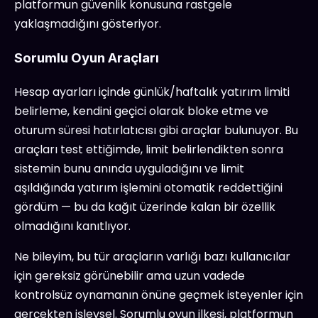
platformun güvenlik konusuna rastgele
yaklaşmadığını gösteriyor.
Sorumlu Oyun Araçları
Hesap ayarları içinde günlük/haftalık yatırım limiti
belirleme, kendini geçici olarak bloke etme ve
oturum süresi hatırlatıcısı gibi araçlar bulunuyor. Bu
araçları test ettiğimde, limit belirlendikten sonra
sistemin bunu anında uyguladığını ve limit
aşıldığında yatırım işlemini otomatik reddettiğini
gördüm — bu da kağıt üzerinde kalan bir özellik
olmadığını kanıtlıyor.
Ne bileyim, bu tür araçların varlığı bazı kullanıcılar
için gereksiz görünebilir ama uzun vadede
kontrolsüz oynamanın önüne geçmek isteyenler için
gerçekten işlevsel. Sorumlu oyun ilkesi, platformun