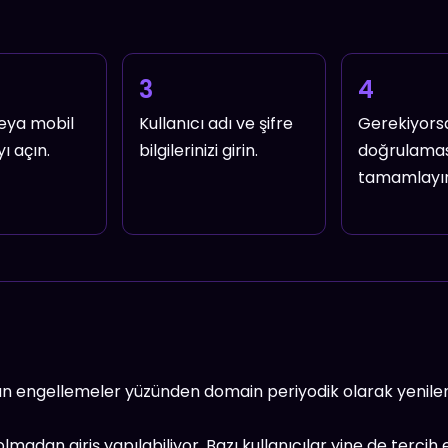
3
4
veya mobil
Kullanıcı adı ve şifre
Gerekiyors
ı açın.
bilgilerinizi girin.
doğrulamas
tamamlayın
n engellemeler yüzünden domain periyodik olarak yenileniy
madan giriş yapılabiliyor. Bazı kullanıcılar yine de tercih