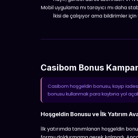
Mobil uygulama mı tarayıcı mı daha stab
İkisi de çalışıyor ama bildirimler iç
Casibom Bonus Kampanya
Casibom hoşgeldin bonusu, kayıp iadesi 
bonusu kullanmak para kaybına yol açabi
Hoşgeldin Bonusu ve İlk Yatırım Ava
İlk yatırımda tanımlanan hoşgeldin bonu
formu doldurmama gerek kalmadı. Ancak 