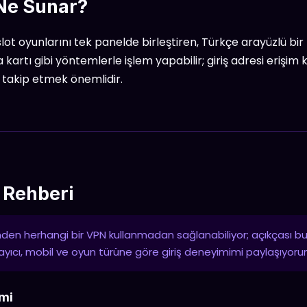
Ne Sunar?
slot oyunlarını tek panelde birleştiren, Türkçe arayüzlü bi
kartı gibi yöntemlerle işlem yapabilir; giriş adresi erişim 
 takip etmek önemlidir.
 Rehberi
en herhangi bir VPN kullanmadan sağlanabiliyor; açıkçası bun
yıcı, mobil ve oyun türüne göre giriş deneyimimi paylaşıyoru
mi