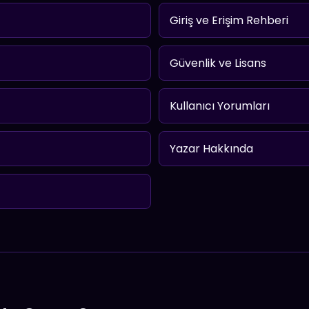
Giriş ve Erişim Rehberi
Güvenlik ve Lisans
Kullanıcı Yorumları
Yazar Hakkında