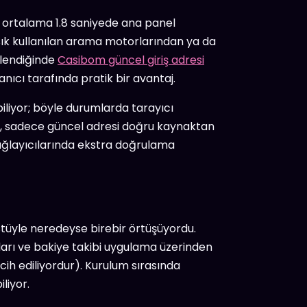
 ortalama 1.8 saniyede ana panel
sık kullanılan arama motorlarından ya da
llendiğinde
Casibom güncel giriş adresi
nıcı tarafında pratik bir avantaj.
biliyor; böyle durumlarda tarayıcı
n, sadece güncel adresi doğru kaynaktan
ğlayıcılarında ekstra doğrulama
stüyle neredeyse birebir örtüşüyordu.
'ları ve bakiye takibi uygulama üzerinden
cih ediliyordur). Kurulum sırasında
liyor.