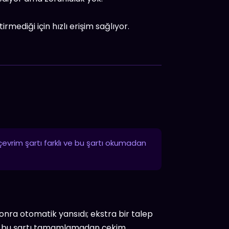
rmediği için hızlı erişim sağlıyor.
evrim şartı farklı ve bu şartı okumadan
nra otomatik yansıdı; ekstra bir talep
 ve bu şartı tamamlamadan çekim