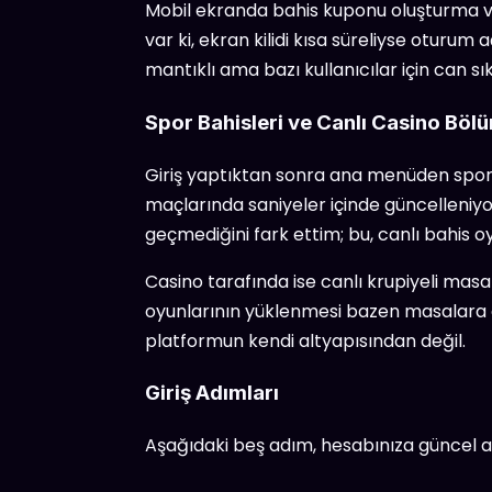
Mobil ekranda bahis kuponu oluşturma ve
var ki, ekran kilidi kısa süreliyse oturu
mantıklı ama bazı kullanıcılar için can sıkı
Spor Bahisleri ve Canlı Casino Böl
Giriş yaptıktan sonra ana menüden spor ba
maçlarında saniyeler içinde güncelleniyo
geçmediğini fark ettim; bu, canlı bahis o
Casino tarafında ise canlı krupiyeli mas
oyunlarının yüklenmesi bazen masalara 
platformun kendi altyapısından değil.
Giriş Adımları
Aşağıdaki beş adım, hesabınıza güncel adr