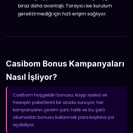
biraz daha avantajlı. Tarayıcı ise kurulum
gerektirmediği için hızlı erişim sağlıyor.
Casibom Bonus Kampanyaları
Nasıl İşliyor?
Casibom hoşgeldin bonusu, kayıp iadesi ve
freespin paketlerini bir arada sunuyor; her
kampanyanın çevrim şartı farklı ve bu şartı
okumadan bonusu kullanmak para kaybına yol
açabiliyor.