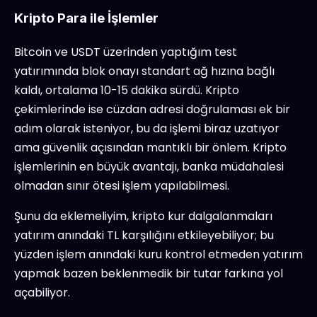
Kripto Para ile İşlemler
Bitcoin ve USDT üzerinden yaptığım test
yatırımında blok onayı standart ağ hızına bağlı
kaldı, ortalama 10-15 dakika sürdü. Kripto
çekimlerinde ise cüzdan adresi doğrulaması ek bir
adım olarak isteniyor, bu da işlemi biraz uzatıyor
ama güvenlik açısından mantıklı bir önlem. Kripto
işlemlerinin en büyük avantajı, banka müdahalesi
olmadan sınır ötesi işlem yapılabilmesi.
Şunu da eklemeliyim, kripto kur dalgalanmaları
yatırım anındaki TL karşılığını etkileyebiliyor; bu
yüzden işlem anındaki kuru kontrol etmeden yatırım
yapmak bazen beklenmedik bir tutar farkına yol
açabiliyor.