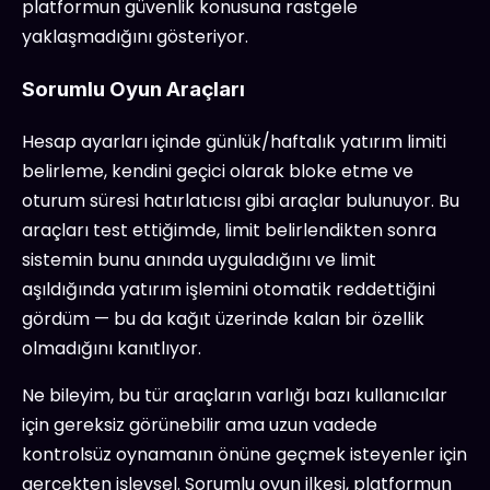
platformun güvenlik konusuna rastgele
yaklaşmadığını gösteriyor.
Sorumlu Oyun Araçları
Hesap ayarları içinde günlük/haftalık yatırım limiti
belirleme, kendini geçici olarak bloke etme ve
oturum süresi hatırlatıcısı gibi araçlar bulunuyor. Bu
araçları test ettiğimde, limit belirlendikten sonra
sistemin bunu anında uyguladığını ve limit
aşıldığında yatırım işlemini otomatik reddettiğini
gördüm — bu da kağıt üzerinde kalan bir özellik
olmadığını kanıtlıyor.
Ne bileyim, bu tür araçların varlığı bazı kullanıcılar
için gereksiz görünebilir ama uzun vadede
kontrolsüz oynamanın önüne geçmek isteyenler için
gerçekten işlevsel. Sorumlu oyun ilkesi, platformun