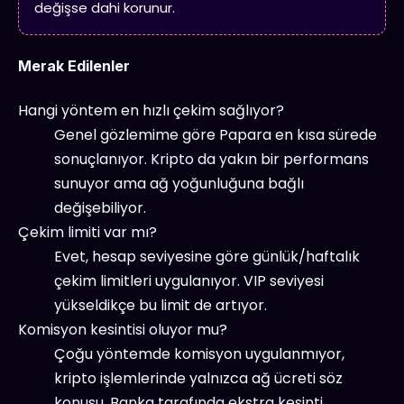
değişse dahi korunur.
Merak Edilenler
Hangi yöntem en hızlı çekim sağlıyor?
Genel gözlemime göre Papara en kısa sürede
sonuçlanıyor. Kripto da yakın bir performans
sunuyor ama ağ yoğunluğuna bağlı
değişebiliyor.
Çekim limiti var mı?
Evet, hesap seviyesine göre günlük/haftalık
çekim limitleri uygulanıyor. VIP seviyesi
yükseldikçe bu limit de artıyor.
Komisyon kesintisi oluyor mu?
Çoğu yöntemde komisyon uygulanmıyor,
kripto işlemlerinde yalnızca ağ ücreti söz
konusu. Banka tarafında ekstra kesinti