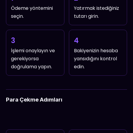
Ödeme yöntemini
Yatırmak istediğiniz
seçin.
tutarı girin.
3
4
İşlemi onaylayın ve
Bakiyenizin hesaba
gerekiyorsa
yansıdığını kontrol
doğrulama yapın.
edin.
Para Çekme Adımları