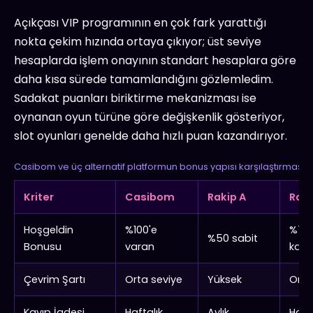
Açıkçası VIP programının en çok fark yarattığı
nokta çekim hızında ortaya çıkıyor; üst seviye
hesaplarda işlem onayının standart hesaplara göre
daha kısa sürede tamamlandığını gözlemledim.
Sadakat puanları biriktirme mekanizması ise
oynanan oyun türüne göre değişkenlik gösteriyor,
slot oyunları genelde daha hızlı puan kazandırıyor.
Casibom ve üç alternatif platformun bonus yapısı karşılaştırması
Kriter
Casibom
Rakip A
Raki
Hoşgeldin
%100'e
%75
%50 sabit
Bonusu
varan
kade
Çevrim Şartı
Orta seviye
Yüksek
Orta
Kayıp İadesi
Haftalık
Aylık
Hafta