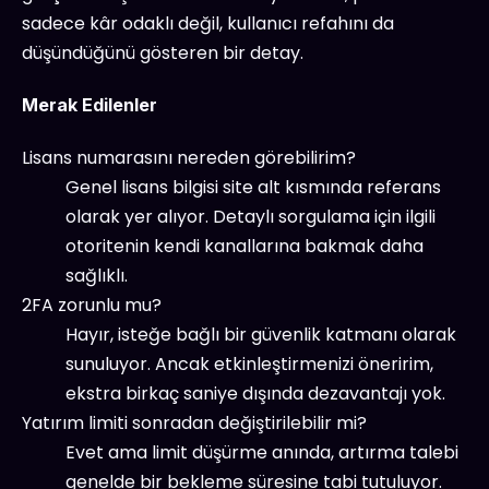
sadece kâr odaklı değil, kullanıcı refahını da
düşündüğünü gösteren bir detay.
Merak Edilenler
Lisans numarasını nereden görebilirim?
Genel lisans bilgisi site alt kısmında referans
olarak yer alıyor. Detaylı sorgulama için ilgili
otoritenin kendi kanallarına bakmak daha
sağlıklı.
2FA zorunlu mu?
Hayır, isteğe bağlı bir güvenlik katmanı olarak
sunuluyor. Ancak etkinleştirmenizi öneririm,
ekstra birkaç saniye dışında dezavantajı yok.
Yatırım limiti sonradan değiştirilebilir mi?
Evet ama limit düşürme anında, artırma talebi
genelde bir bekleme süresine tabi tutuluyor.