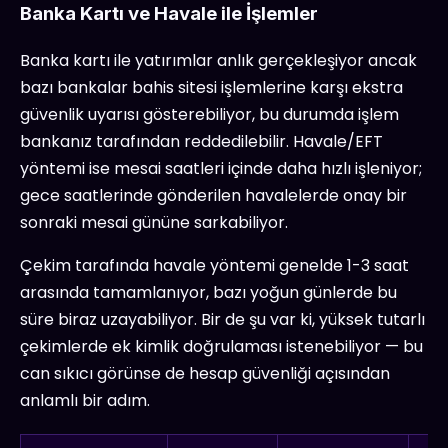
Banka Kartı ve Havale ile İşlemler
Banka kartı ile yatırımlar anlık gerçekleşiyor ancak
bazı bankalar bahis sitesi işlemlerine karşı ekstra
güvenlik uyarısı gösterebiliyor, bu durumda işlem
bankanız tarafından reddedilebilir. Havale/EFT
yöntemi ise mesai saatleri içinde daha hızlı işleniyor;
gece saatlerinde gönderilen havalelerde onay bir
sonraki mesai gününe sarkabiliyor.
Çekim tarafında havale yöntemi genelde 1-3 saat
arasında tamamlanıyor, bazı yoğun günlerde bu
süre biraz uzayabiliyor. Bir de şu var ki, yüksek tutarlı
çekimlerde ek kimlik doğrulaması istenebiliyor — bu
can sıkıcı görünse de hesap güvenliği açısından
anlamlı bir adım.