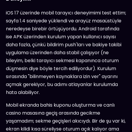
iOS 17 üzerinde mobil tarayıcı deneyimimi test ettim;
sayfa 1.4 saniyede yüklendi ve arayüz masaüstüyle
neredeyse birebir örtüşüyordu. Android tarafında
ise APK üzerinden kurulum yapan kullanıcı sayısı
daha fazla, çünkü bildirim push'ları ve bakiye takibi
uygulama üzerinden daha stabil çalışıyor (ne
bileyim, belki tarayıcı sekmesi kapanınca oturum
düşmesin diye böyle tercih ediliyordur). Kurulum
sırasında "bilinmeyen kaynaklara izin ver" ayarını
açmak gerekiyor, bu adımı atlayanlar kurulumda
hata alabiliyor.
Mobil ekranda bahis kuponu oluşturma ve canlı
casino masasına geçiş arasında gecikme
yaşamadım; sekme geçişleri akıcıydı. Bir de şu var ki,
ekran kilidi kısa süreliyse oturum açık kalıyor ama