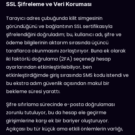
SSL Şifreleme ve Veri Koruması
Tarayıcı adres çubuğunda kilit simgesinin
göründüğünü ve bağlantının SSL sertifikasıyla
şifrelendiğini doğruladım; bu, kullanıcı adı, şifre ve
ödeme bilgilerinin aktarım sırasında üçüncü
taraflarca okunmasını zorlaştırıyor. Buna ek olarak
iki faktörlü doğrulama (2FA) seçeneği hesap
ayarlarından etkinleştirilebiliyor, ben
etkinleştirdiğimde giriş sırasında SMS kodu istendi ve
bu ekstra adım güvenlik açısından makul bir
bekleme süresi yarattı.
Şifre sıfırlama sürecinde e-posta doğrulaması
zorunlu tutuluyor, bu da hesap ele geçirme
girişimlerine karşı ek bir bariyer oluşturuyor.
Açıkçası bu tür küçük ama etkili önlemlerin varlığı,