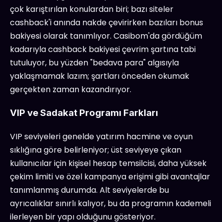
çok karıştırılan konulardan biri; bazı siteler
cashback'i anında nakde çevirirken bazıları bonus
bakiyesi olarak tanımlıyor. Casibom'da gördüğüm
kadarıyla cashback bakiyesi çevrim şartına tabi
tutuluyor, bu yüzden "bedava para" algısıyla
yaklaşmamak lazım; şartları önceden okumak
gerçekten zaman kazandırıyor.
VIP ve Sadakat Programı Farkları
VIP seviyeleri genelde yatırım hacmine ve oyun
sıklığına göre belirleniyor; üst seviyeye çıkan
kullanıcılar için kişisel hesap temsilcisi, daha yüksek
çekim limiti ve özel kampanya erişimi gibi avantajlar
tanımlanmış durumda. Alt seviyelerde bu
ayrıcalıklar sınırlı kalıyor, bu da programın kademeli
ilerleyen bir yapı olduğunu gösteriyor.