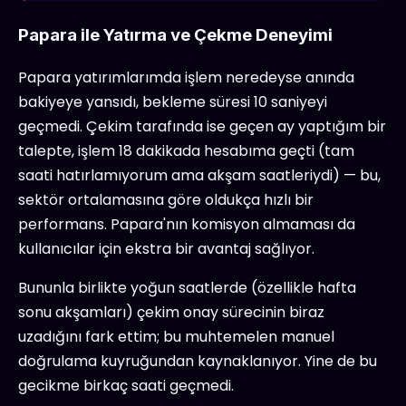
Papara ile Yatırma ve Çekme Deneyimi
Papara yatırımlarımda işlem neredeyse anında
bakiyeye yansıdı, bekleme süresi 10 saniyeyi
geçmedi. Çekim tarafında ise geçen ay yaptığım bir
talepte, işlem 18 dakikada hesabıma geçti (tam
saati hatırlamıyorum ama akşam saatleriydi) — bu,
sektör ortalamasına göre oldukça hızlı bir
performans. Papara'nın komisyon almaması da
kullanıcılar için ekstra bir avantaj sağlıyor.
Bununla birlikte yoğun saatlerde (özellikle hafta
sonu akşamları) çekim onay sürecinin biraz
uzadığını fark ettim; bu muhtemelen manuel
doğrulama kuyruğundan kaynaklanıyor. Yine de bu
gecikme birkaç saati geçmedi.