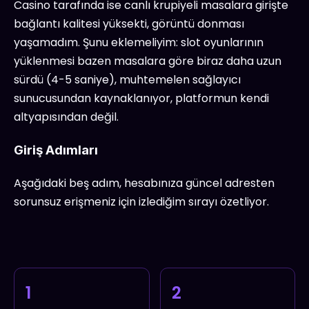
Casino tarafında ise canlı krupiyeli masalara girişte
bağlantı kalitesi yüksekti, görüntü donması
yaşamadım. Şunu eklemeliyim: slot oyunlarının
yüklenmesi bazen masalara göre biraz daha uzun
sürdü (4-5 saniye), muhtemelen sağlayıcı
sunucusundan kaynaklanıyor, platformun kendi
altyapısından değil.
Giriş Adımları
Aşağıdaki beş adım, hesabınıza güncel adresten
sorunsuz erişmeniz için izlediğim sırayı özetliyor.
1
2