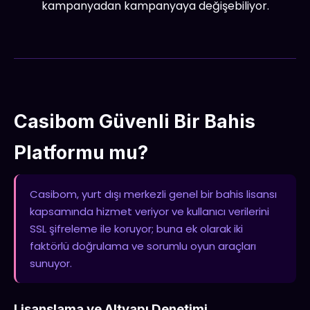
kampanyadan kampanyaya değişebiliyor.
Casibom Güvenli Bir Bahis
Platformu mu?
Casibom, yurt dışı merkezli genel bir bahis lisansı
kapsamında hizmet veriyor ve kullanıcı verilerini
SSL şifreleme ile koruyor; buna ek olarak iki
faktörlü doğrulama ve sorumlu oyun araçları
sunuyor.
Lisanslama ve Altyapı Denetimi