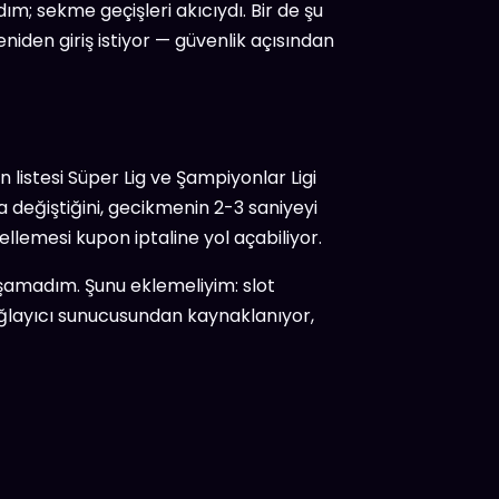
; sekme geçişleri akıcıydı. Bir de şu
niden giriş istiyor — güvenlik açısından
 listesi Süper Lig ve Şampiyonlar Ligi
 değiştiğini, gecikmenin 2-3 saniyeyi
llemesi kupon iptaline yol açabiliyor.
yaşamadım. Şunu eklemeliyim: slot
ğlayıcı sunucusundan kaynaklanıyor,