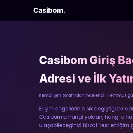
Casibom
.
Casibom Giriş Ba
Adresi ve İlk Yat
Kemal Şen tarafından incelendi · Temmuz gü
Erişim engellerinin sık değiştiği bi
Casibom'a hangi yoldan, hangi ciha
ulaşabileceğinizi bizzat test ettiğim