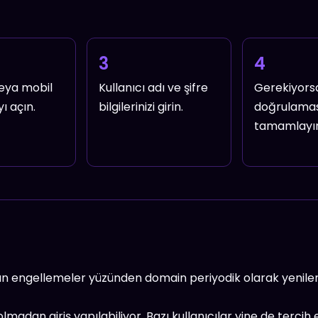
3
4
veya mobil
Kullanıcı adı ve şifre
Gerekiyors
ı açın.
bilgilerinizi girin.
doğrulamas
tamamlayın
n engellemeler yüzünden domain periyodik olarak yenileniy
madan giriş yapılabiliyor. Bazı kullanıcılar yine de tercih