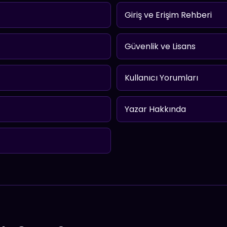
Giriş ve Erişim Rehberi
Güvenlik ve Lisans
Kullanıcı Yorumları
Yazar Hakkında