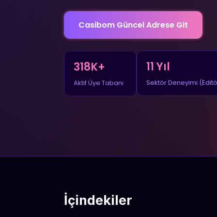
Casibom Güncel Adrese Git
11 Yıl
318K+
Sektör Deneyimi (Editö
Aktif Üye Tabanı
İçindekiler