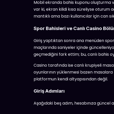
Mobil ekranda bahis kuponu oluşturma ve
var ki, ekran kilidi kısa süreliyse oturu
mantıklı ama bazı kullanıcılar için can sıkı
Spor Bahisleri ve Canlı Casino Böl
Giriş yaptıktan sonra ana menüden spor ba
maçlarında saniyeler içinde güncelleniyo
geçmediğini fark ettim; bu, canlı bahis o
Casino tarafında ise canlı krupiyeli mas
oyunlarının yüklenmesi bazen masalara 
platformun kendi altyapısından değil.
Giriş Adımları
Aşağıdaki beş adım, hesabınıza güncel adr