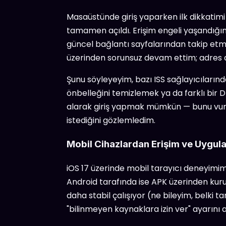
Masaüstünde giriş yaparken ilk dikkatim
tamamen açıldı. Erişim engeli yaşandığın
güncel bağlantı sayfalarından takip etm
üzerinden sorunsuz devam ettim; adres değ
Şunu söyleyeyim, bazı ISS sağlayıcılarınd
önbelleğini temizlemek ya da farklı bir
alarak giriş yapmak mümkün — bunu vur
istediğini gözlemledim.
Mobil Cihazlardan Erişim ve Uygu
iOS 17 üzerinde mobil tarayıcı deneyimim
Android tarafında ise APK üzerinden kuru
daha stabil çalışıyor (ne bileyim, belki
"bilinmeyen kaynaklara izin ver" ayarını