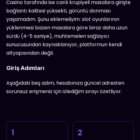
Casino tarafında ise canlı krupiyeli masalara girişte
bağlantı kalitesi yüksekti, görüntü donması
yaşamadım. Şunu eklemeliyim: slot oyunlarının
yüklenmesi bazen masalara göre biraz daha uzun
sürdü (4-5 saniye), muhtemelen sağlayıcı
sunucusundan kaynaklanıyor, platformun kendi
altyapısından değil.
Giriş Adımları
Aşağıdaki beş adım, hesabınıza güncel adresten
sorunsuz erişmeniz için izlediğim sırayı özetliyor.
1
2