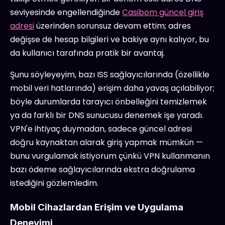
seviyesinde engellendiğinde
Casibom güncel giriş
adresi
üzerinden sorunsuz devam ettim; adres
değişse de hesap bilgileri ve bakiye aynı kalıyor, bu
da kullanıcı tarafında pratik bir avantaj.
Şunu söyleyeyim, bazı ISS sağlayıcılarında (özellikle
mobil veri hatlarında) erişim daha yavaş açılabiliyor;
böyle durumlarda tarayıcı önbelleğini temizlemek
ya da farklı bir DNS sunucusu denemek işe yaradı.
VPN'e ihtiyaç duymadan, sadece güncel adresi
doğru kaynaktan alarak giriş yapmak mümkün —
bunu vurgulamak istiyorum çünkü VPN kullanmanın
bazı ödeme sağlayıcılarında ekstra doğrulama
istediğini gözlemledim.
Mobil Cihazlardan Erişim ve Uygulama
Deneyimi