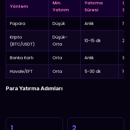
Min.
Yatırma
Çe
Yöntem
Yatırım
Süresi
Sür
Papara
Düşük
Anlık
15-
Kripto
Düşük-
10-15 dk
20-
(BTC/USDT)
Orta
Banka Kartı
Orta
Anlık
Sun
Havale/EFT
Orta
5-30 dk
1-3
Para Yatırma Adımları
1
2