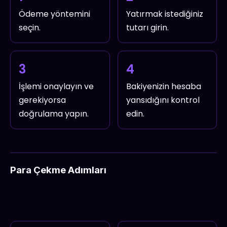
Ödeme yöntemini
Yatırmak istediğiniz
seçin.
tutarı girin.
3
4
İşlemi onaylayın ve
Bakiyenizin hesaba
gerekiyorsa
yansıdığını kontrol
doğrulama yapın.
edin.
Para Çekme Adımları