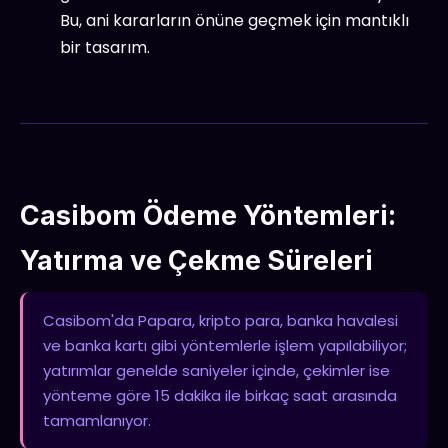
Bu, ani kararların önüne geçmek için mantıklı
bir tasarım.
Casibom Ödeme Yöntemleri:
Yatırma ve Çekme Süreleri
Casibom'da Papara, kripto para, banka havalesi
ve banka kartı gibi yöntemlerle işlem yapılabiliyor;
yatırımlar genelde saniyeler içinde, çekimler ise
yönteme göre 15 dakika ile birkaç saat arasında
tamamlanıyor.