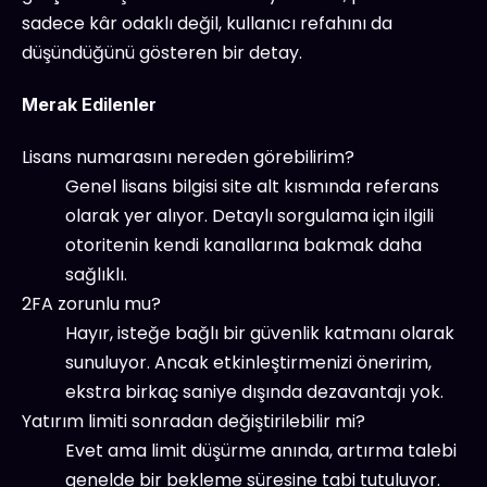
sadece kâr odaklı değil, kullanıcı refahını da
düşündüğünü gösteren bir detay.
Merak Edilenler
Lisans numarasını nereden görebilirim?
Genel lisans bilgisi site alt kısmında referans
olarak yer alıyor. Detaylı sorgulama için ilgili
otoritenin kendi kanallarına bakmak daha
sağlıklı.
2FA zorunlu mu?
Hayır, isteğe bağlı bir güvenlik katmanı olarak
sunuluyor. Ancak etkinleştirmenizi öneririm,
ekstra birkaç saniye dışında dezavantajı yok.
Yatırım limiti sonradan değiştirilebilir mi?
Evet ama limit düşürme anında, artırma talebi
genelde bir bekleme süresine tabi tutuluyor.