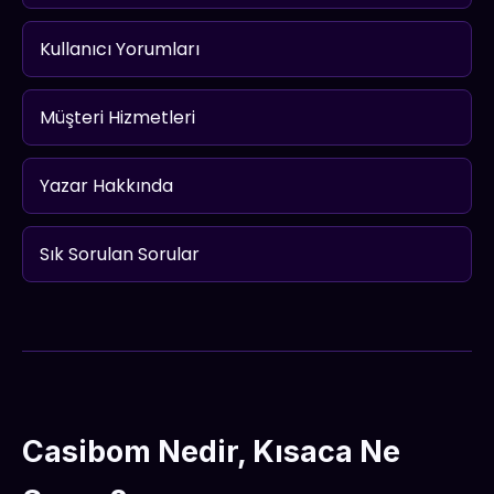
Kullanıcı Yorumları
Müşteri Hizmetleri
Yazar Hakkında
Sık Sorulan Sorular
Casibom Nedir, Kısaca Ne