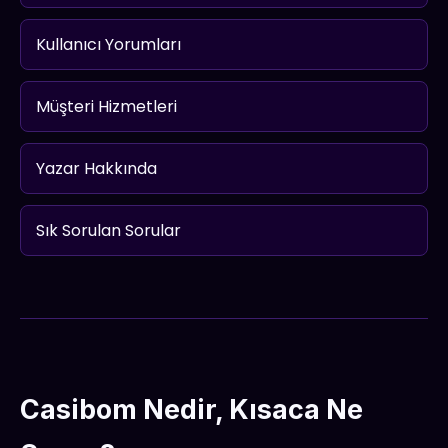
Kullanıcı Yorumları
Müşteri Hizmetleri
Yazar Hakkında
Sık Sorulan Sorular
Casibom Nedir, Kısaca Ne