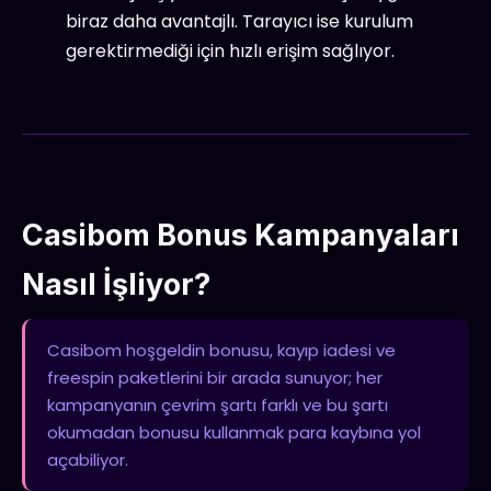
biraz daha avantajlı. Tarayıcı ise kurulum
gerektirmediği için hızlı erişim sağlıyor.
Casibom Bonus Kampanyaları
Nasıl İşliyor?
Casibom hoşgeldin bonusu, kayıp iadesi ve
freespin paketlerini bir arada sunuyor; her
kampanyanın çevrim şartı farklı ve bu şartı
okumadan bonusu kullanmak para kaybına yol
açabiliyor.