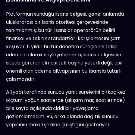
Platformun sunduğu lisans belgesi, genel anlamda
uluslararası bir bahis otoritesi çerçevesinde
tanımlanmış; bu tür lisanslar operatörün belirli
finansal ve teknik standartları karşılamasını şart
koşuyor. 11 yıldır bu tür denetim süreçlerini takip
eden biri olarak söyleyebilirim ki, lisans belgesinin
sitede görünür olması tek başına yeterli değil, asıl
önemli olan ödeme altyapısının bu lisansla tutarlı
çalışmasıdır.
Altyapı tarafında sunucu yanıt sürelerini birkaç kez
ölçtüm; yoğun saatlerde (akşam maç saatlerinde)
bile sayfa açılışında ciddi bir yavaşlama
gözlemlemedim. Bu, arka planda dağıtık sunucu
yapısının makul şekilde çalıştığını gösteriyor.