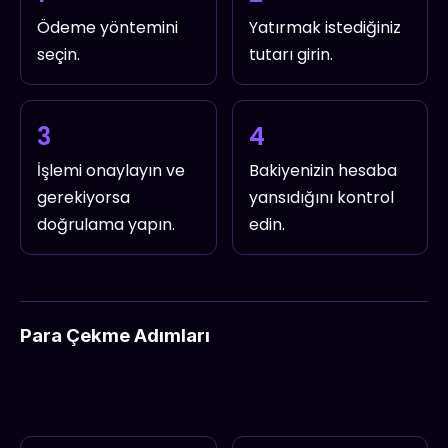
Ödeme yöntemini
Yatırmak istediğiniz
seçin.
tutarı girin.
3
4
İşlemi onaylayın ve
Bakiyenizin hesaba
gerekiyorsa
yansıdığını kontrol
doğrulama yapın.
edin.
Para Çekme Adımları