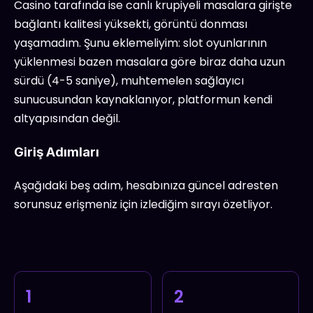
Casino tarafında ise canlı krupiyeli masalara girişte
bağlantı kalitesi yüksekti, görüntü donması
yaşamadım. Şunu eklemeliyim: slot oyunlarının
yüklenmesi bazen masalara göre biraz daha uzun
sürdü (4-5 saniye), muhtemelen sağlayıcı
sunucusundan kaynaklanıyor, platformun kendi
altyapısından değil.
Giriş Adımları
Aşağıdaki beş adım, hesabınıza güncel adresten
sorunsuz erişmeniz için izlediğim sırayı özetliyor.
1
2