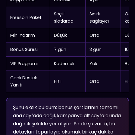
Seçili
Sınırlı
Geni
Freespin Paketi
slotlarda
sağlayıcı
kap
Min. Yatırım
Düşük
Orta
Düş
Bonus Süresi
7 gün
3 gün
10 g
VIP Programı
Kademeli
Yok
Basi
Canlı Destek
Hızlı
Orta
Hızlı
Yanıtı
Şunu eksik buldum: bonus şartlarının tamamı
ana sayfada değil, kampanya alt sayfalarında
dağınık şekilde yer alıyor. Bir de şu var ki, bu
detayları toparlayıp okumak birkaç dakika