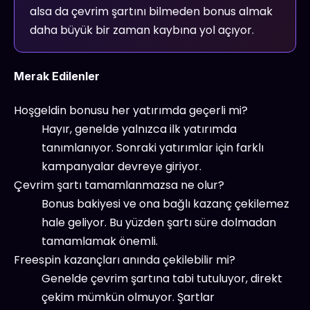
alsa da çevrim şartını bilmeden bonus almak
daha büyük bir zaman kaybına yol açıyor.
Merak Edilenler
Hoşgeldin bonusu her yatırımda geçerli mi?
Hayır, genelde yalnızca ilk yatırımda
tanımlanıyor. Sonraki yatırımlar için farklı
kampanyalar devreye giriyor.
Çevrim şartı tamamlanmazsa ne olur?
Bonus bakiyesi ve ona bağlı kazanç çekilemez
hale geliyor. Bu yüzden şartı süre dolmadan
tamamlamak önemli.
Freespin kazançları anında çekilebilir mi?
Genelde çevrim şartına tabi tutuluyor, direkt
çekim mümkün olmuyor. Şartlar