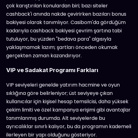
çok karıştırılan konulardan biri; bazı siteler
cashback'i anında nakde çevirirken bazıları bonus
bakiyesi olarak tanımlıyor. Casibom'da gördüğüm
kadarıyla cashback bakiyesi çevrim şartına tabi
tutuluyor, bu yüzden "bedava para" algısıyla
yaklaşmamak lazım; şartları önceden okumak
gerçekten zaman kazandırıyor.
VIP ve Sadakat Programı Farkları
VIP seviyeleri genelde yatırım hacmine ve oyun
sıklığına göre belirleniyor; üst seviyeye çıkan
kullanıcılar için kişisel hesap temsilcisi, daha yüksek
çekim limiti ve özel kampanya erişimi gibi avantajlar
tanımlanmış durumda. Alt seviyelerde bu
ayrıcalıklar sınırlı kalıyor, bu da programın kademeli
ilerleyen bir yapı olduğunu gösteriyor.