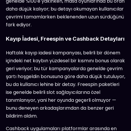
genelde %100'e yakınken, masa oyunlarında bu oran
daha düşük kalıyor; bu detayı okumayan kullanıcılar
çevrimi tamamlarken beklenenden uzun sürdüğünü
fark ediyor.
Kayıp İadesi, Freespin ve Cashback Detayları
Haftalık kayıp iadesi kampanyası, belirli bir dönem
içindeki net kaybın yüzdesel bir kısmını bonus olarak
geri veriyor; bu tür kampanyalarda genelde çevrim
şartı hoşgeldin bonusuna göre daha düşük tutuluyor,
bu da kullanıcı lehine bir detay. Freespin paketleri
ise genelde belirli slot sağlayıcılarına özel
tanımlanıyor, yani her oyunda geçerli olmuyor —
bunu deneyen arkadaşlarımdan da benzer geri
bildirim aldım.
Cashback uygulamaları platformlar arasında en