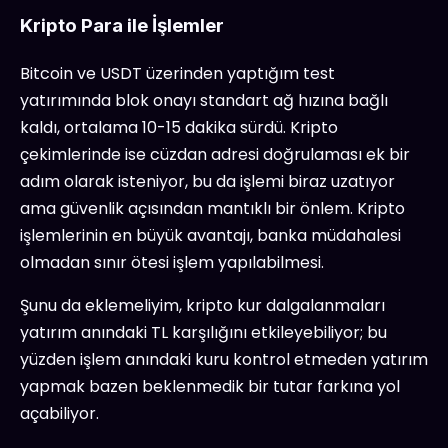
Kripto Para ile İşlemler
Bitcoin ve USDT üzerinden yaptığım test
yatırımında blok onayı standart ağ hızına bağlı
kaldı, ortalama 10-15 dakika sürdü. Kripto
çekimlerinde ise cüzdan adresi doğrulaması ek bir
adım olarak isteniyor, bu da işlemi biraz uzatıyor
ama güvenlik açısından mantıklı bir önlem. Kripto
işlemlerinin en büyük avantajı, banka müdahalesi
olmadan sınır ötesi işlem yapılabilmesi.
Şunu da eklemeliyim, kripto kur dalgalanmaları
yatırım anındaki TL karşılığını etkileyebiliyor; bu
yüzden işlem anındaki kuru kontrol etmeden yatırım
yapmak bazen beklenmedik bir tutar farkına yol
açabiliyor.