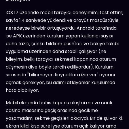
iOS 17 üzerinde mobil tarayıcı deneyimimi test ettim;
sayfa 1.4 saniyede yüklendi ve arayüz masaüstüyle
neredeyse birebir örtüşüyordu. Android tarafında
ise APK üzerinden kurulum yapan kullanıcı sayısı
daha fazla, çünkü bildirim push'ları ve bakiye takibi
uygulama üzerinden daha stabil çalışıyor (ne
bileyim, belki tarayıcı sekmesi kapanınca oturum
düşmesin diye böyle tercih ediliyordur). Kurulum
sırasında "bilinmeyen kaynaklara izin ver" ayarını
açmak gerekiyor, bu adımı atlayanlar kurulumda
hata alabiliyor.
Mobil ekranda bahis kuponu oluşturma ve canlı
casino masasına geçiş arasında gecikme
yaşamadım; sekme geçişleri akıcıydı. Bir de şu var ki,
ekran kilidi kısa süreliyse oturum açık kalıyor ama