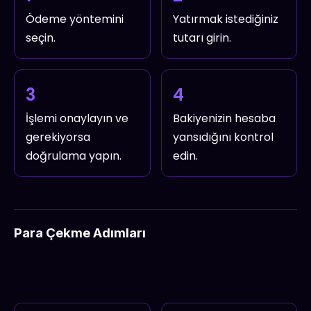
Ödeme yöntemini
Yatırmak istediğiniz
seçin.
tutarı girin.
3
4
İşlemi onaylayın ve
Bakiyenizin hesaba
gerekiyorsa
yansıdığını kontrol
doğrulama yapın.
edin.
Para Çekme Adımları