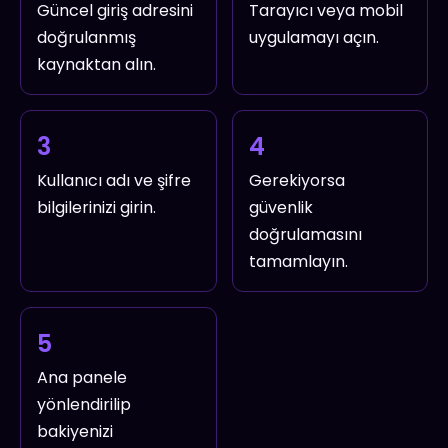
Güncel giriş adresini
Tarayıcı veya mobil
doğrulanmış
uygulamayı açın.
kaynaktan alın.
3
4
Kullanıcı adı ve şifre
Gerekiyorsa
bilgilerinizi girin.
güvenlik
doğrulamasını
tamamlayın.
5
Ana panele
yönlendirilip
bakiyenizi