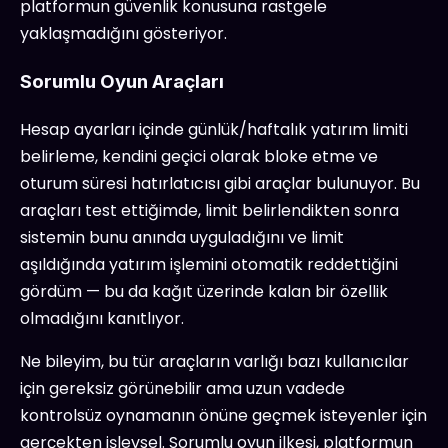
platformun güvenlik konusuna rastgele
yaklaşmadığını gösteriyor.
Sorumlu Oyun Araçları
Hesap ayarları içinde günlük/haftalık yatırım limiti
belirleme, kendini geçici olarak bloke etme ve
oturum süresi hatırlatıcısı gibi araçlar bulunuyor. Bu
araçları test ettiğimde, limit belirlendikten sonra
sistemin bunu anında uyguladığını ve limit
aşıldığında yatırım işlemini otomatik reddettiğini
gördüm — bu da kağıt üzerinde kalan bir özellik
olmadığını kanıtlıyor.
Ne bileyim, bu tür araçların varlığı bazı kullanıcılar
için gereksiz görünebilir ama uzun vadede
kontrolsüz oynamanın önüne geçmek isteyenler için
gerçekten işlevsel. Sorumlu oyun ilkesi, platformun