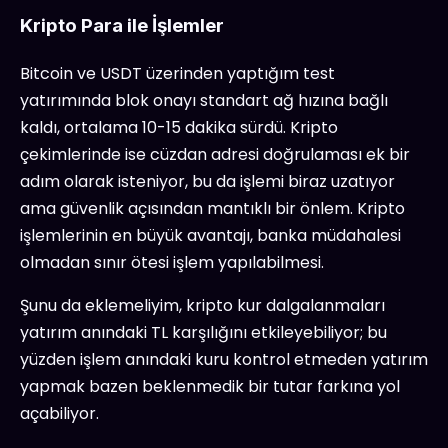
Kripto Para ile İşlemler
Bitcoin ve USDT üzerinden yaptığım test
yatırımında blok onayı standart ağ hızına bağlı
kaldı, ortalama 10-15 dakika sürdü. Kripto
çekimlerinde ise cüzdan adresi doğrulaması ek bir
adım olarak isteniyor, bu da işlemi biraz uzatıyor
ama güvenlik açısından mantıklı bir önlem. Kripto
işlemlerinin en büyük avantajı, banka müdahalesi
olmadan sınır ötesi işlem yapılabilmesi.
Şunu da eklemeliyim, kripto kur dalgalanmaları
yatırım anındaki TL karşılığını etkileyebiliyor; bu
yüzden işlem anındaki kuru kontrol etmeden yatırım
yapmak bazen beklenmedik bir tutar farkına yol
açabiliyor.