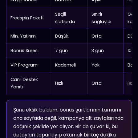
Seçili
Sınırlı
Geni
Freespin Paketi
slotlarda
sağlayıcı
kap
Min. Yatırım
Düşük
Orta
Düş
Bonus Süresi
7 gün
3 gün
10 g
VIP Programı
Kademeli
Yok
Basi
Canlı Destek
Hızlı
Orta
Hızlı
Yanıtı
Şunu eksik buldum: bonus şartlarının tamamı
ana sayfada değil, kampanya alt sayfalarında
dağınık şekilde yer alıyor. Bir de şu var ki, bu
detayları toparlayıp okumak birkaç dakika