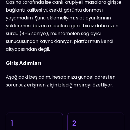
Casino tarafında ise canlı krupiyeli masalara girişte
bağlantı kalitesi yüksekti, görüntü donması
yaşamadım. Şunu eklemeliyim: slot oyunlarının
yüklenmesi bazen masalara göre biraz daha uzun
sürdü (4-5 saniye), muhtemelen sağlayıcı
sunucusundan kaynaklanıyor, platformun kendi
altyapısından değil.
Giriş Adımları
Aşağıdaki beş adım, hesabınıza güncel adresten
sorunsuz erişmeniz için izlediğim sırayı özetliyor.
1
2