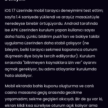
iOS 17 üzerinde mobil tarayıcı deneyimimi test ettim;
sayfa 1.4 saniyede yüklendi ve arayüz masaüstüyle
neredeyse birebir örtüşüyordu. Android tarafında
ise APK üzerinden kurulum yapan kullanıcı sayısı
daha fazla, çünkü bildirim push'ları ve bakiye takibi
uygulama üzerinden daha stabil çalışıyor (ne
bileyim, belki tarayıcı sekmesi kapanınca oturum
düşmesin diye böyle tercih ediliyordur). Kurulum
sırasında "bilinmeyen kaynaklara izin ver" ayarını
açmak gerekiyor, bu adımı atlayanlar kurulumda
hata alabiliyor.
Mobil ekranda bahis kuponu oluşturma ve canlı
casino masasına geçiş arasında gecikme
yaşamadım; sekme geçişleri akıcıydı. Bir de şu var ki,
ekran kilidi kısa süreliyse oturum açık kalıyor ama