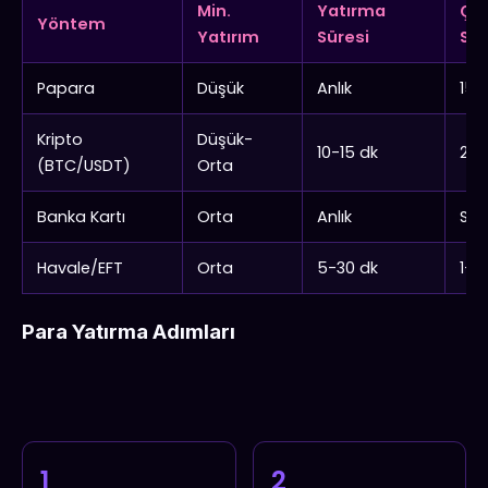
Min.
Yatırma
Çe
Yöntem
Yatırım
Süresi
Sür
Papara
Düşük
Anlık
15-
Kripto
Düşük-
10-15 dk
20-
(BTC/USDT)
Orta
Banka Kartı
Orta
Anlık
Sun
Havale/EFT
Orta
5-30 dk
1-3
Para Yatırma Adımları
1
2