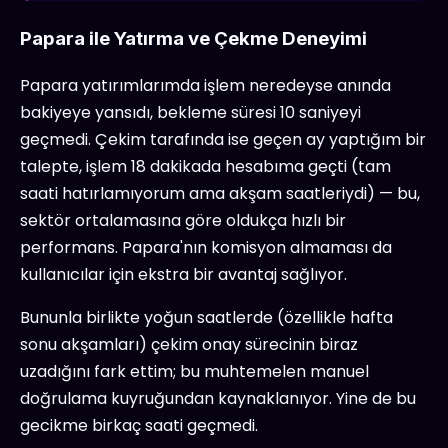
Papara ile Yatırma ve Çekme Deneyimi
Papara yatırımlarımda işlem neredeyse anında
bakiyeye yansıdı, bekleme süresi 10 saniyeyi
geçmedi. Çekim tarafında ise geçen ay yaptığım bir
talepte, işlem 18 dakikada hesabıma geçti (tam
saati hatırlamıyorum ama akşam saatleriydi) — bu,
sektör ortalamasına göre oldukça hızlı bir
performans. Papara'nın komisyon almaması da
kullanıcılar için ekstra bir avantaj sağlıyor.
Bununla birlikte yoğun saatlerde (özellikle hafta
sonu akşamları) çekim onay sürecinin biraz
uzadığını fark ettim; bu muhtemelen manuel
doğrulama kuyruğundan kaynaklanıyor. Yine de bu
gecikme birkaç saati geçmedi.