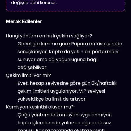
değişse dahi korunur.
Merak Edilenler
Hangi yöntem en hızlı çekim sağlıyor?
Genel gözlemime göre Papara en kısa sürede
sonuçlanıyor. Kripto da yakın bir performans
sunuyor ama ağ yoğunluğuna bağlı
değişebiliyor.
Çekim limiti var mı?
Evet, hesap seviyesine göre günlük/haftalık
çekim limitleri uygulanıyor. VIP seviyesi
yükseldikçe bu limit de artıyor.
Komisyon kesintisi oluyor mu?
Çoğu yöntemde komisyon uygulanmıyor,
kripto işlemlerinde yalnızca ağ ücreti söz
konusu. Banka tarafında ekstra kesinti