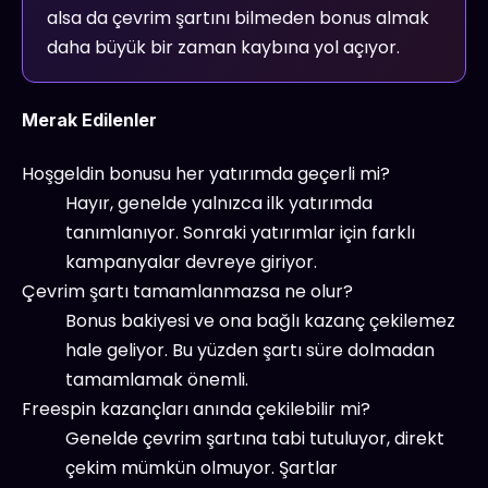
alsa da çevrim şartını bilmeden bonus almak
daha büyük bir zaman kaybına yol açıyor.
Merak Edilenler
Hoşgeldin bonusu her yatırımda geçerli mi?
Hayır, genelde yalnızca ilk yatırımda
tanımlanıyor. Sonraki yatırımlar için farklı
kampanyalar devreye giriyor.
Çevrim şartı tamamlanmazsa ne olur?
Bonus bakiyesi ve ona bağlı kazanç çekilemez
hale geliyor. Bu yüzden şartı süre dolmadan
tamamlamak önemli.
Freespin kazançları anında çekilebilir mi?
Genelde çevrim şartına tabi tutuluyor, direkt
çekim mümkün olmuyor. Şartlar