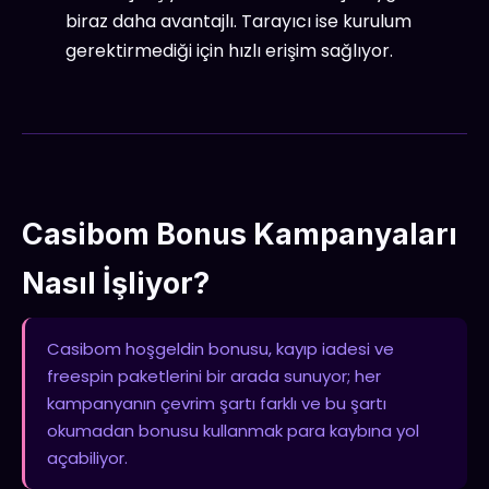
biraz daha avantajlı. Tarayıcı ise kurulum
gerektirmediği için hızlı erişim sağlıyor.
Casibom Bonus Kampanyaları
Nasıl İşliyor?
Casibom hoşgeldin bonusu, kayıp iadesi ve
freespin paketlerini bir arada sunuyor; her
kampanyanın çevrim şartı farklı ve bu şartı
okumadan bonusu kullanmak para kaybına yol
açabiliyor.