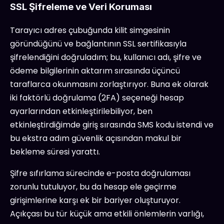
SSL Şifreleme ve Veri Koruması
Tarayıcı adres çubuğunda kilit simgesinin
göründüğünü ve bağlantının SSL sertifikasıyla
şifrelendiğini doğruladım; bu, kullanıcı adı, şifre ve
ödeme bilgilerinin aktarım sırasında üçüncü
taraflarca okunmasını zorlaştırıyor. Buna ek olarak
iki faktörlü doğrulama (2FA) seçeneği hesap
ayarlarından etkinleştirilebiliyor, ben
etkinleştirdiğimde giriş sırasında SMS kodu istendi ve
bu ekstra adım güvenlik açısından makul bir
bekleme süresi yarattı.
Şifre sıfırlama sürecinde e-posta doğrulaması
zorunlu tutuluyor, bu da hesap ele geçirme
girişimlerine karşı ek bir bariyer oluşturuyor.
Açıkçası bu tür küçük ama etkili önlemlerin varlığı,