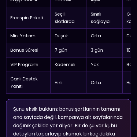
Seçili
Sınırlı
Geni
Freespin Paketi
slotlarda
sağlayıcı
kap
Min. Yatırım
Düşük
Orta
Düş
Bonus Süresi
7 gün
3 gün
10 g
VIP Programı
Kademeli
Yok
Basi
Canlı Destek
Hızlı
Orta
Hızlı
Yanıtı
Şunu eksik buldum: bonus şartlarının tamamı
ana sayfada değil, kampanya alt sayfalarında
dağınık şekilde yer alıyor. Bir de şu var ki, bu
detayları toparlayıp okumak birkaç dakika