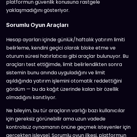
platformun güvenlik konusuna rastgele
yaklaşmadığını gösteriyor.
Sorumlu Oyun Araçları
Hesap ayarları içinde günlük/haftalık yatırım limiti
belirleme, kendini geçici olarak bloke etme ve
oturum süresi hatırlatıcısı gibi araçlar bulunuyor. Bu
araçları test ettiğimde, limit belirlendikten sonra
sistemin bunu anında uyguladığını ve limit
aşıldığında yatırım işlemini otomatik reddettiğini
gördüm — bu da kağıt üzerinde kalan bir özellik
olmadığını kanıtlıyor.
Ne bileyim, bu tür araçların varlığı bazı kullanıcılar
için gereksiz görünebilir ama uzun vadede
kontrolsüz oynamanın önüne geçmek isteyenler için
gerçekten işlevsel. Sorumlu oyun ilkesi, platformun