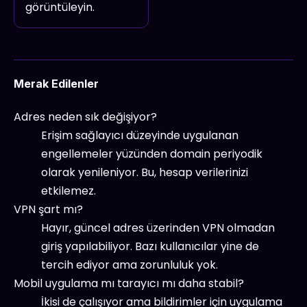
görüntüleyin.
Merak Edilenler
Adres neden sık değişiyor?
Erişim sağlayıcı düzeyinde uygulanan
engellemeler yüzünden domain periyodik
olarak yenileniyor. Bu, hesap verilerinizi
etkilemez.
VPN şart mı?
Hayır, güncel adres üzerinden VPN olmadan
giriş yapılabiliyor. Bazı kullanıcılar yine de
tercih ediyor ama zorunluluk yok.
Mobil uygulama mı tarayıcı mı daha stabil?
İkisi de çalışıyor ama bildirimler için uygulama