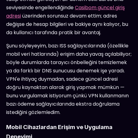
seviyesinde engellendiğinde
Casibom güncel giriş
adresi
üzerinden sorunsuz devam ettim; adres
değişse de hesap bilgileri ve bakiye aynı kalıyor, bu
da kullanıcı tarafında pratik bir avantaj.
Şunu söyleyeyim, bazı ISS sağlayıcılarında (özellikle
mobil veri hatlarında) erişim daha yavaş açılabiliyor;
böyle durumlarda tarayıcı önbelleğini temizlemek
ya da farklı bir DNS sunucusu denemek işe yaradı.
VPN'e ihtiyaç duymadan, sadece güncel adresi
doğru kaynaktan alarak giriş yapmak mümkün —
bunu vurgulamak istiyorum çünkü VPN kullanmanın
bazı ödeme sağlayıcılarında ekstra doğrulama
istediğini gözlemledim.
Mobil Cihazlardan Erişim ve Uygulama
Deneyimi