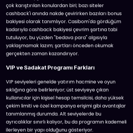
çok karıştırılan konulardan biri; bazı siteler
cashback'i anında nakde çevirirken bazıları bonus
bakiyesi olarak tanımlıyor. Casibom'da gördüğüm
kadarıyla cashback bakiyesi çevrim şartına tabi
tutuluyor, bu yüzden "bedava para" algısıyla
yaklaşmamak lazım; şartları önceden okumak
gerçekten zaman kazandırıyor.
VIP ve Sadakat Programı Farkları
VIP seviyeleri genelde yatırım hacmine ve oyun
sıklığına göre belirleniyor; üst seviyeye çıkan
kullanıcılar için kişisel hesap temsilcisi, daha yüksek
çekim limiti ve özel kampanya erişimi gibi avantajlar
tanımlanmış durumda. Alt seviyelerde bu
ayrıcalıklar sınırlı kalıyor, bu da programın kademeli
ilerleyen bir yapı olduğunu gösteriyor.