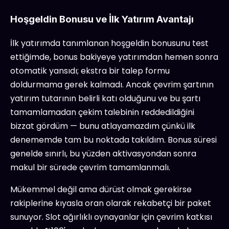
Hoşgeldin Bonusu ve İlk Yatırım Avantajı
İlk yatırımda tanımlanan hoşgeldin bonusunu test
ettiğimde, bonus bakiyeye yatırımdan hemen sonra
otomatik yansıdı; ekstra bir talep formu
doldurmama gerek kalmadı. Ancak çevrim şartının
yatırım tutarının belirli katı olduğunu ve bu şartı
tamamlamadan çekim talebinin reddedildiğini
bizzat gördüm — bunu atlayamazdım çünkü ilk
denememde tam bu noktada takıldım. Bonus süresi
genelde sınırlı, bu yüzden aktivasyondan sonra
makul bir sürede çevrim tamamlanmalı.
Mükemmel değil ama dürüst olmak gerekirse
rakiplerine kıyasla oran olarak rekabetçi bir paket
sunuyor. Slot ağırlıklı oynayanlar için çevrim katkısı