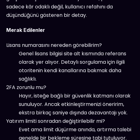
sadece kâr odaklı değil, kullanıcı refahını da
düşündüğünü gösteren bir detay.
Merak Edilenler
Lisans numarasını nereden görebilirim?
Genel lisans bilgisi site alt kısmında referans
olarak yer alıyor. Detaylı sorgulama için ilgili
otoritenin kendi kanallarına bakmak daha
sağlıklı.
2FA zorunlu mu?
Hayır, isteğe bağlı bir güvenlik katmanı olarak
sunuluyor. Ancak etkinleştirmenizi öneririm,
ekstra birkaç saniye dışında dezavantajı yok.
Yatırım limiti sonradan değiştirilebilir mi?
Evet ama limit düşürme anında, artırma talebi
genelde bir bekleme süresine tabi tutuluyor.