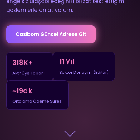
engelsiz ulaşabileceğinizi bizzat test ettiğim
gözlemlerle anlatıyorum.
Casibom Güncel Adrese Git
11 Yıl
318K+
Sektör Deneyimi (Editör)
Aktif Üye Tabanı
~19dk
Ortalama Ödeme Süresi