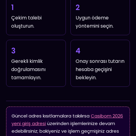
1
2
Çekim talebi
Uygun ödeme
oluşturun.
yöntemini seçin.
3
4
Gerekli kimlik
Onay sonrası tutarın
doğrulamasını
hesaba geçişini
tamamlayın.
bekleyin.
Güncel adres kısıtlamalara takılırsa
Casibom 2026
yeni giriş adresi
üzerinden işlemlerinize devam
edebilirsiniz; bakiyeniz ve işlem geçmişiniz adres