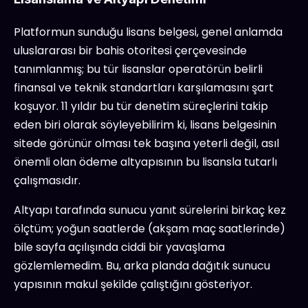
Platformun sunduğu lisans belgesi, genel anlamda
uluslararası bir bahis otoritesi çerçevesinde
tanımlanmış; bu tür lisanslar operatörün belirli
finansal ve teknik standartları karşılamasını şart
koşuyor. 11 yıldır bu tür denetim süreçlerini takip
eden biri olarak söyleyebilirim ki, lisans belgesinin
sitede görünür olması tek başına yeterli değil, asıl
önemli olan ödeme altyapısının bu lisansla tutarlı
çalışmasıdır.
Altyapı tarafında sunucu yanıt sürelerini birkaç kez
ölçtüm; yoğun saatlerde (akşam maç saatlerinde)
bile sayfa açılışında ciddi bir yavaşlama
gözlemlemedim. Bu, arka planda dağıtık sunucu
yapısının makul şekilde çalıştığını gösteriyor.