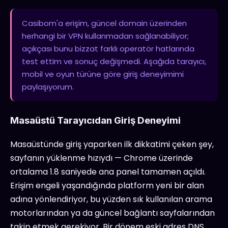
Casibom'a erişim, güncel domain üzerinden
herhangi bir VPN kullanmadan sağlanabiliyor;
açıkçası bunu bizzat farklı operatör hatlarında
test ettim ve sonuç değişmedi. Aşağıda tarayıcı,
mobil ve oyun türüne göre giriş deneyimimi
paylaşıyorum.
Masaüstü Tarayıcıdan Giriş Deneyimi
Masaüstünde giriş yaparken ilk dikkatimi çeken şey,
sayfanın yüklenme hızıydı — Chrome üzerinde
ortalama 1.8 saniyede ana panel tamamen açıldı.
Erişim engeli yaşandığında platform yeni bir alan
adına yönlendiriyor, bu yüzden sık kullanılan arama
motorlarından ya da güncel bağlantı sayfalarından
takip etmek gerekiyor. Bir dönem eski adres DNS