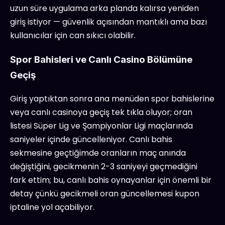
uzun süre uygulama arka planda kalırsa yeniden
giriş istiyor — güvenlik açısından mantıklı ama bazı
kullanıcılar için can sıkıcı olabilir.
Spor Bahisleri ve Canlı Casino Bölümüne
Geçiş
Giriş yaptıktan sonra ana menüden spor bahislerine
veya canlı casinoya geçiş tek tıkla oluyor; oran
listesi Süper Lig ve Şampiyonlar Ligi maçlarında
saniyeler içinde güncelleniyor. Canlı bahis
sekmesine geçtiğimde oranların maç anında
değiştiğini, gecikmenin 2-3 saniyeyi geçmediğini
fark ettim; bu, canlı bahis oynayanlar için önemli bir
detay çünkü gecikmeli oran güncellemesi kupon
iptaline yol açabiliyor.