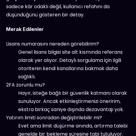
sadece kâr odaklı değil, kullanıcı refahını da
düşündüğünü gösteren bir detay.
Merak Edilenler
Lisans numarasını nereden görebilirim?
Genel lisans bilgisi site alt kısmında referans
olarak yer alıyor. Detaylı sorgulama için ilgili
otoritenin kendi kanallarına bakmak daha
sağlıklı.
2FA zorunlu mu?
Hayır, isteğe bağlı bir güvenlik katmanı olarak
sunuluyor. Ancak etkinleştirmenizi öneririm,
ekstra birkaç saniye dışında dezavantajı yok.
Yatırım limiti sonradan değiştirilebilir mi?
Evet ama limit düşürme anında, artırma talebi
genelde bir bekleme süresine tabi tutuluyor.