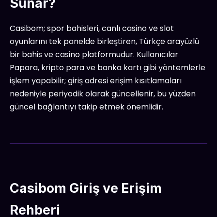
Sunar?
Casibom; spor bahisleri, canlı casino ve slot
oyunlarını tek panelde birleştiren, Türkçe arayüzlü
bir bahis ve casino platformudur. Kullanıcılar
Papara, kripto para ve banka kartı gibi yöntemlerle
işlem yapabilir; giriş adresi erişim kısıtlamaları
nedeniyle periyodik olarak güncellenir, bu yüzden
güncel bağlantıyı takip etmek önemlidir.
Casibom Giriş ve Erişim
Rehberi