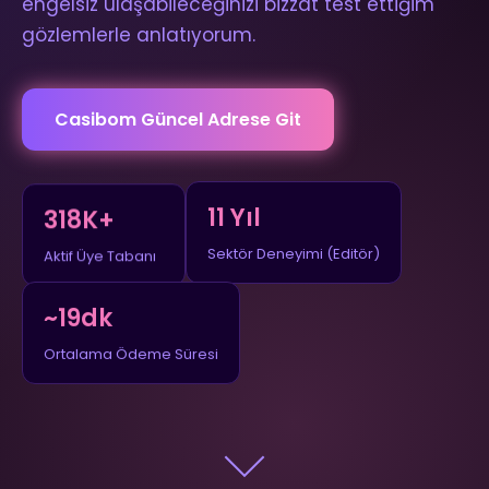
engelsiz ulaşabileceğinizi bizzat test ettiğim
gözlemlerle anlatıyorum.
Casibom Güncel Adrese Git
11 Yıl
318K+
Sektör Deneyimi (Editör)
Aktif Üye Tabanı
~19dk
Ortalama Ödeme Süresi