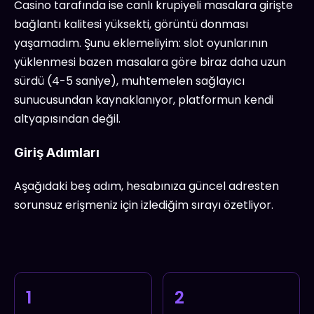
Casino tarafında ise canlı krupiyeli masalara girişte
bağlantı kalitesi yüksekti, görüntü donması
yaşamadım. Şunu eklemeliyim: slot oyunlarının
yüklenmesi bazen masalara göre biraz daha uzun
sürdü (4-5 saniye), muhtemelen sağlayıcı
sunucusundan kaynaklanıyor, platformun kendi
altyapısından değil.
Giriş Adımları
Aşağıdaki beş adım, hesabınıza güncel adresten
sorunsuz erişmeniz için izlediğim sırayı özetliyor.
1
2