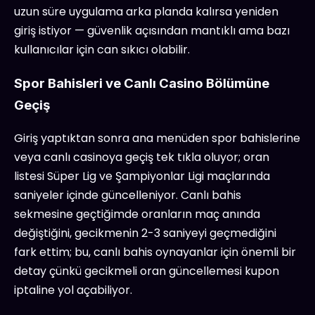
uzun süre uygulama arka planda kalırsa yeniden
giriş istiyor — güvenlik açısından mantıklı ama bazı
kullanıcılar için can sıkıcı olabilir.
Spor Bahisleri ve Canlı Casino Bölümüne
Geçiş
Giriş yaptıktan sonra ana menüden spor bahislerine
veya canlı casinoya geçiş tek tıkla oluyor; oran
listesi Süper Lig ve Şampiyonlar Ligi maçlarında
saniyeler içinde güncelleniyor. Canlı bahis
sekmesine geçtiğimde oranların maç anında
değiştiğini, gecikmenin 2-3 saniyeyi geçmediğini
fark ettim; bu, canlı bahis oynayanlar için önemli bir
detay çünkü gecikmeli oran güncellemesi kupon
iptaline yol açabiliyor.