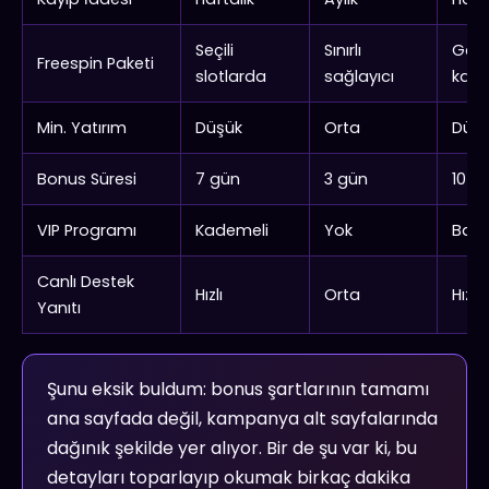
Seçili
Sınırlı
Geni
Freespin Paketi
slotlarda
sağlayıcı
kap
Min. Yatırım
Düşük
Orta
Düş
Bonus Süresi
7 gün
3 gün
10 g
VIP Programı
Kademeli
Yok
Basi
Canlı Destek
Hızlı
Orta
Hızlı
Yanıtı
Şunu eksik buldum: bonus şartlarının tamamı
ana sayfada değil, kampanya alt sayfalarında
dağınık şekilde yer alıyor. Bir de şu var ki, bu
detayları toparlayıp okumak birkaç dakika