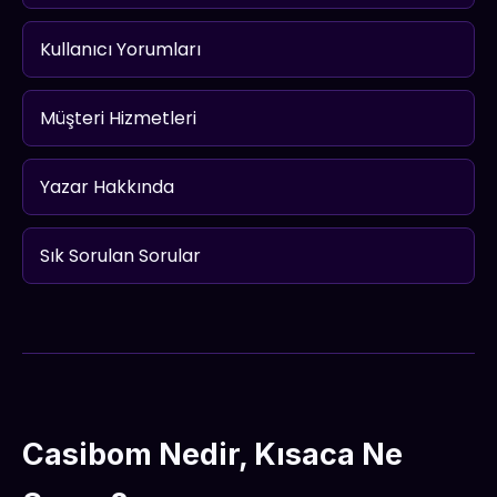
Kullanıcı Yorumları
Müşteri Hizmetleri
Yazar Hakkında
Sık Sorulan Sorular
Casibom Nedir, Kısaca Ne