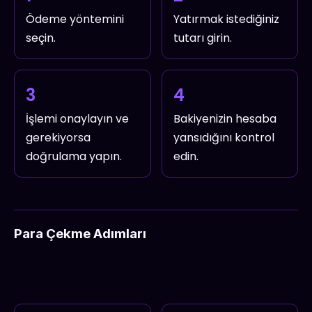
Ödeme yöntemini
Yatırmak istediğiniz
seçin.
tutarı girin.
3
4
İşlemi onaylayın ve
Bakiyenizin hesaba
gerekiyorsa
yansıdığını kontrol
doğrulama yapın.
edin.
Para Çekme Adımları