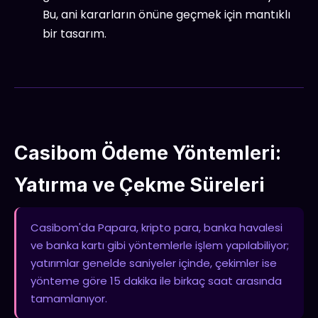
Bu, ani kararların önüne geçmek için mantıklı
bir tasarım.
Casibom Ödeme Yöntemleri:
Yatırma ve Çekme Süreleri
Casibom'da Papara, kripto para, banka havalesi
ve banka kartı gibi yöntemlerle işlem yapılabiliyor;
yatırımlar genelde saniyeler içinde, çekimler ise
yönteme göre 15 dakika ile birkaç saat arasında
tamamlanıyor.