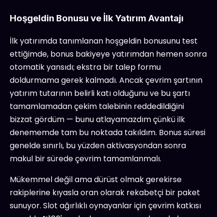
Hoşgeldin Bonusu ve İlk Yatırım Avantajı
İlk yatırımda tanımlanan hoşgeldin bonusunu test
ettiğimde, bonus bakiyeye yatırımdan hemen sonra
otomatik yansıdı; ekstra bir talep formu
doldurmama gerek kalmadı. Ancak çevrim şartının
yatırım tutarının belirli katı olduğunu ve bu şartı
tamamlamadan çekim talebinin reddedildiğini
bizzat gördüm — bunu atlayamazdım çünkü ilk
denememde tam bu noktada takıldım. Bonus süresi
genelde sınırlı, bu yüzden aktivasyondan sonra
makul bir sürede çevrim tamamlanmalı.
Mükemmel değil ama dürüst olmak gerekirse
rakiplerine kıyasla oran olarak rekabetçi bir paket
sunuyor. Slot ağırlıklı oynayanlar için çevrim katkısı