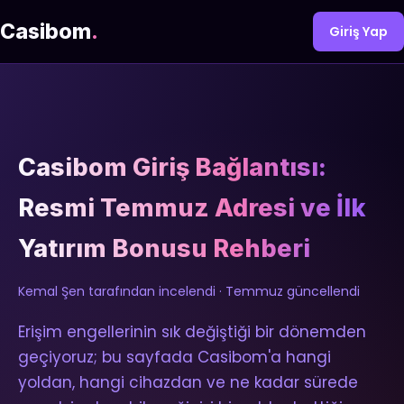
Casibom
.
Giriş Yap
Casibom Giriş Bağlantısı:
Resmi Temmuz Adresi ve İlk
Yatırım Bonusu Rehberi
Kemal Şen tarafından incelendi · Temmuz güncellendi
Erişim engellerinin sık değiştiği bir dönemden
geçiyoruz; bu sayfada Casibom'a hangi
yoldan, hangi cihazdan ve ne kadar sürede