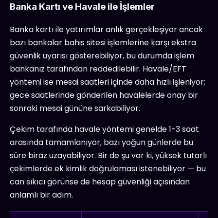
Banka Kartı ve Havale ile İşlemler
Banka kartı ile yatırımlar anlık gerçekleşiyor ancak
bazı bankalar bahis sitesi işlemlerine karşı ekstra
güvenlik uyarısı gösterebiliyor, bu durumda işlem
bankanız tarafından reddedilebilir. Havale/EFT
yöntemi ise mesai saatleri içinde daha hızlı işleniyor;
gece saatlerinde gönderilen havalelerde onay bir
sonraki mesai gününe sarkabiliyor.
Çekim tarafında havale yöntemi genelde 1-3 saat
arasında tamamlanıyor, bazı yoğun günlerde bu
süre biraz uzayabiliyor. Bir de şu var ki, yüksek tutarlı
çekimlerde ek kimlik doğrulaması istenebiliyor — bu
can sıkıcı görünse de hesap güvenliği açısından
anlamlı bir adım.