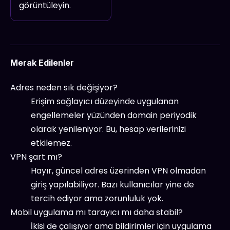
görüntüleyin.
Merak Edilenler
Adres neden sık değişiyor?
Erişim sağlayıcı düzeyinde uygulanan
engellemeler yüzünden domain periyodik
olarak yenileniyor. Bu, hesap verilerinizi
etkilemez.
VPN şart mı?
Hayır, güncel adres üzerinden VPN olmadan
giriş yapılabiliyor. Bazı kullanıcılar yine de
tercih ediyor ama zorunluluk yok.
Mobil uygulama mı tarayıcı mı daha stabil?
İkisi de çalışıyor ama bildirimler için uygulama