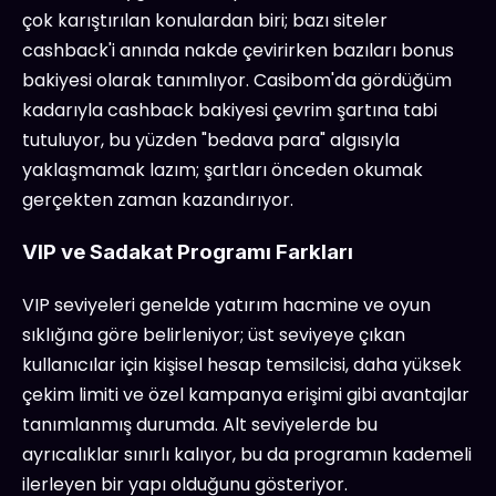
çok karıştırılan konulardan biri; bazı siteler
cashback'i anında nakde çevirirken bazıları bonus
bakiyesi olarak tanımlıyor. Casibom'da gördüğüm
kadarıyla cashback bakiyesi çevrim şartına tabi
tutuluyor, bu yüzden "bedava para" algısıyla
yaklaşmamak lazım; şartları önceden okumak
gerçekten zaman kazandırıyor.
VIP ve Sadakat Programı Farkları
VIP seviyeleri genelde yatırım hacmine ve oyun
sıklığına göre belirleniyor; üst seviyeye çıkan
kullanıcılar için kişisel hesap temsilcisi, daha yüksek
çekim limiti ve özel kampanya erişimi gibi avantajlar
tanımlanmış durumda. Alt seviyelerde bu
ayrıcalıklar sınırlı kalıyor, bu da programın kademeli
ilerleyen bir yapı olduğunu gösteriyor.