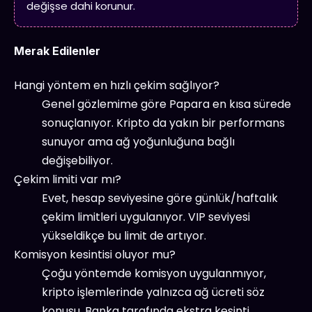
değişse dahi korunur.
Merak Edilenler
Hangi yöntem en hızlı çekim sağlıyor?
Genel gözlemime göre Papara en kısa sürede
sonuçlanıyor. Kripto da yakın bir performans
sunuyor ama ağ yoğunluğuna bağlı
değişebiliyor.
Çekim limiti var mı?
Evet, hesap seviyesine göre günlük/haftalık
çekim limitleri uygulanıyor. VIP seviyesi
yükseldikçe bu limit de artıyor.
Komisyon kesintisi oluyor mu?
Çoğu yöntemde komisyon uygulanmıyor,
kripto işlemlerinde yalnızca ağ ücreti söz
konusu. Banka tarafında ekstra kesinti