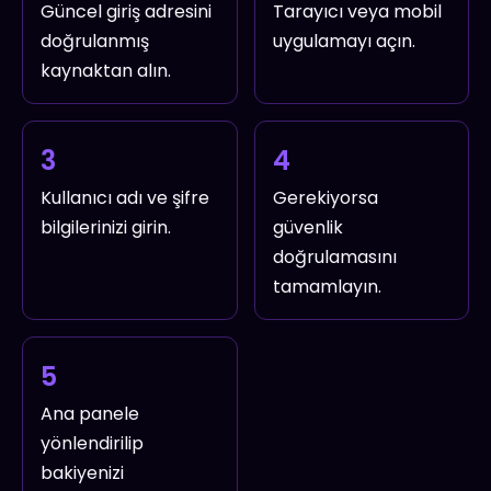
Güncel giriş adresini
Tarayıcı veya mobil
doğrulanmış
uygulamayı açın.
kaynaktan alın.
3
4
Kullanıcı adı ve şifre
Gerekiyorsa
bilgilerinizi girin.
güvenlik
doğrulamasını
tamamlayın.
5
Ana panele
yönlendirilip
bakiyenizi