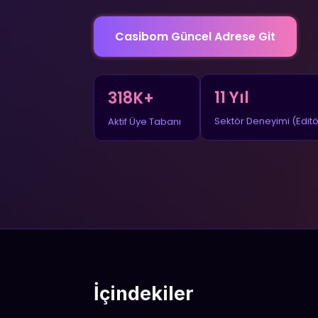
Casibom Güncel Adrese Git
11 Yıl
318K+
Sektör Deneyimi (Editö
Aktif Üye Tabanı
İçindekiler