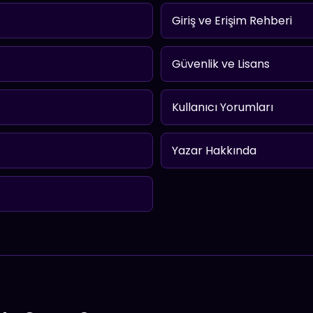
Giriş ve Erişim Rehberi
Güvenlik ve Lisans
Kullanıcı Yorumları
Yazar Hakkında