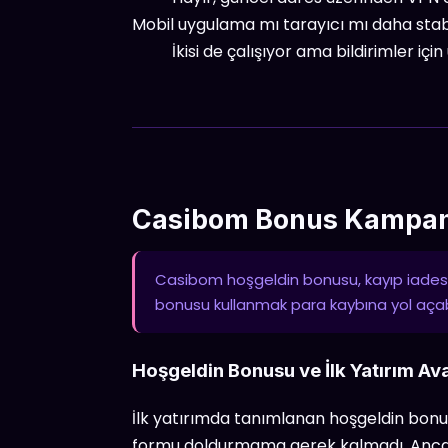
Mobil uygulama mı tarayıcı mı daha stab
İkisi de çalışıyor ama bildirimler iç
Casibom Bonus Kampanya
Casibom hoşgeldin bonusu, kayıp iadesi 
bonusu kullanmak para kaybına yol açabi
Hoşgeldin Bonusu ve İlk Yatırım Ava
İlk yatırımda tanımlanan hoşgeldin bonu
formu doldurmama gerek kalmadı. Ancak 