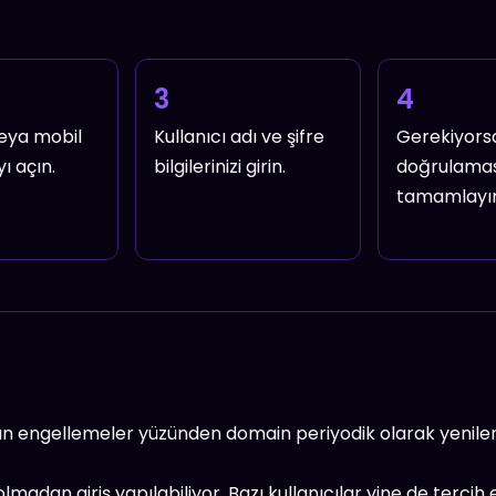
3
4
veya mobil
Kullanıcı adı ve şifre
Gerekiyors
ı açın.
bilgilerinizi girin.
doğrulamas
tamamlayın
n engellemeler yüzünden domain periyodik olarak yenileniy
madan giriş yapılabiliyor. Bazı kullanıcılar yine de tercih