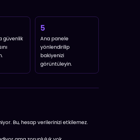
5
a güvenlik
Ana panele
ını
yönlendirilip
.
bakiyenizi
görüntüleyin.
or. Bu, hesap verilerinizi etkilemez.
 ediyor ama zorunluluk yok.