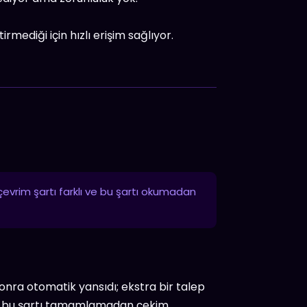
rmediği için hızlı erişim sağlıyor.
evrim şartı farklı ve bu şartı okumadan
nra otomatik yansıdı; ekstra bir talep
 ve bu şartı tamamlamadan çekim