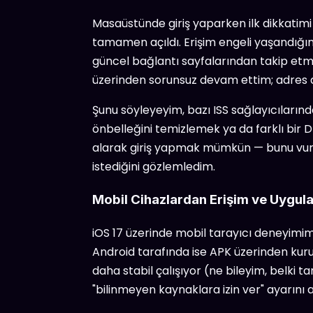
Masaüstünde giriş yaparken ilk dikkatim
tamamen açıldı. Erişim engeli yaşandığın
güncel bağlantı sayfalarından takip etm
üzerinden sorunsuz devam ettim; adres değ
Şunu söyleyeyim, bazı ISS sağlayıcılarınd
önbelleğini temizlemek ya da farklı bir
alarak giriş yapmak mümkün — bunu vur
istediğini gözlemledim.
Mobil Cihazlardan Erişim ve Uygu
iOS 17 üzerinde mobil tarayıcı deneyimim
Android tarafında ise APK üzerinden kuru
daha stabil çalışıyor (ne bileyim, belki
"bilinmeyen kaynaklara izin ver" ayarını