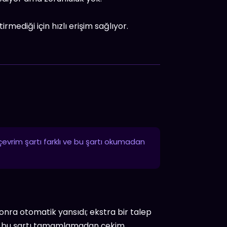
rmediği için hızlı erişim sağlıyor.
evrim şartı farklı ve bu şartı okumadan
nra otomatik yansıdı; ekstra bir talep
 ve bu şartı tamamlamadan çekim