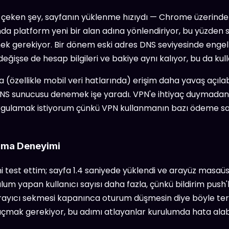
i çeken şey, sayfanın yüklenme hızıydı — Chrome üzerinde
da platform yeni bir alan adına yönlendiriyor, bu yüzden 
ek gerekiyor. Bir dönem eski adres DNS seviyesinde enge
işse de hesap bilgileri ve bakiye aynı kalıyor, bu da kulla
a (özellikle mobil veri hatlarında) erişim daha yavaş açıla
 DNS sunucusu denemek işe yaradı. VPN'e ihtiyaç duymada
gulamak istiyorum çünkü VPN kullanmanın bazı ödeme sa
lama Deneyimi
i test ettim; sayfa 1.4 saniyede yüklendi ve arayüz masaü
lum yapan kullanıcı sayısı daha fazla, çünkü bildirim push
 tarayıcı sekmesi kapanınca oturum düşmesin diye böyle ter
 açmak gerekiyor, bu adımı atlayanlar kurulumda hata alabi