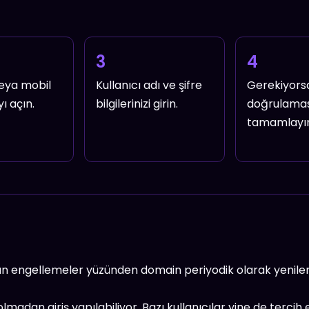
3
4
veya mobil
Kullanıcı adı ve şifre
Gerekiyors
ı açın.
bilgilerinizi girin.
doğrulamas
tamamlayın
n engellemeler yüzünden domain periyodik olarak yenileniy
madan giriş yapılabiliyor. Bazı kullanıcılar yine de tercih