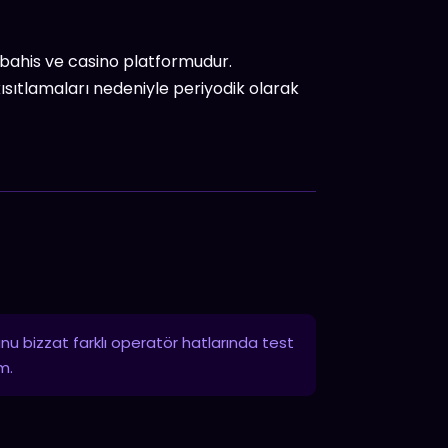
r bahis ve casino platformudur.
kısıtlamaları nedeniyle periyodik olarak
u bizzat farklı operatör hatlarında test
m.