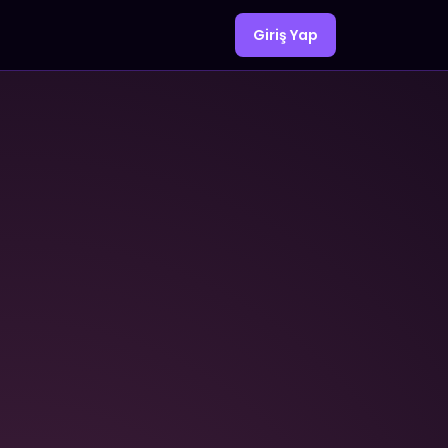
Giriş Yap