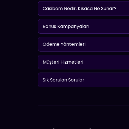
Casibom Nedir, Kısaca Ne Sunar?
Bonus Kampanyaları
Ödeme Yöntemleri
Müşteri Hizmetleri
Sık Sorulan Sorular