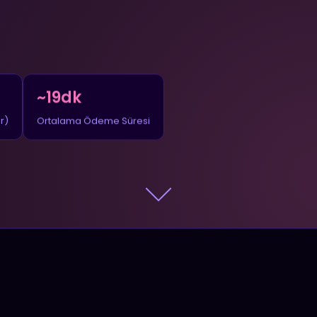
~19dk
Ortalama Ödeme Süresi
r)