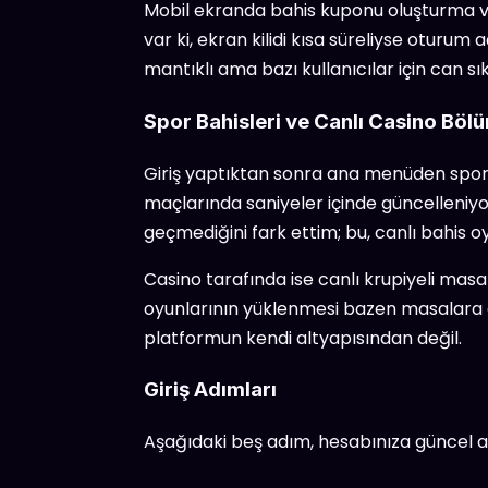
Mobil ekranda bahis kuponu oluşturma ve
var ki, ekran kilidi kısa süreliyse oturu
mantıklı ama bazı kullanıcılar için can sıkı
Spor Bahisleri ve Canlı Casino Böl
Giriş yaptıktan sonra ana menüden spor ba
maçlarında saniyeler içinde güncelleniyo
geçmediğini fark ettim; bu, canlı bahis o
Casino tarafında ise canlı krupiyeli mas
oyunlarının yüklenmesi bazen masalara 
platformun kendi altyapısından değil.
Giriş Adımları
Aşağıdaki beş adım, hesabınıza güncel adr