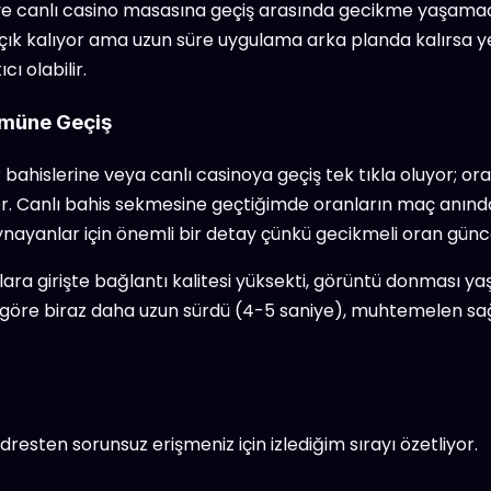
 canlı casino masasına geçiş arasında gecikme yaşamadım
m açık kalıyor ama uzun süre uygulama arka planda kalırsa ye
cı olabilir.
ümüne Geçiş
hislerine veya canlı casinoya geçiş tek tıkla oluyor; oran
r. Canlı bahis sekmesine geçtiğimde oranların maç anında
ynayanlar için önemli bir detay çünkü gecikmeli oran günce
alara girişte bağlantı kalitesi yüksekti, görüntü donması 
göre biraz daha uzun sürdü (4-5 saniye), muhtemelen sa
esten sorunsuz erişmeniz için izlediğim sırayı özetliyor.