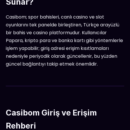
Sunar?
Casibom; spor bahisleri, canlı casino ve slot
oyunlarını tek panelde birleştiren, Türkçe arayüzlü
bir bahis ve casino platformudur. Kullanıcılar
Papara, kripto para ve banka kartı gibi yöntemlerle
işlem yapabilir; giriş adresi erişim kısıtlamaları
nedeniyle periyodik olarak güncellenir, bu yüzden
güncel bağlantıyı takip etmek önemlidir.
Casibom Giriş ve Erişim
Rehberi