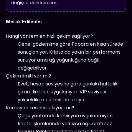
değişse dahi korunur.
Merak Edilenler
Hangi yöntem en hızlı çekim sağlıyor?
Genel gözlemime göre Papara en kısa sürede
sonuçlanıyor. Kripto da yakın bir performans
sunuyor ama ağ yoğunluğuna bağlı
değişebiliyor.
Çekim limiti var mı?
Evet, hesap seviyesine göre günlük/haftalık
çekim limitleri uygulanıyor. VIP seviyesi
yükseldikçe bu limit de artıyor.
Komisyon kesintisi oluyor mu?
Çoğu yöntemde komisyon uygulanmıyor,
kripto işlemlerinde yalnızca ağ ücreti söz
konusu. Banka tarafında ekstra kesinti