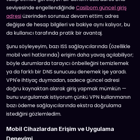
seviyesinde engellendiğinde
Casibom güncel giriş
adresi
üzerinden sorunsuz devam ettim; adres
değişse de hesap bilgileri ve bakiye aynı kalıyor, bu
da kullanıcı tarafında pratik bir avantaj.
Şunu söyleyeyim, bazı ISS sağlayıcılarında (özellikle
mobil veri hatlarında) erişim daha yavaş açılabiliyor;
böyle durumlarda tarayıcı önbelleğini temizlemek
ya da farklı bir DNS sunucusu denemek işe yaradı.
VPN'e ihtiyaç duymadan, sadece güncel adresi
doğru kaynaktan alarak giriş yapmak mümkün —
bunu vurgulamak istiyorum çünkü VPN kullanmanın
bazı ödeme sağlayıcılarında ekstra doğrulama
istediğini gözlemledim.
Mobil Cihazlardan Erişim ve Uygulama
Deneyimi