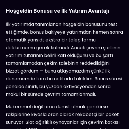
Hoşgeldin Bonusu ve İlk Yatırım Avantajı
İlk yatırımda tanımlanan hoşgeldin bonusunu test
ettiğimde, bonus bakiyeye yatırımdan hemen sonra
otomatik yansıdı; ekstra bir talep formu
doldurmama gerek kalmadı. Ancak çevrim şartının
yatırım tutarının belirli katı olduğunu ve bu şartı
tamamlamadan çekim talebinin reddedildiğini
bizzat gördüm — bunu atlayamazdım çünkü ilk
denememde tam bu noktada takıldım. Bonus süresi
genelde sınırlı, bu yüzden aktivasyondan sonra
makul bir sürede çevrim tamamlanmalı.
Mükemmel değil ama dürüst olmak gerekirse
rakiplerine kıyasla oran olarak rekabetçi bir paket
sunuyor. Slot ağırlıklı oynayanlar için çevrim katkısı