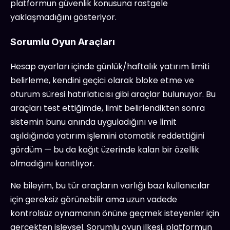
platformun güvenlik konusuna rastgele
yaklaşmadığını gösteriyor.
Sorumlu Oyun Araçları
Hesap ayarları içinde günlük/haftalık yatırım limiti
belirleme, kendini geçici olarak bloke etme ve
oturum süresi hatırlatıcısı gibi araçlar bulunuyor. Bu
araçları test ettiğimde, limit belirlendikten sonra
sistemin bunu anında uyguladığını ve limit
aşıldığında yatırım işlemini otomatik reddettiğini
gördüm — bu da kağıt üzerinde kalan bir özellik
olmadığını kanıtlıyor.
Ne bileyim, bu tür araçların varlığı bazı kullanıcılar
için gereksiz görünebilir ama uzun vadede
kontrolsüz oynamanın önüne geçmek isteyenler için
gerçekten işlevsel. Sorumlu oyun ilkesi, platformun