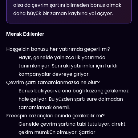
alsa da çevrim şartını bilmeden bonus almak
daha büyük bir zaman kaybına yol açıyor.
Merak Edilenler
Hoşgeldin bonusu her yatırımda geçerli mi?
Hayır, genelde yalnızca ilk yatırımda
tanımlanıyor. Sonraki yatırımlar için farklı
kampanyalar devreye giriyor.
Çevrim şartı tamamlanmazsa ne olur?
Bonus bakiyesi ve ona bağlı kazanç çekilemez
hale geliyor. Bu yüzden şartı süre dolmadan
tamamlamak önemli.
Freespin kazançları anında çekilebilir mi?
Genelde çevrim şartına tabi tutuluyor, direkt
çekim mümkün olmuyor. Şartlar