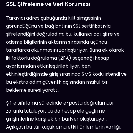
SSL Şifreleme ve Veri Koruması
Tarayıcı adres çubuğunda kilit simgesinin
göründüğünü ve bağlantının SSL sertifikasıyla
şifrelendiğini doğruladım; bu, kullanıcı adı, şifre ve
ödeme bilgilerinin aktarım sırasında üçüncü
taraflarca okunmasını zorlaştırıyor. Buna ek olarak
iki faktörlü doğrulama (2FA) seçeneği hesap
ayarlarından etkinleştirilebiliyor, ben
etkinleştirdiğimde giriş sırasında SMS kodu istendi ve
bu ekstra adım güvenlik açısından makul bir
bekleme süresi yarattı.
Şifre sıfırlama sürecinde e-posta doğrulaması
zorunlu tutuluyor, bu da hesap ele geçirme
girişimlerine karşı ek bir bariyer oluşturuyor.
Açıkçası bu tür küçük ama etkili önlemlerin varlığı,