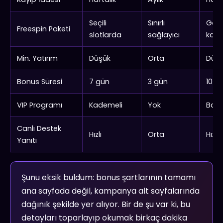
Seçili
Sınırlı
Geni
Freespin Paketi
slotlarda
sağlayıcı
kap
Min. Yatırım
Düşük
Orta
Düş
Bonus Süresi
7 gün
3 gün
10 g
VIP Programı
Kademeli
Yok
Basi
Canlı Destek
Hızlı
Orta
Hızlı
Yanıtı
Şunu eksik buldum: bonus şartlarının tamamı
ana sayfada değil, kampanya alt sayfalarında
dağınık şekilde yer alıyor. Bir de şu var ki, bu
detayları toparlayıp okumak birkaç dakika