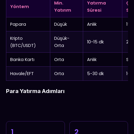
Min.
Yatırma
Çe
Yöntem
Yatırım
Süresi
Sür
Papara
Düşük
Anlık
15-
Kripto
Düşük-
10-15 dk
20-
(BTC/USDT)
Orta
Banka Kartı
Orta
Anlık
Sun
Havale/EFT
Orta
5-30 dk
1-3
Para Yatırma Adımları
1
2