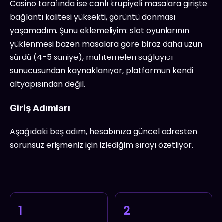
Casino tarafında ise canlı krupiyeli masalara girişte
bağlantı kalitesi yüksekti, görüntü donması
yaşamadım. Şunu eklemeliyim: slot oyunlarının
yüklenmesi bazen masalara göre biraz daha uzun
sürdü (4-5 saniye), muhtemelen sağlayıcı
sunucusundan kaynaklanıyor, platformun kendi
altyapısından değil.
Giriş Adımları
Aşağıdaki beş adım, hesabınıza güncel adresten
sorunsuz erişmeniz için izlediğim sırayı özetliyor.
1
2