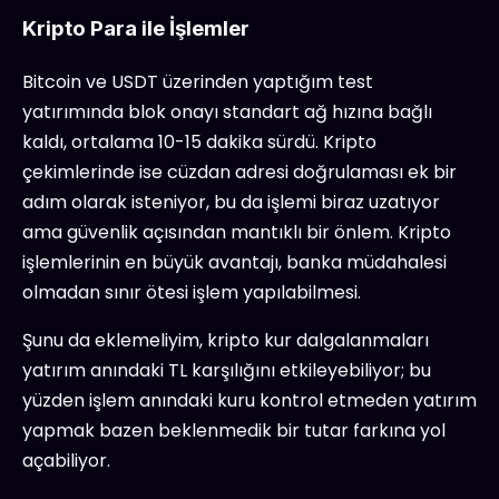
Kripto Para ile İşlemler
Bitcoin ve USDT üzerinden yaptığım test
yatırımında blok onayı standart ağ hızına bağlı
kaldı, ortalama 10-15 dakika sürdü. Kripto
çekimlerinde ise cüzdan adresi doğrulaması ek bir
adım olarak isteniyor, bu da işlemi biraz uzatıyor
ama güvenlik açısından mantıklı bir önlem. Kripto
işlemlerinin en büyük avantajı, banka müdahalesi
olmadan sınır ötesi işlem yapılabilmesi.
Şunu da eklemeliyim, kripto kur dalgalanmaları
yatırım anındaki TL karşılığını etkileyebiliyor; bu
yüzden işlem anındaki kuru kontrol etmeden yatırım
yapmak bazen beklenmedik bir tutar farkına yol
açabiliyor.