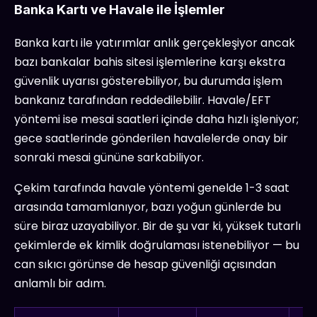
Banka Kartı ve Havale ile İşlemler
Banka kartı ile yatırımlar anlık gerçekleşiyor ancak
bazı bankalar bahis sitesi işlemlerine karşı ekstra
güvenlik uyarısı gösterebiliyor, bu durumda işlem
bankanız tarafından reddedilebilir. Havale/EFT
yöntemi ise mesai saatleri içinde daha hızlı işleniyor;
gece saatlerinde gönderilen havalelerde onay bir
sonraki mesai gününe sarkabiliyor.
Çekim tarafında havale yöntemi genelde 1-3 saat
arasında tamamlanıyor, bazı yoğun günlerde bu
süre biraz uzayabiliyor. Bir de şu var ki, yüksek tutarlı
çekimlerde ek kimlik doğrulaması istenebiliyor — bu
can sıkıcı görünse de hesap güvenliği açısından
anlamlı bir adım.