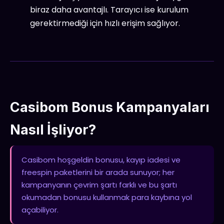
biraz daha avantajlı. Tarayıcı ise kurulum
gerektirmediği için hızlı erişim sağlıyor.
Casibom Bonus Kampanyaları
Nasıl İşliyor?
Casibom hoşgeldin bonusu, kayıp iadesi ve
freespin paketlerini bir arada sunuyor; her
kampanyanın çevrim şartı farklı ve bu şartı
okumadan bonusu kullanmak para kaybına yol
açabiliyor.