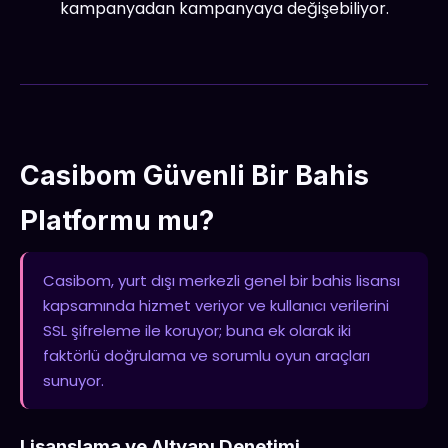
kampanyadan kampanyaya değişebiliyor.
Casibom Güvenli Bir Bahis
Platformu mu?
Casibom, yurt dışı merkezli genel bir bahis lisansı
kapsamında hizmet veriyor ve kullanıcı verilerini
SSL şifreleme ile koruyor; buna ek olarak iki
faktörlü doğrulama ve sorumlu oyun araçları
sunuyor.
Lisanslama ve Altyapı Denetimi