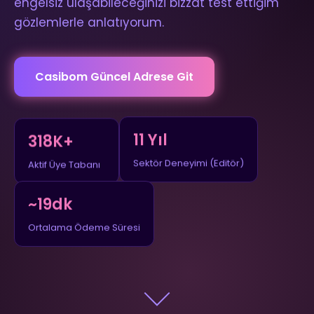
engelsiz ulaşabileceğinizi bizzat test ettiğim
gözlemlerle anlatıyorum.
Casibom Güncel Adrese Git
11 Yıl
318K+
Sektör Deneyimi (Editör)
Aktif Üye Tabanı
~19dk
Ortalama Ödeme Süresi