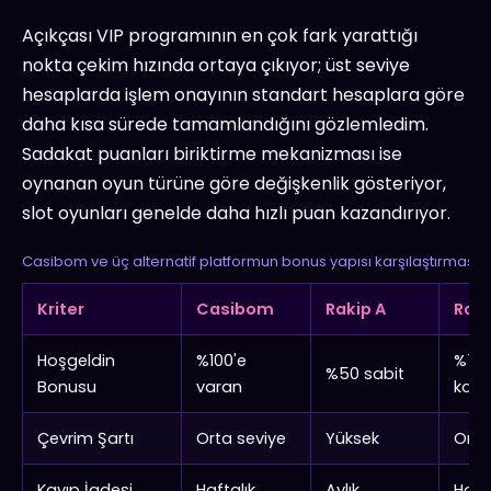
Açıkçası VIP programının en çok fark yarattığı
nokta çekim hızında ortaya çıkıyor; üst seviye
hesaplarda işlem onayının standart hesaplara göre
daha kısa sürede tamamlandığını gözlemledim.
Sadakat puanları biriktirme mekanizması ise
oynanan oyun türüne göre değişkenlik gösteriyor,
slot oyunları genelde daha hızlı puan kazandırıyor.
Casibom ve üç alternatif platformun bonus yapısı karşılaştırması
Kriter
Casibom
Rakip A
Raki
Hoşgeldin
%100'e
%75
%50 sabit
Bonusu
varan
kade
Çevrim Şartı
Orta seviye
Yüksek
Orta
Kayıp İadesi
Haftalık
Aylık
Hafta