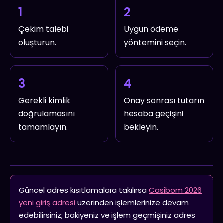
1
2
Çekim talebi
Uygun ödeme
oluşturun.
yöntemini seçin.
3
4
Gerekli kimlik
Onay sonrası tutarın
doğrulamasını
hesaba geçişini
tamamlayın.
bekleyin.
Güncel adres kısıtlamalara takılırsa
Casibom 2026
yeni giriş adresi
üzerinden işlemlerinize devam
edebilirsiniz; bakiyeniz ve işlem geçmişiniz adres