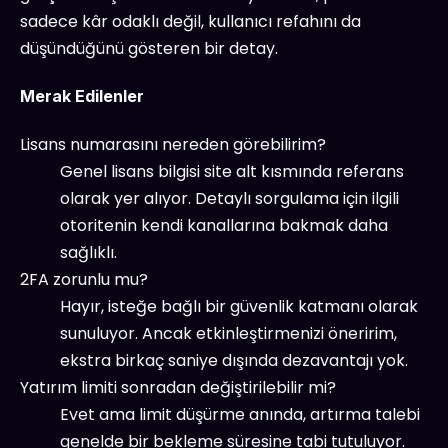
sadece kâr odaklı değil, kullanıcı refahını da
düşündüğünü gösteren bir detay.
Merak Edilenler
Lisans numarasını nereden görebilirim?
Genel lisans bilgisi site alt kısmında referans
olarak yer alıyor. Detaylı sorgulama için ilgili
otoritenin kendi kanallarına bakmak daha
sağlıklı.
2FA zorunlu mu?
Hayır, isteğe bağlı bir güvenlik katmanı olarak
sunuluyor. Ancak etkinleştirmenizi öneririm,
ekstra birkaç saniye dışında dezavantajı yok.
Yatırım limiti sonradan değiştirilebilir mi?
Evet ama limit düşürme anında, artırma talebi
genelde bir bekleme süresine tabi tutuluyor.