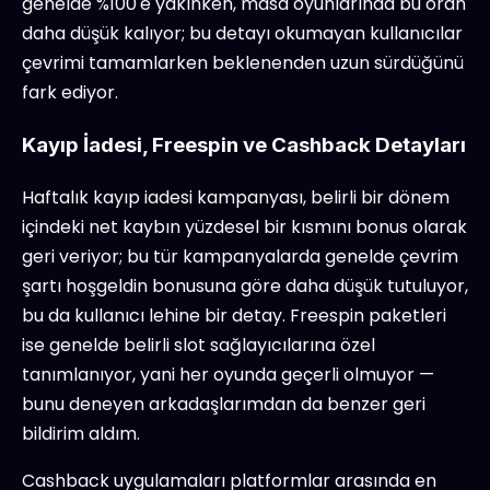
genelde %100'e yakınken, masa oyunlarında bu oran
daha düşük kalıyor; bu detayı okumayan kullanıcılar
çevrimi tamamlarken beklenenden uzun sürdüğünü
fark ediyor.
Kayıp İadesi, Freespin ve Cashback Detayları
Haftalık kayıp iadesi kampanyası, belirli bir dönem
içindeki net kaybın yüzdesel bir kısmını bonus olarak
geri veriyor; bu tür kampanyalarda genelde çevrim
şartı hoşgeldin bonusuna göre daha düşük tutuluyor,
bu da kullanıcı lehine bir detay. Freespin paketleri
ise genelde belirli slot sağlayıcılarına özel
tanımlanıyor, yani her oyunda geçerli olmuyor —
bunu deneyen arkadaşlarımdan da benzer geri
bildirim aldım.
Cashback uygulamaları platformlar arasında en