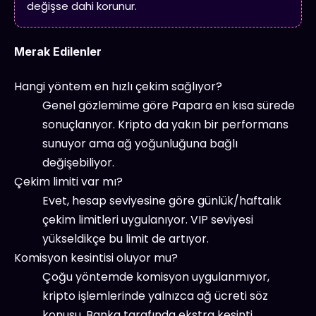
değişse dahi korunur.
Merak Edilenler
Hangi yöntem en hızlı çekim sağlıyor?
Genel gözlemime göre Papara en kısa sürede
sonuçlanıyor. Kripto da yakın bir performans
sunuyor ama ağ yoğunluğuna bağlı
değişebiliyor.
Çekim limiti var mı?
Evet, hesap seviyesine göre günlük/haftalık
çekim limitleri uygulanıyor. VIP seviyesi
yükseldikçe bu limit de artıyor.
Komisyon kesintisi oluyor mu?
Çoğu yöntemde komisyon uygulanmıyor,
kripto işlemlerinde yalnızca ağ ücreti söz
konusu. Banka tarafında ekstra kesinti