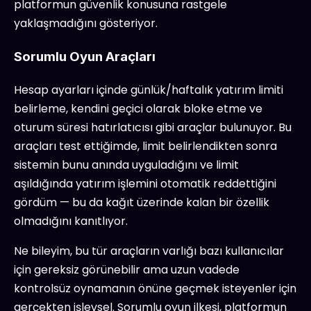
platformun güvenlik konusuna rastgele
yaklaşmadığını gösteriyor.
Sorumlu Oyun Araçları
Hesap ayarları içinde günlük/haftalık yatırım limiti
belirleme, kendini geçici olarak bloke etme ve
oturum süresi hatırlatıcısı gibi araçlar bulunuyor. Bu
araçları test ettiğimde, limit belirlendikten sonra
sistemin bunu anında uyguladığını ve limit
aşıldığında yatırım işlemini otomatik reddettiğini
gördüm — bu da kağıt üzerinde kalan bir özellik
olmadığını kanıtlıyor.
Ne bileyim, bu tür araçların varlığı bazı kullanıcılar
için gereksiz görünebilir ama uzun vadede
kontrolsüz oynamanın önüne geçmek isteyenler için
gerçekten işlevsel. Sorumlu oyun ilkesi, platformun