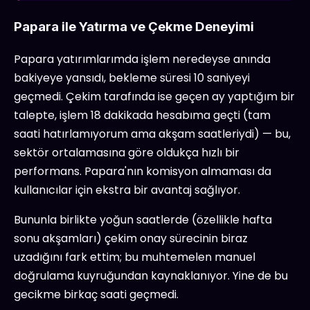
Papara ile Yatırma ve Çekme Deneyimi
Papara yatırımlarımda işlem neredeyse anında
bakiyeye yansıdı, bekleme süresi 10 saniyeyi
geçmedi. Çekim tarafında ise geçen ay yaptığım bir
talepte, işlem 18 dakikada hesabıma geçti (tam
saati hatırlamıyorum ama akşam saatleriydi) — bu,
sektör ortalamasına göre oldukça hızlı bir
performans. Papara'nın komisyon almaması da
kullanıcılar için ekstra bir avantaj sağlıyor.
Bununla birlikte yoğun saatlerde (özellikle hafta
sonu akşamları) çekim onay sürecinin biraz
uzadığını fark ettim; bu muhtemelen manuel
doğrulama kuyruğundan kaynaklanıyor. Yine de bu
gecikme birkaç saati geçmedi.