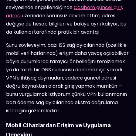
seviyesinde engellendiğinde
Casibom güncel giriş
adresi
üzerinden sorunsuz devam ettim; adres
değişse de hesap bilgileri ve bakiye aynı kalıyor, bu
da kullanıcı tarafında pratik bir avantaj.
Şunu söyleyeyim, bazı ISS sağlayıcılarında (özellikle
mobil veri hatlarında) erişim daha yavaş açılabiliyor;
böyle durumlarda tarayıcı önbelleğini temizlemek
ya da farklı bir DNS sunucusu denemek işe yaradı.
VPN'e ihtiyaç duymadan, sadece güncel adresi
doğru kaynaktan alarak giriş yapmak mümkün —
bunu vurgulamak istiyorum çünkü VPN kullanmanın
bazı ödeme sağlayıcılarında ekstra doğrulama
istediğini gözlemledim.
Mobil Cihazlardan Erişim ve Uygulama
Deneyimi